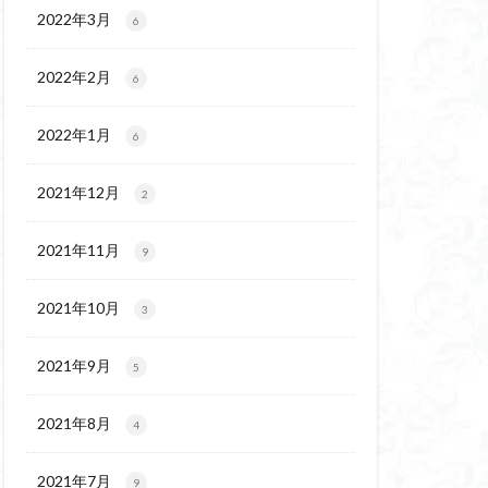
ウ
ギンラン
2022年3月
6
玉百名山
埼玉
2022年2月
吾妻
名峰
6
久
南会津
2022年1月
6
十文字小屋
夕張
奥吉野
奥利根
2021年12月
2
天然記念物
谷嶺
大菩薩嶺
2021年11月
9
沼
十国峠
二本木峠
2021年10月
3
ェイ
2021年9月
5
上信越
三重県
ルプス
三河
2021年8月
4
麓
北伊豆
兵庫県
2021年7月
9