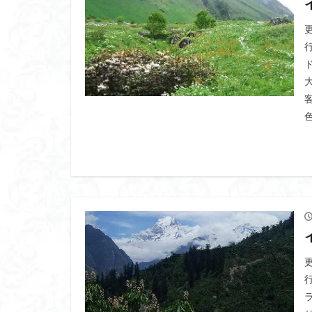
ツバメオモト
ヤマエンゴサク
ルドラプラヤグ
ユキノシタ
ムラサキヤシオ
みなかみ町
たばこ神社
カタクリ
カ
エゾシオガマ
イワカガミ
アジサイ
ア
キタミソウ
タカネシオガマ
シラネアオイ
キノコ狩り