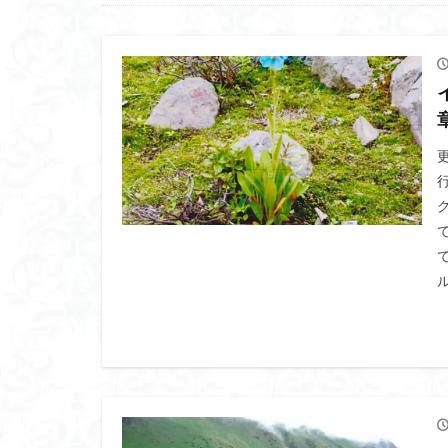
高山岬
高山
鐘撞堂山
韮
阿武隈山地
百名山
神山
秩父吉田
秩
破風山
砲台
相定ヶ峰
益
藪漕ぎ
薬師
茨城の自然百選
能登半島
肘
絶滅危惧植物
ホタルブクロ
ヒトリシズカ
ハクサンフクロ
ハイキングコース