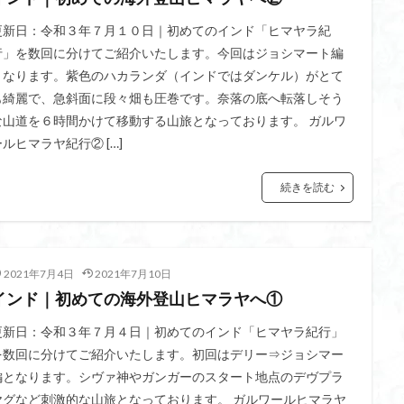
更新日：令和３年７月１０日｜初めてのインド「ヒマヤラ紀
行」を数回に分けてご紹介いたします。今回はジョシマート編
となります。紫色のハカランダ（インドではダンケル）がとて
も綺麗で、急斜面に段々畑も圧巻です。奈落の底へ転落しそう
な山道を６時間かけて移動する山旅となっております。 ガルワ
ールヒマラヤ紀行② […]
続きを読む
2021年7月4日
2021年7月10日
インド｜初めての海外登山ヒマラヤへ①
更新日：令和３年７月４日｜初めてのインド「ヒマヤラ紀行」
を数回に分けてご紹介いたします。初回はデリー⇒ジョシマー
編となります。シヴァ神やガンガーのスタート地点のデヴプラ
ヤグなど刺激的な山旅となっております。 ガルワールヒマラヤ