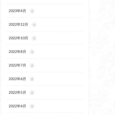
チゴユリ
ウェイ
2023年4月
1
ヨシバシオガマ
2022年12月
1
ート
ミ
ミネザクラ
2022年10月
1
チャニー
カッコウソウ
2022年8月
1
ネ
エゾシカ
イワツメクサ
2022年7月
2
ズマイチゲ
2022年6月
クラ
2
ンバの倒木
2022年5月
2
バナイワカガミ
シヴァ神
2022年4月
5
コイワカガミ