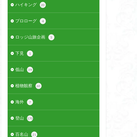
ハイキング
20
プロローグ
4
ロッジ山旅企画
5
下見
1
低山
39
植物観察
60
海外
7
登山
170
百名山
21