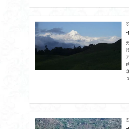
八風山
八海
兜山
兎藪
黒ブナ