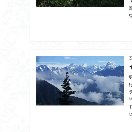
コアジサイ
キランソウ
城山
四津山
台東区
大パ
南アルプス南端
大仁田山
十
奥久慈
奥三
大峰山脈北部
大菩薩南部
北海道
三毳
事前準備
久
中央アルプス
三角点
三等
今別町
伊吹
北アルプス