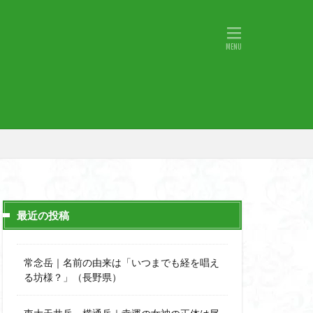
物語山
物見岩
原
湖東
神社
山小屋
山火事
山椒
小鹿野町
宇津江四十八滝
月山
日野町
斜陽館
那市
心太店
士
金精山
最近の投稿
道志山地
道志
市
越上山
常念岳｜名前の由来は「いつまでも経を唱え
西峰
る坊様？」（長野県）
石楠花
高山植物