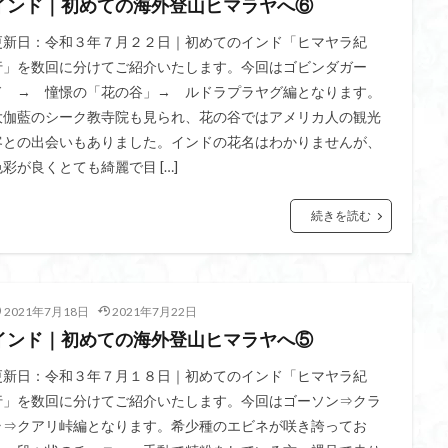
インド｜初めての海外登山ヒマラヤへ⑥
ツツジ
ツクモグサ
チングルマ
ボタンネコノメソウ
ほら貝
一等三角点
ロッジ山旅企画
ロッジ山旅
ロウバイ
ロープ
更新日：令和３年７月２２日｜初めてのインド「ヒマヤラ紀
行」を数回に分けてご紹介いたします。今回はゴビンダガー
ルーティーン
リハビリ
ラベンダー畑
ラショウモンカズラ
ド → 憧憬の「花の谷」→ ルドラプラヤグ編となります。
ユカデ
ヤマイワカガミ
ポンポン山
ヤシオツツジ
モルゲンロ
大伽藍のシーク教寺院も見られ、花の谷ではアメリカ人の観光
ムラサキケマン
ムツおばあさん
ミヤマキンバイ
ミヤマカタバ
客との出会いもありました。インドの花名はわかりませんが、
みどり池
ミツマタ
ミツバツツジ
マユミ
マッターホルン
色彩が良くとても綺麗で目 […]
三国山脈
ウダイカンバの大木
カレンフェルト
カツラの巨木
続きを読む
ール
お花見
お坊山
オノエラン
オオイヌノフグリ
エビ
ウメバチソウ
ウスユキソウ
キギノ沢
ウサギギク
インド
イチゲの群衆
イタヤカエデ
イカリソウ
アズマシャクナゲ
ア
ケボノスミレ
アキチョウジ
アカヤシオ
アウリ高原
カワヅザ
2021年7月18日
2021年7月22日
インド｜初めての海外登山ヒマラヤへ⑤
タツミソウ
ジジ岩・ババ岩
タチツボスミレ
タケノコ
ダケガ
ダイヤモンド富士
ダイコンソウ
そば福
シロヤシオ
シロ
更新日：令和３年７月１８日｜初めてのインド「ヒマヤラ紀
ジョシマート
ショウジョウバカマ
シャクナゲ
シモツケソウ
行」を数回に分けてご紹介いたします。今回はゴーソン⇒クラ
ラ⇒クアリ峠編となります。希少種のエビネが咲き誇ってお
シーク教
サンカヨウ
ザゼンソウ
コンロンソウ
コマクサ