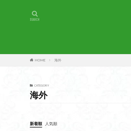
甲賀
由比
燕岳
浅間山
湖北
湖
崇台山
島根
山梨県
山梨
小諸
小川町
子宝
干支の
HOME
海外
最高峰
暗沢
日蓮宗総本山
接触変成岩
CATEGORY
徳島県
御手
海外
金山城
金尾
遊亀池
逗子
貫ヶ岳
象の
新着順
人気順
錫杖岳
鎖場