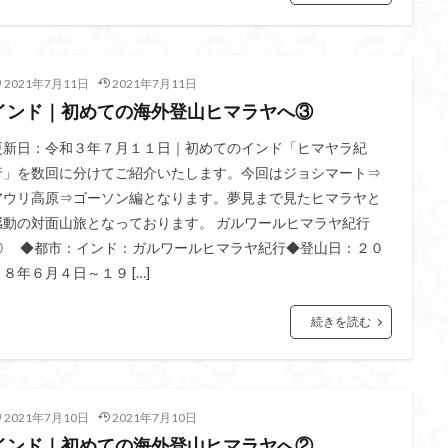
山
伊豆
八国山
八十八か所巡り
八ヶ岳
兜造りの江戸時
偉人
信濃川上
佐野峠
佐野
佐竹寺
低山
伊香
2021年7月11日
2021年7月11日
インド｜初めての海外登山ヒマラヤへ③
検索
更新日：令和３年７月１１日｜初めてのインド「ヒマヤラ紀
行」を数回に分けてご紹介いたします。今回はジョシマート⇒
アウリ高原⇒ゴーソン編となります。夢見まで見たヒマラヤと
感動の対面山旅となっております。 ガルワールヒマラヤ紀行
③ ◆都市：インド：ガルワールヒマラヤ紀行◆登山日：２０
０８年６月４日～１９ […]
続きを読む
2021年7月10日
2021年7月10日
インド｜初めての海外登山ヒマラヤへ②