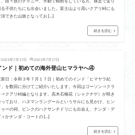
り、段々状のチャニー、手動で精粉をしている方、裸足で走り
ゲンコツ山
ぐんま百名山
クルマユリ
クアリ峠
ギンリョウソ
回る子供たちにも出会いました。富士山より高いクアリ峠にも
三国山
三峰神社
奥穂高岳
吉見町
堂山
埼玉県
埼
登頂できた山旅となってお […]
四尾連湖
四ノ井神社
噴気
和製マチュビチュ
周助山
ノラマ
古峰が原
古墳
単独
南部町
南木曽岳
南佐
続きを読む
南アルプス
半月山
千葉県
千畳敷カール
千体荒神
二坊
天照皇大神宮
奥秩父
奥武蔵
奥日光
奥多摩
河
奈良県
夫神岳
太郎坊山
太田部
太田
天狗山
2021年7月17日
2021年7月17日
天栄村
大高取山
大雪山旭岳ロープーウェイ
大野原神社
大
インド｜初めての海外登山ヒマラヤへ④
大草鞋
大楠山
大桁山
大札山
大指山
大平山
大峰
更新日：令和３年７月１７日｜初めてのインド「ヒマヤラ紀
山山麓
中信州
人名山
京都府
五百羅漢
二等三角点
行」を数回に分けてご紹介いたします。今回はゴーソン⇒クラ
慈山地
ラ⇒クアリ峠編となります。高木石楠花（シャクナゲ）が咲き
丹沢
丸山
中津川市
中山
中央アルプスロープウ
誇っており、ハヌマンラングールというサルにも見かけ、ヒン
両神神社奥社
伊勢
世界遺産
下北半島
上越
上州
ドゥーの祠、ピンクのハクサンチドリにも出会え、ナンダ・デ
三角点
三湖
三浦富士
三浦半島最高峰
三浦半島
三浦ア
ビィかナンダ・コートの […]
山地
北杜市郊外
八溝川湧水群
北日高
北区
北八ヶ岳山
前日光
前山
利根
初心者向け
初心者
冬桜
冠ヶ岳
続きを読む