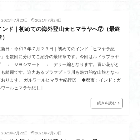
不動尊
高原
駒ケ岳
香川県
飯道神社
飯豊連峰
飯
崎
静岡県
青渭神社
青森県
青森ヒバ
雪崩
雪山
2021年7月23日
2021年7月24日
関東平野
長野県
長者峰
長瀞かたくりの郷
長瀞
西多摩
インド｜初めての海外登山★ヒマラヤへ⑦（最終
笠置山
笠森寺
笠森
竹寺
稲含神社
秩父連山
章）
父
秋田県
福島県
福井県
神津牧場
神奈川県
箱根
更新日：令和３年７月２３日｜初めてのインド「ヒマヤラ紀
山
石川県
石尊山
石割山
知床半島
真鶴半島
県立
行」を数回に分けてご紹介の最終章です。今回はルドラプラヤ
山寺
皆野
百里新道
百蔵山
筑波山
節分草
西上州
グ → ジヨシマート → デリー編となります。青い花がと
岳
蕎麦
蓼科高原
蒲生岳山麓
葉山
荒幡富士
荒倉
ても綺麗です。迫力あるプラマプトラ川も魅力的な山旅となっ
茅塚
花崗岩
花の谷
花の百名山
自己紹介
紅葉
ております。 ガルワールヒマラヤ紀行⑦ ◆都市：インド：ガ
折温泉
羽根子山
群馬県
美人林
羊背岩
羅臼
織田
ルワールヒマラヤ紀 […]
絶景ポイント
絵画
紅葉狩り
姥捨山
奥能登
3月
続きを読む
ブナ林
ブナ
ヒンドゥーの祠
ヒロハコンロウソウ
ヒマラヤ
ヒケゲツツジ
パワースポット
ハルユキノシタ
パノラマ
ハ
ホテイラン
ハクサンチドリ
ハクサンイチゲ
ハカランダ
2021年7月22日
2021年7月23日
ネジバナ
ニッコウキスゲ
なまこ壁
トウゴクミツバツツジ