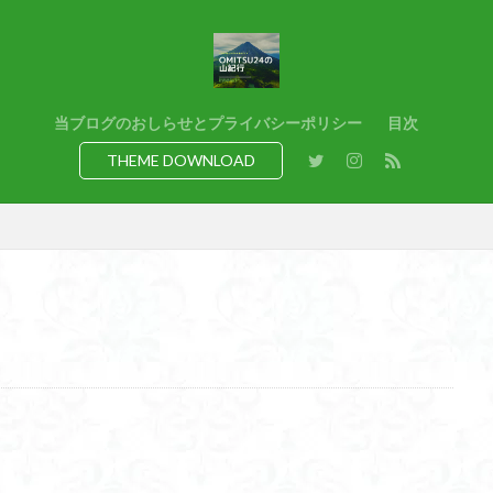
猿橋
猿投山
猪狩神社
猪狩山
猪の鼻ガ岳
狸山
熊野古道
焚火
滝
滋賀県
源流
源氏物語
湿
港区
渡良瀬遊水地
清水
深田久弥
東峰
机
白髭
県
岸壁
岩殿山
岩根山
岩手県
岩宿の里
岐阜県
当ブログのおしらせとプライバシーポリシー
目次
百名山
山形県
山口県
平尾山
山北
山の本
少林寺
THEME DOWNLOAD
寺院
富津市
富山県
富士山
宝殿ヶ岳
官ノ倉山
山
平氏ヶ岳
木花開那姫命
新潟県
木暮理太郎翁
月輪寺
山
昭和３７年
明神峠
旧白神ブナ倶楽部
旧ブナ倶楽部
日帰り
日和田山
新穂高ロープウェイ
新潟平野西縁
強風
所沢
慶良間諸島
愛知県
愛犬
愛宕神社
愛宕山
恵
洗神社
御嶽山
後蔵
白樺林
白鳥山
奥飛騨
近江富
山
金勝山
金剛證寺
野麦峠
野鳥
郡内
道東
身延山 久遠寺
鍬柄岳
身延山
足和田山
足利
越谷
背
谷川岳
諏訪湖
西郷
西穂高口
西湖
西御荷鉾山
西伊豆
飛竜の滝
麻那姫の像
鹿野山
高館山
高木