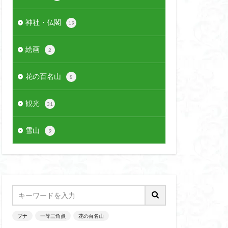
神社・仏閣
19
絵画
2
花の百名山
8
観光
31
雪山
9
ブナ
一等三角点
花の百名山