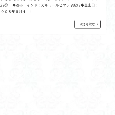
紀行① ◆都市：インド：ガルワールヒマラヤ紀行◆登山日：
２００８年６月４ […]
続きを読む