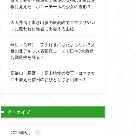
東大天井岳・横通岳｜幸運の女神の正体は尾
能
顔振峠
根に見えた「ポニーテールの少女の雪形？」
陣馬形山
西丹沢
大天井岳｜常念山脈の最高峰でコマクサやガ
スに覆われた蛙岩に出会える山旅
秩父神社
神代けやき
燕岳（長野）｜ブナ好きにはたまらない？人
比企丘陵自然公園
気の北アルプス表銀座コースで日本3大急登
自然園
合戦尾根を登る！
山
茨城県
高峯山（長野）｜高山植物の女王・コマクサ
自作画
に出会えた信州のおひとりさま山旅へ！
信長
緋寒桜
ハシリドコロ
杉
ヒマラヤ
ヌマンラングール
アーカイブ
ハイグレード
デリー
2024年6月
1