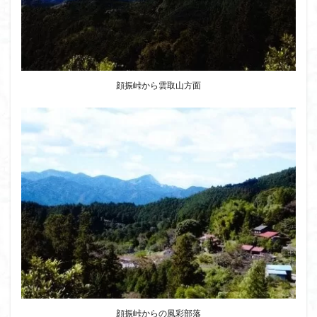
クアリ峠
ギンリョウソウ
ギンラン
キランソウ
三国山
三峰神社
奥穂高岳
吉見町
堂山
埼玉県
埼玉百名山
埼玉
城山
四津山
四尾連湖
四ノ井神社
噴気
顔振峠から雲取山方面
和製マチュビチュ
周助山
吾妻
名峰
台東区
大パノラマ
古峰が原
古墳
単独
南部町
南木曽岳
南佐久
南会津
南アルプス南端
南アルプス
半月山
千葉県
千畳敷カール
千体荒神
十文字小屋
夕張
大仁田山
十二坊
天照皇大神宮
奥秩父
奥武蔵
奥日光
奥多摩
奥吉野
奥利根
奥久慈
奥三河
奈良県
夫神岳
太郎坊山
太田部
太田
天狗山
天然記念物
大峰山脈北部
天栄村
大高取山
大雪山旭岳ロープーウェイ
大野原神社
大谷嶺
顔振峠からの風彩部落