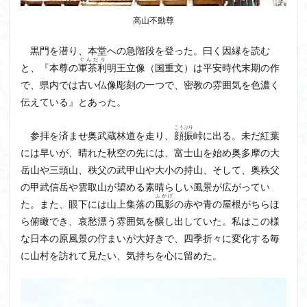
ボタンネコノメソウ
ほら貝
チゴユリ
高山不動尊
ヤマエンゴサク
一等三角点
ロッジ山旅企画
黒門を潜り、本堂への急階段を登った。曰く因縁を読む
ロッジ山旅
ロウバイ
ロープウェイ
ぐんだり
と、『本尊の
軍茶利
明王立像（国重文）は平安時代末期の作
ルドラプラヤグ
ルーティーン
リハビリ
で、県内では古い仏像彫刻の一つで、密教の雰囲気を色濃く
ラベンダー畑
ラショウモンカズラ
ヨシバシオガマ
伝えている』とあった。
ユキノシタ
ユカデ
ヤマイワカガミ
こうぶり
参拝を済ませ奥武蔵林道を走り、
顔振
峠に出る。未だ紅葉
ポンポン山
ヤシオツツジ
モルゲンロート
には早いが、晴れた秋空の先には、富士山を始め奥多摩の大
ムラサキヤシオ
ムラサキケマン
ムツおばあさん
岳山や三頭山、秩父の武甲山や大小の持山、そして、奥秩父
ミヤマキンバイ
ミヤマカタバミ
ミネザクラ
の甲武信岳や雲取山が望める素晴らしい風景が広がってい
みなかみ町
みどり池
ミツマタ
ミツバツツジ
ふかげ
た。また、眼下には山上集落の
風影
の赤や青の屋根がちらほ
マユミ
マッターホルン
チャニー
たばこ神社
ら俯瞰でき、哀愁漂う雰囲気を醸し出していた。私はこの様
な日本の原風景の佇まいが大好きで、四季折々に変化する毎
三国山脈
ウダイカンバの大木
カレンフェルト
に山村を訪れて見たい、気持ちを心に留めた。
カツラの巨木
カッコウソウ
カタクリ
カール
お花見
お坊山
オノエラン
オオイヌノフグリ
エビネ
エゾシカ
エゾシオガマ
ウメバチソウ