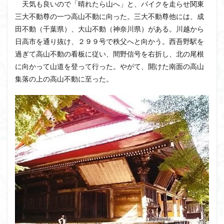
天気も良いので「晴れたら山へ」と、バイクを走らせ関東
茅塚
花崗岩
花の谷
花の百名山
三大不動尊の一つ高山不動に向った。三大不動尊他には、成
自己紹介
紅葉
自作画
能登半島
田不動（千葉県）、大山不動（神奈川県）がある。川越から
肘折温泉
羽根子山
群馬県
美人林
日高市を通り抜け、２９９号で秩父へと向かう。西吾野駅を
羊背岩
羅臼
織田信長
緋寒桜
過ぎて高山不動の看板に従い、間野信号を右折し、北の尾根
に向かって山道を登って行った。やがて、開けた南面の高山
絶滅危惧植物
絶景ポイント
絵画
紅葉狩り
集落の上の高山不動に至った。
姥捨山
奥能登
3月
ハシリドコロ
ホタルブクロ
ブナ林
ブナ
ヒンドゥーの祠
ヒロハコンロウソウ
ヒマラヤ杉
ヒマラヤ
ヒトリシズカ
ヒケゲツツジ
パワースポット
ハルユキノシタ
パノラマ
ハヌマンラングール
ハクサンフクロ
ホテイラン
ハクサンチドリ
ハクサンイチゲ
ハカランダ
ハイグレード
ハイキングコース
ネジバナ
ニッコウキスゲ
なまこ壁
トウゴクミツバツツジ
デリー
ツバメオモト
ツツジ
ツクモグサ
チングルマ