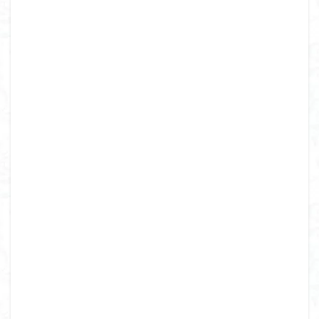
飯道神社
飯豊連峰
飯能
顔振峠
鐘撞堂山
韮崎
静岡県
青渭神社
青森県
青森ヒバ
雪崩
雪山
陣馬形山
阿武隈山地
関東平野
長野県
長者峰
長瀞かたくりの郷
長瀞
西多摩
西丹沢
百名山
神山
笠置山
笠森寺
笠森
竹寺
稲含神社
秩父連山
秩父神社
秩父吉田
秩父
秋田県
福島県
福井県
神津牧場
神奈川県
箱根
神代けやき
破風山
砲台山
石川県
石尊山
石割山
知床半島
真鶴半島
県立比企丘陵自然公園
相定ヶ峰
益山寺
皆野
百里新道
百蔵山
筑波山
節分草
西上州
自然園
藪漕ぎ
薬師岳
蕎麦
蓼科高原
蒲生岳山麓
葉山
荒幡富士
荒倉山
茨城県
茨城の自然百選