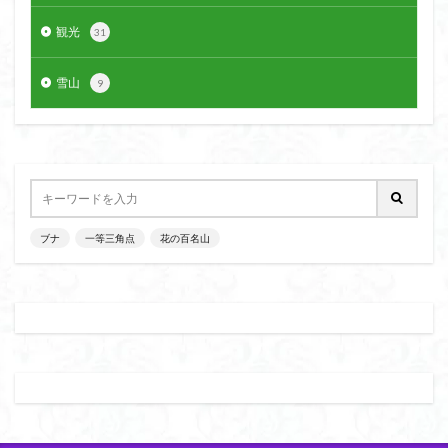
観光
31
雪山
9
ブナ
一等三角点
花の百名山