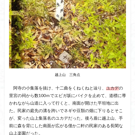
越上山 三角点
阿寺の小集落を抜け、十二曲をくねくねと辿り、
ユカデ
の
里宮の祠から数100ｍでエビガ坂にバイクを止めて、道標に導
かれながら山道に入って行くと、南面が開けた平坦地に出
た。民家の庭先の溝を跨いでネギや豆類の畑に下りるとそこ
が、変った山上集落名のユカデだった。後ろ盾に越上山、手
前に森を背にした南面が広がる僅か二軒の民家のある長閑な
山上楽園だった。