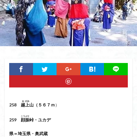
猿橋
猿投山
猪狩神社
猪狩山
猪の鼻ガ岳
狸山
物語山
物見岩
燕岳
浅間山
熊野古道
焚火
滝
滋賀県
源流
源氏物語
湿原
湖東
湖北
湖
港区
渡良瀬遊水地
清水
深田久弥
東峰
机
白髭神社
山小屋
崇台山
島根県
岸壁
岩殿山
岩根山
岩手県
岩宿の里
岐阜県
山火事
山椒
山梨県
山梨百名山
山形県
山口県
平尾山
山北
山の本
少林寺
小鹿野町
小諸
小川町
寺院
富津市
富山県
富士山
宝殿ヶ岳
お
がみ
官ノ倉山
宇津江四十八滝
子宝
干支の山
258
越
上
山（５６７ｍ
）
平氏ヶ岳
木花開那姫命
新潟県
木暮理太郎翁
こうぶり
259
顔振
峠・ユカデ
月輪寺
月山
最高峰
暗沢山
昭和３７年
明神峠
旧白神ブナ倶楽部
旧ブナ倶楽部
県＝埼玉県・奥武蔵