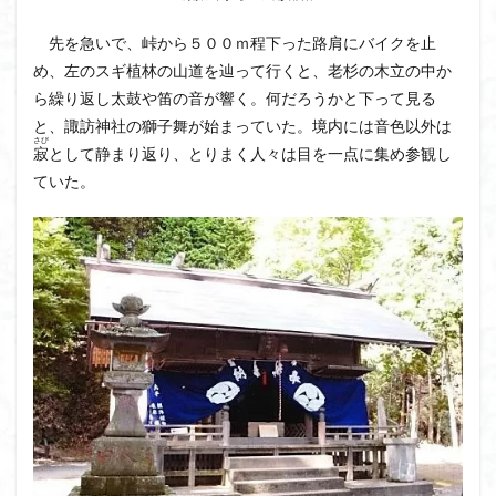
大菩薩嶺
大菩薩南部
大草鞋
大楠山
先を急いで、峠から５００ｍ程下った路肩にバイクを止
大桁山
大札山
大指山
大平山
大峰沼
め、左のスギ植林の山道を辿って行くと、老杉の木立の中か
十国峠
北海道
三毳山山麓
中信州
ら繰り返し太鼓や笛の音が響く。何だろうかと下って見る
と、諏訪神社の獅子舞が始まっていた。境内には音色以外は
人名山
京都府
五百羅漢
二等三角点
さび
寂
として静まり返り、とりまく人々は目を一点に集め参観し
二本木峠
事前準備
久慈山地
丹沢
丸山
ていた。
中津川市
中山
中央アルプスロープウェイ
中央アルプス
両神神社奥社
伊勢
世界遺産
下北半島
上越
上州
上信越
三重県
三角点
三等三角点
三湖
三浦富士
三浦半島最高峰
三浦半島
三浦アルプス
三河
今別町
伊吹山地
北杜市郊外
八溝川湧水群
北日高
北区
北八ヶ岳山麓
北伊豆
北アルプス
前日光
前山
利根
初心者向け
初心者
冬桜
冠ヶ岳
兵庫県
八風山
八海山
伊豆
八国山