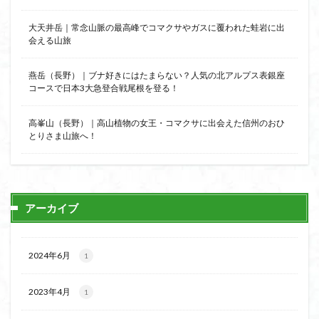
大天井岳｜常念山脈の最高峰でコマクサやガスに覆われた蛙岩に出
会える山旅
燕岳（長野）｜ブナ好きにはたまらない？人気の北アルプス表銀座
コースで日本3大急登合戦尾根を登る！
高峯山（長野）｜高山植物の女王・コマクサに出会えた信州のおひ
とりさま山旅へ！
アーカイブ
2024年6月
1
2023年4月
1