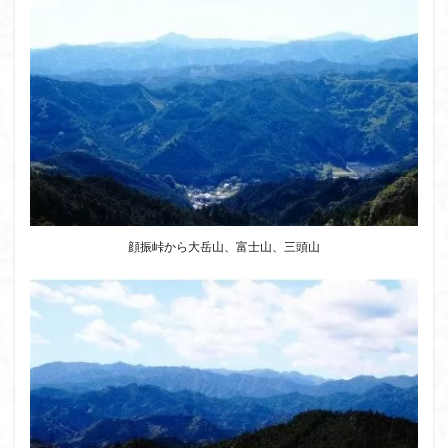
ウスユキソウ
キギノ沢
ウサギギク
インド
イワツメクサ
イワカガミ
イチゲの群衆
イタヤカエデ
イカリソウ
アズマシャクナゲ
アズマイチゲ
アジサイ
アケボノスミレ
アキチョウジ
アカヤシオ
アウリ高原
カワヅザクラ
キタミソウ
タツミソウ
ジジ岩・ババ岩
タチツボスミレ
タケノコ
ダケガンバの倒木
タカネシオガマ
顔振峠から大岳山、富士山、三頭山
ダイヤモンド富士
ダイコンソウ
そば福
シロヤシオ
シロバナイワカガミ
シラネアオイ
ジョシマート
ショウジョウバカマ
シャクナゲ
シモツケソウ
シヴァ神
キノコ狩り
シーク教
サンカヨウ
ザゼンソウ
コンロンソウ
コマクサ
コイワカガミ
コアジサイ
ゲンコツ山
ぐんま百名山
クルマユリ