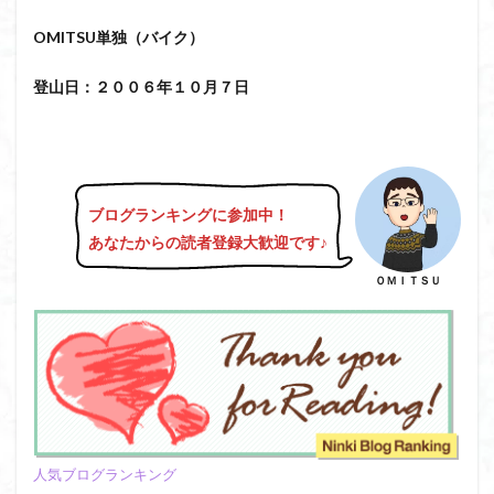
日野町
日蓮宗総本山
日帰り
日和田山
OMITSU単独（バイク）
新穂高ロープウェイ
新潟平野西縁
強風
斜陽館
接触変成岩
所沢
慶良間諸島
登山日：２００６年１０月７日
愛知県
愛犬
愛宕神社
愛宕山
恵那市
心太店
徳島県
御手洗神社
御嶽山
後蔵
白樺林
白鳥山
奥飛騨
近江富士
金精山
金山城
金尾山
金勝山
金剛證寺
野麦峠
ブログランキングに参加中！
あなたからの読者登録大歓迎です♪
野鳥
郡内
道東
道志山地
道志
遊亀池
逗子
身延山 久遠寺
鍬柄岳
ＯＭＩＴＳＵ
身延山
足和田山
足利
越谷市
越上山
貫ヶ岳
象の背
谷川岳
諏訪湖
西郷
西穂高口
西湖
西御荷鉾山
西峰
錫杖岳
鎖場
西伊豆
飛竜の滝
麻那姫の像
鹿野山
高館山
高木石楠花
高山植物
人気ブログランキング
高山岬
高山不動尊
高原
駒ケ岳
香川県