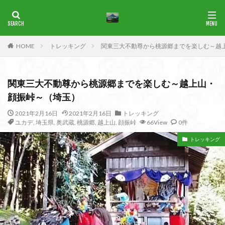
ブナ
一等三角点
花の百名山
HOME
トレッキング
関東三大不動尊から桃源郷までを楽しむ～越
カテゴリー
関東三大不動尊から桃源郷までを楽しむ～越上山・
タグ
顔振峠～（埼玉）
1965年
横尾山
津軽富士
津軽半島
津軽
2021年2月16日
2021年2月16日
トレッキング
ユカデ
,
埼玉県
,
奥武蔵
,
桃源郷
,
越上山
,
顔振峠
66View
0件
津和野
洛北
沢登り
沖縄県
水沢山
歴史
武蔵御嶽神社
武蔵丘陵
武山
樹氷
トレッキング
榊山
流紋岩
楢抜山
森田山
棚山
桧枝岐
桐生市
桐の花
桃畑
桃源郷
根室海峡
栃木県
林道
松崎町
東近江市
東秩父
活火山
浅草
東京都
物見山
白山書房
登山
男山
甲賀
由比