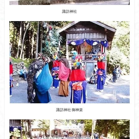
八十八か所巡り
八ヶ岳
諏訪神社
兜造りの江戸時代後期の民家
兜山
兎藪
偉人
信濃川上
佐野峠
佐野
佐竹寺
低山
伊香保温泉
伊豆大島
黒ブナ
検索
諏訪神社 御神楽