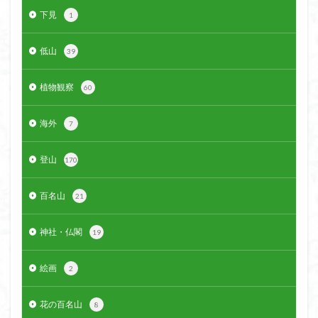
下見
1
低山
39
植物観察
60
海外
7
登山
170
百名山
21
神社・仏閣
19
絵画
2
花の百名山
8