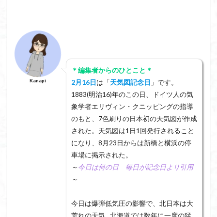
＊編集者からのひとこと＊
Kanapi
2月16日
は「
天気図記念日
」です。
1883(明治16)年のこの日、ドイツ人の気
象学者エリヴィン・クニッピングの指導
のもと、7色刷りの日本初の天気図が作成
された。天気図は1日1回発行されること
になり、8月23日からは新橋と横浜の停
車場に掲示された。
～
今日は何の日 毎日が記念日より引用
～
今日は爆弾低気圧の影響で、北日本は大
荒れの天気…北海道では数年に一度の猛