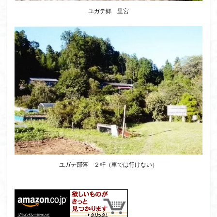
ユガテ郷 里宮
ユガテ部落 ２軒（車では行けない）