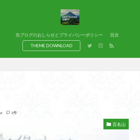
猿橋
猿投山
猪狩神社
猪狩山
猪の鼻ガ岳
狸山
熊野古道
焚火
滝
滋賀県
源流
源氏物語
湿
港区
渡良瀬遊水地
清水
深田久弥
東峰
机
白髭
県
岸壁
岩殿山
岩根山
岩手県
岩宿の里
岐阜県
当ブログのおしらせとプライバシーポリシー
目次
百名山
山形県
山口県
平尾山
山北
山の本
少林寺
THEME DOWNLOAD
寺院
富津市
富山県
富士山
宝殿ヶ岳
官ノ倉山
山
平氏ヶ岳
木花開那姫命
新潟県
木暮理太郎翁
月輪寺
山
昭和３７年
明神峠
旧白神ブナ倶楽部
旧ブナ倶楽部
日帰り
日和田山
新穂高ロープウェイ
新潟平野西縁
強風
所沢
慶良間諸島
愛知県
愛犬
愛宕神社
愛宕山
恵
洗神社
御嶽山
後蔵
白樺林
白鳥山
奥飛騨
近江富
山
金勝山
金剛證寺
野麦峠
野鳥
郡内
道東
w
1件
身延山 久遠寺
鍬柄岳
身延山
足和田山
足利
越谷
背
谷川岳
諏訪湖
西郷
西穂高口
西湖
西御荷鉾山
百名山
西伊豆
飛竜の滝
麻那姫の像
鹿野山
高館山
高木