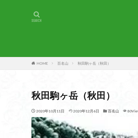
甲賀
由比
燕岳
浅間山
湖北
湖
崇台山
島根
山梨県
山梨
小諸
小川町
子宝
干支の
HOME
百名山
秋田駒ヶ岳（秋田）
最高峰
暗沢
日蓮宗総本山
接触変成岩
秋田駒ヶ岳（秋田）
徳島県
御手
金山城
金尾
2020年10月11日
2020年12月6日
百名山
80Vie
遊亀池
逗子
貫ヶ岳
象の
錫杖岳
鎖場