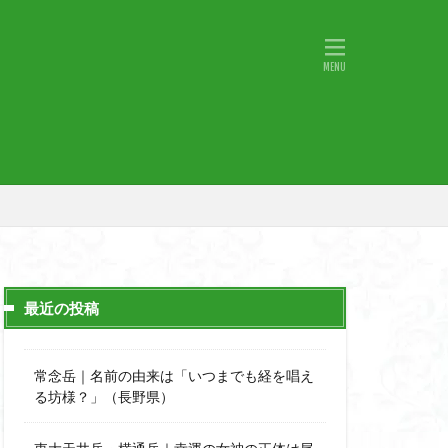
物語山
物見岩
原
湖東
神社
山小屋
山火事
山椒
小鹿野町
宇津江四十八滝
月山
日野町
斜陽館
那市
心太店
士
金精山
最近の投稿
道志山地
道志
市
越上山
常念岳｜名前の由来は「いつまでも経を唱え
西峰
る坊様？」（長野県）
石楠花
高山植物