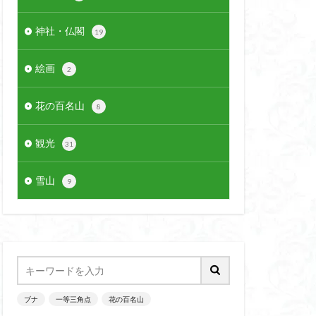
神社・仏閣
19
絵画
2
花の百名山
8
観光
31
雪山
9
ブナ
一等三角点
花の百名山