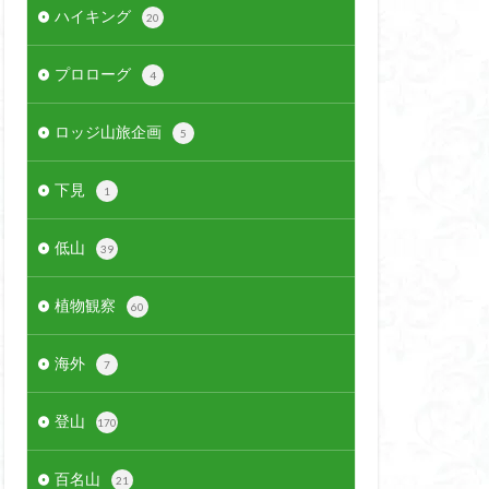
ハイキング
20
プロローグ
4
ロッジ山旅企画
5
下見
1
低山
39
植物観察
60
海外
7
登山
170
百名山
21