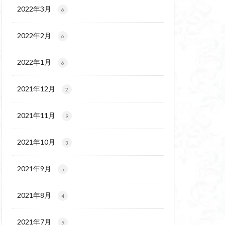
ウ
ギンラン
2022年3月
6
玉百名山
埼玉
2022年2月
吾妻
名峰
6
久
南会津
2022年1月
6
十文字小屋
夕張
奥吉野
奥利根
2021年12月
2
天然記念物
谷嶺
大菩薩嶺
2021年11月
9
沼
十国峠
二本木峠
2021年10月
3
ェイ
2021年9月
5
上信越
三重県
ルプス
三河
2021年8月
4
麓
北伊豆
兵庫県
2021年7月
9