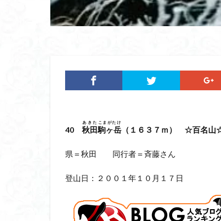
ツバメオモト
ヤマエンゴサク
ルドラプラヤグ
ユキノシタ
ムラサキヤシオ
みなかみ町
たばこ神社
カタクリ
カ
エゾシオガマ
あきた
こまがたけ
40
秋田
駒ヶ岳
（１６３７ｍ） ☆百名山
イワカガミ
アジサイ
ア
県＝秋田 同行者＝斉藤さん
キタミソウ
登山日：２００１年１０月１７日
タカネシオガマ
シラネアオイ
キノコ狩り