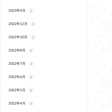
チゴユリ
ウェイ
2023年4月
1
ヨシバシオガマ
2022年12月
1
ート
ミ
ミネザクラ
2022年10月
1
チャニー
カッコウソウ
2022年8月
1
ネ
エゾシカ
イワツメクサ
2022年7月
2
ズマイチゲ
2022年6月
クラ
2
ンバの倒木
2022年5月
2
バナイワカガミ
シヴァ神
2022年4月
5
コイワカガミ