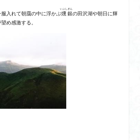
いぶし
ぎん
服入れて朝靄の中に浮かぶ
燻
銀
の田沢湖や朝日に輝
が望め感激する。