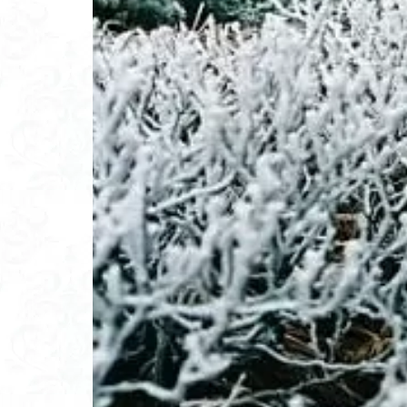
高山岬
高山
鐘撞堂山
韮
阿武隈山地
百名山
神山
秩父吉田
秩
破風山
砲台
相定ヶ峰
益
藪漕ぎ
薬師
茨城の自然百選
能登半島
肘
絶滅危惧植物
ホタルブクロ
ヒトリシズカ
ハクサンフクロ
ハイキングコース