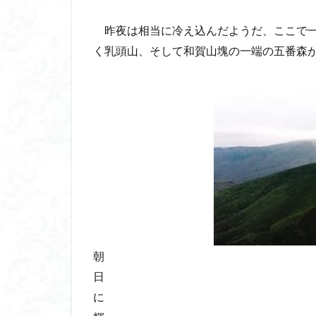
昨夜は相当に冷え込んだようだ、ここで一
く乳頭山、そして和賀山塊の一端の五番森
朝
日
に