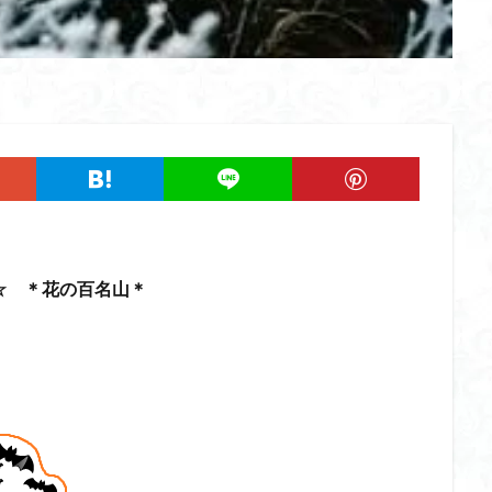
ツツジ
ツクモグサ
チングルマ
ボタンネコノメソウ
ほら貝
一等三角点
ロッジ山旅企画
ロッジ山旅
ロウバイ
ロープ
ルーティーン
リハビリ
ラベンダー畑
ラショウモンカズラ
ユカデ
ヤマイワカガミ
ポンポン山
ヤシオツツジ
モルゲンロ
ムラサキケマン
ムツおばあさん
ミヤマキンバイ
ミヤマカタバ
みどり池
ミツマタ
ミツバツツジ
マユミ
マッターホルン
三国山脈
ウダイカンバの大木
カレンフェルト
カツラの巨木
ール
お花見
お坊山
オノエラン
オオイヌノフグリ
エビ
ウメバチソウ
ウスユキソウ
キギノ沢
ウサギギク
インド
☆ ＊花の百名山＊
イチゲの群衆
イタヤカエデ
イカリソウ
アズマシャクナゲ
ア
ケボノスミレ
アキチョウジ
アカヤシオ
アウリ高原
カワヅザ
タツミソウ
ジジ岩・ババ岩
タチツボスミレ
タケノコ
ダケガ
ダイヤモンド富士
ダイコンソウ
そば福
シロヤシオ
シロ
ジョシマート
ショウジョウバカマ
シャクナゲ
シモツケソウ
シーク教
サンカヨウ
ザゼンソウ
コンロンソウ
コマクサ