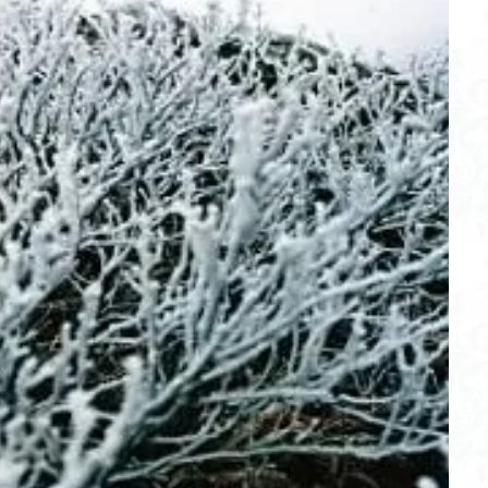
不動尊
高原
駒ケ岳
香川県
飯道神社
飯豊連峰
飯
崎
静岡県
青渭神社
青森県
青森ヒバ
雪崩
雪山
関東平野
長野県
長者峰
長瀞かたくりの郷
長瀞
西多摩
笠置山
笠森寺
笠森
竹寺
稲含神社
秩父連山
父
秋田県
福島県
福井県
神津牧場
神奈川県
箱根
山
石川県
石尊山
石割山
知床半島
真鶴半島
県立
山寺
皆野
百里新道
百蔵山
筑波山
節分草
西上州
岳
蕎麦
蓼科高原
蒲生岳山麓
葉山
荒幡富士
荒倉
茅塚
花崗岩
花の谷
花の百名山
自己紹介
紅葉
折温泉
羽根子山
群馬県
美人林
羊背岩
羅臼
織田
絶景ポイント
絵画
紅葉狩り
姥捨山
奥能登
3月
ブナ林
ブナ
ヒンドゥーの祠
ヒロハコンロウソウ
ヒマラヤ
ヒケゲツツジ
パワースポット
ハルユキノシタ
パノラマ
ハ
ホテイラン
ハクサンチドリ
ハクサンイチゲ
ハカランダ
ネジバナ
ニッコウキスゲ
なまこ壁
トウゴクミツバツツジ