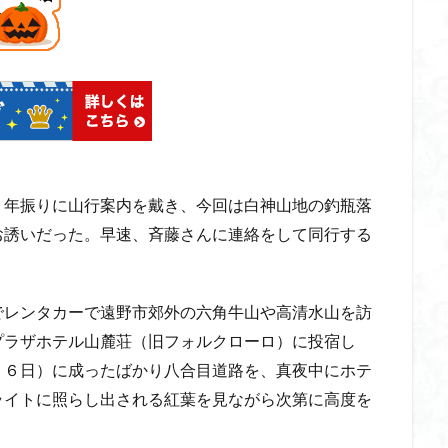
ゲンコツ山
ぐんま百名山
クルマユリ
クアリ峠
ギンリョウソ
三国山
三峰神社
奥穂高岳
吉見町
堂山
埼玉県
埼
四尾連湖
四ノ井神社
噴気
和製マチュビチュ
周助山
ノラマ
古峰が原
古墳
単独
南部町
南木曽岳
南佐
南アルプス
半月山
千葉県
千畳敷カール
千体荒神
二坊
天照皇大神宮
奥秩父
奥武蔵
奥日光
奥多摩
河
奈良県
夫神岳
太郎坊山
太田部
太田
天狗山
年振りに山行案内を戴き、今回は白神山地の釣瓶落
天栄村
大高取山
大雪山旭岳ロープーウェイ
大野原神社
大
お誘いだった。早速、斉藤さんに連絡をして同行する
大草鞋
大楠山
大桁山
大札山
大指山
大平山
大峰
山山麓
中信州
人名山
京都府
五百羅漢
二等三角点
レンタカーで遠野市郊外の六角牛山や高清水山を訪
慈山地
丹沢
丸山
中津川市
中山
中央アルプスロープウ
プラザホテル山麓荘（旧フォルクローロ）に投宿し
両神神社奥社
伊勢
世界遺産
下北半島
上越
上州
１６日）に成ったばかり八合目道路を、真夜中にホテ
三角点
三湖
三浦富士
三浦半島最高峰
三浦半島
三浦ア
ライトに照らし出される紅葉を見ながら次第に高度を
山地
北杜市郊外
八溝川湧水群
北日高
北区
北八ヶ岳山
前日光
前山
利根
初心者向け
初心者
冬桜
冠ヶ岳