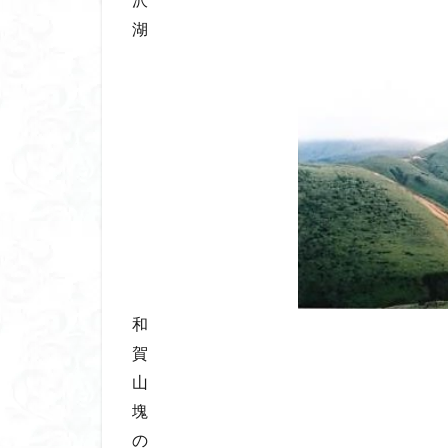
湖
和
賀
山
塊
の