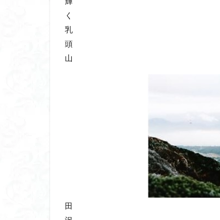
輝
く
乳
頭
山
田
沢