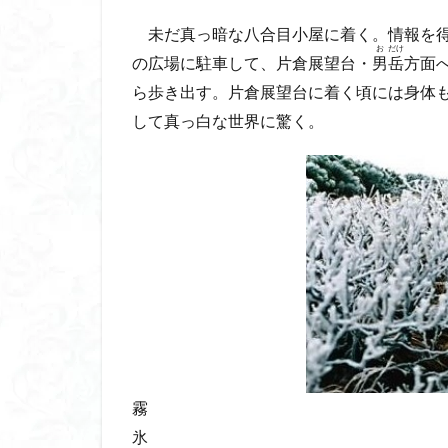
八風山
八海
未だ真っ暗な八合目小屋に着く。情報を得
兜山
兎藪
お
だけ
の広場に駐車して、片倉展望台・
男
岳
方面
黒ブナ
ら歩き出す。片倉展望台に着く頃には身体
して真っ白な世界に驚く。
霧
氷