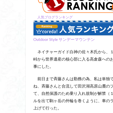
コアジサイ
キランソウ
人気ブログランキング
城山
四津山
台東区
大パ
南アルプス南端
Outdoor Style サンデーマウンテン
大仁田山
十
奥久慈
奥三
ネイチャーガイド白神の佐々木氏から、１
大峰山脈北部
峠から世界遺産の核心部に入る高倉森への
大菩薩南部
事にした。
北海道
三毳
前日まで斉藤さんは勤務の為、私は単独で
事前準備
久
ね、斉藤さんと合流して田沢湖高原山麓の
中央アルプス
て、自然保護のため乗り入れ規制が解禁（
三角点
三等
ルを出て駒ヶ岳の外輪を巻くように、車の
今別町
伊吹
上げて行った。
北アルプス