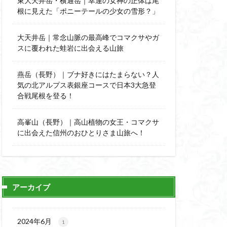
東大天井岳・横通岳｜幸運の女神の正体は尾
能
顔振峠
根に見えた「ポニーテールの少女の雪形？」
陣馬形山
西丹沢
大天井岳｜常念山脈の最高峰でコマクサやガ
スに覆われた蛙岩に出会える山旅
秩父神社
神代けやき
燕岳（長野）｜ブナ好きにはたまらない？人
比企丘陵自然公園
気の北アルプス表銀座コースで日本3大急登
自然園
合戦尾根を登る！
山
茨城県
高峯山（長野）｜高山植物の女王・コマクサ
自作画
に出会えた信州のおひとりさま山旅へ！
信長
緋寒桜
ハシリドコロ
杉
ヒマラヤ
ヌマンラングール
アーカイブ
ハイグレード
デリー
2024年6月
1