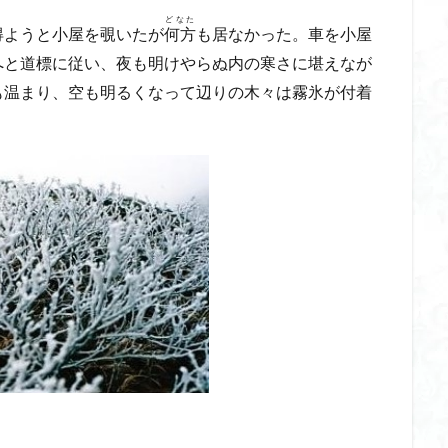
山
伊豆
八国山
八十八か所巡り
八ヶ岳
兜造りの江戸時
どなた
ようと小屋を覗いたが
何方
も居なかった。車を小屋
偉人
信濃川上
佐野峠
佐野
佐竹寺
低山
伊香
へと道標に従い、夜も明けやらぬ内の寒さに堪えなが
も温まり、空も明るくなって辺りの木々は霧氷が付着
検索