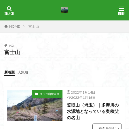
ブナ
一等三角点
花の百名山
HOME
富士山
カテゴリー
TAG
富士山
タグ
1965年
横尾山
津軽富士
津軽半島
津軽
津和野
洛北
沢登り
沖縄県
水沢山
新着順
人気順
歴史
武蔵御嶽神社
武蔵丘陵
武山
樹氷
榊山
流紋岩
楢抜山
森田山
棚山
2022年1月14日
ロッジ山旅企画
桧枝岐
桐生市
桐の花
桃畑
桃源郷
2022年1月16日
笠取山（埼玉）｜多摩川の
根室海峡
栃木県
林道
松崎町
東近江市
水源地となっている奥秩父
東秩父
活火山
浅草
東京都
物見山
の名山
白山書房
登山
男山
甲賀
由比
続きを読む