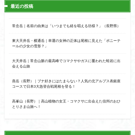
日野町
日蓮宗総本山
日帰り
日和田山
最近の投稿
新穂高ロープウェイ
新潟平野西縁
強風
斜陽館
接触変成岩
所沢
慶良間諸島
常念岳｜名前の由来は「いつまでも経を唱える坊様？」（長野県）
愛知県
愛犬
愛宕神社
愛宕山
恵那市
心太店
徳島県
御手洗神社
御嶽山
後蔵
東大天井岳・横通岳｜幸運の女神の正体は尾根に見えた「ポニーテ
ールの少女の雪形？」
白樺林
白鳥山
奥飛騨
近江富士
金精山
金山城
金尾山
金勝山
金剛證寺
野麦峠
大天井岳｜常念山脈の最高峰でコマクサやガスに覆われた蛙岩に出
会える山旅
野鳥
郡内
道東
道志山地
道志
遊亀池
逗子
身延山 久遠寺
鍬柄岳
燕岳（長野）｜ブナ好きにはたまらない？人気の北アルプス表銀座
身延山
足和田山
足利
越谷市
越上山
コースで日本3大急登合戦尾根を登る！
貫ヶ岳
象の背
谷川岳
諏訪湖
西郷
高峯山（長野）｜高山植物の女王・コマクサに出会えた信州のおひ
西穂高口
西湖
西御荷鉾山
西峰
錫杖岳
とりさま山旅へ！
鎖場
西伊豆
飛竜の滝
麻那姫の像
鹿野山
高館山
高木石楠花
高山植物
高山岬
高山不動尊
高原
駒ケ岳
香川県