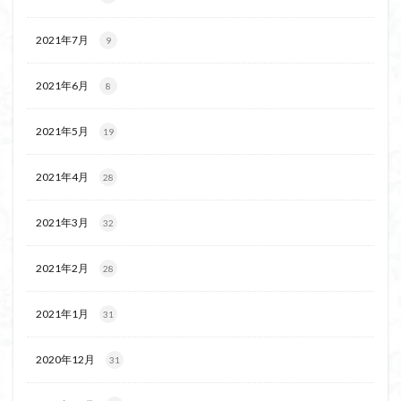
ボタンネコノメソウ
ほら貝
チゴユリ
2021年7月
9
ヤマエンゴサク
一等三角点
ロッジ山旅企画
ロッジ山旅
ロウバイ
ロープウェイ
2021年6月
8
ルドラプラヤグ
ルーティーン
リハビリ
ラベンダー畑
ラショウモンカズラ
ヨシバシオガマ
2021年5月
19
ユキノシタ
ユカデ
ヤマイワカガミ
2021年4月
ポンポン山
ヤシオツツジ
モルゲンロート
28
ムラサキヤシオ
ムラサキケマン
ムツおばあさん
2021年3月
32
ミヤマキンバイ
ミヤマカタバミ
ミネザクラ
みなかみ町
みどり池
ミツマタ
ミツバツツジ
2021年2月
28
マユミ
マッターホルン
チャニー
たばこ神社
三国山脈
ウダイカンバの大木
カレンフェルト
2021年1月
31
カツラの巨木
カッコウソウ
カタクリ
カール
2020年12月
31
お花見
お坊山
オノエラン
オオイヌノフグリ
エビネ
エゾシカ
エゾシオガマ
ウメバチソウ