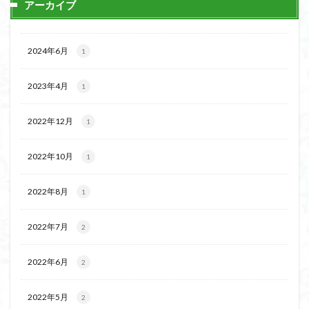
アーカイブ
飯道神社
飯豊連峰
飯能
顔振峠
鐘撞堂山
韮崎
静岡県
青渭神社
青森県
2024年6月
青森ヒバ
雪崩
雪山
陣馬形山
1
阿武隈山地
関東平野
長野県
長者峰
2023年4月
1
長瀞かたくりの郷
長瀞
西多摩
西丹沢
百名山
神山
笠置山
笠森寺
笠森
2022年12月
1
竹寺
稲含神社
秩父連山
秩父神社
秩父吉田
秩父
秋田県
福島県
福井県
2022年10月
1
神津牧場
神奈川県
箱根
神代けやき
2022年8月
1
破風山
砲台山
石川県
石尊山
石割山
知床半島
真鶴半島
県立比企丘陵自然公園
2022年7月
2
相定ヶ峰
益山寺
皆野
百里新道
百蔵山
筑波山
節分草
西上州
自然園
藪漕ぎ
2022年6月
2
薬師岳
蕎麦
蓼科高原
蒲生岳山麓
葉山
2022年5月
2
荒幡富士
荒倉山
茨城県
茨城の自然百選