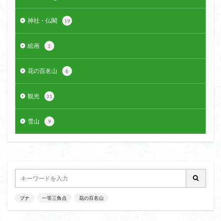
大菩薩嶺
大菩薩南部
大草鞋
大楠山
神社・仏閣
19
大桁山
大札山
大指山
大平山
大峰沼
十国峠
北海道
三毳山山麓
中信州
絵画
2
人名山
京都府
五百羅漢
二等三角点
花の百名山
二本木峠
事前準備
久慈山地
丹沢
丸山
8
中津川市
中山
中央アルプスロープウェイ
観光
31
中央アルプス
両神神社奥社
伊勢
世界遺産
下北半島
上越
上州
上信越
三重県
雪山
9
三角点
三等三角点
三湖
三浦富士
三浦半島最高峰
三浦半島
三浦アルプス
三河
今別町
伊吹山地
北杜市郊外
八溝川湧水群
北日高
北区
北八ヶ岳山麓
北伊豆
北アルプス
前日光
前山
利根
ブナ
一等三角点
花の百名山
初心者向け
初心者
冬桜
冠ヶ岳
兵庫県
八風山
八海山
伊豆
八国山