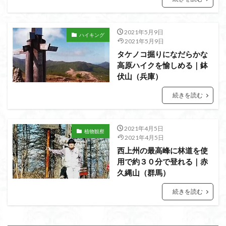
猿橋
猿投山
猪狩神社
猪狩山
猪の鼻ガ岳
狸山
物語山
物見岩
燕岳
2021年5月9日
浅間山
熊野古道
焚火
滝
滋賀県
ハイキング
2021年5月9日
源流
源氏物語
湿原
湖東
湖北
湖
タケノコ掘りになだらかな
高原ハイクを愉しめる｜鉢
港区
渡良瀬遊水地
清水
深田久弥
東峰
伏山（兵庫）
机
白髭神社
山小屋
崇台山
島根県
続きを読む
岸壁
岩殿山
岩根山
岩手県
岩宿の里
岐阜県
山火事
山椒
山梨県
山梨百名山
山形県
山口県
平尾山
山北
山の本
2021年4月5日
植物観察
2021年4月5日
少林寺
小鹿野町
小諸
小川町
寺院
西上州の最高峰に林道を使
富津市
富山県
富士山
宝殿ヶ岳
用で約３０分で登れる｜赤
官ノ倉山
宇津江四十八滝
子宝
干支の山
久縄山（群馬）
平氏ヶ岳
木花開那姫命
新潟県
木暮理太郎翁
続きを読む
月輪寺
月山
最高峰
暗沢山
昭和３７年
明神峠
旧白神ブナ倶楽部
旧ブナ倶楽部