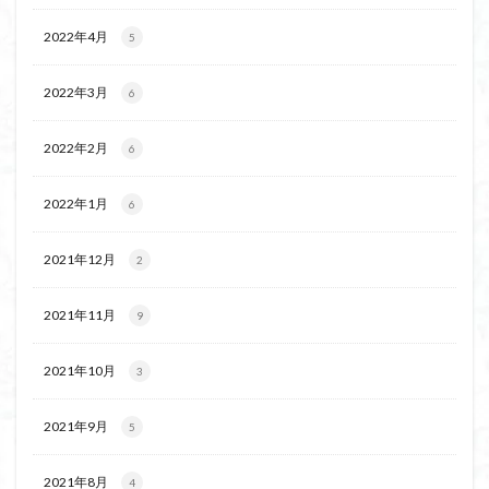
茅塚
花崗岩
花の谷
花の百名山
2022年4月
5
自己紹介
紅葉
自作画
能登半島
肘折温泉
羽根子山
群馬県
美人林
2022年3月
6
羊背岩
羅臼
織田信長
緋寒桜
2022年2月
絶滅危惧植物
絶景ポイント
絵画
紅葉狩り
6
姥捨山
奥能登
3月
ハシリドコロ
2022年1月
6
ホタルブクロ
ブナ林
ブナ
ヒンドゥーの祠
ヒロハコンロウソウ
ヒマラヤ杉
ヒマラヤ
2021年12月
2
ヒトリシズカ
ヒケゲツツジ
パワースポット
ハルユキノシタ
パノラマ
ハヌマンラングール
2021年11月
9
ハクサンフクロ
ホテイラン
ハクサンチドリ
2021年10月
3
ハクサンイチゲ
ハカランダ
ハイグレード
ハイキングコース
ネジバナ
ニッコウキスゲ
2021年9月
5
なまこ壁
トウゴクミツバツツジ
デリー
ツバメオモト
ツツジ
ツクモグサ
チングルマ
2021年8月
4