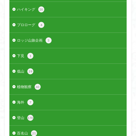
クアリ峠
ギンリョウソウ
ギンラン
ハイキング
20
キランソウ
三国山
三峰神社
奥穂高岳
プロローグ
吉見町
堂山
埼玉県
埼玉百名山
埼玉
4
城山
四津山
四尾連湖
四ノ井神社
噴気
ロッジ山旅企画
5
和製マチュビチュ
周助山
吾妻
名峰
台東区
大パノラマ
古峰が原
古墳
単独
下見
1
南部町
南木曽岳
南佐久
南会津
南アルプス南端
南アルプス
半月山
千葉県
低山
39
千畳敷カール
千体荒神
十文字小屋
夕張
植物観察
60
大仁田山
十二坊
天照皇大神宮
奥秩父
奥武蔵
奥日光
奥多摩
奥吉野
奥利根
海外
7
奥久慈
奥三河
奈良県
夫神岳
太郎坊山
太田部
太田
天狗山
天然記念物
登山
170
大峰山脈北部
天栄村
大高取山
百名山
21
大雪山旭岳ロープーウェイ
大野原神社
大谷嶺