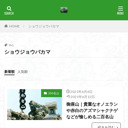
ブナ
一等三角点
花の百名山
HOME
ショウジョウバカマ
カテゴリー
TAG
ショウジョウバカマ
タグ
1965年
横尾山
津軽富士
津軽半島
津軽
津和野
洛北
沢登り
沖縄県
水沢山
新着順
人気順
歴史
武蔵御嶽神社
武蔵丘陵
武山
樹氷
榊山
流紋岩
楢抜山
森田山
棚山
2021年6月6日
200名山
桧枝岐
桐生市
桐の花
桃畑
桃源郷
2021年6月12日
御座山｜貴重なオノエラン
根室海峡
栃木県
林道
松崎町
東近江市
や赤白のアズマシャクナゲ
東秩父
活火山
浅草
東京都
物見山
などが愉しめる二百名山
白山書房
登山
男山
甲賀
由比
続きを読む