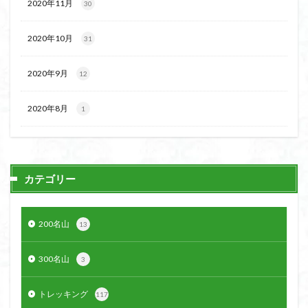
2020年11月
30
ウスユキソウ
キギノ沢
ウサギギク
インド
イワツメクサ
イワカガミ
イチゲの群衆
2020年10月
31
イタヤカエデ
イカリソウ
アズマシャクナゲ
2020年9月
12
アズマイチゲ
アジサイ
アケボノスミレ
アキチョウジ
アカヤシオ
アウリ高原
2020年8月
1
カワヅザクラ
キタミソウ
タツミソウ
ジジ岩・ババ岩
タチツボスミレ
タケノコ
ダケガンバの倒木
タカネシオガマ
カテゴリー
ダイヤモンド富士
ダイコンソウ
そば福
シロヤシオ
シロバナイワカガミ
シラネアオイ
ジョシマート
ショウジョウバカマ
シャクナゲ
200名山
13
シモツケソウ
シヴァ神
キノコ狩り
シーク教
300名山
3
サンカヨウ
ザゼンソウ
コンロンソウ
コマクサ
コイワカガミ
コアジサイ
トレッキング
117
ゲンコツ山
ぐんま百名山
クルマユリ