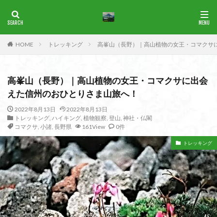
ブナ
一等三角点
花の百名山
HOME
トレッキング
高峯山（長野）｜高山植物の女王・コマクサ
カテゴリー
高峯山（長野）｜高山植物の女王・コマクサに出会
タグ
えた信州のおひとりさま山旅へ！
1965年
横尾山
津軽富士
津軽半島
津軽
2022年8月13日
2022年8月13日
トレッキング
,
ハイキング
,
植物観察
,
登山
,
神社・仏閣
津和野
洛北
沢登り
沖縄県
水沢山
コマクサ
,
小諸
,
長野県
161View
0件
歴史
武蔵御嶽神社
武蔵丘陵
武山
樹氷
トレッキング
榊山
流紋岩
楢抜山
森田山
棚山
桧枝岐
桐生市
桐の花
桃畑
桃源郷
根室海峡
栃木県
林道
松崎町
東近江市
東秩父
活火山
浅草
東京都
物見山
白山書房
登山
男山
甲賀
由比