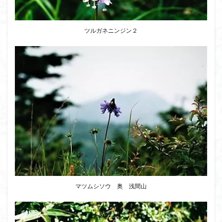
ツルガネニンジン２
マツムシソウ 奥 浅間山