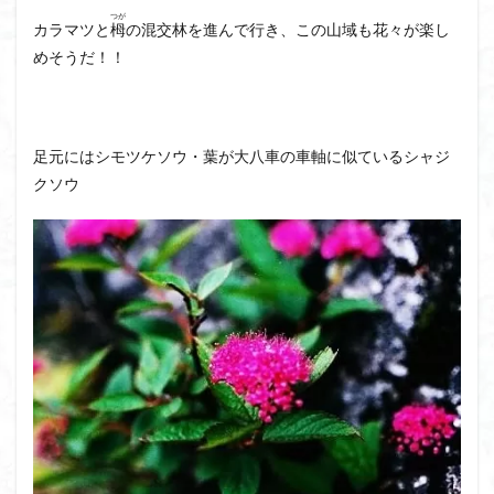
茅塚
花崗岩
花の谷
花の百名山
つが
カラマツと
栂
の混交林を進んで行き、この山域も花々が楽し
自己紹介
紅葉
自作画
能登半島
めそうだ！！
肘折温泉
羽根子山
群馬県
美人林
羊背岩
羅臼
織田信長
緋寒桜
絶滅危惧植物
絶景ポイント
絵画
紅葉狩り
足元にはシモツケソウ・葉が大八車の車軸に似ているシャジ
クソウ
姥捨山
奥能登
3月
ハシリドコロ
ホタルブクロ
ブナ林
ブナ
ヒンドゥーの祠
ヒロハコンロウソウ
ヒマラヤ杉
ヒマラヤ
ヒトリシズカ
ヒケゲツツジ
パワースポット
ハルユキノシタ
パノラマ
ハヌマンラングール
ハクサンフクロ
ホテイラン
ハクサンチドリ
ハクサンイチゲ
ハカランダ
ハイグレード
ハイキングコース
ネジバナ
ニッコウキスゲ
なまこ壁
トウゴクミツバツツジ
デリー
ツバメオモト
ツツジ
ツクモグサ
チングルマ