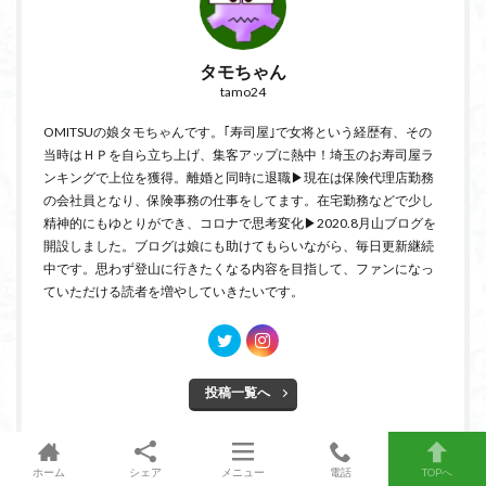
タモちゃん
tamo24
OMITSUの娘タモちゃんです。｢寿司屋｣で女将という経歴有、その
当時はＨＰを自ら立ち上げ、集客アップに熱中！埼玉のお寿司屋ラ
ンキングで上位を獲得。離婚と同時に退職▶現在は保険代理店勤務
の会社員となり、保険事務の仕事をしてます。在宅勤務などで少し
精神的にもゆとりができ、コロナで思考変化▶2020.8月山ブログを
開設しました。ブログは娘にも助けてもらいながら、毎日更新継続
中です。思わず登山に行きたくなる内容を目指して、ファンになっ
ていただける読者を増やしていきたいです。
投稿一覧へ
ホーム
シェア
メニュー
電話
TOPへ