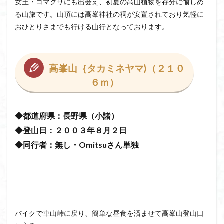
女王・コマクサにも出会え、初夏の高山植物を存分に愉しめ
日野町
日蓮宗総本山
日帰り
日和田山
る山旅です。山頂には高峯神社の祠が安置されており気軽に
新穂高ロープウェイ
新潟平野西縁
強風
おひとりさまでも行ける山行となっております。
斜陽館
接触変成岩
所沢
慶良間諸島
愛知県
愛犬
愛宕神社
愛宕山
恵那市
心太店
徳島県
御手洗神社
御嶽山
後蔵
高峯山｛タカミネヤマ}（２１０
白樺林
白鳥山
６ｍ）
奥飛騨
近江富士
金精山
金山城
金尾山
金勝山
金剛證寺
野麦峠
野鳥
郡内
道東
道志山地
道志
◆都道府県：長野県（小諸）
遊亀池
逗子
身延山 久遠寺
鍬柄岳
◆登山日：２００３年８月２日
身延山
足和田山
足利
越谷市
越上山
◆同行者：無し・Omitsuさん単独
貫ヶ岳
象の背
谷川岳
諏訪湖
西郷
西穂高口
西湖
西御荷鉾山
西峰
錫杖岳
鎖場
西伊豆
飛竜の滝
麻那姫の像
鹿野山
高館山
高木石楠花
高山植物
バイクで車山峠に戻り、簡単な昼食を済ませて高峯山登山口
高山岬
高山不動尊
高原
駒ケ岳
香川県