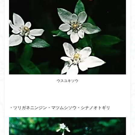
大菩薩嶺
大菩薩南部
大草鞋
大楠山
大桁山
大札山
大指山
大平山
大峰沼
十国峠
北海道
三毳山山麓
中信州
人名山
京都府
五百羅漢
二等三角点
二本木峠
事前準備
久慈山地
丹沢
丸山
中津川市
中山
中央アルプスロープウェイ
中央アルプス
両神神社奥社
伊勢
世界遺産
下北半島
上越
上州
上信越
三重県
三角点
三等三角点
三湖
三浦富士
ウスユキソウ
三浦半島最高峰
三浦半島
三浦アルプス
三河
今別町
伊吹山地
北杜市郊外
八溝川湧水群
北日高
北区
北八ヶ岳山麓
北伊豆
・ツリガネニンジン・マツムシソウ・シナノオトギリ
北アルプス
前日光
前山
利根
初心者向け
初心者
冬桜
冠ヶ岳
兵庫県
八風山
八海山
伊豆
八国山