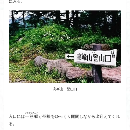
に入る。
飯道神社
飯豊連峰
飯能
顔振峠
鐘撞堂山
韮崎
静岡県
青渭神社
青森県
青森ヒバ
雪崩
雪山
陣馬形山
阿武隈山地
関東平野
長野県
長者峰
長瀞かたくりの郷
長瀞
西多摩
西丹沢
百名山
神山
笠置山
笠森寺
笠森
竹寺
稲含神社
秩父連山
秩父神社
秩父吉田
秩父
秋田県
福島県
福井県
神津牧場
神奈川県
箱根
神代けやき
破風山
砲台山
石川県
石尊山
石割山
高峯山・登山口
知床半島
真鶴半島
県立比企丘陵自然公園
相定ヶ峰
益山寺
皆野
百里新道
百蔵山
筑波山
節分草
西上州
自然園
藪漕ぎ
ひとすじちょう
入口には
一筋蝶
が羽根をゆっくり開閉しながら出迎えてくれ
薬師岳
蕎麦
蓼科高原
蒲生岳山麓
葉山
る。
荒幡富士
荒倉山
茨城県
茨城の自然百選