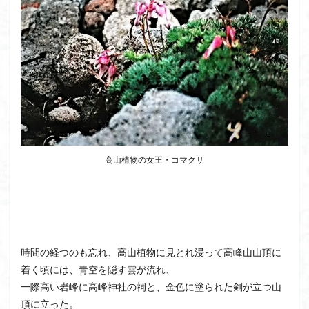
高山植物の女王・コマクサ
時間の経つのも忘れ、高山植物に見とれ浸って高峰山山頂に
着く頃には、青空を隠す雲が流れ、
一際高い岩峰に高峰神社の祠と、金色に塗られた剣が立つ山
頂に立った。