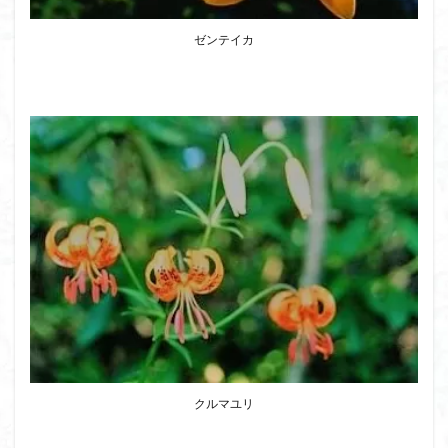
ウスユキソウ
キギノ沢
ウサギギク
インド
ゼンテイカ
イワツメクサ
イワカガミ
イチゲの群衆
イタヤカエデ
イカリソウ
アズマシャクナゲ
アズマイチゲ
アジサイ
アケボノスミレ
アキチョウジ
アカヤシオ
アウリ高原
カワヅザクラ
キタミソウ
タツミソウ
ジジ岩・ババ岩
タチツボスミレ
タケノコ
ダケガンバの倒木
タカネシオガマ
ダイヤモンド富士
ダイコンソウ
そば福
シロヤシオ
シロバナイワカガミ
シラネアオイ
ジョシマート
ショウジョウバカマ
シャクナゲ
シモツケソウ
シヴァ神
キノコ狩り
シーク教
サンカヨウ
ザゼンソウ
コンロンソウ
クルマユリ
コマクサ
コイワカガミ
コアジサイ
ゲンコツ山
ぐんま百名山
クルマユリ