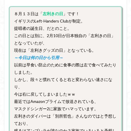
８月１３日は「
左利きの日
」です！
イギリスのLeft-Handers Clubが制定。
提唱者の誕生日、だとのこと。
この日とは別に、2月10日が日本独自の「左利きの日」
となっていたが、
現在は「左利きグッズの日」となっている。
～今日は何の日から引用～
以前は早食い防止のために食事の際は左で食べてみたり
しました。
しかし、段々と慣れてくると右と変わらない速さにな
り、
今は右に戻してしまいましたｗｗ
最近ではAmazonプライムで放送されている、
マスクドシンガー2に家族でハマっています。
左利きのダイバーは「別所哲也」さんなのではと予想し
ており、
残るはアンブレラが誰なのか？家族でいろいろと予想し