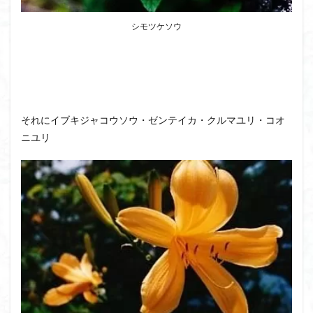
ボタンネコノメソウ
ほら貝
チゴユリ
シモツケソウ
ヤマエンゴサク
一等三角点
ロッジ山旅企画
ロッジ山旅
ロウバイ
ロープウェイ
ルドラプラヤグ
ルーティーン
リハビリ
ラベンダー畑
ラショウモンカズラ
ヨシバシオガマ
ユキノシタ
ユカデ
ヤマイワカガミ
それにイブキジャコウソウ・ゼンテイカ・クルマユリ・コオ
ニユリ
ポンポン山
ヤシオツツジ
モルゲンロート
ムラサキヤシオ
ムラサキケマン
ムツおばあさん
ミヤマキンバイ
ミヤマカタバミ
ミネザクラ
みなかみ町
みどり池
ミツマタ
ミツバツツジ
マユミ
マッターホルン
チャニー
たばこ神社
三国山脈
ウダイカンバの大木
カレンフェルト
カツラの巨木
カッコウソウ
カタクリ
カール
お花見
お坊山
オノエラン
オオイヌノフグリ
エビネ
エゾシカ
エゾシオガマ
ウメバチソウ