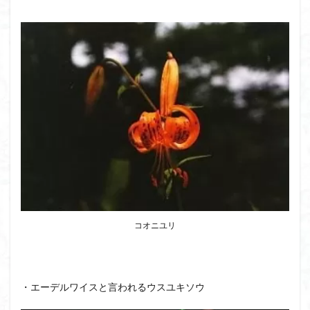
クアリ峠
ギンリョウソウ
ギンラン
キランソウ
三国山
三峰神社
奥穂高岳
吉見町
堂山
埼玉県
埼玉百名山
埼玉
城山
四津山
四尾連湖
四ノ井神社
噴気
和製マチュビチュ
周助山
吾妻
名峰
台東区
大パノラマ
古峰が原
古墳
単独
南部町
南木曽岳
南佐久
南会津
南アルプス南端
南アルプス
半月山
千葉県
千畳敷カール
千体荒神
十文字小屋
夕張
大仁田山
十二坊
天照皇大神宮
奥秩父
奥武蔵
奥日光
奥多摩
奥吉野
奥利根
コオニユリ
奥久慈
奥三河
奈良県
夫神岳
太郎坊山
太田部
太田
天狗山
天然記念物
大峰山脈北部
天栄村
大高取山
・エーデルワイスと言われるウスユキソウ
大雪山旭岳ロープーウェイ
大野原神社
大谷嶺