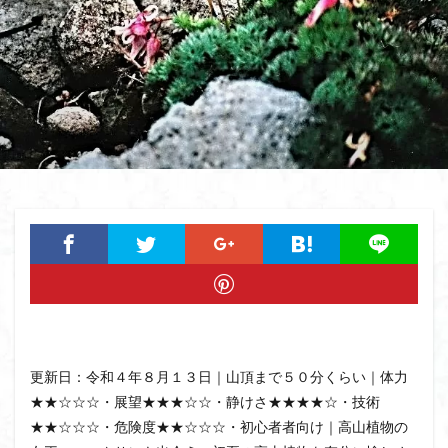
猿橋
猿投山
猪狩神社
猪狩山
猪の鼻ガ岳
狸山
物語山
物見岩
燕岳
浅間山
熊野古道
焚火
滝
滋賀県
源流
源氏物語
湿原
湖東
湖北
湖
港区
渡良瀬遊水地
清水
深田久弥
東峰
机
白髭神社
山小屋
崇台山
島根県
岸壁
岩殿山
岩根山
岩手県
岩宿の里
岐阜県
山火事
山椒
山梨県
山梨百名山
山形県
山口県
平尾山
山北
山の本
少林寺
小鹿野町
小諸
小川町
寺院
富津市
富山県
富士山
宝殿ヶ岳
官ノ倉山
宇津江四十八滝
子宝
干支の山
平氏ヶ岳
木花開那姫命
新潟県
木暮理太郎翁
更新日：令和４年８月１３日｜山頂まで５０分くらい｜体力
月輪寺
月山
最高峰
暗沢山
昭和３７年
★★☆☆☆・展望★★★☆☆・静けさ★★★★☆・技術
★★☆☆☆・危険度★★☆☆☆・初心者者向け｜高山植物の
明神峠
旧白神ブナ倶楽部
旧ブナ倶楽部