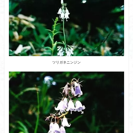
八十八か所巡り
八ヶ岳
兜造りの江戸時代後期の民家
兜山
兎藪
偉人
信濃川上
佐野峠
佐野
佐竹寺
低山
伊香保温泉
伊豆大島
黒ブナ
検索
ツリガネニンジン