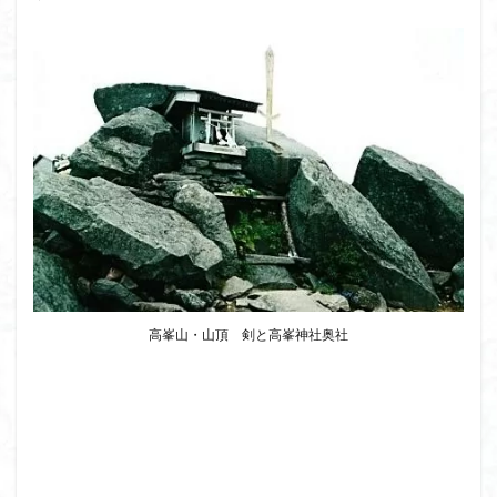
高峯山・山頂 剣と高峯神社奥社