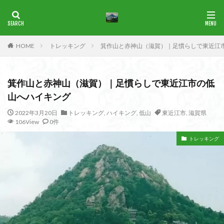
ブナ
一等三角点
花の百名山
HOME
トレッキング
箕作山と赤神山（滋賀）｜足慣らしで東近江
カテゴリー
箕作山と赤神山（滋賀）｜足慣らしで東近江市の低
タグ
山へハイキング
1965年
横尾山
津軽富士
津軽半島
津軽
2022年3月20日
トレッキング
,
ハイキング
,
低山
東近江市
,
滋賀県
106View
0件
津和野
洛北
沢登り
沖縄県
水沢山
歴史
武蔵御嶽神社
武蔵丘陵
武山
樹氷
トレッキング
榊山
流紋岩
楢抜山
森田山
棚山
桧枝岐
桐生市
桐の花
桃畑
桃源郷
根室海峡
栃木県
林道
松崎町
東近江市
東秩父
活火山
浅草
東京都
物見山
白山書房
登山
男山
甲賀
由比