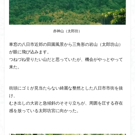
茅塚
花崗岩
花の谷
花の百名山
自己紹介
紅葉
自作画
能登半島
肘折温泉
羽根子山
群馬県
美人林
赤神山（太郎坊）
羊背岩
羅臼
織田信長
緋寒桜
絶滅危惧植物
絶景ポイント
絵画
紅葉狩り
車窓の八日市近郊の田園風景から三角形の岩山（太郎坊山）
姥捨山
奥能登
3月
ハシリドコロ
が眼に飛び込みます。
ホタルブクロ
ブナ林
ブナ
ヒンドゥーの祠
つねづね登りたい山だと思っていたが、機会がやっとやって
来た。
ヒロハコンロウソウ
ヒマラヤ杉
ヒマラヤ
ヒトリシズカ
ヒケゲツツジ
パワースポット
ハルユキノシタ
パノラマ
ハヌマンラングール
街頭にゴミが見当たらない綺麗な整然とした八日市市街を抜
ハクサンフクロ
ホテイラン
ハクサンチドリ
け、
むき出しの大岩と急傾斜のそそり立ちが、周囲を圧する存在
ハクサンイチゲ
ハカランダ
ハイグレード
感を放っている太郎坊宮に向かった。
ハイキングコース
ネジバナ
ニッコウキスゲ
なまこ壁
トウゴクミツバツツジ
デリー
ツバメオモト
ツツジ
ツクモグサ
チングルマ