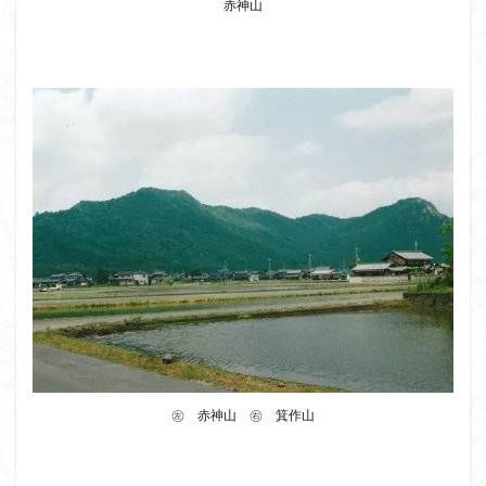
赤神山
㊧ 赤神山 ㊨ 箕作山