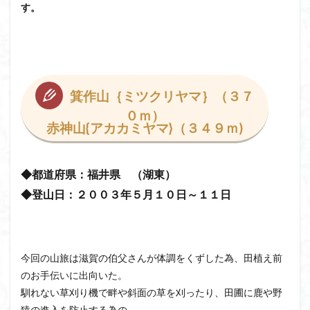
す。
日野町
日蓮宗総本山
日帰り
日和田山
新穂高ロープウェイ
新潟平野西縁
強風
斜陽館
接触変成岩
所沢
慶良間諸島
愛知県
愛犬
愛宕神社
愛宕山
恵那市
心太店
徳島県
御手洗神社
御嶽山
後蔵
箕作山｛ミツクリヤマ｝（３７
白樺林
白鳥山
奥飛騨
近江富士
金精山
０ｍ）
赤神山{アカカミヤマ}（３４９ｍ)
金山城
金尾山
金勝山
金剛證寺
野麦峠
野鳥
郡内
道東
道志山地
道志
◆都道府県：福井県 （湖東）
遊亀池
逗子
身延山 久遠寺
鍬柄岳
◆登山日：２００３年５月１０
日～１１日
身延山
足和田山
足利
越谷市
越上山
貫ヶ岳
象の背
谷川岳
諏訪湖
西郷
西穂高口
西湖
西御荷鉾山
西峰
錫杖岳
今回の山旅は滋賀の伯父さんが体調をくずした為、田植え前
鎖場
西伊豆
飛竜の滝
麻那姫の像
のお手伝いに出向いた。
鹿野山
高館山
高木石楠花
高山植物
馴れない草刈り機で畔や斜面の草を刈ったり、田圃に鹿や野
高山岬
高山不動尊
高原
駒ケ岳
香川県
猿の進入を防止する為の