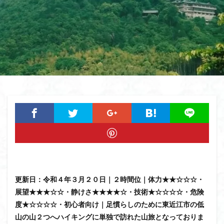
猿橋
猿投山
猪狩神社
猪狩山
猪の鼻ガ岳
狸山
物語山
物見岩
燕岳
浅間山
熊野古道
焚火
滝
滋賀県
源流
源氏物語
湿原
湖東
湖北
湖
港区
渡良瀬遊水地
清水
深田久弥
東峰
机
白髭神社
山小屋
崇台山
島根県
岸壁
岩殿山
岩根山
岩手県
岩宿の里
岐阜県
山火事
山椒
山梨県
山梨百名山
山形県
山口県
平尾山
山北
山の本
少林寺
小鹿野町
小諸
小川町
寺院
富津市
富山県
富士山
宝殿ヶ岳
官ノ倉山
宇津江四十八滝
子宝
干支の山
更新日：令和４年３月２０日｜２時間位｜体力★★☆☆☆・
平氏ヶ岳
木花開那姫命
新潟県
木暮理太郎翁
展望★★★☆☆・静けさ★★★★☆・技術★☆☆☆☆・危険
月輪寺
月山
最高峰
暗沢山
昭和３７年
度★☆☆☆☆・初心者向け｜足慣らしのために東近江市の低
明神峠
旧白神ブナ倶楽部
旧ブナ倶楽部
山の山２つへハイキングに単独で訪れた山旅となっておりま