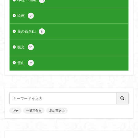
絵画
2
花の百名山
8
観光
31
雪山
9
ブナ
一等三角点
花の百名山