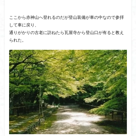
ウスユキソウ
キギノ沢
ウサギギク
インド
イワツメクサ
イワカガミ
イチゲの群衆
ここから赤神山へ登れるのだが登山装備が車の中なので参拝
イタヤカエデ
イカリソウ
アズマシャクナゲ
して車に戻り、
通りがかりの古老に訪ねたら瓦屋寺から登山口が有ると教え
アズマイチゲ
アジサイ
アケボノスミレ
られた。
アキチョウジ
アカヤシオ
アウリ高原
カワヅザクラ
キタミソウ
タツミソウ
ジジ岩・ババ岩
タチツボスミレ
タケノコ
ダケガンバの倒木
タカネシオガマ
ダイヤモンド富士
ダイコンソウ
そば福
シロヤシオ
シロバナイワカガミ
シラネアオイ
ジョシマート
ショウジョウバカマ
シャクナゲ
シモツケソウ
シヴァ神
キノコ狩り
シーク教
サンカヨウ
ザゼンソウ
コンロンソウ
コマクサ
コイワカガミ
コアジサイ
ゲンコツ山
ぐんま百名山
クルマユリ