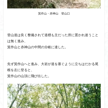
大菩薩嶺
大菩薩南部
大草鞋
大楠山
大桁山
大札山
大指山
大平山
大峰沼
箕作山・赤神山 登山口
十国峠
北海道
三毳山山麓
中信州
人名山
京都府
五百羅漢
二等三角点
二本木峠
事前準備
久慈山地
丹沢
丸山
登山道は良く整備されて道標も主だった所に置かれ迷うこと
は無く進み、
中津川市
中山
中央アルプスロープウェイ
箕作山と赤神山の中間の分岐に達した。
中央アルプス
両神神社奥社
伊勢
世界遺産
下北半島
上越
上州
上信越
三重県
三角点
三等三角点
三湖
三浦富士
先ず箕作山へと進み、大岩が道を塞ぐように立ちはだかる尾
根を左に登ると、
三浦半島最高峰
三浦半島
三浦アルプス
三河
箕作山の山頂に飛び出した。
今別町
伊吹山地
北杜市郊外
八溝川湧水群
北日高
北区
北八ヶ岳山麓
北伊豆
北アルプス
前日光
前山
利根
初心者向け
初心者
冬桜
冠ヶ岳
兵庫県
八風山
八海山
伊豆
八国山