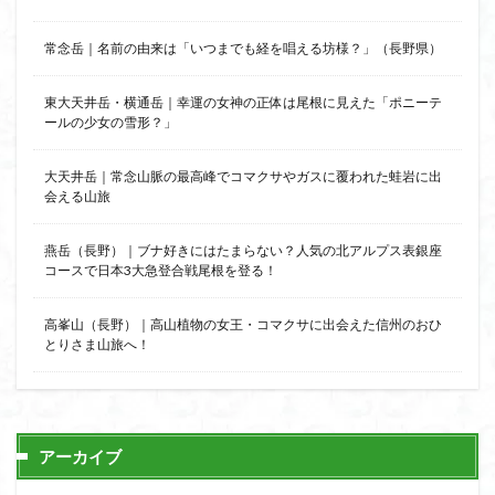
常念岳｜名前の由来は「いつまでも経を唱える坊様？」（長野県）
東大天井岳・横通岳｜幸運の女神の正体は尾根に見えた「ポニーテ
ールの少女の雪形？」
大天井岳｜常念山脈の最高峰でコマクサやガスに覆われた蛙岩に出
会える山旅
燕岳（長野）｜ブナ好きにはたまらない？人気の北アルプス表銀座
コースで日本3大急登合戦尾根を登る！
高峯山（長野）｜高山植物の女王・コマクサに出会えた信州のおひ
とりさま山旅へ！
アーカイブ