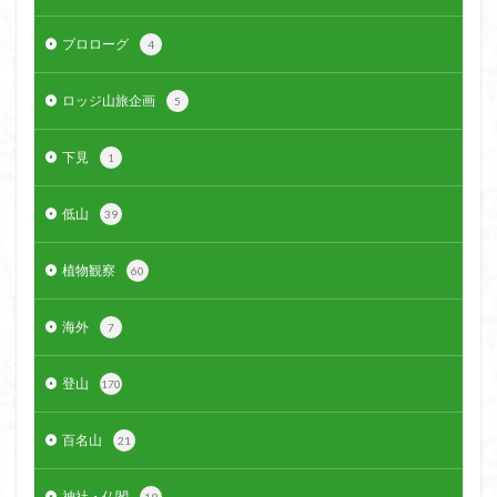
プロローグ
4
ロッジ山旅企画
5
下見
1
低山
39
植物観察
60
海外
7
登山
170
百名山
21
神社・仏閣
19