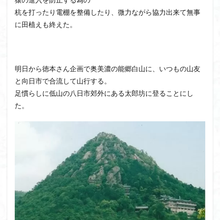
飯道神社
飯豊連峰
飯能
顔振峠
杭を打ったり電棚を整備したり、微力ながら協力出来て無事
鐘撞堂山
韮崎
静岡県
青渭神社
青森県
に田植えも終えた。
青森ヒバ
雪崩
雪山
陣馬形山
阿武隈山地
関東平野
長野県
長者峰
長瀞かたくりの郷
長瀞
西多摩
西丹沢
明日から徳本さん企画で奥美濃の能郷白山に、いつもの山友
と向日市で合流して山行する。
百名山
神山
笠置山
笠森寺
笠森
足慣らしに低山の八日市郊外にある太郎坊に登ることにし
竹寺
稲含神社
秩父連山
秩父神社
た。
秩父吉田
秩父
秋田県
福島県
福井県
神津牧場
神奈川県
箱根
神代けやき
破風山
砲台山
石川県
石尊山
石割山
知床半島
真鶴半島
県立比企丘陵自然公園
相定ヶ峰
益山寺
皆野
百里新道
百蔵山
筑波山
節分草
西上州
自然園
藪漕ぎ
薬師岳
蕎麦
蓼科高原
蒲生岳山麓
葉山
荒幡富士
荒倉山
茨城県
茨城の自然百選