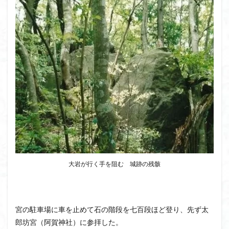
ボタンネコノメソウ
ほら貝
チゴユリ
ヤマエンゴサク
一等三角点
ロッジ山旅企画
ロッジ山旅
ロウバイ
ロープウェイ
ルドラプラヤグ
ルーティーン
リハビリ
ラベンダー畑
ラショウモンカズラ
ヨシバシオガマ
ユキノシタ
ユカデ
ヤマイワカガミ
ポンポン山
ヤシオツツジ
モルゲンロート
ムラサキヤシオ
ムラサキケマン
ムツおばあさん
ミヤマキンバイ
ミヤマカタバミ
ミネザクラ
みなかみ町
みどり池
ミツマタ
ミツバツツジ
マユミ
マッターホルン
チャニー
たばこ神社
大岩が行く手を阻む 城跡の残骸
三国山脈
ウダイカンバの大木
カレンフェルト
カツラの巨木
カッコウソウ
カタクリ
カール
お花見
お坊山
オノエラン
オオイヌノフグリ
宮の駐車場に車を止めて石の階段を七百段ほど登り、先ず太
郎坊宮（阿賀神社）に参拝した。
エビネ
エゾシカ
エゾシオガマ
ウメバチソウ