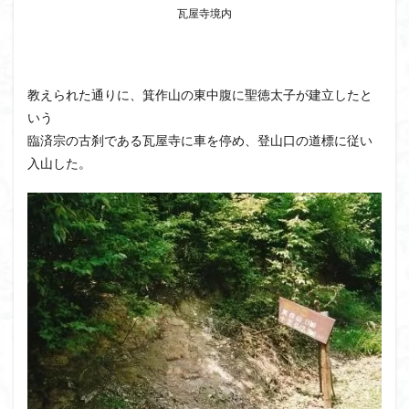
瓦屋寺境内
クアリ峠
ギンリョウソウ
ギンラン
キランソウ
三国山
三峰神社
奥穂高岳
吉見町
堂山
埼玉県
埼玉百名山
埼玉
教えられた通りに、箕作山の東中腹に聖徳太子が建立したと
城山
四津山
四尾連湖
四ノ井神社
噴気
いう
和製マチュビチュ
周助山
吾妻
名峰
臨済宗の古刹である瓦屋寺に車を停め、登山口の道標に従い
台東区
大パノラマ
古峰が原
古墳
単独
入山した。
南部町
南木曽岳
南佐久
南会津
南アルプス南端
南アルプス
半月山
千葉県
千畳敷カール
千体荒神
十文字小屋
夕張
大仁田山
十二坊
天照皇大神宮
奥秩父
奥武蔵
奥日光
奥多摩
奥吉野
奥利根
奥久慈
奥三河
奈良県
夫神岳
太郎坊山
太田部
太田
天狗山
天然記念物
大峰山脈北部
天栄村
大高取山
大雪山旭岳ロープーウェイ
大野原神社
大谷嶺