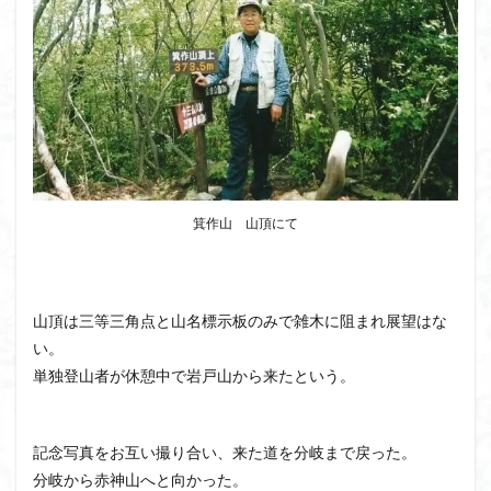
八十八か所巡り
八ヶ岳
兜造りの江戸時代後期の民家
兜山
兎藪
偉人
信濃川上
佐野峠
佐野
佐竹寺
低山
伊香保温泉
伊豆大島
黒ブナ
検索
箕作山 山頂にて
山頂は三等三角点と山名標示板のみで雑木に阻まれ展望はな
い。
単独登山者が休憩中で岩戸山から来たという。
記念写真をお互い撮り合い、来た道を分岐まで戻った。
分岐から赤神山へと向かった。