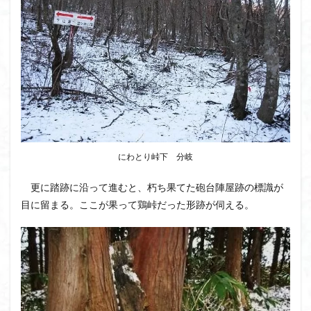
大菩薩嶺
大菩薩南部
大草鞋
大楠山
大桁山
大札山
大指山
大平山
大峰沼
十国峠
北海道
三毳山山麓
中信州
人名山
京都府
五百羅漢
二等三角点
二本木峠
事前準備
久慈山地
丹沢
丸山
中津川市
中山
中央アルプスロープウェイ
中央アルプス
両神神社奥社
伊勢
世界遺産
にわとり峠下 分岐
下北半島
上越
上州
上信越
三重県
三角点
三等三角点
三湖
三浦富士
更に踏跡に沿って進むと、朽ち果てた砲台陣屋跡の標識が
目に留まる。ここが果って鶏峠だった形跡が伺える。
三浦半島最高峰
三浦半島
三浦アルプス
三河
今別町
伊吹山地
北杜市郊外
八溝川湧水群
北日高
北区
北八ヶ岳山麓
北伊豆
北アルプス
前日光
前山
利根
初心者向け
初心者
冬桜
冠ヶ岳
兵庫県
八風山
八海山
伊豆
八国山