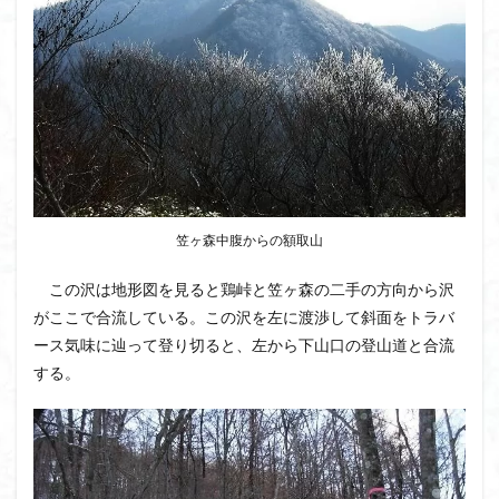
クアリ峠
ギンリョウソウ
ギンラン
キランソウ
三国山
三峰神社
奥穂高岳
吉見町
堂山
埼玉県
埼玉百名山
埼玉
城山
四津山
四尾連湖
四ノ井神社
噴気
和製マチュビチュ
周助山
吾妻
名峰
台東区
大パノラマ
古峰が原
古墳
単独
南部町
南木曽岳
南佐久
南会津
笠ヶ森中腹からの額取山
南アルプス南端
南アルプス
半月山
千葉県
この沢は地形図を見ると鶏峠と笠ヶ森の二手の方向から沢
千畳敷カール
千体荒神
十文字小屋
夕張
がここで合流している。この沢を左に渡渉して斜面をトラバ
大仁田山
十二坊
天照皇大神宮
奥秩父
ース気味に辿って登り切ると、左から下山口の登山道と合流
奥武蔵
奥日光
奥多摩
奥吉野
奥利根
する。
奥久慈
奥三河
奈良県
夫神岳
太郎坊山
太田部
太田
天狗山
天然記念物
大峰山脈北部
天栄村
大高取山
大雪山旭岳ロープーウェイ
大野原神社
大谷嶺