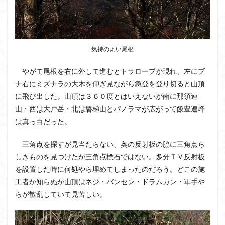
気持のよい尾根
やがて尾根を右に外して進むとトラロープが現れ、左にブ
ナ右にミズナラの大木を仰ぎ見ながら急登を登り切ると山頂
に飛び出した。山頂は３６０度とはいえないが南に那須連
山・西は大戸岳・北は磐梯山とパノラマが広がって飯豊連峰
は真っ白だった。
三角点を探すが見当たらない、奥の反射板の脇に三角点ら
しきものを見つけたが三角点標石ではない。多分ＴＶ反射板
を設置した時に何処やら埋めてしまったのだろう。どこの施
工者か知らぬが山頂はネジ・バンセン・ドラムカン・軍手や
らが散乱していて見苦しい。