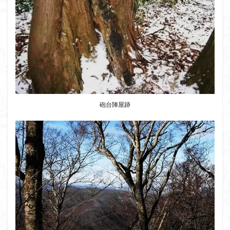
八十八か所巡り
八ヶ岳
兜造りの江戸時代後期の民家
兜山
兎藪
偉人
信濃川上
佐野峠
佐野
佐竹寺
低山
伊香保温泉
伊豆大島
黒ブナ
検索
砲台陣屋跡