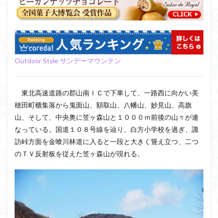
飯道神社
飯豊連峰
飯能
顔振峠
鐘撞堂山
韮崎
静岡県
青渭神社
青森県
青森ヒバ
雪崩
雪山
陣馬形山
阿武隈山地
関東平野
長野県
長者峰
Outdoor Style サンデーマウンテン
長瀞かたくりの郷
長瀞
西多摩
西丹沢
百名山
神山
笠置山
笠森寺
笠森
東北高速道路の郡山南ＩＣで下車して、一路西に向かい美
竹寺
稲含神社
秩父連山
秩父神社
穂田町櫃集落から鬼面山、額取山、八幡山、妙見山、高旗
秩父吉田
秩父
秋田県
福島県
福井県
山、そして、中央奥に笠ヶ森山と１０００ｍ前後の山々が連
神津牧場
神奈川県
箱根
神代けやき
なっている。国道１０８号線を辿り、白方小学校を過ぎ、諏
破風山
砲台山
石川県
石尊山
石割山
訪峠方面を金喰川林道に入ると一段と大きく聳え立つ、二つ
知床半島
真鶴半島
県立比企丘陵自然公園
のＴＶ反射板を従えた笠ヶ森山が現れる。
相定ヶ峰
益山寺
皆野
百里新道
百蔵山
筑波山
節分草
西上州
自然園
藪漕ぎ
薬師岳
蕎麦
蓼科高原
蒲生岳山麓
葉山
荒幡富士
荒倉山
茨城県
茨城の自然百選