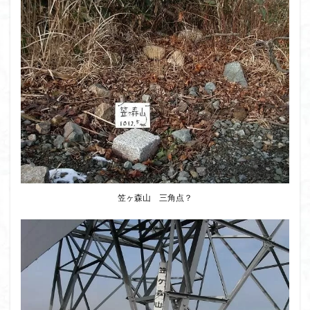
笠ヶ森山 三角点？