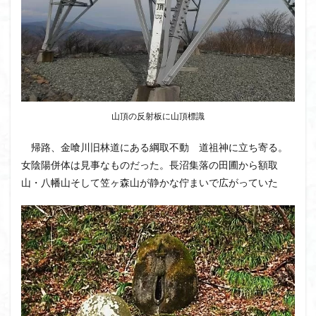
山頂の反射板に山頂標識
帰路、金喰川旧林道にある綱取不動 道祖神に立ち寄る。
女陰陽併体は見事なものだった。長沼集落の田圃から額取
山・八幡山そして笠ヶ森山が静かな佇まいで広がっていた