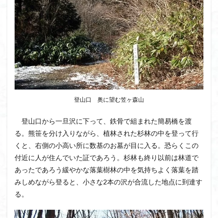
ボタンネコノメソウ
ほら貝
チゴユリ
ヤマエンゴサク
一等三角点
ロッジ山旅企画
ロッジ山旅
ロウバイ
ロープウェイ
ルドラプラヤグ
ルーティーン
リハビリ
ラベンダー畑
ラショウモンカズラ
ヨシバシオガマ
ユキノシタ
ユカデ
ヤマイワカガミ
ポンポン山
ヤシオツツジ
モルゲンロート
登山口 奥に望む笠ヶ森山
ムラサキヤシオ
ムラサキケマン
ムツおばあさん
登山口から一旦沢に下って、鉄骨で組まれた簡易橋を渡
ミヤマキンバイ
ミヤマカタバミ
ミネザクラ
る。熊笹を分け入りながら、植林された杉林の中を登って行
みなかみ町
みどり池
ミツマタ
ミツバツツジ
くと、右側の小高い所に数基のお墓が目に入る。恐らくこの
マユミ
マッターホルン
チャニー
たばこ神社
付近に人が住んでいた証であろう。杉林も終り以前は林道で
あったであろう緩やかな落葉樹林の中を気持ちよく落葉を踏
三国山脈
ウダイカンバの大木
カレンフェルト
みしめながら登ると、小さな2本の沢が合流した地点に到達す
カツラの巨木
カッコウソウ
カタクリ
カール
る。
お花見
お坊山
オノエラン
オオイヌノフグリ
エビネ
エゾシカ
エゾシオガマ
ウメバチソウ