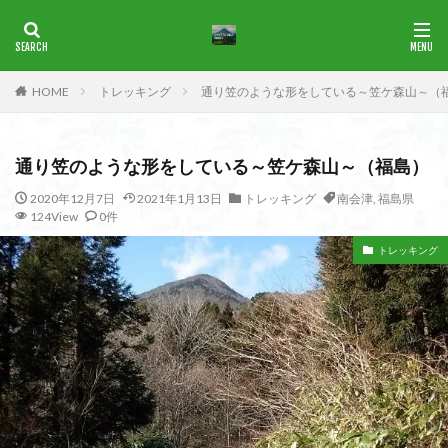
ブナ
一等三角点
花の百名山
HOME
トレッキング
通り笠のような形をしている～笠ケ森山～（
カテゴリー
通り笠のような形をしている～笠ケ森山～（福島）
タグ
2020年12月7日
2021年1月13日
トレッキング
南会津
,
福島県
124View
0件
1965年
横尾山
津軽富士
津軽半島
津軽
津和野
洛北
沢登り
沖縄県
水沢山
トレッキング
歴史
武蔵御嶽神社
武蔵丘陵
武山
樹氷
榊山
流紋岩
楢抜山
森田山
棚山
桧枝岐
桐生市
桐の花
桃畑
桃源郷
根室海峡
栃木県
林道
松崎町
東近江市
東秩父
活火山
浅草
東京都
物見山
白山書房
登山
男山
甲賀
由比