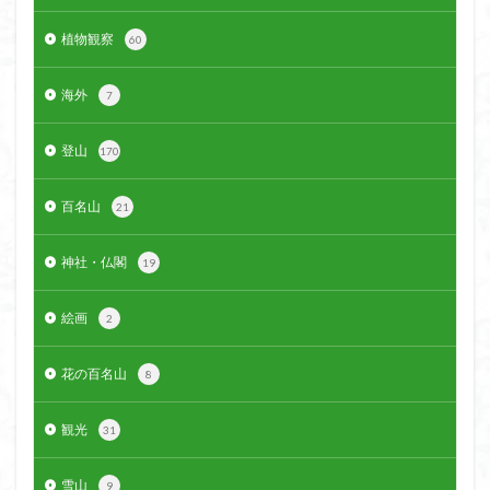
植物観察
60
海外
7
登山
170
百名山
21
神社・仏閣
19
絵画
2
花の百名山
8
観光
31
雪山
9