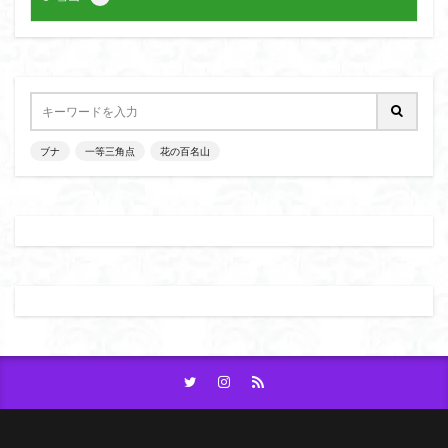
ブナ
一等三角点
花の百名山