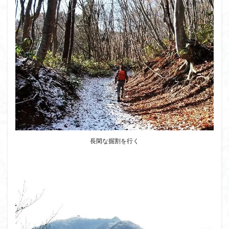
ウスユキソウ
キギノ沢
ウサギギク
インド
イワツメクサ
イワカガミ
イチゲの群衆
イタヤカエデ
イカリソウ
アズマシャクナゲ
アズマイチゲ
アジサイ
アケボノスミレ
アキチョウジ
アカヤシオ
アウリ高原
カワヅザクラ
キタミソウ
タツミソウ
ジジ岩・ババ岩
タチツボスミレ
タケノコ
ダケガンバの倒木
タカネシオガマ
ダイヤモンド富士
ダイコンソウ
そば福
長閑な掘割を行く
シロヤシオ
シロバナイワカガミ
シラネアオイ
ジョシマート
ショウジョウバカマ
シャクナゲ
シモツケソウ
シヴァ神
キノコ狩り
シーク教
サンカヨウ
ザゼンソウ
コンロンソウ
コマクサ
コイワカガミ
コアジサイ
ゲンコツ山
ぐんま百名山
クルマユリ