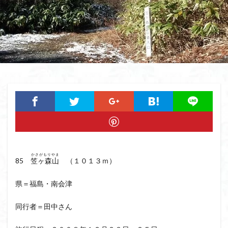
猿橋
猿投山
猪狩神社
猪狩山
猪の鼻ガ岳
狸山
物語山
物見岩
燕岳
浅間山
熊野古道
焚火
滝
滋賀県
源流
源氏物語
湿原
湖東
湖北
湖
港区
渡良瀬遊水地
清水
深田久弥
東峰
机
白髭神社
山小屋
崇台山
島根県
岸壁
岩殿山
岩根山
岩手県
岩宿の里
岐阜県
山火事
山椒
山梨県
山梨百名山
山形県
山口県
平尾山
山北
山の本
少林寺
小鹿野町
小諸
小川町
寺院
かさがもりやま
富津市
富山県
富士山
宝殿ヶ岳
85
笠ヶ森山
（１０１３ｍ）
官ノ倉山
宇津江四十八滝
子宝
干支の山
県＝福島・南会津
平氏ヶ岳
木花開那姫命
新潟県
木暮理太郎翁
月輪寺
月山
最高峰
暗沢山
昭和３７年
同行者＝田中さん
明神峠
旧白神ブナ倶楽部
旧ブナ倶楽部