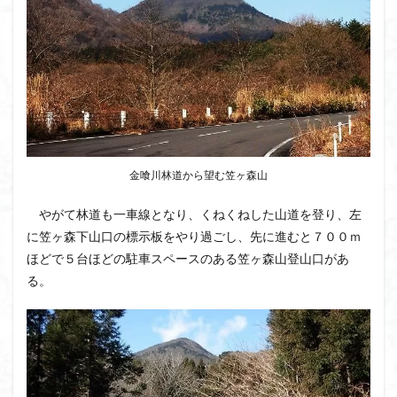
茅塚
花崗岩
花の谷
花の百名山
自己紹介
紅葉
自作画
能登半島
肘折温泉
羽根子山
群馬県
美人林
羊背岩
羅臼
織田信長
緋寒桜
絶滅危惧植物
絶景ポイント
絵画
紅葉狩り
姥捨山
奥能登
3月
ハシリドコロ
ホタルブクロ
ブナ林
ブナ
ヒンドゥーの祠
金喰川林道から望む笠ヶ森山
ヒロハコンロウソウ
ヒマラヤ杉
ヒマラヤ
やがて林道も一車線となり、くねくねした山道を登り、左
ヒトリシズカ
ヒケゲツツジ
パワースポット
に笠ヶ森下山口の標示板をやり過ごし、先に進むと７００ｍ
ハルユキノシタ
パノラマ
ハヌマンラングール
ほどで５台ほどの駐車スペースのある笠ヶ森山登山口があ
る。
ハクサンフクロ
ホテイラン
ハクサンチドリ
ハクサンイチゲ
ハカランダ
ハイグレード
ハイキングコース
ネジバナ
ニッコウキスゲ
なまこ壁
トウゴクミツバツツジ
デリー
ツバメオモト
ツツジ
ツクモグサ
チングルマ