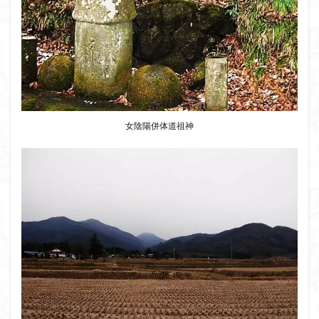
女陰陽併体道祖神