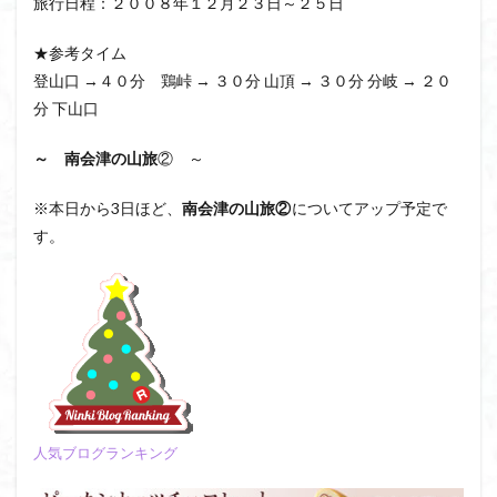
旅行日程：２００８年１２月２３日～２５日
日野町
日蓮宗総本山
日帰り
日和田山
新穂高ロープウェイ
新潟平野西縁
強風
★参考タイム
登山口 →４０分 鶏峠 → ３０分 山頂 → ３０分 分岐 → ２０
斜陽館
接触変成岩
所沢
慶良間諸島
分 下山口
愛知県
愛犬
愛宕神社
愛宕山
恵那市
心太店
徳島県
御手洗神社
御嶽山
後蔵
～ 南会津の山旅
② ～
白樺林
白鳥山
奥飛騨
近江富士
金精山
※本日から3日ほど、
南会津の山旅②
についてアップ予定で
金山城
金尾山
金勝山
金剛證寺
野麦峠
す。
野鳥
郡内
道東
道志山地
道志
遊亀池
逗子
身延山 久遠寺
鍬柄岳
身延山
足和田山
足利
越谷市
越上山
貫ヶ岳
象の背
谷川岳
諏訪湖
西郷
西穂高口
西湖
西御荷鉾山
西峰
錫杖岳
鎖場
西伊豆
飛竜の滝
麻那姫の像
鹿野山
高館山
高木石楠花
高山植物
人気ブログランキング
高山岬
高山不動尊
高原
駒ケ岳
香川県