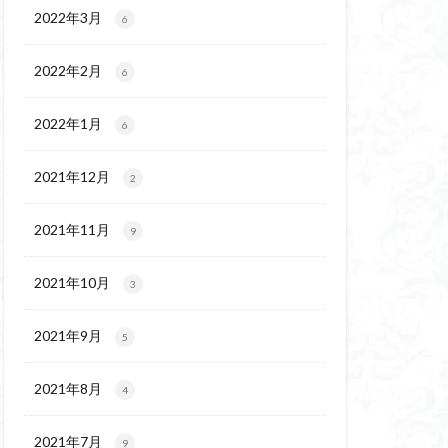
ウ
ギンラン
2022年3月
6
玉百名山
埼玉
2022年2月
吾妻
名峰
6
久
南会津
2022年1月
6
十文字小屋
夕張
奥吉野
奥利根
2021年12月
2
天然記念物
谷嶺
大菩薩嶺
2021年11月
9
沼
十国峠
二本木峠
2021年10月
3
ェイ
2021年9月
5
上信越
三重県
ルプス
三河
2021年8月
4
麓
北伊豆
兵庫県
2021年7月
9