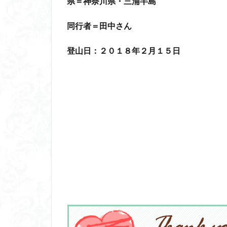
県＝神奈川県・三浦半島
コアジサイ
キランソウ
同行者＝田中さん
城山
四津山
登山日：２０１８年２月１５日
台東区
大パ
南アルプス南端
大仁田山
十
奥久慈
奥三
大峰山脈北部
大菩薩南部
北海道
三毳
事前準備
久
中央アルプス
三角点
三等
今別町
伊吹
北アルプス