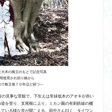
な大木の株立のもとで記念写真
用使用され切り株から
で株立後７０年ほど経つ～
有の見事な景観で、下生えは常緑低木のアオキが赤い
の道を登り、支尾根に上り、ミカン園の有刺鉄線の棚
している様な音が聞こえる。田中さん曰く、タイワン