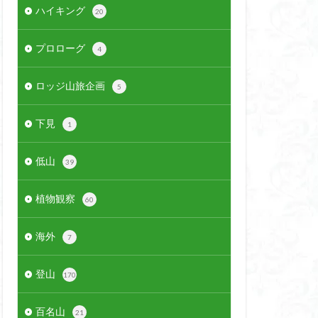
ハイキング
20
プロローグ
4
ロッジ山旅企画
5
下見
1
低山
39
植物観察
60
海外
7
登山
170
百名山
21