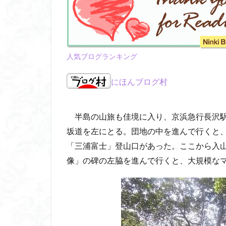
八風山
八海
兜山
兎藪
黒ブナ
人気ブログランキング
にほんブログ村
半島の山旅も佳境に入り、京浜急行長沢駅
坂道を左にとる。団地の中を進んで行くと
「三浦富士」登山口があった。ここから入
像」の碑の左脇を進んで行くと、大規模な