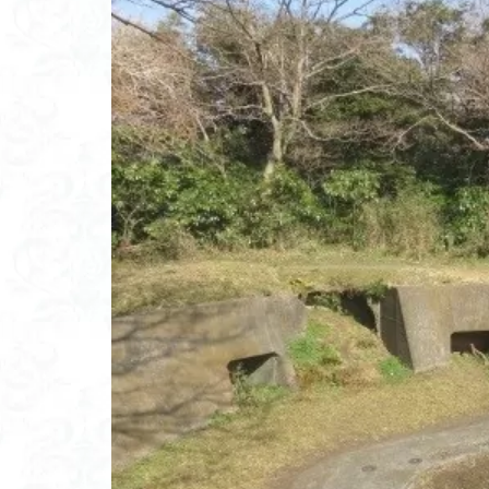
高山岬
高山
鐘撞堂山
韮
阿武隈山地
百名山
神山
秩父吉田
秩
破風山
砲台
相定ヶ峰
益
藪漕ぎ
薬師
茨城の自然百選
能登半島
肘
絶滅危惧植物
ホタルブクロ
ヒトリシズカ
ハクサンフクロ
ハイキングコース