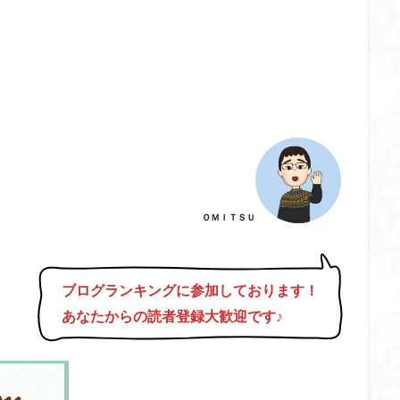
ゲンコツ山
ぐんま百名山
クルマユリ
クアリ峠
ギンリョウソ
三国山
三峰神社
奥穂高岳
吉見町
堂山
埼玉県
埼
四尾連湖
四ノ井神社
噴気
和製マチュビチュ
周助山
ノラマ
古峰が原
古墳
単独
南部町
南木曽岳
南佐
南アルプス
半月山
千葉県
千畳敷カール
千体荒神
二坊
天照皇大神宮
奥秩父
奥武蔵
奥日光
奥多摩
河
奈良県
夫神岳
太郎坊山
太田部
太田
天狗山
天栄村
大高取山
大雪山旭岳ロープーウェイ
大野原神社
大
ＯＭＩＴＳＵ
大草鞋
大楠山
大桁山
大札山
大指山
大平山
大峰
山山麓
中信州
人名山
京都府
五百羅漢
二等三角点
慈山地
丹沢
丸山
中津川市
中山
中央アルプスロープウ
ブログランキングに参加しております！
両神神社奥社
伊勢
世界遺産
下北半島
上越
上州
あなたからの読者登録大歓迎です♪
三角点
三湖
三浦富士
三浦半島最高峰
三浦半島
三浦ア
山地
北杜市郊外
八溝川湧水群
北日高
北区
北八ヶ岳山
前日光
前山
利根
初心者向け
初心者
冬桜
冠ヶ岳