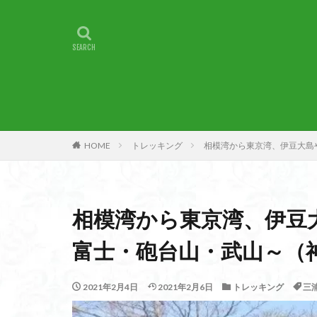
甲賀
由比
燕岳
浅間山
湖北
湖
崇台山
島根
山梨県
山梨
小諸
小川町
子宝
干支の
HOME
トレッキング
相模湾から東京湾、伊豆大島
最高峰
暗沢
日蓮宗総本山
接触変成岩
相模湾から東京湾、伊豆
徳島県
御手
金山城
金尾
富士・砲台山・武山～（
遊亀池
逗子
貫ヶ岳
象の
2021年2月4日
2021年2月6日
トレッキング
三
錫杖岳
鎖場