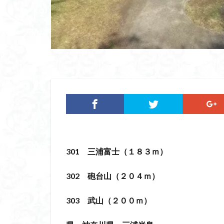
ツバメオモト
ヤマエンゴサク
ルドラプラヤグ
ユキノシタ
ムラサキヤシオ
みなかみ町
たばこ神社
カタクリ
カ
エゾシオガマ
イワカガミ
301 三浦富士（１８３ｍ）
アジサイ
ア
キタミソウ
302 砲台山（２０４ｍ）
タカネシオガマ
303 武山（２００ｍ）
シラネアオイ
キノコ狩り