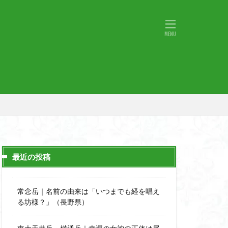
物語山
物見岩
原
湖東
神社
山小屋
山火事
山椒
小鹿野町
宇津江四十八滝
月山
日野町
斜陽館
那市
心太店
士
金精山
最近の投稿
道志山地
道志
市
越上山
常念岳｜名前の由来は「いつまでも経を唱え
西峰
る坊様？」（長野県）
石楠花
高山植物