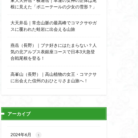
東大天井岳・横通岳｜幸運の女神の正体は尾
能
顔振峠
根に見えた「ポニーテールの少女の雪形？」
陣馬形山
西丹沢
大天井岳｜常念山脈の最高峰でコマクサやガ
スに覆われた蛙岩に出会える山旅
秩父神社
神代けやき
燕岳（長野）｜ブナ好きにはたまらない？人
比企丘陵自然公園
気の北アルプス表銀座コースで日本3大急登
自然園
合戦尾根を登る！
山
茨城県
高峯山（長野）｜高山植物の女王・コマクサ
自作画
に出会えた信州のおひとりさま山旅へ！
信長
緋寒桜
ハシリドコロ
杉
ヒマラヤ
ヌマンラングール
アーカイブ
ハイグレード
デリー
2024年6月
1