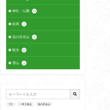
神社・仏閣
19
絵画
2
花の百名山
8
観光
31
雪山
9
ブナ
一等三角点
花の百名山