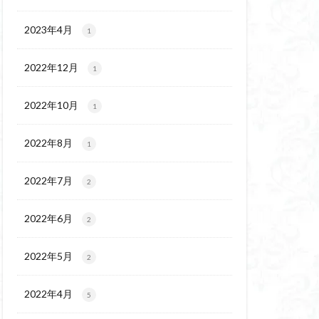
チゴユリ
ウェイ
2023年4月
1
ヨシバシオガマ
2022年12月
1
ート
ミ
ミネザクラ
2022年10月
1
チャニー
カッコウソウ
2022年8月
1
ネ
エゾシカ
イワツメクサ
2022年7月
2
ズマイチゲ
2022年6月
クラ
2
ンバの倒木
2022年5月
2
バナイワカガミ
シヴァ神
2022年4月
5
コイワカガミ