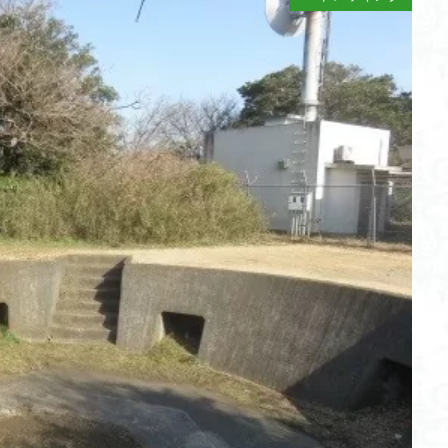
不動尊
高原
駒ケ岳
香川県
飯道神社
飯豊連峰
飯
崎
静岡県
青渭神社
青森県
青森ヒバ
雪崩
雪山
関東平野
長野県
長者峰
長瀞かたくりの郷
長瀞
西多摩
笠置山
笠森寺
笠森
竹寺
稲含神社
秩父連山
父
秋田県
福島県
福井県
神津牧場
神奈川県
箱根
山
石川県
石尊山
石割山
知床半島
真鶴半島
県立
山寺
皆野
百里新道
百蔵山
筑波山
節分草
西上州
岳
蕎麦
蓼科高原
蒲生岳山麓
葉山
荒幡富士
荒倉
茅塚
花崗岩
花の谷
花の百名山
自己紹介
紅葉
折温泉
羽根子山
群馬県
美人林
羊背岩
羅臼
織田
絶景ポイント
絵画
紅葉狩り
姥捨山
奥能登
3月
ブナ林
ブナ
ヒンドゥーの祠
ヒロハコンロウソウ
ヒマラヤ
ヒケゲツツジ
パワースポット
ハルユキノシタ
パノラマ
ハ
ホテイラン
ハクサンチドリ
ハクサンイチゲ
ハカランダ
ネジバナ
ニッコウキスゲ
なまこ壁
トウゴクミツバツツジ