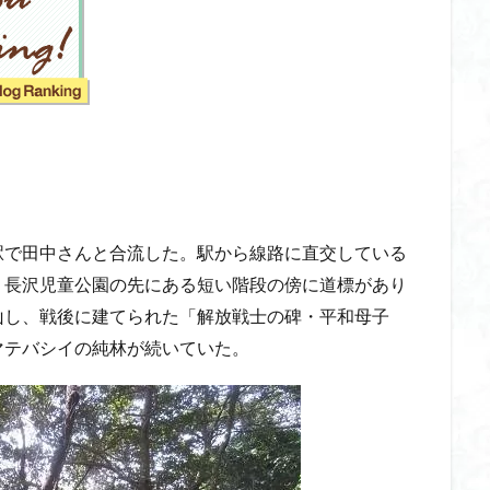
山
伊豆
八国山
八十八か所巡り
八ヶ岳
兜造りの江戸時
偉人
信濃川上
佐野峠
佐野
佐竹寺
低山
伊香
検索
で田中さんと合流した。駅から線路に直交している
、長沢児童公園の先にある短い階段の傍に道標があり
山し、戦後に建てられた「解放戦士の碑・平和母子
マテバシイの純林が続いていた。