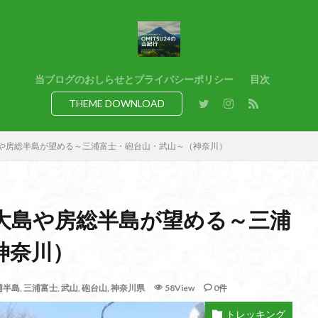
猿橋
猿投山
猪狩神社
猪狩山
猪の鼻ガ岳
狸山
熊野古道
焚火
滝
滋賀県
源流
源氏物語
湿
港区
渡良瀬遊水地
清水
深田久弥
東峰
机
白髭
県
岸壁
岩殿山
岩根山
岩手県
岩宿の里
岐阜県
当ブログのおしらせとプライバシーポリシー
目次
百名山
山形県
山口県
平尾山
山北
山の本
少林寺
THEME DOWNLOAD
寺院
富津市
富山県
富士山
宝殿ヶ岳
官ノ倉山
山
平氏ヶ岳
木花開那姫命
新潟県
木暮理太郎翁
月輪寺
や房総半島が望める～三浦富士・砲台山・武山～（神奈川）
山
昭和３７年
明神峠
旧白神ブナ倶楽部
旧ブナ倶楽部
日帰り
日和田山
新穂高ロープウェイ
新潟平野西縁
強風
所沢
慶良間諸島
愛知県
愛犬
愛宕神社
愛宕山
恵
大島や房総半島が望める～三浦
洗神社
御嶽山
後蔵
白樺林
白鳥山
奥飛騨
近江富
山
金勝山
金剛證寺
野麦峠
野鳥
郡内
道東
神奈川）
身延山 久遠寺
鍬柄岳
身延山
足和田山
足利
越谷
背
谷川岳
諏訪湖
西郷
西穂高口
西湖
西御荷鉾山
浦半島
,
三浦富士
,
武山
,
砲台山
,
神奈川県
58View
0件
西伊豆
飛竜の滝
麻那姫の像
鹿野山
高館山
高木
トレッキング