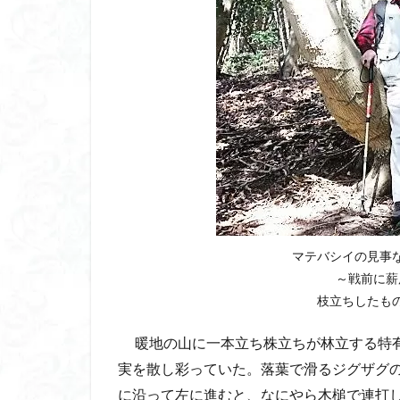
マテバシイの見事
～戦前に薪
枝立ちしたもの
暖地の山に一本立ち株立ちが林立する特
実を散し彩っていた。落葉で滑るジグザグ
に沿って左に進むと、なにやら木槌で連打