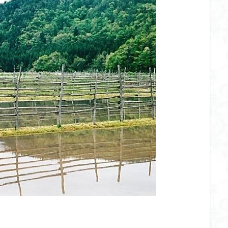
山
伊豆
八国山
八十八か所巡り
八ヶ岳
兜造りの江戸時
偉人
信濃川上
佐野峠
佐野
佐竹寺
低山
伊香
検索