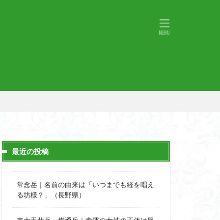
物語山
物見岩
原
湖東
神社
山小屋
山火事
山椒
小鹿野町
宇津江四十八滝
月山
日野町
斜陽館
那市
心太店
士
金精山
最近の投稿
道志山地
道志
市
越上山
常念岳｜名前の由来は「いつまでも経を唱え
西峰
る坊様？」（長野県）
石楠花
高山植物