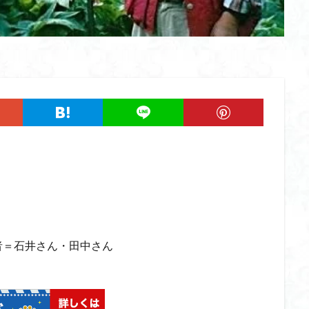
ツツジ
ツクモグサ
チングルマ
ボタンネコノメソウ
ほら貝
一等三角点
ロッジ山旅企画
ロッジ山旅
ロウバイ
ロープ
ルーティーン
リハビリ
ラベンダー畑
ラショウモンカズラ
ユカデ
ヤマイワカガミ
ポンポン山
ヤシオツツジ
モルゲンロ
ムラサキケマン
ムツおばあさん
ミヤマキンバイ
ミヤマカタバ
みどり池
ミツマタ
ミツバツツジ
マユミ
マッターホルン
三国山脈
ウダイカンバの大木
カレンフェルト
カツラの巨木
ール
お花見
お坊山
オノエラン
オオイヌノフグリ
エビ
ウメバチソウ
ウスユキソウ
キギノ沢
ウサギギク
インド
イチゲの群衆
イタヤカエデ
イカリソウ
アズマシャクナゲ
ア
ケボノスミレ
アキチョウジ
アカヤシオ
アウリ高原
カワヅザ
タツミソウ
ジジ岩・ババ岩
タチツボスミレ
タケノコ
ダケガ
＝石井さん・田中さん
ダイヤモンド富士
ダイコンソウ
そば福
シロヤシオ
シロ
ジョシマート
ショウジョウバカマ
シャクナゲ
シモツケソウ
シーク教
サンカヨウ
ザゼンソウ
コンロンソウ
コマクサ