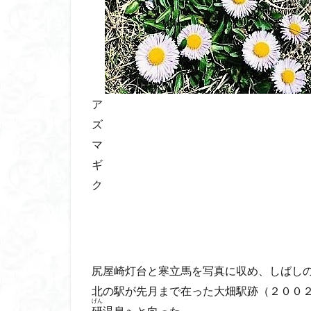
ア
ズ
マ
ギ
ク
尻屋崎灯台と寒立馬を写真に収め、しばし
北の駅が先月まで在った大畑駅跡（２００
げん
研
温泉へと向った。