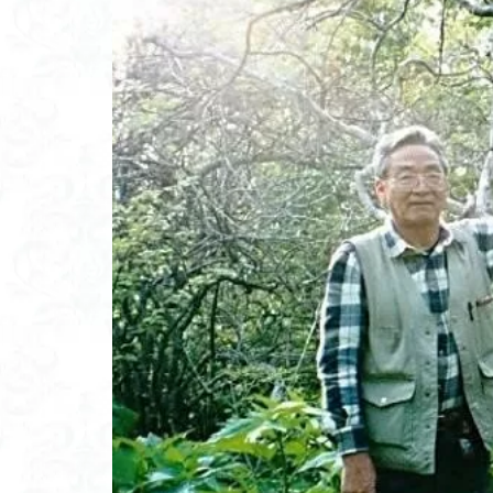
高山岬
高山
鐘撞堂山
韮
阿武隈山地
百名山
神山
秩父吉田
秩
破風山
砲台
相定ヶ峰
益
藪漕ぎ
薬師
茨城の自然百選
能登半島
肘
絶滅危惧植物
ホタルブクロ
ヒトリシズカ
ハクサンフクロ
ハイキングコース