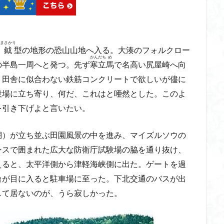
ゲンコツ山
ぐんま百名山
クルマユリ
クアリ峠
ギンリョウソ
三国山
三峰神社
奥穂高岳
吉見町
堂山
埼玉県
埼
四尾連湖
四ノ井神社
噴気
和製マチュビチュ
周助山
まさかり
う
鉞
型の地形の恐山山地へ入る。大湊のフォルクロー
ノラマ
古峰が原
古墳
単独
南部町
南木曽岳
南佐
かん
だち
め
の半島一周へと発つ。先ず
寒
立
馬
で名高い尻屋崎へ向
南アルプス
半月山
千葉県
千畳敷カール
千体荒神
、田舎に似合わない鉄筋コンクリートで欲しいが儘に
二坊
天照皇大神宮
奥秩父
奥武蔵
奥日光
奥多摩
役場に立ち寄り、何だ、これはと唖然とした。このよ
河
奈良県
夫神岳
太郎坊山
太田部
太田
天狗山
を引き下げよと言いたい。
天栄村
大高取山
大雪山旭岳ロープーウェイ
大野原神社
大
大草鞋
大楠山
大桁山
大札山
大指山
大平山
大峰
棚）が立ち並ぶ田園風景の中を進み、マイズルソウの
山山麓
中信州
人名山
京都府
五百羅漢
二等三角点
ンスで囲まれた広大な防衛庁試験場の脇を通り抜け、
慈山地
丹沢
丸山
中津川市
中山
中央アルプスロープウ
えると、太平洋側から津軽海峡側に出た。ゲートを過
両神神社奥社
伊勢
世界遺産
下北半島
上越
上州
台が目に入ると駐車場に至った。下北交通のバスが出
三角点
三湖
三浦富士
三浦半島最高峰
三浦半島
三浦ア
して居ないのが、うら寂しかった。
山地
北杜市郊外
八溝川湧水群
北日高
北区
北八ヶ岳山
前日光
前山
利根
初心者向け
初心者
冬桜
冠ヶ岳