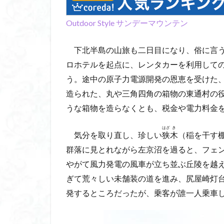
コアジサイ
キランソウ
Outdoor Style サンデーマウンテン
城山
四津山
下北半島の山旅も二日目になり、俗に言
台東区
大パ
ロホテルを起点に、レンタカーを利用して
南アルプス南端
う。途中の原子力電源開発の恩恵を受けた
大仁田山
十
造られた、丸や三角四角の箱物の東通村の
奥久慈
奥三
うな箱物を造らなくとも、税金や電力料金
大峰山脈北部
大菩薩南部
はざ
き
気分を取り直し、珍しい
狭
木
（稲を干す
北海道
三毳
群落に見とれながら左京沼を過ると、フェ
事前準備
久
やがて風力発電の風車が立ち並ぶ丘陵を越
中央アルプス
ぎて荒々しい未舗装の道を進み、尻屋崎灯
三角点
三等
発するところだったが、乗客が誰一人乗車
今別町
伊吹
北アルプス