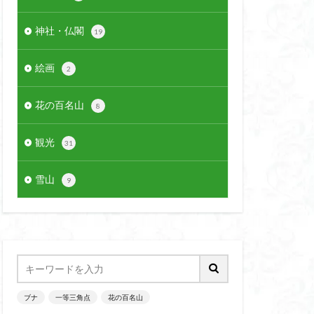
神社・仏閣
19
絵画
2
花の百名山
8
観光
31
雪山
9
ブナ
一等三角点
花の百名山