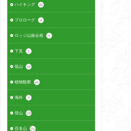
ハイキング
20
プロローグ
4
ロッジ山旅企画
5
下見
1
低山
39
植物観察
60
海外
7
登山
170
百名山
21