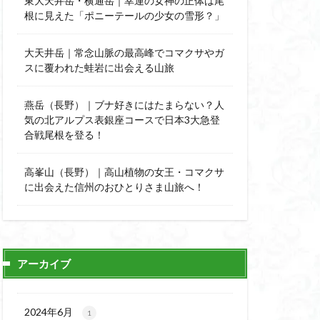
東大天井岳・横通岳｜幸運の女神の正体は尾
能
顔振峠
根に見えた「ポニーテールの少女の雪形？」
陣馬形山
西丹沢
大天井岳｜常念山脈の最高峰でコマクサやガ
スに覆われた蛙岩に出会える山旅
秩父神社
神代けやき
燕岳（長野）｜ブナ好きにはたまらない？人
比企丘陵自然公園
気の北アルプス表銀座コースで日本3大急登
自然園
合戦尾根を登る！
山
茨城県
高峯山（長野）｜高山植物の女王・コマクサ
自作画
に出会えた信州のおひとりさま山旅へ！
信長
緋寒桜
ハシリドコロ
杉
ヒマラヤ
ヌマンラングール
アーカイブ
ハイグレード
デリー
2024年6月
1