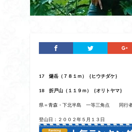
ツバメオモト
ヤマエンゴサク
ルドラプラヤグ
ユキノシタ
ムラサキヤシオ
みなかみ町
たばこ神社
カタクリ
カ
エゾシオガマ
17
燧岳
（７８１ｍ）｛ヒウチダケ｝
イワカガミ
18
折戸山
（１１９ｍ）｛オリトヤマ｝
アジサイ
ア
キタミソウ
県＝青森・下北半島 一等三角点 同行者
タカネシオガマ
シラネアオイ
登山日：２００２年５月１３日
キノコ狩り