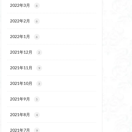
ウ
ギンラン
2022年3月
6
玉百名山
埼玉
2022年2月
吾妻
名峰
6
久
南会津
2022年1月
6
十文字小屋
夕張
奥吉野
奥利根
2021年12月
2
天然記念物
谷嶺
大菩薩嶺
2021年11月
9
沼
十国峠
二本木峠
2021年10月
3
ェイ
2021年9月
5
上信越
三重県
ルプス
三河
2021年8月
4
麓
北伊豆
兵庫県
2021年7月
9