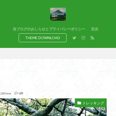
猿橋
猿投山
猪狩神社
猪狩山
猪の鼻ガ岳
狸山
熊野古道
焚火
滝
滋賀県
源流
源氏物語
湿
港区
渡良瀬遊水地
清水
深田久弥
東峰
机
白髭
県
岸壁
岩殿山
岩根山
岩手県
岩宿の里
岐阜県
当ブログのおしらせとプライバシーポリシー
目次
百名山
山形県
山口県
平尾山
山北
山の本
少林寺
THEME DOWNLOAD
寺院
富津市
富山県
富士山
宝殿ヶ岳
官ノ倉山
山
平氏ヶ岳
木花開那姫命
新潟県
木暮理太郎翁
月輪寺
山
昭和３７年
明神峠
旧白神ブナ倶楽部
旧ブナ倶楽部
日帰り
日和田山
新穂高ロープウェイ
新潟平野西縁
強風
所沢
慶良間諸島
愛知県
愛犬
愛宕神社
愛宕山
恵
洗神社
御嶽山
後蔵
白樺林
白鳥山
奥飛騨
近江富
山
金勝山
金剛證寺
野麦峠
野鳥
郡内
道東
128View
0件
身延山 久遠寺
鍬柄岳
身延山
足和田山
足利
越谷
背
谷川岳
諏訪湖
西郷
西穂高口
西湖
西御荷鉾山
トレッキング
西伊豆
飛竜の滝
麻那姫の像
鹿野山
高館山
高木