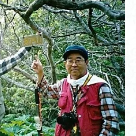
不動尊
高原
駒ケ岳
香川県
飯道神社
飯豊連峰
飯
崎
静岡県
青渭神社
青森県
青森ヒバ
雪崩
雪山
関東平野
長野県
長者峰
長瀞かたくりの郷
長瀞
西多摩
笠置山
笠森寺
笠森
竹寺
稲含神社
秩父連山
父
秋田県
福島県
福井県
神津牧場
神奈川県
箱根
山
石川県
石尊山
石割山
知床半島
真鶴半島
県立
山寺
皆野
百里新道
百蔵山
筑波山
節分草
西上州
岳
蕎麦
蓼科高原
蒲生岳山麓
葉山
荒幡富士
荒倉
茅塚
花崗岩
花の谷
花の百名山
自己紹介
紅葉
折温泉
羽根子山
群馬県
美人林
羊背岩
羅臼
織田
絶景ポイント
絵画
紅葉狩り
姥捨山
奥能登
3月
ブナ林
ブナ
ヒンドゥーの祠
ヒロハコンロウソウ
ヒマラヤ
ヒケゲツツジ
パワースポット
ハルユキノシタ
パノラマ
ハ
ホテイラン
ハクサンチドリ
ハクサンイチゲ
ハカランダ
ネジバナ
ニッコウキスゲ
なまこ壁
トウゴクミツバツツジ