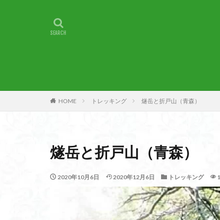
甲賀
由比
燕岳
浅間山
湖北
湖
崇台山
島根
山梨県
山梨
小諸
小川町
子宝
干支の
HOME
トレッキング
燧岳と折戸山（青森）
最高峰
暗沢
日蓮宗総本山
接触変成岩
燧岳と折戸山（青森）
徳島県
御手
金山城
金尾
2020年10月6日
2020年12月6日
トレッキング
遊亀池
逗子
貫ヶ岳
象の
錫杖岳
鎖場