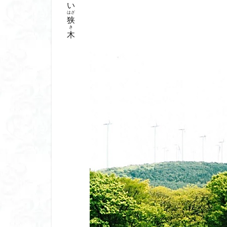
い
はざ
狭
き
木