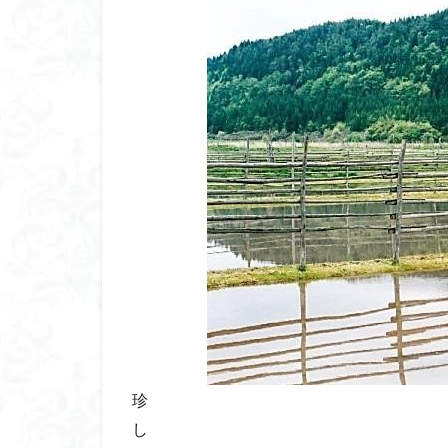
八風山
八海
兜山
兎藪
黒ブナ
珍
し