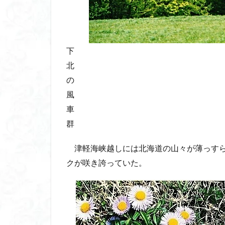
下
北
の
風
車
群
津軽海峡越しには北海道の山々が薄っすら
クが咲き誇っていた。