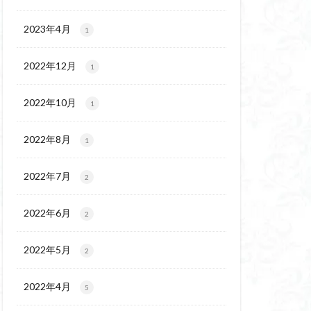
チゴユリ
ウェイ
2023年4月
1
ヨシバシオガマ
2022年12月
1
ート
ミ
ミネザクラ
2022年10月
1
チャニー
カッコウソウ
2022年8月
1
ネ
エゾシカ
イワツメクサ
2022年7月
2
ズマイチゲ
2022年6月
クラ
2
ンバの倒木
2022年5月
2
バナイワカガミ
シヴァ神
2022年4月
5
コイワカガミ