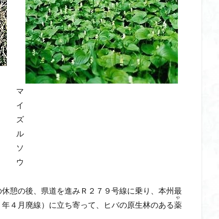
マ
イ
ズ
ル
ソ
ウ
の休憩の後、県道を進みＲ２７９号線に乗り、本州最
や
２年４月廃線）に立ち寄って、ヒバの原生林のある
薬