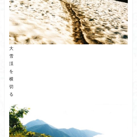
大
雪
渓
を
横
切
る