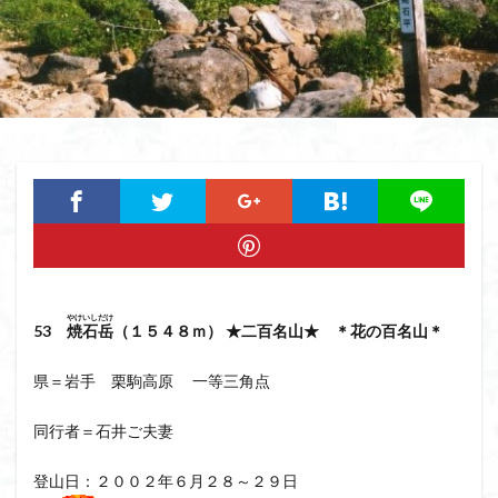
猿橋
猿投山
猪狩神社
猪狩山
猪の鼻ガ岳
狸山
物語山
物見岩
燕岳
浅間山
熊野古道
焚火
滝
滋賀県
源流
源氏物語
湿原
湖東
湖北
湖
港区
渡良瀬遊水地
清水
深田久弥
東峰
机
白髭神社
山小屋
崇台山
島根県
岸壁
岩殿山
岩根山
岩手県
岩宿の里
岐阜県
山火事
山椒
山梨県
山梨百名山
山形県
山口県
平尾山
山北
山の本
少林寺
小鹿野町
小諸
小川町
寺院
やけいし
だけ
53
焼石
岳
（１５４８ｍ） ★二百名山★ ＊花の百名山＊
富津市
富山県
富士山
宝殿ヶ岳
官ノ倉山
宇津江四十八滝
子宝
干支の山
県＝岩手 栗駒高原 一等三角点
平氏ヶ岳
木花開那姫命
新潟県
木暮理太郎翁
同行者＝石井ご夫妻
月輪寺
月山
最高峰
暗沢山
昭和３７年
明神峠
旧白神ブナ倶楽部
旧ブナ倶楽部
登山日：２００２年６月２８～２９日