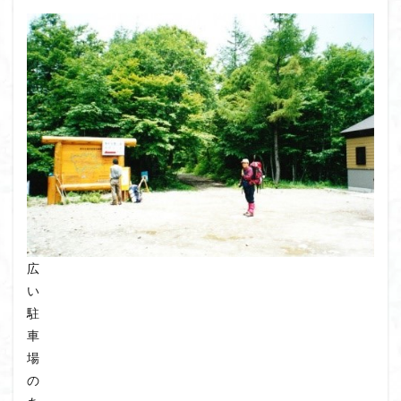
飯道神社
飯豊連峰
飯能
顔振峠
鐘撞堂山
韮崎
静岡県
青渭神社
青森県
青森ヒバ
雪崩
雪山
陣馬形山
阿武隈山地
関東平野
長野県
長者峰
長瀞かたくりの郷
長瀞
西多摩
西丹沢
百名山
神山
笠置山
笠森寺
笠森
竹寺
稲含神社
秩父連山
秩父神社
秩父吉田
秩父
秋田県
福島県
福井県
神津牧場
神奈川県
箱根
神代けやき
破風山
砲台山
石川県
石尊山
石割山
広
知床半島
真鶴半島
県立比企丘陵自然公園
い
相定ヶ峰
益山寺
皆野
百里新道
百蔵山
駐
車
筑波山
節分草
西上州
自然園
藪漕ぎ
場
薬師岳
蕎麦
蓼科高原
蒲生岳山麓
葉山
の
荒幡富士
荒倉山
茨城県
茨城の自然百選