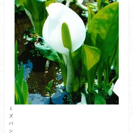
ミ
ズ
バ
シ