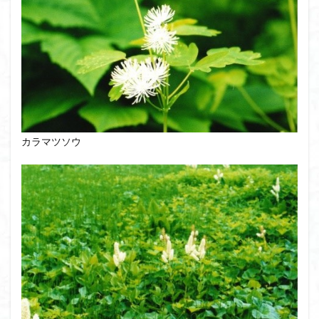
八十八か所巡り
八ヶ岳
兜造りの江戸時代後期の民家
兜山
兎藪
偉人
信濃川上
佐野峠
佐野
佐竹寺
低山
伊香保温泉
伊豆大島
黒ブナ
検索
カラマツソウ