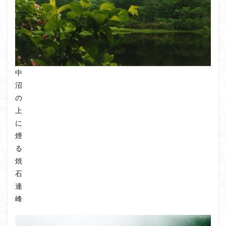
ボタンネコノメソウ
ほら貝
チゴユリ
ヤマエンゴサク
一等三角点
ロッジ山旅企画
ロッジ山旅
ロウバイ
ロープウェイ
ルドラプラヤグ
ルーティーン
リハビリ
ラベンダー畑
ラショウモンカズラ
ヨシバシオガマ
中
沼
ユキノシタ
ユカデ
ヤマイワカガミ
の
ポンポン山
ヤシオツツジ
モルゲンロート
上
ムラサキヤシオ
ムラサキケマン
ムツおばあさん
に
ミヤマキンバイ
ミヤマカタバミ
ミネザクラ
煙
みなかみ町
みどり池
ミツマタ
ミツバツツジ
る
焼
マユミ
マッターホルン
チャニー
たばこ神社
石
三国山脈
ウダイカンバの大木
カレンフェルト
連
カツラの巨木
カッコウソウ
カタクリ
カール
峰
お花見
お坊山
オノエラン
オオイヌノフグリ
エビネ
エゾシカ
エゾシオガマ
ウメバチソウ