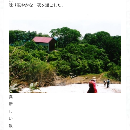
ふけ
耽
り賑やかな一夜を過ごした。
真
新
し
い
銀