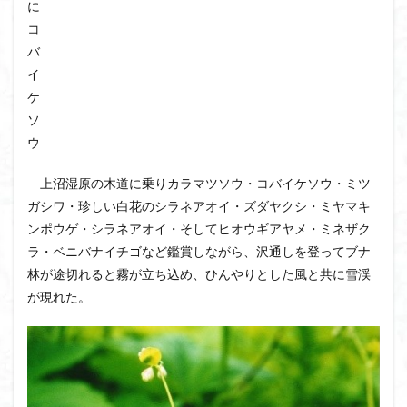
に
大菩薩嶺
大菩薩南部
大草鞋
大楠山
コ
大桁山
大札山
大指山
大平山
大峰沼
バ
イ
十国峠
北海道
三毳山山麓
中信州
ケ
人名山
京都府
五百羅漢
二等三角点
ソ
二本木峠
事前準備
久慈山地
丹沢
丸山
ウ
中津川市
中山
中央アルプスロープウェイ
上沼湿原の木道に乗りカラマツソウ・コバイケソウ・ミツ
中央アルプス
両神神社奥社
伊勢
世界遺産
ガシワ・珍しい白花のシラネアオイ・ズダヤクシ・ミヤマキ
下北半島
上越
上州
上信越
三重県
ンポウゲ・シラネアオイ・そしてヒオウギアヤメ・ミネザク
三角点
三等三角点
三湖
三浦富士
ラ・ベニバナイチゴなど鑑賞しながら、沢通しを登ってブナ
三浦半島最高峰
三浦半島
三浦アルプス
三河
林が途切れると霧が立ち込め、ひんやりとした風と共に雪渓
今別町
伊吹山地
北杜市郊外
八溝川湧水群
が現れた。
北日高
北区
北八ヶ岳山麓
北伊豆
北アルプス
前日光
前山
利根
初心者向け
初心者
冬桜
冠ヶ岳
兵庫県
八風山
八海山
伊豆
八国山