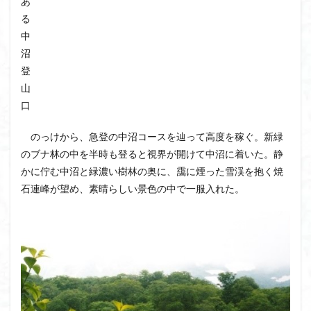
あ
茅塚
花崗岩
花の谷
花の百名山
る
自己紹介
紅葉
自作画
能登半島
中
沼
肘折温泉
羽根子山
群馬県
美人林
登
羊背岩
羅臼
織田信長
緋寒桜
山
絶滅危惧植物
絶景ポイント
絵画
紅葉狩り
口
姥捨山
奥能登
3月
ハシリドコロ
のっけから、急登の中沼コースを辿って高度を稼ぐ。新緑
ホタルブクロ
ブナ林
ブナ
ヒンドゥーの祠
のブナ林の中を半時も登ると視界が開けて中沼に着いた。静
ヒロハコンロウソウ
ヒマラヤ杉
ヒマラヤ
かに佇む中沼と緑濃い樹林の奥に、靄に煙った雪渓を抱く焼
ヒトリシズカ
ヒケゲツツジ
パワースポット
石連峰が望め、素晴らしい景色の中で一服入れた。
ハルユキノシタ
パノラマ
ハヌマンラングール
ハクサンフクロ
ホテイラン
ハクサンチドリ
ハクサンイチゲ
ハカランダ
ハイグレード
ハイキングコース
ネジバナ
ニッコウキスゲ
なまこ壁
トウゴクミツバツツジ
デリー
ツバメオモト
ツツジ
ツクモグサ
チングルマ