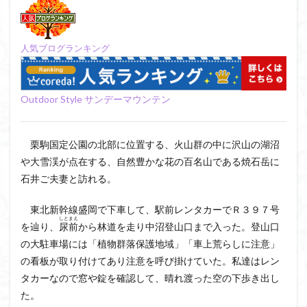
日野町
日蓮宗総本山
日帰り
日和田山
新穂高ロープウェイ
新潟平野西縁
強風
人気ブログランキング
斜陽館
接触変成岩
所沢
慶良間諸島
愛知県
愛犬
愛宕神社
愛宕山
恵那市
心太店
徳島県
御手洗神社
御嶽山
後蔵
Outdoor Style サンデーマウンテン
白樺林
白鳥山
奥飛騨
近江富士
金精山
金山城
金尾山
金勝山
金剛證寺
野麦峠
栗駒国定公園の北部に位置する、火山群の中に沢山の湖沼
野鳥
郡内
道東
道志山地
道志
や大雪渓が点在する、自然豊かな花の百名山である焼石岳に
遊亀池
逗子
身延山 久遠寺
鍬柄岳
石井ご夫妻と訪れる。
身延山
足和田山
足利
越谷市
越上山
東北新幹線盛岡で下車して、駅前レンタカーでＲ３９７号
貫ヶ岳
象の背
谷川岳
諏訪湖
西郷
しとまえ
を辿り、
尿前
から林道を走り中沼登山口まで入った。登山口
西穂高口
西湖
西御荷鉾山
西峰
錫杖岳
の大駐車場には「植物群落保護地域」「車上荒らしに注意」
鎖場
西伊豆
飛竜の滝
麻那姫の像
の看板が取り付けてあり注意を呼び掛けていた。私達はレン
鹿野山
高館山
高木石楠花
高山植物
タカーなので窓や錠を確認して、晴れ渡った空の下歩き出し
た。
高山岬
高山不動尊
高原
駒ケ岳
香川県