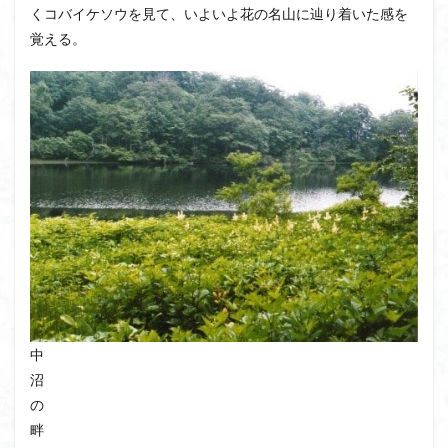
くコバイケソウを見て、いよいよ花の名山に辿り着いた感を
クアリ峠
ギンリョウソウ
ギンラン
覚える。
キランソウ
三国山
三峰神社
奥穂高岳
吉見町
堂山
埼玉県
埼玉百名山
埼玉
城山
四津山
四尾連湖
四ノ井神社
噴気
和製マチュビチュ
周助山
吾妻
名峰
台東区
大パノラマ
古峰が原
古墳
単独
南部町
南木曽岳
南佐久
南会津
南アルプス南端
南アルプス
半月山
千葉県
千畳敷カール
千体荒神
十文字小屋
夕張
大仁田山
十二坊
天照皇大神宮
奥秩父
奥武蔵
奥日光
奥多摩
奥吉野
奥利根
奥久慈
奥三河
奈良県
夫神岳
太郎坊山
中
沼
太田部
太田
天狗山
天然記念物
の
大峰山脈北部
天栄村
大高取山
畔
大雪山旭岳ロープーウェイ
大野原神社
大谷嶺