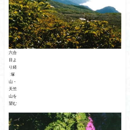
六合
目よ
り経
塚
山・
天竺
山を
望む