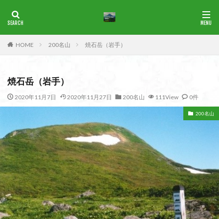
ブナ
一等三角点
花の百名山
HOME
200名山
焼石岳（岩手）
カテゴリー
焼石岳（岩手）
タグ
2020年11月7日
2020年11月27日
200名山
111View
0件
1965年
横尾山
津軽富士
津軽半島
津軽
200名山
津和野
洛北
沢登り
沖縄県
水沢山
歴史
武蔵御嶽神社
武蔵丘陵
武山
樹氷
榊山
流紋岩
楢抜山
森田山
棚山
桧枝岐
桐生市
桐の花
桃畑
桃源郷
根室海峡
栃木県
林道
松崎町
東近江市
東秩父
活火山
浅草
東京都
物見山
白山書房
登山
男山
甲賀
由比