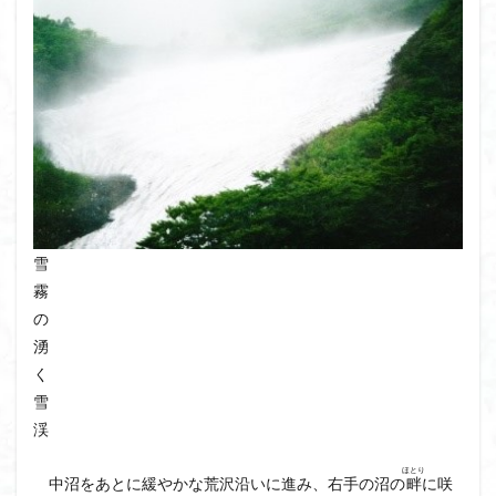
ウスユキソウ
キギノ沢
ウサギギク
インド
イワツメクサ
イワカガミ
イチゲの群衆
イタヤカエデ
イカリソウ
アズマシャクナゲ
アズマイチゲ
アジサイ
アケボノスミレ
アキチョウジ
アカヤシオ
アウリ高原
カワヅザクラ
キタミソウ
タツミソウ
ジジ岩・ババ岩
タチツボスミレ
タケノコ
ダケガンバの倒木
タカネシオガマ
雪
ダイヤモンド富士
ダイコンソウ
そば福
霧
の
シロヤシオ
シロバナイワカガミ
シラネアオイ
湧
ジョシマート
ショウジョウバカマ
シャクナゲ
く
シモツケソウ
シヴァ神
キノコ狩り
シーク教
雪
サンカヨウ
ザゼンソウ
コンロンソウ
渓
コマクサ
コイワカガミ
コアジサイ
ほとり
中沼をあとに緩やかな荒沢沿いに進み、右手の沼の
畔
に咲
ゲンコツ山
ぐんま百名山
クルマユリ