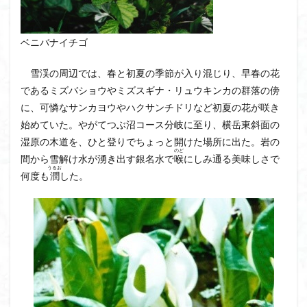
ベニバナイチゴ
雪渓の周辺では、春と初夏の季節が入り混じり、早春の花
であるミズバショウやミズスギナ・リュウキンカの群落の傍
に、可憐なサンカヨウやハクサンチドリなど初夏の花が咲き
始めていた。やがてつぶ沼コース分岐に至り、横岳東斜面の
湿原の木道を、ひと登りでちょっと開けた場所に出た。岩の
のど
間から雪解け水が湧き出す銀名水で
喉
にしみ通る美味しさで
うるお
何度も
潤
した。