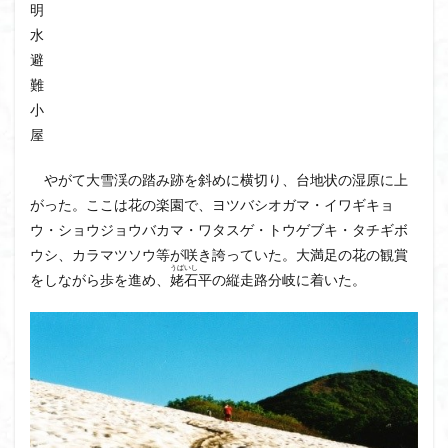
明
水
避
難
小
屋
やがて大雪渓の踏み跡を斜めに横切り、台地状の湿原に上
がった。ここは花の楽園で、ヨツバシオガマ・イワギキョ
ウ・ショウジョウバカマ・ワタスゲ・トウゲブキ・タチギボ
ウシ、カラマツソウ等が咲き誇っていた。大満足の花の観賞
うば
いし
をしながら歩を進め、
姥
石
平の縦走路分岐に着いた。