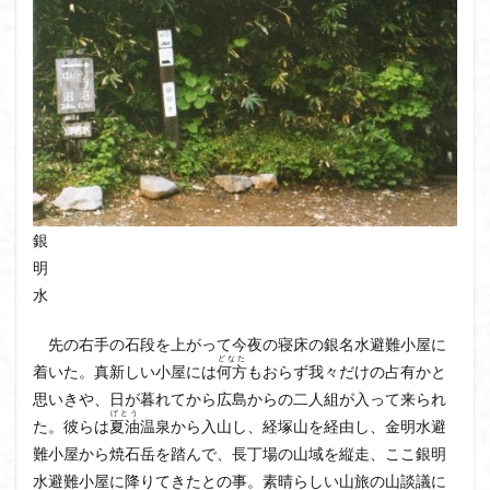
銀
明
水
先の右手の石段を上がって今夜の寝床の銀名水避難小屋に
どなた
着いた。真新しい小屋には
何方
もおらず我々だけの占有かと
思いきや、日が暮れてから広島からの二人組が入って来られ
げとう
た。彼らは
夏油
温泉から入山し、経塚山を経由し、金明水避
難小屋から焼石岳を踏んで、長丁場の山域を縦走、ここ銀明
水避難小屋に降りてきたとの事。素晴らしい山旅の山談議に