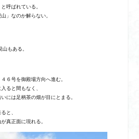
山
伊豆
八国山
八十八か所巡り
八ヶ岳
兜造りの江戸時
」と呼ばれている。
偉人
信濃川上
佐野峠
佐野
佐竹寺
低山
伊香
現山」なのか解らない。
検索
現山もある。
２４６号を御殿場方向へ進む。
に入ると間もなく、
沿いには足柄茶の畑が目にとまる。
来ると、
山が真正面に現れる。