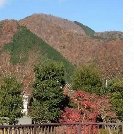
不動尊
高原
駒ケ岳
香川県
飯道神社
飯豊連峰
飯
崎
静岡県
青渭神社
青森県
青森ヒバ
雪崩
雪山
関東平野
長野県
長者峰
長瀞かたくりの郷
長瀞
西多摩
笠置山
笠森寺
笠森
竹寺
稲含神社
秩父連山
父
秋田県
福島県
福井県
神津牧場
神奈川県
箱根
山
石川県
石尊山
石割山
知床半島
真鶴半島
県立
山寺
皆野
百里新道
百蔵山
筑波山
節分草
西上州
岳
蕎麦
蓼科高原
蒲生岳山麓
葉山
荒幡富士
荒倉
茅塚
花崗岩
花の谷
花の百名山
自己紹介
紅葉
折温泉
羽根子山
群馬県
美人林
羊背岩
羅臼
織田
絶景ポイント
絵画
紅葉狩り
姥捨山
奥能登
3月
ブナ林
ブナ
ヒンドゥーの祠
ヒロハコンロウソウ
ヒマラヤ
ヒケゲツツジ
パワースポット
ハルユキノシタ
パノラマ
ハ
ホテイラン
ハクサンチドリ
ハクサンイチゲ
ハカランダ
ネジバナ
ニッコウキスゲ
なまこ壁
トウゴクミツバツツジ