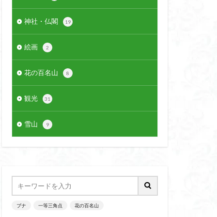
神社・仏閣
19
絵画
2
花の百名山
8
観光
31
雪山
9
ブナ
一等三角点
花の百名山