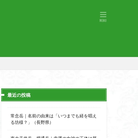
物語山
物見岩
原
湖東
神社
山小屋
山火事
山椒
小鹿野町
宇津江四十八滝
月山
日野町
斜陽館
那市
心太店
士
金精山
最近の投稿
道志山地
道志
市
越上山
常念岳｜名前の由来は「いつまでも経を唱え
西峰
る坊様？」（長野県）
石楠花
高山植物