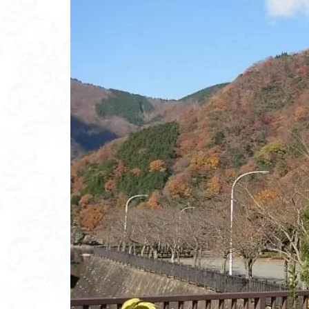
高山岬
高山
鐘撞堂山
韮
阿武隈山地
百名山
神山
秩父吉田
秩
破風山
砲台
相定ヶ峰
益
藪漕ぎ
薬師
茨城の自然百選
能登半島
肘
絶滅危惧植物
ホタルブクロ
ヒトリシズカ
ハクサンフクロ
ハイキングコース