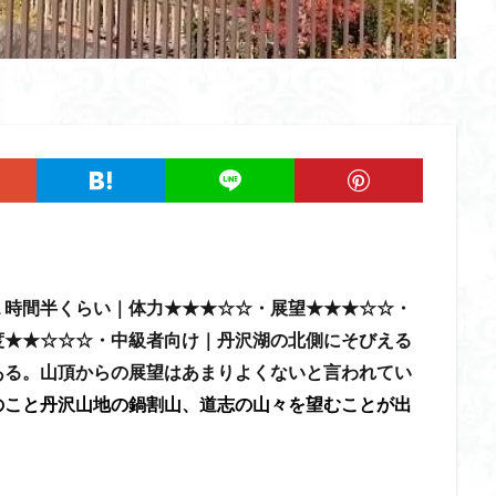
ツツジ
ツクモグサ
チングルマ
ボタンネコノメソウ
ほら貝
一等三角点
ロッジ山旅企画
ロッジ山旅
ロウバイ
ロープ
ルーティーン
リハビリ
ラベンダー畑
ラショウモンカズラ
ユカデ
ヤマイワカガミ
ポンポン山
ヤシオツツジ
モルゲンロ
ムラサキケマン
ムツおばあさん
ミヤマキンバイ
ミヤマカタバ
みどり池
ミツマタ
ミツバツツジ
マユミ
マッターホルン
三国山脈
ウダイカンバの大木
カレンフェルト
カツラの巨木
ール
お花見
お坊山
オノエラン
オオイヌノフグリ
エビ
ウメバチソウ
ウスユキソウ
キギノ沢
ウサギギク
インド
１時間半くらい｜体力★★★☆☆・展望★★★☆☆・
イチゲの群衆
イタヤカエデ
イカリソウ
アズマシャクナゲ
ア
度★★☆☆☆・中級者向け｜丹沢湖の北側にそびえる
ケボノスミレ
アキチョウジ
アカヤシオ
アウリ高原
カワヅザ
ある。山頂からの展望はあまりよくないと言われてい
タツミソウ
ジジ岩・ババ岩
タチツボスミレ
タケノコ
ダケガ
のこと丹沢山地の鍋割山、道志の山々を望むことが出
ダイヤモンド富士
ダイコンソウ
そば福
シロヤシオ
シロ
ジョシマート
ショウジョウバカマ
シャクナゲ
シモツケソウ
シーク教
サンカヨウ
ザゼンソウ
コンロンソウ
コマクサ