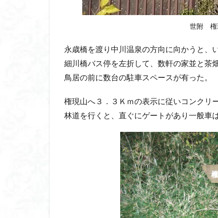
世附 権
永歳橋を渡り中川温泉の方向に向かうと、
細川橋バス停を左折して、数軒の家並と茶
鳥居の前に数台の駐車スペースが有った。
権現山へ３．３Ｋｍの表示に従いコンクリ
林道を行くと、直ぐにゲートがあり一般車