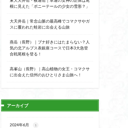
東大天井岳・横通岳｜幸運の女神の正体は尾
能
顔振峠
根に見えた「ポニーテールの少女の雪形？」
陣馬形山
西丹沢
大天井岳｜常念山脈の最高峰でコマクサやガ
スに覆われた蛙岩に出会える山旅
秩父神社
神代けやき
燕岳（長野）｜ブナ好きにはたまらない？人
比企丘陵自然公園
気の北アルプス表銀座コースで日本3大急登
自然園
合戦尾根を登る！
山
茨城県
高峯山（長野）｜高山植物の女王・コマクサ
自作画
に出会えた信州のおひとりさま山旅へ！
信長
緋寒桜
ハシリドコロ
杉
ヒマラヤ
ヌマンラングール
アーカイブ
ハイグレード
デリー
2024年6月
1