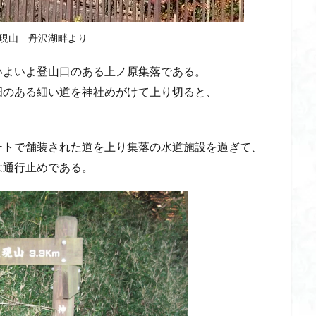
現山 丹沢湖畔より
いよいよ登山口のある上ノ原集落である。
畑のある細い道を神社めがけて上り切ると、
ートで舗装された道を上り集落の水道施設を過ぎて、
は通行止めである。