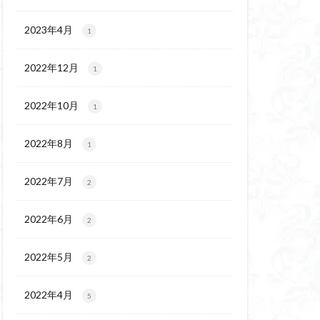
チゴユリ
ウェイ
2023年4月
1
ヨシバシオガマ
2022年12月
1
ート
ミ
ミネザクラ
2022年10月
1
チャニー
カッコウソウ
2022年8月
1
ネ
エゾシカ
イワツメクサ
2022年7月
2
ズマイチゲ
2022年6月
クラ
2
ンバの倒木
2022年5月
2
バナイワカガミ
シヴァ神
2022年4月
5
コイワカガミ