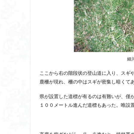
細
ここから右の階段状の登山道に入り、スギ
鹿柵が現れ、柵の中はスギが密集し暗くて
県が設置した道標が有るのは有難いが、僅
１００メートル進んだ道標もあった。唯設