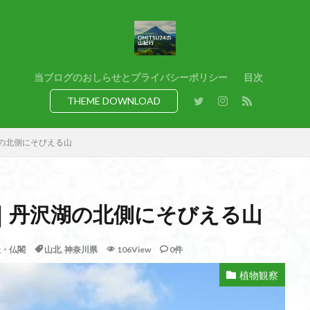
猿橋
猿投山
猪狩神社
猪狩山
猪の鼻ガ岳
狸山
熊野古道
焚火
滝
滋賀県
源流
源氏物語
湿
港区
渡良瀬遊水地
清水
深田久弥
東峰
机
白髭
県
岸壁
岩殿山
岩根山
岩手県
岩宿の里
岐阜県
当ブログのおしらせとプライバシーポリシー
目次
百名山
山形県
山口県
平尾山
山北
山の本
少林寺
THEME DOWNLOAD
寺院
富津市
富山県
富士山
宝殿ヶ岳
官ノ倉山
山
平氏ヶ岳
木花開那姫命
新潟県
木暮理太郎翁
月輪寺
の北側にそびえる山
山
昭和３７年
明神峠
旧白神ブナ倶楽部
旧ブナ倶楽部
日帰り
日和田山
新穂高ロープウェイ
新潟平野西縁
強風
所沢
慶良間諸島
愛知県
愛犬
愛宕神社
愛宕山
恵
｜丹沢湖の北側にそびえる山
洗神社
御嶽山
後蔵
白樺林
白鳥山
奥飛騨
近江富
山
金勝山
金剛證寺
野麦峠
野鳥
郡内
道東
社・仏閣
山北
,
神奈川県
106View
0件
身延山 久遠寺
鍬柄岳
身延山
足和田山
足利
越谷
背
谷川岳
諏訪湖
西郷
西穂高口
西湖
西御荷鉾山
植物観察
西伊豆
飛竜の滝
麻那姫の像
鹿野山
高館山
高木