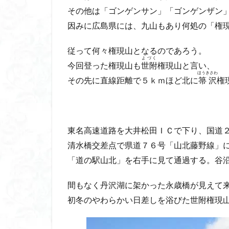
八風山
八海
その他は「ゴンゲンサン」「ゴンゲンザン
兜山
兎藪
因みに広島県には、九山もあり何処の「権
黒ブナ
従って何々権現山となるのであろう。
よづく
今回登った権現山も
世附
権現山と言い、
ほうきさわ
その先に直線距離で５ｋｍほど北に
箒沢
権
東名高速道路を大井松田ＩＣで下り、国道
清水橋交差点で県道７６号「山北藤野線」
「道の駅山北」を右手に見て通過する。谷
間もなく丹沢湖に架かった永歳橋が見えて
初冬のやわらかい日差しを浴びた世附権現