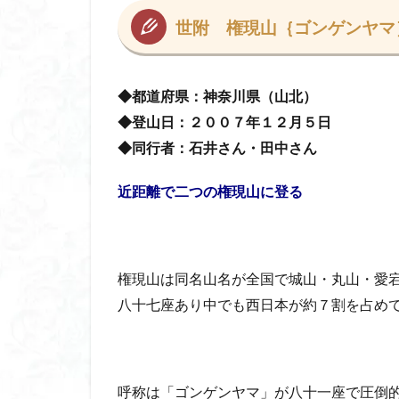
コアジサイ
世附 権現山｛ゴンゲンヤマ
キランソウ
城山
四津山
台東区
大パ
◆都道府県：神奈川県（山北）
南アルプス南端
◆登山日：２００７年１２月５
日
大仁田山
十
◆同行者：石井さん・田中さん
奥久慈
奥三
近距離で二つの権現山に登る
大峰山脈北部
大菩薩南部
北海道
三毳
権現山は同名山名が全国で城山・丸山・愛
事前準備
久
八十七座あり中でも西日本が約７割を占め
中央アルプス
三角点
三等
今別町
伊吹
北アルプス
呼称は「ゴンゲンヤマ」が八十一座で圧倒