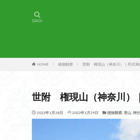
甲賀
由比
燕岳
浅間山
湖北
湖
崇台山
島根
山梨県
山梨
小諸
小川町
子宝
干支の
HOME
植物観察
世附 権現山（神奈川）｜丹沢湖
最高峰
暗沢
日蓮宗総本山
接触変成岩
世附 権現山（神奈川）
徳島県
御手
金山城
金尾
2022年1月28日
2022年1月29日
植物観察
,
登山
,
神
遊亀池
逗子
貫ヶ岳
象の
錫杖岳
鎖場