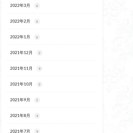
ウ
ギンラン
2022年3月
6
玉百名山
埼玉
2022年2月
吾妻
名峰
6
久
南会津
2022年1月
6
十文字小屋
夕張
奥吉野
奥利根
2021年12月
2
天然記念物
谷嶺
大菩薩嶺
2021年11月
9
沼
十国峠
二本木峠
2021年10月
3
ェイ
2021年9月
5
上信越
三重県
ルプス
三河
2021年8月
4
麓
北伊豆
兵庫県
2021年7月
9