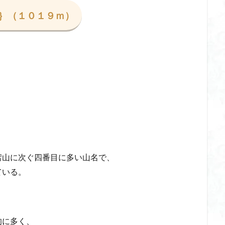
ゲンコツ山
ぐんま百名山
クルマユリ
クアリ峠
ギンリョウソ
｝（１０１９ｍ）
三国山
三峰神社
奥穂高岳
吉見町
堂山
埼玉県
埼
四尾連湖
四ノ井神社
噴気
和製マチュビチュ
周助山
ノラマ
古峰が原
古墳
単独
南部町
南木曽岳
南佐
南アルプス
半月山
千葉県
千畳敷カール
千体荒神
二坊
天照皇大神宮
奥秩父
奥武蔵
奥日光
奥多摩
河
奈良県
夫神岳
太郎坊山
太田部
太田
天狗山
天栄村
大高取山
大雪山旭岳ロープーウェイ
大野原神社
大
大草鞋
大楠山
大桁山
大札山
大指山
大平山
大峰
山山麓
中信州
人名山
京都府
五百羅漢
二等三角点
宕山に次ぐ四番目に多い山名で、
慈山地
丹沢
丸山
中津川市
中山
中央アルプスロープウ
ている。
両神神社奥社
伊勢
世界遺産
下北半島
上越
上州
三角点
三湖
三浦富士
三浦半島最高峰
三浦半島
三浦ア
山地
北杜市郊外
八溝川湧水群
北日高
北区
北八ヶ岳山
前日光
前山
利根
初心者向け
初心者
冬桜
冠ヶ岳
的に多く、