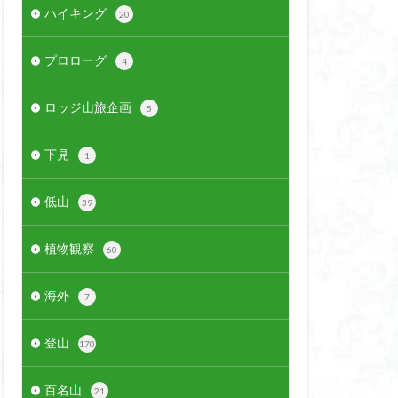
ハイキング
20
プロローグ
4
ロッジ山旅企画
5
下見
1
低山
39
植物観察
60
海外
7
登山
170
百名山
21