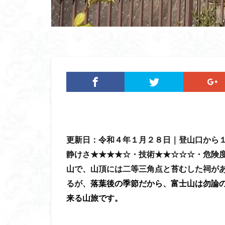
ツバメオモト
ヤマエンゴサク
ルドラプラヤグ
ユキノシタ
ムラサキヤシオ
みなかみ町
たばこ神社
カタクリ
カ
エゾシオガマ
更新日：令和４年１月２８日｜登山口から
イワカガミ
静けさ★★★★☆・技術★★☆☆☆・危険
アジサイ
ア
山で、山頂には二等三角点と苔むした祠が
キタミソウ
るが、
落葉後の季節だから、富士山は勿論
タカネシオガマ
来る山旅です。
シラネアオイ
キノコ狩り