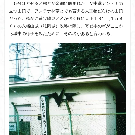
５分ほど登ると殆どが金網に囲まれたＴＶ中継アンテナの
ウスユキソウ
キギノ沢
ウサギギク
インド
立つ山頂で、アンテナ林帯とでも言える人工物だらけの山頂
イワツメクサ
イワカガミ
イチゲの群衆
だった。確かに昔は陣見と名が付く程に天正１８年（１５９
イタヤカエデ
イカリソウ
アズマシャクナゲ
０）の八幡山城（雉岡城）攻略の際に、寄せ手の軍がここか
ら城中の様子をみたために、その名があると言われる。
アズマイチゲ
アジサイ
アケボノスミレ
アキチョウジ
アカヤシオ
アウリ高原
カワヅザクラ
キタミソウ
タツミソウ
ジジ岩・ババ岩
タチツボスミレ
タケノコ
ダケガンバの倒木
タカネシオガマ
ダイヤモンド富士
ダイコンソウ
そば福
シロヤシオ
シロバナイワカガミ
シラネアオイ
ジョシマート
ショウジョウバカマ
シャクナゲ
シモツケソウ
シヴァ神
キノコ狩り
シーク教
サンカヨウ
ザゼンソウ
コンロンソウ
コマクサ
コイワカガミ
コアジサイ
ゲンコツ山
ぐんま百名山
クルマユリ