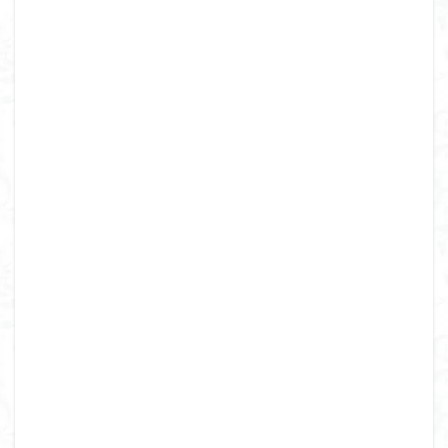
八十八か所巡り
八ヶ岳
兜造りの江戸時代後期の民家
兜山
兎藪
偉人
信濃川上
佐野峠
佐野
佐竹寺
低山
伊香保温泉
伊豆大島
黒ブナ
検索