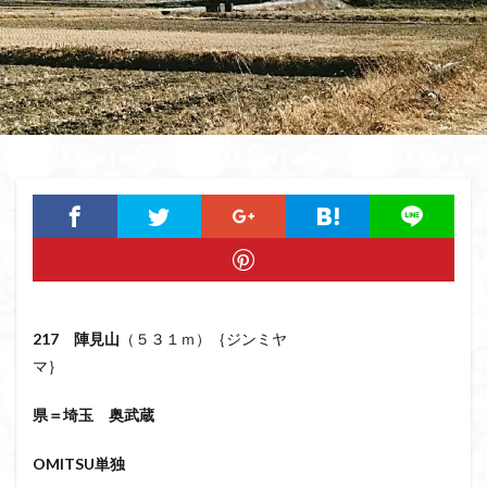
猿橋
猿投山
猪狩神社
猪狩山
猪の鼻ガ岳
狸山
物語山
物見岩
燕岳
浅間山
熊野古道
焚火
滝
滋賀県
源流
源氏物語
湿原
湖東
湖北
湖
港区
渡良瀬遊水地
清水
深田久弥
東峰
机
白髭神社
山小屋
崇台山
島根県
岸壁
岩殿山
岩根山
岩手県
岩宿の里
岐阜県
山火事
山椒
山梨県
山梨百名山
山形県
山口県
平尾山
山北
山の本
少林寺
小鹿野町
小諸
小川町
寺院
富津市
富山県
富士山
宝殿ヶ岳
217
陣見山
（５３１ｍ）｛ジンミヤ
マ｝
官ノ倉山
宇津江四十八滝
子宝
干支の山
平氏ヶ岳
木花開那姫命
新潟県
木暮理太郎翁
県＝埼玉 奥武蔵
月輪寺
月山
最高峰
暗沢山
昭和３７年
OMITSU単独
明神峠
旧白神ブナ倶楽部
旧ブナ倶楽部