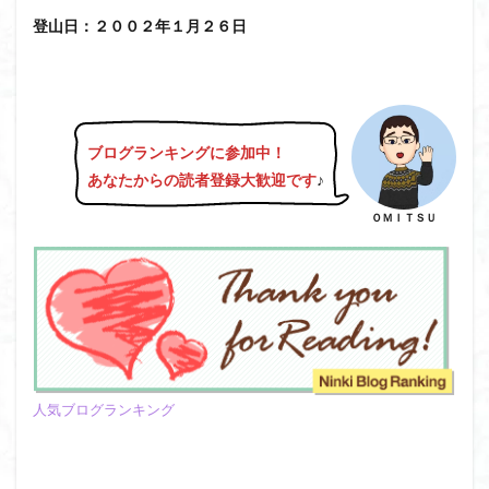
日野町
日蓮宗総本山
日帰り
日和田山
登山日：２００２年１月２６日
新穂高ロープウェイ
新潟平野西縁
強風
斜陽館
接触変成岩
所沢
慶良間諸島
愛知県
愛犬
愛宕神社
愛宕山
恵那市
心太店
徳島県
御手洗神社
御嶽山
後蔵
ブログランキングに参加中！
白樺林
白鳥山
奥飛騨
近江富士
金精山
あなたからの読者登録大歓迎です
♪
金山城
金尾山
金勝山
金剛證寺
野麦峠
ＯＭＩＴＳＵ
野鳥
郡内
道東
道志山地
道志
遊亀池
逗子
身延山 久遠寺
鍬柄岳
身延山
足和田山
足利
越谷市
越上山
貫ヶ岳
象の背
谷川岳
諏訪湖
西郷
西穂高口
西湖
西御荷鉾山
西峰
錫杖岳
鎖場
西伊豆
飛竜の滝
麻那姫の像
人気ブログランキング
鹿野山
高館山
高木石楠花
高山植物
高山岬
高山不動尊
高原
駒ケ岳
香川県