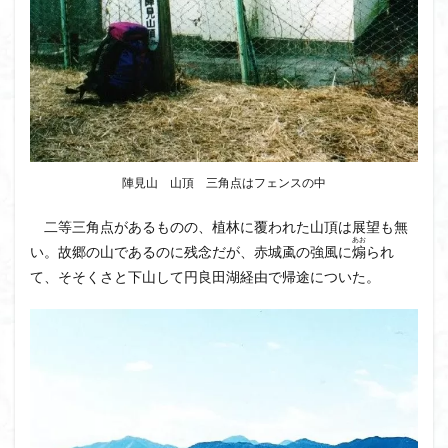
クアリ峠
ギンリョウソウ
ギンラン
キランソウ
三国山
三峰神社
奥穂高岳
吉見町
堂山
埼玉県
埼玉百名山
埼玉
城山
四津山
四尾連湖
四ノ井神社
噴気
和製マチュビチュ
周助山
吾妻
名峰
台東区
大パノラマ
古峰が原
古墳
単独
陣見山 山頂 三角点はフェンスの中
南部町
南木曽岳
南佐久
南会津
二等三角点があるものの、植林に覆われた山頂は展望も無
南アルプス南端
南アルプス
半月山
千葉県
あお
い。故郷の山であるのに残念だが、赤城颪の強風に
煽
られ
千畳敷カール
千体荒神
十文字小屋
夕張
て、そそくさと下山して円良田湖経由で帰途についた。
大仁田山
十二坊
天照皇大神宮
奥秩父
奥武蔵
奥日光
奥多摩
奥吉野
奥利根
奥久慈
奥三河
奈良県
夫神岳
太郎坊山
太田部
太田
天狗山
天然記念物
大峰山脈北部
天栄村
大高取山
大雪山旭岳ロープーウェイ
大野原神社
大谷嶺