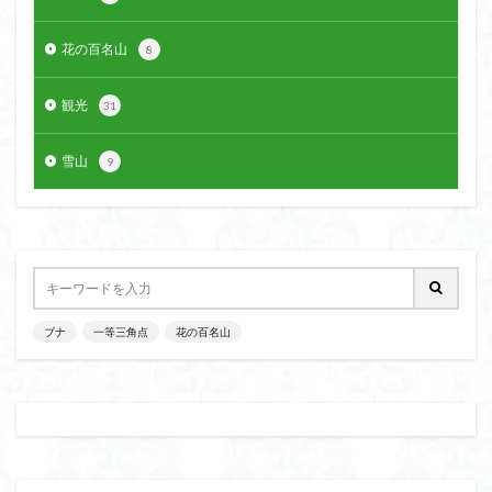
花の百名山
8
観光
31
雪山
9
ブナ
一等三角点
花の百名山