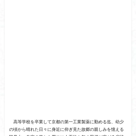
飯道神社
飯豊連峰
飯能
顔振峠
鐘撞堂山
韮崎
静岡県
青渭神社
青森県
青森ヒバ
雪崩
雪山
陣馬形山
阿武隈山地
関東平野
長野県
長者峰
長瀞かたくりの郷
長瀞
西多摩
西丹沢
百名山
神山
笠置山
笠森寺
笠森
竹寺
稲含神社
秩父連山
秩父神社
秩父吉田
秩父
秋田県
福島県
福井県
神津牧場
神奈川県
箱根
神代けやき
破風山
砲台山
石川県
石尊山
石割山
知床半島
真鶴半島
県立比企丘陵自然公園
相定ヶ峰
益山寺
皆野
百里新道
百蔵山
筑波山
節分草
西上州
自然園
藪漕ぎ
高等学校を卒業して京都の第一工業製薬に勤める迄、幼少
薬師岳
蕎麦
蓼科高原
蒲生岳山麓
葉山
の頃から晴れた日々に身近に仰ぎ見た故郷の親しみを憶える
荒幡富士
荒倉山
茨城県
茨城の自然百選