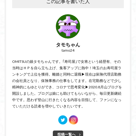
この記事を書いた人
タモちゃん
tamo24
OMITSUの娘タモちゃんです。｢寿司屋｣で女将という経歴有、その
当時はＨＰを自ら立ち上げ、集客アップに熱中！埼玉のお寿司屋ラ
ンキングで上位を獲得。離婚と同時に退職▶現在は保険代理店勤務
の会社員となり、保険事務の仕事をしてます。在宅勤務などで少し
精神的にもゆとりができ、コロナで思考変化▶2020.8月山ブログを
開設しました。ブログは娘にも助けてもらいながら、毎日更新継続
中です。思わず登山に行きたくなる内容を目指して、ファンになっ
ていただける読者を増やしていきたいです。
投稿一覧へ