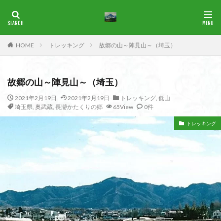
ブナ
一等三角点
花の百名山
HOME
トレッキング
故郷の山～陣見山～（埼玉）
カテゴリー
故郷の山～陣見山～（埼玉）
タグ
2021年2月19日
2021年2月19日
トレッキング
,
低山
埼玉県
,
奥武蔵
,
長瀞かたくりの郷
65View
0件
1965年
横尾山
津軽富士
津軽半島
津軽
津和野
洛北
沢登り
沖縄県
水沢山
トレッキング
歴史
武蔵御嶽神社
武蔵丘陵
武山
樹氷
榊山
流紋岩
楢抜山
森田山
棚山
桧枝岐
桐生市
桐の花
桃畑
桃源郷
根室海峡
栃木県
林道
松崎町
東近江市
東秩父
活火山
浅草
東京都
物見山
白山書房
登山
男山
甲賀
由比