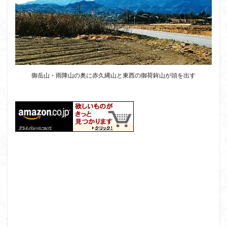
大菩薩嶺
大菩薩南部
大草鞋
大楠山
大桁山
大札山
大指山
大平山
大峰沼
十国峠
北海道
三毳山山麓
中信州
人名山
京都府
五百羅漢
二等三角点
二本木峠
事前準備
久慈山地
丹沢
丸山
御岳山・雨降山の奥に赤久縄山と東西の御荷鉾山が頭を出す
中津川市
中山
中央アルプスロープウェイ
中央アルプス
両神神社奥社
伊勢
世界遺産
下北半島
上越
上州
上信越
三重県
三角点
三等三角点
三湖
三浦富士
三浦半島最高峰
三浦半島
三浦アルプス
三河
今別町
伊吹山地
北杜市郊外
八溝川湧水群
北日高
北区
北八ヶ岳山麓
北伊豆
北アルプス
前日光
前山
利根
初心者向け
初心者
冬桜
冠ヶ岳
兵庫県
八風山
八海山
伊豆
八国山