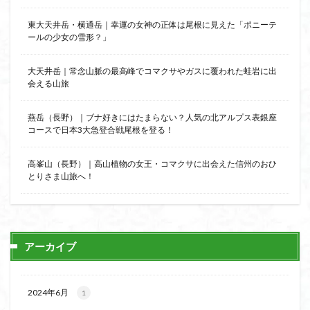
東大天井岳・横通岳｜幸運の女神の正体は尾根に見えた「ポニーテ
ールの少女の雪形？」
大天井岳｜常念山脈の最高峰でコマクサやガスに覆われた蛙岩に出
会える山旅
燕岳（長野）｜ブナ好きにはたまらない？人気の北アルプス表銀座
コースで日本3大急登合戦尾根を登る！
高峯山（長野）｜高山植物の女王・コマクサに出会えた信州のおひ
とりさま山旅へ！
アーカイブ
2024年6月
1