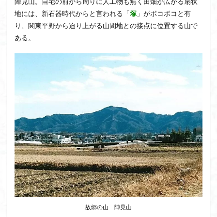
陣見山。自宅の前から周りに人工物も無く田畑が広がる扇状
茅塚
花崗岩
花の谷
花の百名山
地には、新石器時代からと言われる「
塚
」がボコボコと有
自己紹介
紅葉
自作画
能登半島
り、関東平野から迫り上がる山間地との接点に位置する山で
肘折温泉
羽根子山
群馬県
美人林
ある。
羊背岩
羅臼
織田信長
緋寒桜
絶滅危惧植物
絶景ポイント
絵画
紅葉狩り
姥捨山
奥能登
3月
ハシリドコロ
ホタルブクロ
ブナ林
ブナ
ヒンドゥーの祠
ヒロハコンロウソウ
ヒマラヤ杉
ヒマラヤ
ヒトリシズカ
ヒケゲツツジ
パワースポット
ハルユキノシタ
パノラマ
ハヌマンラングール
ハクサンフクロ
ホテイラン
ハクサンチドリ
ハクサンイチゲ
ハカランダ
ハイグレード
ハイキングコース
ネジバナ
ニッコウキスゲ
なまこ壁
トウゴクミツバツツジ
デリー
故郷の山 陣見山
ツバメオモト
ツツジ
ツクモグサ
チングルマ