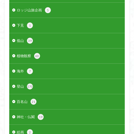
ロッジ山旅企画
5
下見
1
低山
39
植物観察
60
海外
7
登山
170
百名山
21
神社・仏閣
19
絵画
2