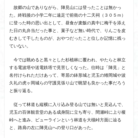
ボタンネコノメソウ
ほら貝
チゴユリ
故郷の山でありながら、陣見山には登ったことは無かっ
た。終戦後の小学二年に遠足で前衛の十二天祠（３０５ｍ）
ヤマエンゴサク
一等三角点
ロッジ山旅企画
に登った時の思い出として、昼食が麦飯の真中に梅干を添え
ロッジ山旅
ロウバイ
ロープウェイ
た日の丸弁当だった事と、菓子など無い時代で、りんごを皮
ルドラプラヤグ
ルーティーン
リハビリ
むきして干したものが、おやつだったこと位しか記憶に残っ
ラベンダー畑
ラショウモンカズラ
ヨシバシオガマ
ていない。
ユキノシタ
ユカデ
ヤマイワカガミ
今では眺めると黒々とした杉植林に覆われ、やたらと林立
ポンポン山
ヤシオツツジ
モルゲンロート
する電波塔や送電鉄塔で見苦しくなった。往時は「陣見」と
ムラサキヤシオ
ムラサキケマン
ムツおばあさん
名付けられただけあって、寄居の鉢形城と児玉の雉岡城や波
ミヤマキンバイ
ミヤマカタバミ
ミネザクラ
久礼の虎ヶ岡城らの守護見張り山で眺望も良かった事だろう
みなかみ町
みどり池
ミツマタ
ミツバツツジ
と振り返る。
マユミ
マッターホルン
チャニー
たばこ神社
従って林道も縦横に入り込み登る山では無いと見込んで、
三国山脈
ウダイカンバの大木
カレンフェルト
児玉の百体観音堂のある成身院に立ち寄り、間瀬峠に上り榎
カツラの巨木
カッコウソウ
カタクリ
カール
峠へと進み、ビューラインという林道を大槻峠方面に辿る
お花見
お坊山
オノエラン
オオイヌノフグリ
と、路肩の左に陣見山への登り口があった。
エビネ
エゾシカ
エゾシオガマ
ウメバチソウ