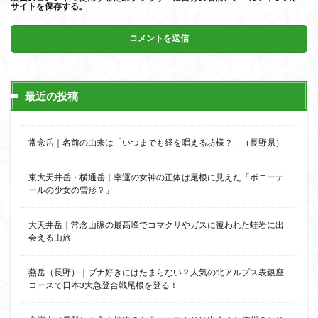
サイトを保存する。
最近の投稿
常念岳｜名前の由来は「いつまでも経を唱える坊様？」（長野県）
東大天井岳・横通岳｜幸運の女神の正体は尾根に見えた「ポニーテ
ールの少女の雪形？」
大天井岳｜常念山脈の最高峰でコマクサやガスに覆われた蛙岩に出
会える山旅
燕岳（長野）｜ブナ好きにはたまらない？人気の北アルプス表銀座
コースで日本3大急登合戦尾根を登る！