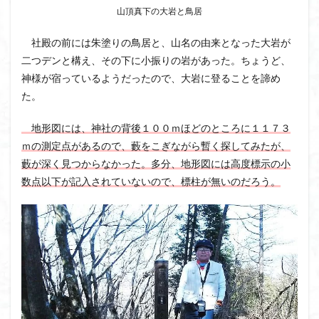
山頂真下の大岩と鳥居
八十八か所巡り
八ヶ岳
兜造りの江戸時代後期の民家
兜山
兎藪
偉人
社殿の前には朱塗りの鳥居と、山名の由来となった大岩が
二つデンと構え、その下に小振りの岩があった。ちょうど、
信濃川上
佐野峠
佐野
佐竹寺
低山
神様が宿っているようだったので、大岩に登ることを諦め
伊香保温泉
伊豆大島
黒ブナ
た。
検索
地形図には、神社の背後１００ｍほどのところに１１７３
ｍの測定点があるので、藪をこぎながら暫く探してみたが、
藪が深く見つからなかった。多分、地形図には高度標示の小
数点以下が記入されていないので、標柱が無いのだろう。