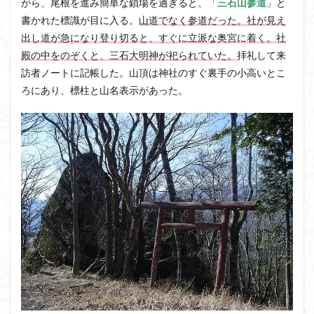
がら、尾根を進み簡単な鎖場を過ぎると、「
三石山参道
」と
大菩薩嶺
大菩薩南部
大草鞋
大楠山
書かれた標識が目に入る。
山道でなく参道だった。社が見え
出し道が急になり登り切ると、すぐに立派な奥宮に着く。社
大桁山
大札山
大指山
大平山
大峰沼
殿の中をのぞくと、三石大明神が祀られていた。
拝礼して来
十国峠
北海道
三毳山山麓
中信州
訪者ノートに記帳した。山頂は神社のすぐ裏手の小高いとこ
人名山
京都府
五百羅漢
二等三角点
ろにあり、標柱と山名表示があった。
二本木峠
事前準備
久慈山地
丹沢
丸山
中津川市
中山
中央アルプスロープウェイ
中央アルプス
両神神社奥社
伊勢
世界遺産
下北半島
上越
上州
上信越
三重県
三角点
三等三角点
三湖
三浦富士
三浦半島最高峰
三浦半島
三浦アルプス
三河
今別町
伊吹山地
北杜市郊外
八溝川湧水群
北日高
北区
北八ヶ岳山麓
北伊豆
北アルプス
前日光
前山
利根
初心者向け
初心者
冬桜
冠ヶ岳
兵庫県
八風山
八海山
伊豆
八国山