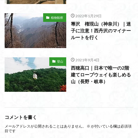
2022年1月29日
植物観察
箒沢 権現山（神奈川）｜迷
子に注意！西丹沢のマイナー
ルートを行く
2021年9月4日
登山
西穂高口｜日本で唯一の2階
建てロープウェイも楽しめる
山（長野・岐阜）
コメントを書く
メールアドレスが公開されることはありません。
※
が付いている欄は必須項
目です