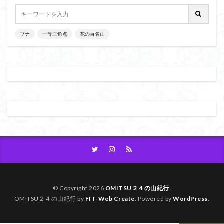
ブナ
一等三角点
花の百名山
© Copyright 2026
OMITSU２４の山紀行
.
OMITSU２４の山紀行 by
FIT-Web Create
. Powered by
WordPress
.