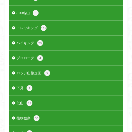
300名山
3
トレッキング
117
ハイキング
20
プロローグ
4
ロッジ山旅企画
5
下見
1
低山
39
植物観察
60