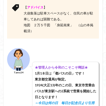
【
アドバイス
】
大崩集落は駐車スペースがなく、住民の車が駐
車してあれば困難である。
地図 ２万５千図 「身延南東」 （山の本掲
載済）
★管理人から令和のこそこそ噂話★
Tamo24
1月1８日
は
「都バスの日」です！
東京都交通局が制定。
1924(大正13)年のこの日、東京市営乗合
バスが東京駅への2系統で営業を開始した
日となります！
～今日は何の日 毎日が記念日より引用