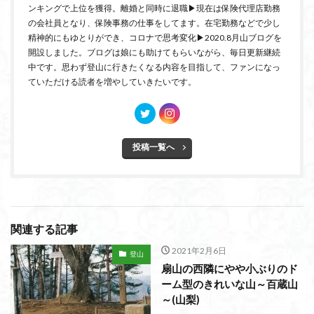
ンキングで上位を獲得。離婚と同時に退職▶現在は保険代理店勤務
の会社員となり、保険事務の仕事をしてます。在宅勤務などで少し
精神的にもゆとりができ、コロナで思考変化▶2020.8月山ブログを
開設しました。ブログは娘にも助けてもらいながら、毎日更新継続
中です。思わず登山に行きたくなる内容を目指して、ファンになっ
ていただける読者を増やしていきたいです。
投稿一覧へ
関連する記事
2021年2月6日
登山
扇山の西隣にやや小ぶりのド
ーム型のきれいな山～百蔵山
～(山梨)