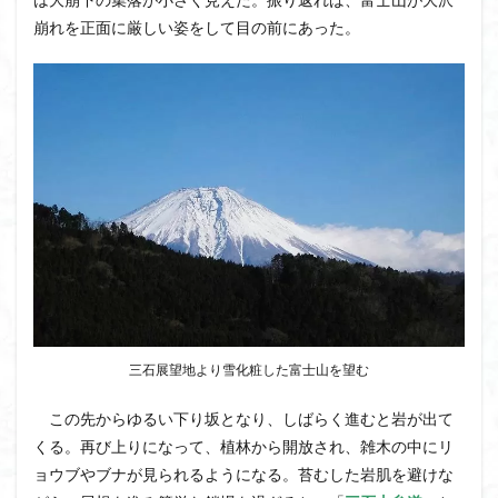
クアリ峠
ギンリョウソウ
ギンラン
崩れを正面に厳しい姿をして目の前にあった。
キランソウ
三国山
三峰神社
奥穂高岳
吉見町
堂山
埼玉県
埼玉百名山
埼玉
城山
四津山
四尾連湖
四ノ井神社
噴気
和製マチュビチュ
周助山
吾妻
名峰
台東区
大パノラマ
古峰が原
古墳
単独
南部町
南木曽岳
南佐久
南会津
南アルプス南端
南アルプス
半月山
千葉県
千畳敷カール
千体荒神
十文字小屋
夕張
大仁田山
十二坊
天照皇大神宮
奥秩父
奥武蔵
奥日光
奥多摩
奥吉野
奥利根
三石展望地より雪化粧した富士山を望む
奥久慈
奥三河
奈良県
夫神岳
太郎坊山
この先からゆるい下り坂となり、しばらく進むと岩が出て
太田部
太田
天狗山
天然記念物
くる。再び上りになって、植林から開放され、雑木の中にリ
大峰山脈北部
天栄村
大高取山
ョウブやブナが見られるようになる。苔むした岩肌を避けな
大雪山旭岳ロープーウェイ
大野原神社
大谷嶺