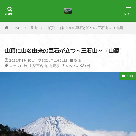
ブナ
一等三角点
花の百名山
HOME
登山
山頂に山名由来の巨石が立つ～三石山～（山梨）
カテゴリー
山頂に山名由来の巨石が立つ～三石山～（山梨）
タグ
2021年1月18日
2021年1月31日
登山
ロッジ山旅
,
山梨百名山
,
山梨県
64View
0件
1965年
横尾山
津軽富士
津軽半島
津軽
津和野
洛北
沢登り
沖縄県
水沢山
登山
歴史
武蔵御嶽神社
武蔵丘陵
武山
樹氷
榊山
流紋岩
楢抜山
森田山
棚山
桧枝岐
桐生市
桐の花
桃畑
桃源郷
根室海峡
栃木県
林道
松崎町
東近江市
東秩父
活火山
浅草
東京都
物見山
白山書房
登山
男山
甲賀
由比