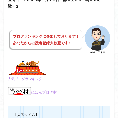
日野町
日蓮宗総本山
日帰り
日和田山
難＝２
新穂高ロープウェイ
新潟平野西縁
強風
斜陽館
接触変成岩
所沢
慶良間諸島
愛知県
愛犬
愛宕神社
愛宕山
恵那市
心太店
徳島県
御手洗神社
御嶽山
後蔵
ブログランキングに参加しております！
あなたからの読者登録大歓迎です♪
白樺林
白鳥山
奥飛騨
近江富士
金精山
金山城
金尾山
金勝山
金剛證寺
野麦峠
ＯＭＩＴＳＵ
野鳥
郡内
道東
道志山地
道志
遊亀池
逗子
身延山 久遠寺
鍬柄岳
身延山
足和田山
足利
越谷市
越上山
人気ブログランキング
貫ヶ岳
象の背
谷川岳
諏訪湖
西郷
西穂高口
西湖
西御荷鉾山
西峰
錫杖岳
にほんブログ村
鎖場
西伊豆
飛竜の滝
麻那姫の像
鹿野山
高館山
高木石楠花
高山植物
高山岬
高山不動尊
高原
駒ケ岳
香川県
【参考タイム】