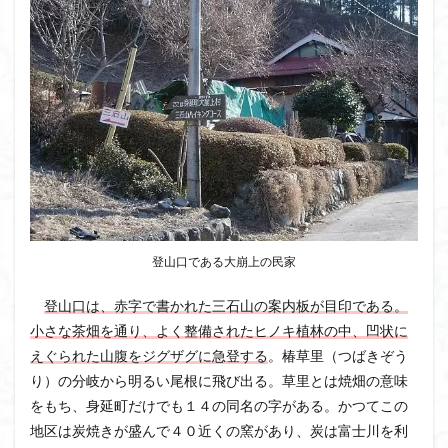
ボタンネコノメソウ
ほら貝
チゴユリ
ヤマエンゴサク
一等三角点
ロッジ山旅企画
ロッジ山旅
ロウバイ
ロープウェイ
ルドラプラヤグ
ルーティーン
リハビリ
ラベンダー畑
ラショウモンカズラ
ヨシバシオガマ
ユキノシタ
ユカデ
ヤマイワカガミ
ポンポン山
ヤシオツツジ
モルゲンロート
ムラサキヤシオ
ムラサキケマン
ムツおばあさん
ミヤマキンバイ
ミヤマカタバミ
ミネザクラ
登山口である大崩上の民家
みなかみ町
みどり池
ミツマタ
ミツバツツジ
登山口は、赤字で書かれた三石山の案内板が目印である。
マユミ
マッターホルン
チャニー
たばこ神社
小さな茶畑を通り、よく整備されたヒノキ植林の中、凹状に
三国山脈
ウダイカンバの大木
カレンフェルト
えぐられた山腹をジグザグに急登する
。椿草里（つばきぞう
カツラの巨木
カッコウソウ
カタクリ
カール
り）の分岐から明るい尾根に飛び出る。草里とは焼畑の意味
をもち、身延町だけでも１４の同名の字がある。かつてこの
お花見
お坊山
オノエラン
オオイヌノフグリ
地区は炭焼きが盛んで４０近くの窯があり、炭は富士川を利
エビネ
エゾシカ
エゾシオガマ
ウメバチソウ