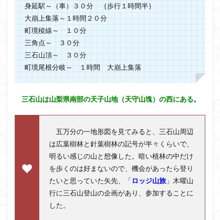
身延駅～（車）３０分 ｛歩行１時間半｝
飯道神社
飯豊連峰
飯能
顔振峠
大崩上集落～１時間２０分
鐘撞堂山
韮崎
静岡県
青渭神社
青森県
町境稜線～ １０分
青森ヒバ
雪崩
雪山
陣馬形山
三角点～ ３０分
阿武隈山地
関東平野
長野県
長者峰
三石山頂～ ３０分
長瀞かたくりの郷
長瀞
西多摩
西丹沢
町境尾根分岐～ １時間 大崩上集落
百名山
神山
笠置山
笠森寺
笠森
竹寺
稲含神社
秩父連山
秩父神社
三石山は山梨県南部の天子山地（天守山塊）の西にある。
秩父吉田
秩父
秋田県
福島県
福井県
神津牧場
神奈川県
箱根
神代けやき
五万分の一地形図を見てみると、三石山周辺
破風山
砲台山
石川県
石尊山
石割山
は広葉樹林と針葉樹林の記号が半々くらいで、
知床半島
真鶴半島
県立比企丘陵自然公園
明るい感じの山と想像した。暗い植林の中だけ
を歩くのは好まないので、機会があったら登り
相定ヶ峰
益山寺
皆野
百里新道
百蔵山
たいと思っていた矢先、「
ロッジ山旅
」木曜山
筑波山
節分草
西上州
自然園
藪漕ぎ
行に三石山登山の企画があり、参加することに
薬師岳
蕎麦
蓼科高原
蒲生岳山麓
葉山
した。
荒幡富士
荒倉山
茨城県
茨城の自然百選