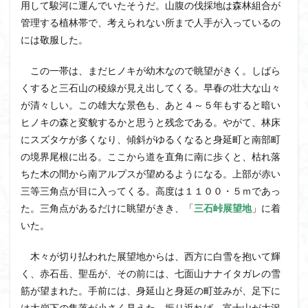
用して駿河に運んでいたそうだ。山腹の伐採地は森林組合が
ウスユキソウ
キギノ沢
ウサギギク
インド
管理する植林帯で、考えられない所まで人手が入っているの
イワツメクサ
イワカガミ
イチゲの群衆
には敬服した。
イタヤカエデ
イカリソウ
アズマシャクナゲ
この一帯は、まだヒノキが幼木なので眺望がきく。しばら
アズマイチゲ
アジサイ
アケボノスミレ
くすると三石山の稜線が見え出してくる。早春の壮大な山々
アキチョウジ
アカヤシオ
アウリ高原
が清々しい。この雄大な景色も、あと４～５年もすると暗い
カワヅザクラ
キタミソウ
タツミソウ
ヒノキの森と変貌するかと思うと残念である。やがて、林床
ジジ岩・ババ岩
タチツボスミレ
タケノコ
にスズタケが多くなり、傾斜がゆるくなると身延町と南部町
の境界尾根に出る。ここから道を直角に南に歩くと、枯れ落
ダケガンバの倒木
タカネシオガマ
ちた木の間から南アルプスが望めるようになる。上部が赤い
ダイヤモンド富士
ダイコンソウ
そば福
三等三角点が目に入ってくる。高度は１１００・５ｍであっ
シロヤシオ
シロバナイワカガミ
シラネアオイ
た。三角点があるだけに眺望がきき、「
三石峠展望地
」に着
ジョシマート
ショウジョウバカマ
シャクナゲ
いた。
シモツケソウ
シヴァ神
キノコ狩り
シーク教
木々が切り払われた展望地からは、西方に白雪を抱いて輝
サンカヨウ
ザゼンソウ
コンロンソウ
く、赤石岳、聖岳が、その前には、七面山ナナイタガレの雪
コマクサ
コイワカガミ
コアジサイ
筋が望まれた。手前には、身延山と身延の町並みが、足下に
ゲンコツ山
ぐんま百名山
クルマユリ
は大崩下の集落が小さく見えた。振り返れば、富士山が大沢