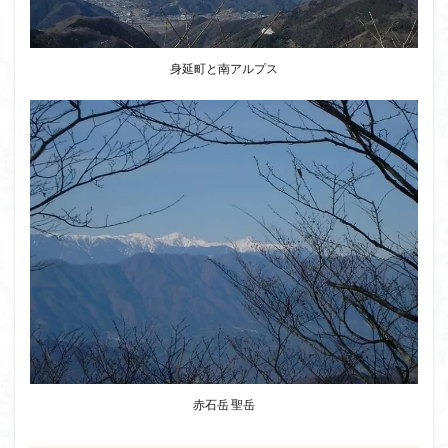
身延町と南アルプス
赤石岳 聖岳