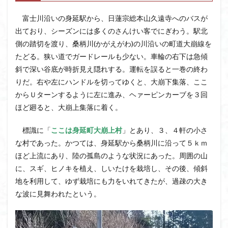
茅塚
花崗岩
花の谷
花の百名山
富士川沿いの身延駅から、日蓮宗総本山久遠寺へのバスが
自己紹介
紅葉
自作画
能登半島
出ており、シーズンには多くのさんけい客でにぎわう。駅北
肘折温泉
羽根子山
群馬県
美人林
側の踏切を渡り、桑柄川(かがえがわ)の川沿いの町道大崩線を
羊背岩
羅臼
織田信長
緋寒桜
たどる。狭い道でガードレールも少ない。車輪の右下は急傾
斜で深い谷底が時折見え隠れする。運転を誤ると一巻の終わ
絶滅危惧植物
絶景ポイント
絵画
紅葉狩り
りだ。右や左にハンドルを切ってゆくと、大崩下集落、ここ
姥捨山
奥能登
3月
ハシリドコロ
からＵターンするように左に進み、ヘァーピンカーブを３回
ホタルブクロ
ブナ林
ブナ
ヒンドゥーの祠
ほど廻ると、大崩上集落に着く。
ヒロハコンロウソウ
ヒマラヤ杉
ヒマラヤ
標識に「
ここは身延町大崩上村
」とあり、３、４軒の小さ
ヒトリシズカ
ヒケゲツツジ
パワースポット
な村であった。かつては、身延駅から桑柄川に沿って５ｋｍ
ハルユキノシタ
パノラマ
ハヌマンラングール
ほど上流にあり、陸の孤島のような状況にあった。周囲の山
ハクサンフクロ
ホテイラン
ハクサンチドリ
に、スギ、ヒノキを植え、しいたけを栽培し、その後、傾斜
ハクサンイチゲ
ハカランダ
ハイグレード
地を利用して、ゆず栽培にも力をいれてきたが、過疎の大き
ハイキングコース
ネジバナ
ニッコウキスゲ
な波に見舞われたという。
なまこ壁
トウゴクミツバツツジ
デリー
ツバメオモト
ツツジ
ツクモグサ
チングルマ