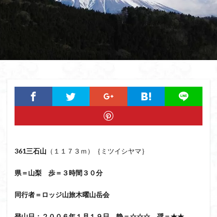
猿橋
猿投山
猪狩神社
猪狩山
猪の鼻ガ岳
狸山
物語山
物見岩
燕岳
浅間山
熊野古道
焚火
滝
滋賀県
源流
源氏物語
湿原
湖東
湖北
湖
港区
渡良瀬遊水地
清水
深田久弥
東峰
机
白髭神社
山小屋
崇台山
島根県
岸壁
岩殿山
岩根山
岩手県
岩宿の里
岐阜県
山火事
山椒
山梨県
山梨百名山
山形県
山口県
平尾山
山北
山の本
少林寺
小鹿野町
小諸
小川町
寺院
富津市
富山県
富士山
宝殿ヶ岳
361
三石山
（１１７３ｍ）｛ミツイシヤマ｝
官ノ倉山
宇津江四十八滝
子宝
干支の山
県＝山梨 歩＝３時間３０分
平氏ヶ岳
木花開那姫命
新潟県
木暮理太郎翁
月輪寺
月山
最高峰
暗沢山
昭和３７年
同行者＝ロッジ山旅木曜山岳会
明神峠
旧白神ブナ倶楽部
旧ブナ倶楽部
登山日：２００６年１月１９日 静＝☆☆☆ 奨＝★★