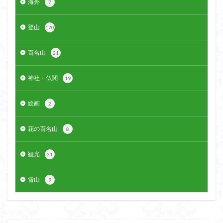
海外
7
登山
170
百名山
21
神社・仏閣
19
絵画
2
花の百名山
8
観光
31
雪山
9