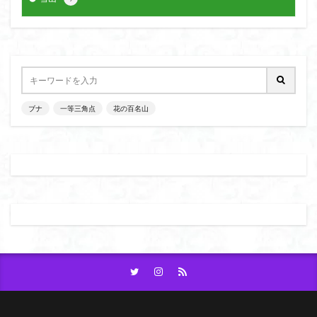
ブナ
一等三角点
花の百名山