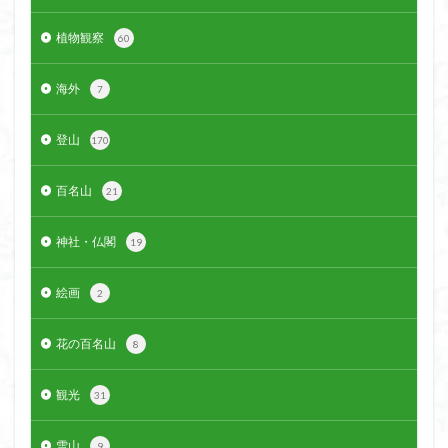
植物観察
60
海外
7
登山
170
百名山
21
神社・仏閣
19
絵画
2
花の百名山
8
観光
31
雪山
9