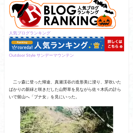
日野町
日蓮宗総本山
日帰り
日和田山
新穂高ロープウェイ
新潟平野西縁
強風
斜陽館
接触変成岩
所沢
慶良間諸島
愛知県
愛犬
愛宕神社
愛宕山
恵那市
人気ブログランキング
心太店
徳島県
御手洗神社
御嶽山
後蔵
白樺林
白鳥山
奥飛騨
近江富士
金精山
Outdoor Style サンデーマウンテン
金山城
金尾山
金勝山
金剛證寺
野麦峠
野鳥
郡内
道東
道志山地
道志
遊亀池
逗子
身延山 久遠寺
鍬柄岳
二ッ森に登った帰途、真瀬渓谷の造形美に浸り、芽吹いた
身延山
足和田山
足利
越谷市
越上山
ばかりの新緑と咲きだした山野草を見ながら佐々木氏の計ら
貫ヶ岳
象の背
谷川岳
諏訪湖
西郷
いで留山へ「ブナ女」を見にいった。
西穂高口
西湖
西御荷鉾山
西峰
錫杖岳
鎖場
西伊豆
飛竜の滝
麻那姫の像
鹿野山
高館山
高木石楠花
高山植物
高山岬
高山不動尊
高原
駒ケ岳
香川県