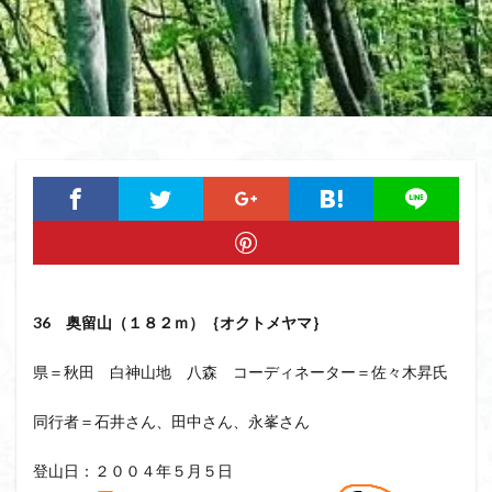
猿橋
猿投山
猪狩神社
猪狩山
猪の鼻ガ岳
狸山
物語山
物見岩
燕岳
浅間山
熊野古道
焚火
滝
滋賀県
源流
源氏物語
湿原
湖東
湖北
湖
港区
渡良瀬遊水地
清水
深田久弥
東峰
机
白髭神社
山小屋
崇台山
島根県
岸壁
岩殿山
岩根山
岩手県
岩宿の里
岐阜県
山火事
山椒
山梨県
山梨百名山
山形県
山口県
平尾山
山北
山の本
少林寺
小鹿野町
小諸
小川町
寺院
36 奥留山（１８２ｍ）｛オクトメヤマ｝
富津市
富山県
富士山
宝殿ヶ岳
県＝秋田 白神山地 八森 コーディネーター＝佐々木昇氏
官ノ倉山
宇津江四十八滝
子宝
干支の山
平氏ヶ岳
木花開那姫命
新潟県
木暮理太郎翁
同行者＝石井さん、田中さん、永峯さん
月輪寺
月山
最高峰
暗沢山
昭和３７年
登山日：２００４年５月５日
明神峠
旧白神ブナ倶楽部
旧ブナ倶楽部