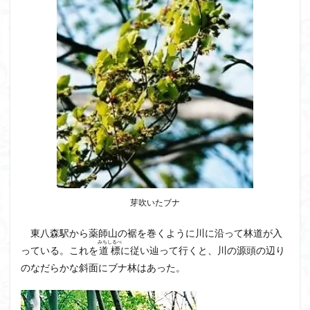
茅塚
花崗岩
花の谷
花の百名山
自己紹介
紅葉
自作画
能登半島
肘折温泉
羽根子山
群馬県
美人林
羊背岩
羅臼
織田信長
緋寒桜
絶滅危惧植物
絶景ポイント
絵画
紅葉狩り
姥捨山
奥能登
3月
ハシリドコロ
ホタルブクロ
ブナ林
ブナ
ヒンドゥーの祠
ヒロハコンロウソウ
ヒマラヤ杉
ヒマラヤ
ヒトリシズカ
ヒケゲツツジ
パワースポット
ハルユキノシタ
パノラマ
ハヌマンラングール
芽吹いたブナ
ハクサンフクロ
ホテイラン
ハクサンチドリ
東八森駅から薬師山の裾を巻くように川に沿って林道が入
ハクサンイチゲ
ハカランダ
ハイグレード
みちしるべ
っている。これを
道標
に従い辿って行くと、川の源頭の辺り
ハイキングコース
ネジバナ
ニッコウキスゲ
のなだらかな斜面にブナ林はあった。
なまこ壁
トウゴクミツバツツジ
デリー
ツバメオモト
ツツジ
ツクモグサ
チングルマ