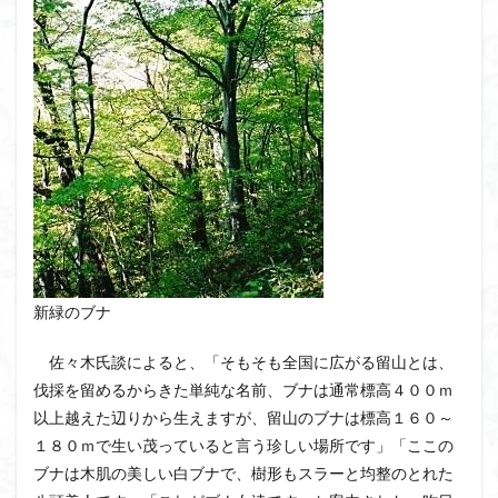
ウスユキソウ
キギノ沢
ウサギギク
インド
イワツメクサ
イワカガミ
イチゲの群衆
イタヤカエデ
イカリソウ
アズマシャクナゲ
アズマイチゲ
アジサイ
アケボノスミレ
アキチョウジ
アカヤシオ
アウリ高原
カワヅザクラ
キタミソウ
タツミソウ
ジジ岩・ババ岩
タチツボスミレ
タケノコ
ダケガンバの倒木
タカネシオガマ
ダイヤモンド富士
ダイコンソウ
そば福
新緑のブナ
シロヤシオ
シロバナイワカガミ
シラネアオイ
ジョシマート
ショウジョウバカマ
シャクナゲ
佐々木氏談によると、「そもそも全国に広がる留山とは、
伐採を留めるからきた単純な名前、ブナは通常標高４００ｍ
シモツケソウ
シヴァ神
キノコ狩り
シーク教
以上越えた辺りから生えますが、留山のブナは標高１６０～
サンカヨウ
ザゼンソウ
コンロンソウ
１８０ｍで生い茂っていると言う珍しい場所です」「ここの
コマクサ
コイワカガミ
コアジサイ
ブナは木肌の美しい白ブナで、樹形もスラーと均整のとれた
ゲンコツ山
ぐんま百名山
クルマユリ