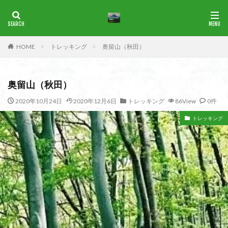
ブナ
一等三角点
花の百名山
HOME
トレッキング
奥留山（秋田）
カテゴリー
奥留山（秋田）
タグ
2020年10月24日
2020年12月6日
トレッキング
86View
0件
1965年
横尾山
津軽富士
津軽半島
津軽
トレッキング
津和野
洛北
沢登り
沖縄県
水沢山
歴史
武蔵御嶽神社
武蔵丘陵
武山
樹氷
榊山
流紋岩
楢抜山
森田山
棚山
桧枝岐
桐生市
桐の花
桃畑
桃源郷
根室海峡
栃木県
林道
松崎町
東近江市
東秩父
活火山
浅草
東京都
物見山
白山書房
登山
男山
甲賀
由比