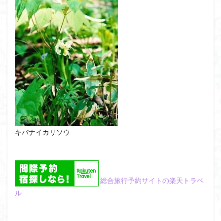
大菩薩嶺
大菩薩南部
大草鞋
大楠山
大桁山
大札山
大指山
大平山
大峰沼
十国峠
北海道
三毳山山麓
中信州
人名山
京都府
五百羅漢
二等三角点
二本木峠
事前準備
久慈山地
丹沢
丸山
中津川市
中山
中央アルプスロープウェイ
中央アルプス
両神神社奥社
伊勢
世界遺産
下北半島
上越
上州
上信越
三重県
三角点
三等三角点
三湖
三浦富士
キバナイカリソウ
三浦半島最高峰
三浦半島
三浦アルプス
三河
今別町
伊吹山地
北杜市郊外
八溝川湧水群
北日高
北区
北八ヶ岳山麓
北伊豆
総合旅行予約サイトの楽天トラベ
北アルプス
前日光
前山
利根
ル
初心者向け
初心者
冬桜
冠ヶ岳
兵庫県
八風山
八海山
伊豆
八国山