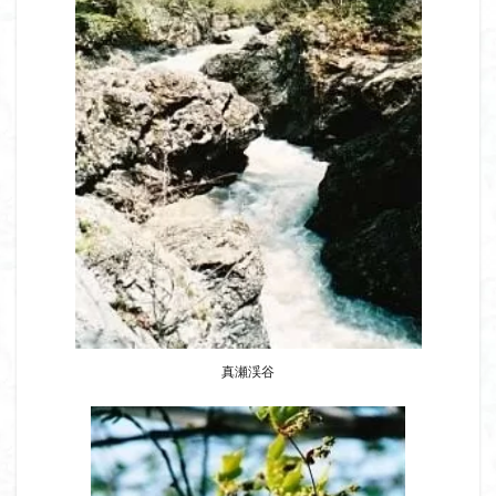
飯道神社
飯豊連峰
飯能
顔振峠
鐘撞堂山
韮崎
静岡県
青渭神社
青森県
青森ヒバ
雪崩
雪山
陣馬形山
阿武隈山地
関東平野
長野県
長者峰
長瀞かたくりの郷
長瀞
西多摩
西丹沢
百名山
神山
笠置山
笠森寺
笠森
竹寺
稲含神社
秩父連山
秩父神社
秩父吉田
秩父
秋田県
福島県
福井県
神津牧場
神奈川県
箱根
神代けやき
破風山
砲台山
石川県
石尊山
石割山
知床半島
真鶴半島
県立比企丘陵自然公園
真瀬渓谷
相定ヶ峰
益山寺
皆野
百里新道
百蔵山
筑波山
節分草
西上州
自然園
藪漕ぎ
薬師岳
蕎麦
蓼科高原
蒲生岳山麓
葉山
荒幡富士
荒倉山
茨城県
茨城の自然百選