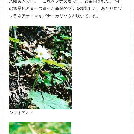
八頭美人です」「これがブナ女達です」と案内された。昨日
クアリ峠
ギンリョウソウ
ギンラン
の雪景色と又一つ違った新緑のブナを堪能した。あたりには
シラネアオイやキバナイカリソウが咲いていた。
キランソウ
三国山
三峰神社
奥穂高岳
吉見町
堂山
埼玉県
埼玉百名山
埼玉
城山
四津山
四尾連湖
四ノ井神社
噴気
和製マチュビチュ
周助山
吾妻
名峰
台東区
大パノラマ
古峰が原
古墳
単独
南部町
南木曽岳
南佐久
南会津
南アルプス南端
南アルプス
半月山
千葉県
千畳敷カール
千体荒神
十文字小屋
夕張
大仁田山
十二坊
天照皇大神宮
奥秩父
奥武蔵
奥日光
奥多摩
奥吉野
奥利根
奥久慈
奥三河
奈良県
夫神岳
太郎坊山
シラネアオイ
太田部
太田
天狗山
天然記念物
大峰山脈北部
天栄村
大高取山
大雪山旭岳ロープーウェイ
大野原神社
大谷嶺