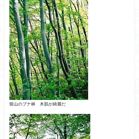
ボタンネコノメソウ
ほら貝
チゴユリ
ヤマエンゴサク
一等三角点
ロッジ山旅企画
ロッジ山旅
ロウバイ
ロープウェイ
ルドラプラヤグ
ルーティーン
リハビリ
ラベンダー畑
ラショウモンカズラ
ヨシバシオガマ
ユキノシタ
ユカデ
ヤマイワカガミ
ポンポン山
ヤシオツツジ
モルゲンロート
ムラサキヤシオ
ムラサキケマン
ムツおばあさん
ミヤマキンバイ
ミヤマカタバミ
ミネザクラ
みなかみ町
みどり池
ミツマタ
ミツバツツジ
マユミ
マッターホルン
チャニー
たばこ神社
留山のブナ林 木肌が綺麗だ
三国山脈
ウダイカンバの大木
カレンフェルト
カツラの巨木
カッコウソウ
カタクリ
カール
お花見
お坊山
オノエラン
オオイヌノフグリ
エビネ
エゾシカ
エゾシオガマ
ウメバチソウ