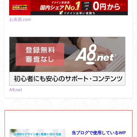
八十八か所巡り
八ヶ岳
兜造りの江戸時代後期の民家
兜山
兎藪
偉人
お名前.com
信濃川上
佐野峠
佐野
佐竹寺
低山
伊香保温泉
伊豆大島
黒ブナ
検索
A8.net
当ブログで使用しているWP