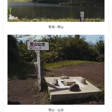
茅塚
花崗岩
花の谷
花の百名山
自己紹介
紅葉
自作画
能登半島
肘折温泉
羽根子山
群馬県
美人林
羊背岩
羅臼
織田信長
緋寒桜
聖湖～聖山
絶滅危惧植物
絶景ポイント
絵画
紅葉狩り
姥捨山
奥能登
3月
ハシリドコロ
ホタルブクロ
ブナ林
ブナ
ヒンドゥーの祠
ヒロハコンロウソウ
ヒマラヤ杉
ヒマラヤ
ヒトリシズカ
ヒケゲツツジ
パワースポット
ハルユキノシタ
パノラマ
ハヌマンラングール
ハクサンフクロ
ホテイラン
ハクサンチドリ
ハクサンイチゲ
ハカランダ
ハイグレード
ハイキングコース
ネジバナ
ニッコウキスゲ
なまこ壁
トウゴクミツバツツジ
デリー
ツバメオモト
ツツジ
ツクモグサ
チングルマ
聖山・山頂