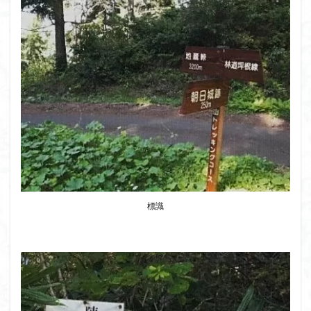
クアリ峠
ギンリョウソウ
ギンラン
キランソウ
三国山
三峰神社
奥穂高岳
吉見町
堂山
埼玉県
埼玉百名山
埼玉
城山
四津山
四尾連湖
四ノ井神社
噴気
和製マチュビチュ
周助山
吾妻
名峰
台東区
大パノラマ
古峰が原
古墳
単独
南部町
南木曽岳
南佐久
南会津
南アルプス南端
南アルプス
半月山
千葉県
千畳敷カール
千体荒神
十文字小屋
夕張
大仁田山
十二坊
天照皇大神宮
奥秩父
標識
奥武蔵
奥日光
奥多摩
奥吉野
奥利根
奥久慈
奥三河
奈良県
夫神岳
太郎坊山
太田部
太田
天狗山
天然記念物
大峰山脈北部
天栄村
大高取山
大雪山旭岳ロープーウェイ
大野原神社
大谷嶺