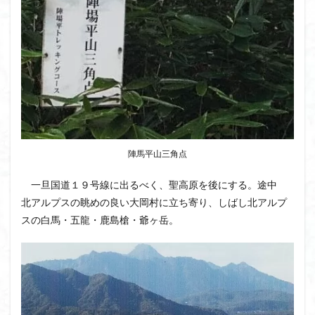
大菩薩嶺
大菩薩南部
大草鞋
大楠山
大桁山
大札山
大指山
大平山
大峰沼
十国峠
北海道
三毳山山麓
中信州
人名山
京都府
五百羅漢
二等三角点
二本木峠
事前準備
久慈山地
丹沢
丸山
中津川市
中山
中央アルプスロープウェイ
中央アルプス
両神神社奥社
伊勢
世界遺産
陣馬平山三角点
下北半島
上越
上州
上信越
三重県
一旦国道１９号線に出るべく、聖高原を後にする。途中
三角点
三等三角点
三湖
三浦富士
北アルプスの眺めの良い大岡村に立ち寄り、しばし北アルプ
三浦半島最高峰
三浦半島
三浦アルプス
三河
スの白馬・五龍・鹿島槍・爺ヶ岳。
今別町
伊吹山地
北杜市郊外
八溝川湧水群
北日高
北区
北八ヶ岳山麓
北伊豆
北アルプス
前日光
前山
利根
初心者向け
初心者
冬桜
冠ヶ岳
兵庫県
八風山
八海山
伊豆
八国山