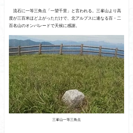
ボタンネコノメソウ
ほら貝
チゴユリ
流石に一等三角点「一望千里」と言われる。三峯山より高
ヤマエンゴサク
一等三角点
ロッジ山旅企画
度が三百米ほど上がっただけで、北アルプスに連なる百・二
ロッジ山旅
ロウバイ
ロープウェイ
百名山のオンパレードで天候に感謝。
ルドラプラヤグ
ルーティーン
リハビリ
ラベンダー畑
ラショウモンカズラ
ヨシバシオガマ
ユキノシタ
ユカデ
ヤマイワカガミ
ポンポン山
ヤシオツツジ
モルゲンロート
ムラサキヤシオ
ムラサキケマン
ムツおばあさん
ミヤマキンバイ
ミヤマカタバミ
ミネザクラ
みなかみ町
みどり池
ミツマタ
ミツバツツジ
マユミ
マッターホルン
チャニー
たばこ神社
三国山脈
ウダイカンバの大木
カレンフェルト
カツラの巨木
カッコウソウ
カタクリ
カール
三峯山一等三角点
お花見
お坊山
オノエラン
オオイヌノフグリ
エビネ
エゾシカ
エゾシオガマ
ウメバチソウ