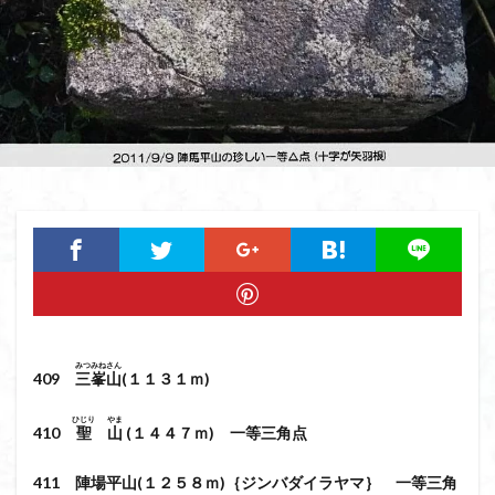
猿橋
猿投山
猪狩神社
猪狩山
猪の鼻ガ岳
狸山
物語山
物見岩
燕岳
浅間山
熊野古道
焚火
滝
滋賀県
源流
源氏物語
湿原
湖東
湖北
湖
港区
渡良瀬遊水地
清水
深田久弥
東峰
机
白髭神社
山小屋
崇台山
島根県
岸壁
岩殿山
岩根山
岩手県
岩宿の里
岐阜県
山火事
山椒
山梨県
山梨百名山
山形県
山口県
平尾山
山北
山の本
少林寺
小鹿野町
小諸
小川町
寺院
富津市
富山県
富士山
宝殿ヶ岳
みつ
みねさん
官ノ倉山
宇津江四十八滝
子宝
干支の山
409
三
峯山
(１１３１ｍ)
平氏ヶ岳
木花開那姫命
新潟県
木暮理太郎翁
ひじり
やま
410
聖
山
(１４４７ｍ) 一等三角点
月輪寺
月山
最高峰
暗沢山
昭和３７年
明神峠
旧白神ブナ倶楽部
旧ブナ倶楽部
411 陣場平山(１２５８ｍ)｛ジンバダイラヤマ｝ 一等三角