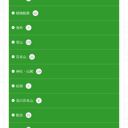
植物観察
60
海外
7
登山
170
百名山
21
神社・仏閣
19
絵画
2
花の百名山
8
観光
31