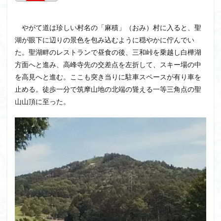
飯道神社
飯豊連峰
飯能
顔振峠
鐘撞堂山
韮崎
静岡県
青渭神社
青森県
やがて道は珍しい村名の「麻積」（おみ）村に入ると、聖
青森ヒバ
雪崩
雪山
陣馬形山
湖が眼下に辺りの景色を包み込むように穏やかに佇んでい
阿武隈山地
関東平野
長野県
長者峰
た。聖湖畔のレストランで昼食の後、三和峠を乗越し白樺湖
方面へと進み、高峰寺先の交差点を左折して、スキー場の中
長瀞かたくりの郷
長瀞
西多摩
西丹沢
を高見へと進む。ここも突き当りに駐車スペースが有り車を
百名山
神山
笠置山
笠森寺
笠森
止める。徒歩一分で筑摩山地の北端の聳える一等三角点の聖
竹寺
稲含神社
秩父連山
秩父神社
山山頂に至った。
秩父吉田
秩父
秋田県
福島県
福井県
神津牧場
神奈川県
箱根
神代けやき
破風山
砲台山
石川県
石尊山
石割山
知床半島
真鶴半島
県立比企丘陵自然公園
相定ヶ峰
益山寺
皆野
百里新道
百蔵山
筑波山
節分草
西上州
自然園
藪漕ぎ
薬師岳
蕎麦
蓼科高原
蒲生岳山麓
葉山
荒幡富士
荒倉山
茨城県
茨城の自然百選