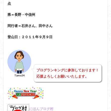
日野町
日蓮宗総本山
日帰り
日和田山
点
新穂高ロープウェイ
新潟平野西縁
強風
県＝長野・中信州
斜陽館
接触変成岩
所沢
慶良間諸島
愛知県
愛犬
愛宕神社
愛宕山
恵那市
同行者＝石井さん、田中さん
心太店
徳島県
御手洗神社
御嶽山
後蔵
登山日：２０１１年９月９日
白樺林
白鳥山
奥飛騨
近江富士
金精山
金山城
金尾山
金勝山
金剛證寺
野麦峠
野鳥
郡内
道東
道志山地
道志
遊亀池
逗子
身延山 久遠寺
鍬柄岳
身延山
足和田山
ブログランキングに参加しております！
足利
越谷市
越上山
Tamo24
応援よろしくお願いいたします。
貫ヶ岳
象の背
谷川岳
諏訪湖
西郷
西穂高口
西湖
西御荷鉾山
西峰
錫杖岳
鎖場
西伊豆
飛竜の滝
麻那姫の像
鹿野山
高館山
高木石楠花
高山植物
高山岬
高山不動尊
高原
駒ケ岳
香川県
にほんブログ村