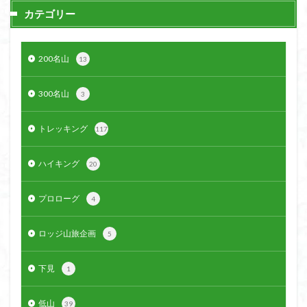
カテゴリー
200名山
13
300名山
3
トレッキング
117
ハイキング
20
プロローグ
4
ロッジ山旅企画
5
下見
1
低山
39