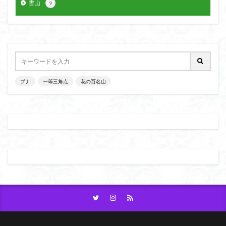
雪山
9
ブナ
一等三角点
花の百名山