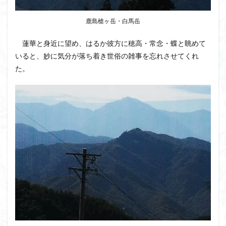
鹿島槍ヶ岳・白馬岳
蓮華と身近に望め、はるか彼方に穂高・常念・蝶と眺めて
いると、妙に気分が落ち着き世俗の雑事を忘れさせてくれ
た。