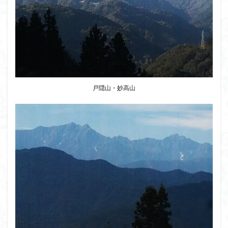
八十八か所巡り
八ヶ岳
兜造りの江戸時代後期の民家
兜山
兎藪
偉人
信濃川上
佐野峠
佐野
佐竹寺
低山
伊香保温泉
伊豆大島
黒ブナ
検索
戸隠山・妙高山