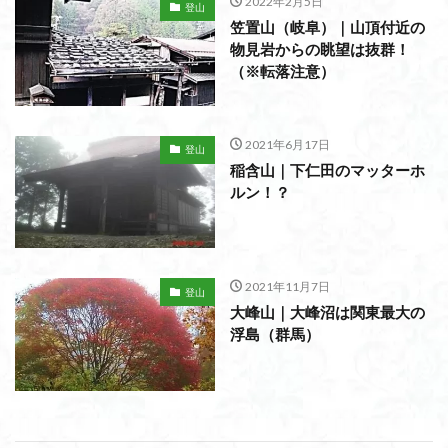
2022年2月5日
登山
笠置山（岐阜）｜山頂付近の
物見岩からの眺望は抜群！
（※転落注意）
2021年6月17日
登山
稲含山｜下仁田のマッターホ
ルン！？
2021年11月7日
登山
大峰山｜大峰沼は関東最大の
浮島（群馬）