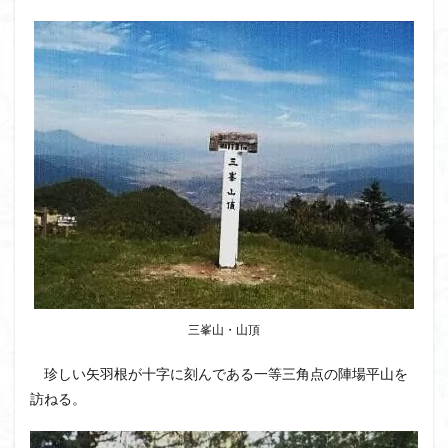
ウスユキソウ
キギノ沢
ウサギギク
インド
イワツメクサ
イワカガミ
イチゲの群衆
イタヤカエデ
イカリソウ
アズマシャクナゲ
アズマイチゲ
アジサイ
アケボノスミレ
アキチョウジ
アカヤシオ
アウリ高原
カワヅザクラ
キタミソウ
タツミソウ
ジジ岩・ババ岩
タチツボスミレ
タケノコ
ダケガンバの倒木
タカネシオガマ
ダイヤモンド富士
ダイコンソウ
そば福
シロヤシオ
シロバナイワカガミ
シラネアオイ
ジョシマート
ショウジョウバカマ
シャクナゲ
三峯山・山頂
シモツケソウ
シヴァ神
キノコ狩り
シーク教
珍しい矢羽根が十字に刻んである一等三角点の陣場平山を
サンカヨウ
ザゼンソウ
コンロンソウ
訪ねる。
コマクサ
コイワカガミ
コアジサイ
ゲンコツ山
ぐんま百名山
クルマユリ