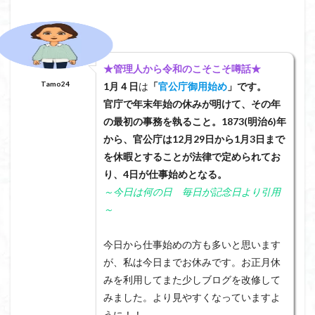
★管理人から令和のこそこそ噂話★
Tamo24
1月４日
は
「
官公庁御用始め
」です。
官庁で年末年始の休みが明けて、その年
の最初の事務を執ること。1873(明治6)年
から、官公庁は12月29日から1月3日まで
を休暇とすることが法律で定められてお
り、4日が仕事始めとなる。
～今日は何の日 毎日が記念日より引用
～
今日から仕事始めの方も多いと思います
が、私は今日までお休みです。お正月休
みを利用してまた少しブログを改修して
みました。より見やすくなっていますよ
うに！！