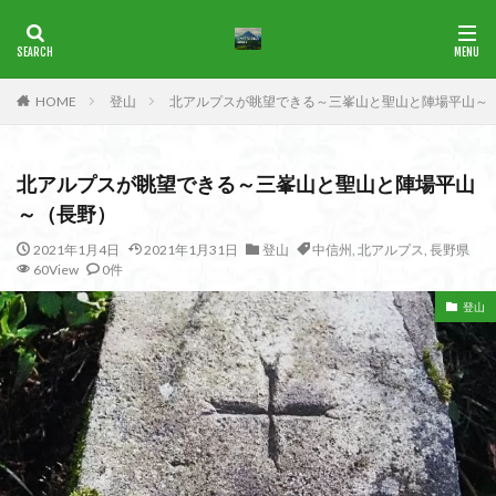
ブナ
一等三角点
花の百名山
HOME
登山
北アルプスが眺望できる～三峯山と聖山と陣場平山～
カテゴリー
北アルプスが眺望できる～三峯山と聖山と陣場平山
タグ
～（長野）
1965年
横尾山
津軽富士
津軽半島
津軽
2021年1月4日
2021年1月31日
登山
中信州
,
北アルプス
,
長野県
60View
0件
津和野
洛北
沢登り
沖縄県
水沢山
歴史
武蔵御嶽神社
武蔵丘陵
武山
樹氷
登山
榊山
流紋岩
楢抜山
森田山
棚山
桧枝岐
桐生市
桐の花
桃畑
桃源郷
根室海峡
栃木県
林道
松崎町
東近江市
東秩父
活火山
浅草
東京都
物見山
白山書房
登山
男山
甲賀
由比