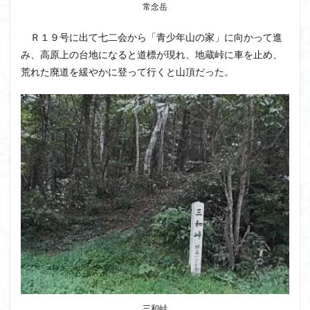
常念岳
Ｒ１９号に出て七二会から「青少年山の家」に向かって進
み、高原上の台地になると道標が現れ、地蔵峠に車を止め、
荒れた廃道を緩やかに登って行くと山頂だった。
三和峠