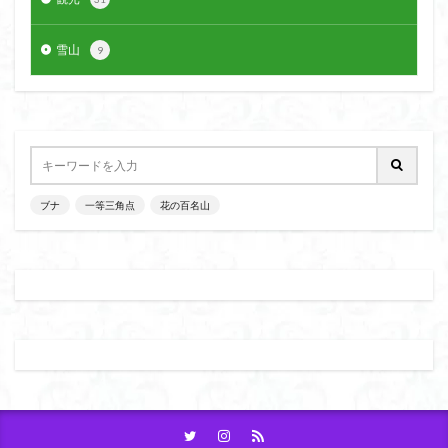
雪山
9
ブナ
一等三角点
花の百名山