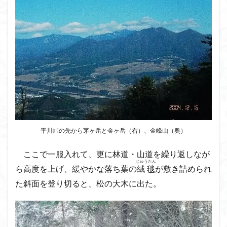
大菩薩嶺
大菩薩南部
大草鞋
大楠山
大桁山
大札山
大指山
大平山
大峰沼
十国峠
北海道
三毳山山麓
中信州
人名山
京都府
五百羅漢
二等三角点
二本木峠
事前準備
久慈山地
丹沢
丸山
中津川市
中山
中央アルプスロープウェイ
中央アルプス
両神神社奥社
伊勢
世界遺産
下北半島
上越
上州
上信越
三重県
平川峠の先から茅ヶ岳と金ヶ岳（右）、金峰山（奥）
三角点
三等三角点
三湖
三浦富士
三浦半島最高峰
三浦半島
三浦アルプス
三河
ここで一服入れて、更に林道・山道を繰り返しなが
じゅうたん
今別町
伊吹山地
北杜市郊外
八溝川湧水群
ら高度を上げ、緩やかな落ち葉の
絨毯
が敷き詰められ
北日高
北区
北八ヶ岳山麓
北伊豆
た斜面を登り切ると、松の大木に出た。
北アルプス
前日光
前山
利根
初心者向け
初心者
冬桜
冠ヶ岳
兵庫県
八風山
八海山
伊豆
八国山