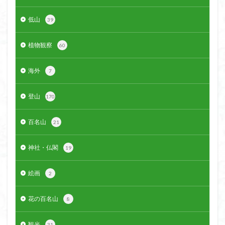
低山
39
植物観察
60
海外
7
登山
170
百名山
21
神社・仏閣
19
絵画
2
花の百名山
8
観光
31