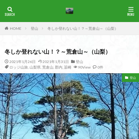
ブナ
一等三角点
花の百名山
HOME
登山
冬しか登れない山！？～荒倉山～（山梨）
カテゴリー
冬しか登れない山！？～荒倉山～（山梨）
タグ
2021年1月26日
2021年1月31日
登山
ロッジ山旅
,
山梨県
,
荒倉山
,
郡内
,
韮崎
90View
0件
1965年
横尾山
津軽富士
津軽半島
津軽
津和野
洛北
沢登り
沖縄県
水沢山
登山
歴史
武蔵御嶽神社
武蔵丘陵
武山
樹氷
榊山
流紋岩
楢抜山
森田山
棚山
桧枝岐
桐生市
桐の花
桃畑
桃源郷
根室海峡
栃木県
林道
松崎町
東近江市
東秩父
活火山
浅草
東京都
物見山
白山書房
登山
男山
甲賀
由比