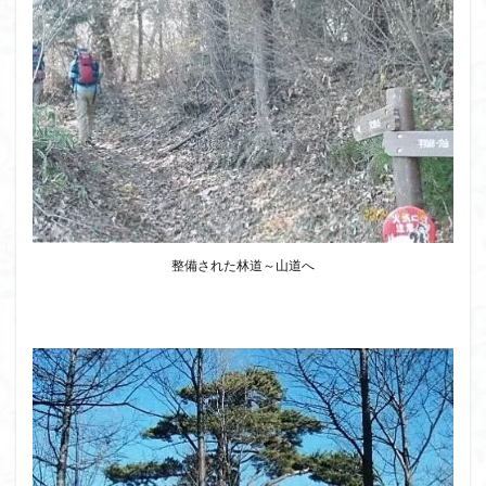
八十八か所巡り
八ヶ岳
兜造りの江戸時代後期の民家
兜山
兎藪
偉人
信濃川上
佐野峠
佐野
佐竹寺
低山
伊香保温泉
伊豆大島
黒ブナ
検索
整備された林道～山道へ