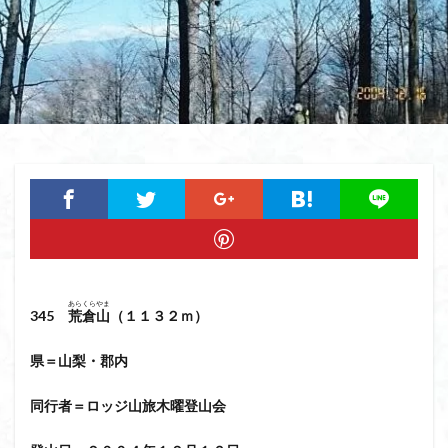
猿橋
猿投山
猪狩神社
猪狩山
猪の鼻ガ岳
狸山
物語山
物見岩
燕岳
浅間山
熊野古道
焚火
滝
滋賀県
源流
源氏物語
湿原
湖東
湖北
湖
港区
渡良瀬遊水地
清水
深田久弥
東峰
机
白髭神社
山小屋
崇台山
島根県
岸壁
岩殿山
岩根山
岩手県
岩宿の里
岐阜県
山火事
山椒
山梨県
山梨百名山
山形県
山口県
平尾山
山北
山の本
少林寺
小鹿野町
小諸
小川町
寺院
あらくらやま
富津市
富山県
富士山
宝殿ヶ岳
345
荒倉山
（１１３２ｍ）
官ノ倉山
宇津江四十八滝
子宝
干支の山
県＝山梨・郡内
平氏ヶ岳
木花開那姫命
新潟県
木暮理太郎翁
月輪寺
月山
最高峰
暗沢山
昭和３７年
同行者＝ロッジ山旅木曜登山会
明神峠
旧白神ブナ倶楽部
旧ブナ倶楽部