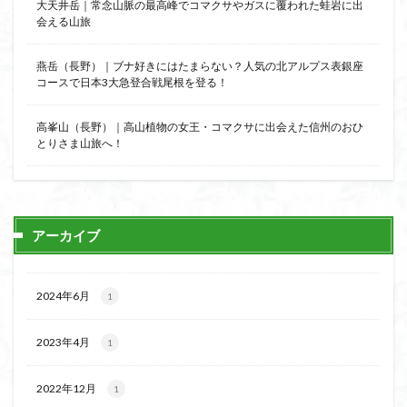
大天井岳｜常念山脈の最高峰でコマクサやガスに覆われた蛙岩に出
会える山旅
燕岳（長野）｜ブナ好きにはたまらない？人気の北アルプス表銀座
コースで日本3大急登合戦尾根を登る！
高峯山（長野）｜高山植物の女王・コマクサに出会えた信州のおひ
とりさま山旅へ！
アーカイブ
2024年6月
1
2023年4月
1
2022年12月
1