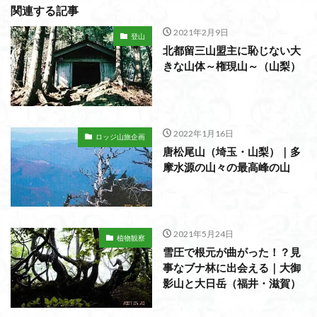
関連する記事
2021年2月9日
登山
北都留三山盟主に恥じない大
きな山体～権現山～（山梨）
2022年1月16日
ロッジ山旅企画
唐松尾山（埼玉・山梨）｜多
摩水源の山々の最高峰の山
2021年5月24日
植物観察
雪圧で根元が曲がった！？見
事なブナ林に出会える｜大御
影山と大日岳（福井・滋賀）