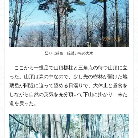
辺りは落葉 緑濃い松の大木
ここから一投足で山頂標柱と三角点の待つ山頂に立
った。山頂は森の中なので、少し先の樹林が開けた地
蔵岳が間近に迫って望める日溜りで、大休止と昼食を
しながら自然の英気を充分頂いて下山に掛かり、来た
道を戻った。