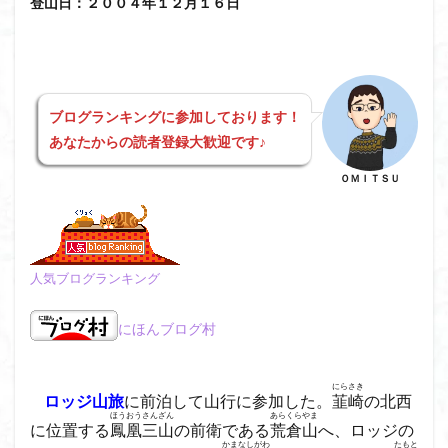
登山日：２００４年１２月１６日
日野町
日蓮宗総本山
日帰り
日和田山
新穂高ロープウェイ
新潟平野西縁
強風
斜陽館
接触変成岩
所沢
慶良間諸島
愛知県
愛犬
愛宕神社
愛宕山
恵那市
ブログランキングに参加しております！
心太店
徳島県
御手洗神社
御嶽山
後蔵
あなたからの読者登録大歓迎です♪
白樺林
白鳥山
奥飛騨
近江富士
金精山
ＯＭＩＴＳＵ
金山城
金尾山
金勝山
金剛證寺
野麦峠
野鳥
郡内
道東
道志山地
道志
遊亀池
逗子
身延山 久遠寺
鍬柄岳
人気ブログランキング
身延山
足和田山
足利
越谷市
越上山
貫ヶ岳
象の背
谷川岳
諏訪湖
西郷
にほんブログ村
西穂高口
西湖
西御荷鉾山
西峰
錫杖岳
鎖場
西伊豆
飛竜の滝
麻那姫の像
にらさき
ロッジ山旅
に前泊して山行に参加した。
韮崎
の北西
鹿野山
高館山
高木石楠花
高山植物
ほうおうさんざん
あらくらやま
に位置する
鳳凰三山
の前衛である
荒倉山
へ、ロッジの
高山岬
高山不動尊
高原
駒ケ岳
香川県
かまなしがわ
たもと