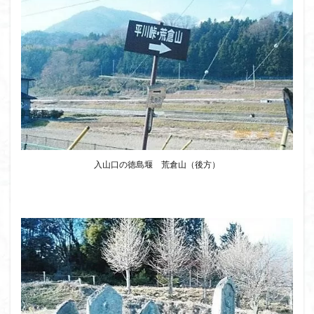
茅塚
花崗岩
花の谷
花の百名山
自己紹介
紅葉
自作画
能登半島
肘折温泉
羽根子山
群馬県
美人林
羊背岩
羅臼
織田信長
緋寒桜
絶滅危惧植物
絶景ポイント
絵画
紅葉狩り
姥捨山
奥能登
3月
ハシリドコロ
ホタルブクロ
ブナ林
ブナ
ヒンドゥーの祠
ヒロハコンロウソウ
ヒマラヤ杉
ヒマラヤ
入山口の徳島堰 荒倉山（後方）
ヒトリシズカ
ヒケゲツツジ
パワースポット
ハルユキノシタ
パノラマ
ハヌマンラングール
ハクサンフクロ
ホテイラン
ハクサンチドリ
ハクサンイチゲ
ハカランダ
ハイグレード
ハイキングコース
ネジバナ
ニッコウキスゲ
なまこ壁
トウゴクミツバツツジ
デリー
ツバメオモト
ツツジ
ツクモグサ
チングルマ