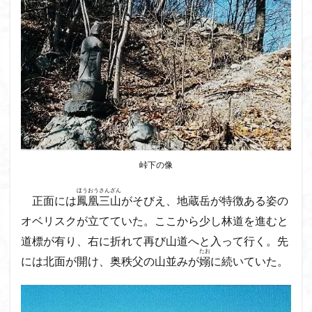
クアリ峠
ギンリョウソウ
ギンラン
キランソウ
三国山
三峰神社
奥穂高岳
吉見町
堂山
埼玉県
埼玉百名山
埼玉
城山
四津山
四尾連湖
四ノ井神社
噴気
和製マチュビチュ
周助山
吾妻
名峰
台東区
大パノラマ
古峰が原
古墳
単独
南部町
南木曽岳
南佐久
南会津
南アルプス南端
南アルプス
半月山
千葉県
峠下の像
千畳敷カール
千体荒神
十文字小屋
夕張
ほうおうさんざん
正面には
鳳凰三山
がそびえ、地蔵岳が特徴ある姿の
大仁田山
十二坊
天照皇大神宮
奥秩父
オベリスクが立てていた。
ここから少し林道を進むと
奥武蔵
奥日光
奥多摩
奥吉野
奥利根
道標が有り、右に折れて再び山道へと入って行く。先
奥久慈
奥三河
奈良県
夫神岳
太郎坊山
たお
には北面が開け、奥秩父の山並みが
嫋
に続いていた。
太田部
太田
天狗山
天然記念物
大峰山脈北部
天栄村
大高取山
大雪山旭岳ロープーウェイ
大野原神社
大谷嶺