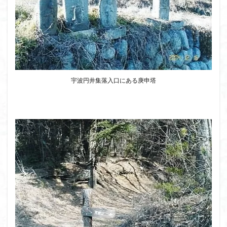
ボタンネコノメソウ
ほら貝
チゴユリ
ヤマエンゴサク
一等三角点
ロッジ山旅企画
ロッジ山旅
ロウバイ
ロープウェイ
ルドラプラヤグ
ルーティーン
リハビリ
ラベンダー畑
ラショウモンカズラ
ヨシバシオガマ
宇波円井集落入口にある庚申塔
ユキノシタ
ユカデ
ヤマイワカガミ
ポンポン山
ヤシオツツジ
モルゲンロート
ムラサキヤシオ
ムラサキケマン
ムツおばあさん
ミヤマキンバイ
ミヤマカタバミ
ミネザクラ
みなかみ町
みどり池
ミツマタ
ミツバツツジ
マユミ
マッターホルン
チャニー
たばこ神社
三国山脈
ウダイカンバの大木
カレンフェルト
カツラの巨木
カッコウソウ
カタクリ
カール
お花見
お坊山
オノエラン
オオイヌノフグリ
エビネ
エゾシカ
エゾシオガマ
ウメバチソウ