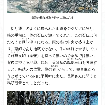
ウスユキソウ
キギノ沢
ウサギギク
インド
イワツメクサ
イワカガミ
イチゲの群衆
掘割の様な林道を跨ぎ山道に入る
イタヤカエデ
イカリソウ
アズマシャクナゲ
アズマイチゲ
アジサイ
アケボノスミレ
切り通しのように抉られた山道をジグザグに登り、
アキチョウジ
アカヤシオ
アウリ高原
峠の手前に一体の石仏が迎えてくれた。この石仏は何
きょうみしんしん
カワヅザクラ
キタミソウ
タツミソウ
だろうと
興味津々
になる。頭の姿は中央が盛り上が
ジジ岩・ババ岩
タチツボスミレ
タケノコ
り、薬師であり地蔵ではない。手の格好は合掌してい
しむいいん
ダケガンバの倒木
タカネシオガマ
て
施無畏印
（薬壺）を持って無いので薬師では無い。
ほうおうさんざん
ダイヤモンド富士
ダイコンソウ
そば福
背後に控える地蔵、観音、薬師岳の
鳳凰三山
を考慮す
おもむき
シロヤシオ
シロバナイワカガミ
シラネアオイ
ると、峠越えの位置、像の
趣
からして、観音像だろ
ジョシマート
ショウジョウバカマ
シャクナゲ
うと考えている内に平川峠に出た。長沢さんに聞くと
ばとうかんのん
シモツケソウ
シヴァ神
キノコ狩り
シーク教
馬頭観音
とのことだった。
サンカヨウ
ザゼンソウ
コンロンソウ
コマクサ
コイワカガミ
コアジサイ
ゲンコツ山
ぐんま百名山
クルマユリ