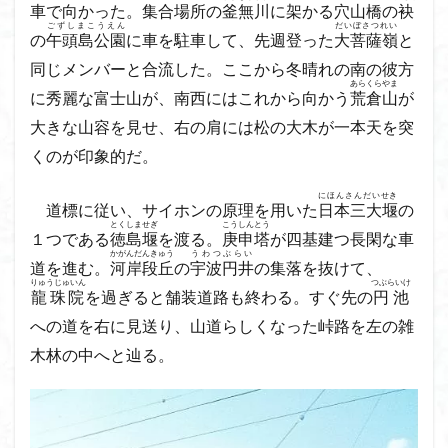
車で向かった。集合場所の
釜無川
に架かる穴山橋の
袂
飯道神社
飯豊連峰
飯能
顔振峠
ごずしまこうえん
だいぼさつれい
の
午頭島公園
に車を駐車して、先週登った
大菩薩嶺
と
鐘撞堂山
韮崎
静岡県
青渭神社
青森県
同じメンバーと合流した。ここから冬晴れの南の彼方
青森ヒバ
雪崩
雪山
陣馬形山
あらくらやま
に秀麗な富士山が、南西にはこれから向かう
荒倉山
が
阿武隈山地
関東平野
長野県
長者峰
大きな山容を見せ、右の肩には松の大木が一本天を突
長瀞かたくりの郷
長瀞
西多摩
西丹沢
くのが印象的だ。
百名山
神山
笠置山
笠森寺
笠森
竹寺
稲含神社
秩父連山
秩父神社
にほんさんだいせき
道標に従い、サイホンの原理を用いた
日本三大堰
の
秩父吉田
秩父
秋田県
福島県
福井県
とくしませぎ
こうしんとう
１つである
徳島堰
を渡る。
庚申塔
が四基建つ長閑な車
神津牧場
神奈川県
箱根
神代けやき
かがんだんきゅう
うわつぶらい
道を進む。
河岸段丘
の
宇波円井
の集落を抜けて、
破風山
砲台山
石川県
石尊山
石割山
りゅうじゅいん
つぶらいけ
龍珠院
を過ぎると舗装道路も終わる。すぐ先の
円池
知床半島
真鶴半島
県立比企丘陵自然公園
への道を右に見送り、山道らしくなった峠路を左の雑
相定ヶ峰
益山寺
皆野
百里新道
百蔵山
木林の中へと辿る。
筑波山
節分草
西上州
自然園
藪漕ぎ
薬師岳
蕎麦
蓼科高原
蒲生岳山麓
葉山
荒幡富士
荒倉山
茨城県
茨城の自然百選