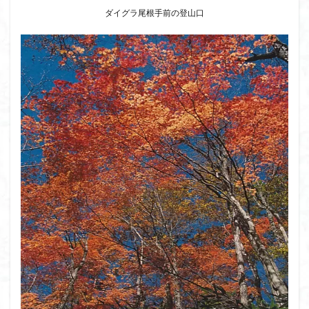
ダイグラ尾根手前の登山口
大菩薩嶺
大菩薩南部
大草鞋
大楠山
大桁山
大札山
大指山
大平山
大峰沼
十国峠
北海道
三毳山山麓
中信州
人名山
京都府
五百羅漢
二等三角点
二本木峠
事前準備
久慈山地
丹沢
丸山
中津川市
中山
中央アルプスロープウェイ
中央アルプス
両神神社奥社
伊勢
世界遺産
下北半島
上越
上州
上信越
三重県
三角点
三等三角点
三湖
三浦富士
三浦半島最高峰
三浦半島
三浦アルプス
三河
今別町
伊吹山地
北杜市郊外
八溝川湧水群
北日高
北区
北八ヶ岳山麓
北伊豆
北アルプス
前日光
前山
利根
初心者向け
初心者
冬桜
冠ヶ岳
兵庫県
八風山
八海山
伊豆
八国山