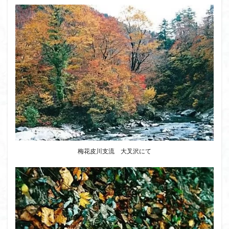
梅花皮川支流 大叉沢にて