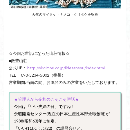
天然のマイタケ・ナメコ・クリタケを収穫
☆今回お世話になった山荘情報☆
■飯豊山荘
公式HP：
http://siroimori.co.jp/iidesansou/index.html
TEL： 090-5234-5002（携帯）
営業期間:当面の間、お風呂のみの営業をいたしております。
★管理人から令和のこそこそ噂話★
今日は「いい夫婦の日」ですね！
余暇開発センター(現在の日本生産性本部余暇創研)が
1988(昭和63)年に制定。
「いい(11)ふうふ(22)」の語呂合せと、