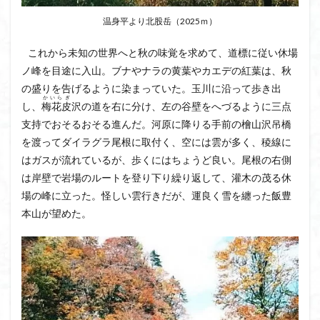
ウスユキソウ
キギノ沢
ウサギギク
インド
温身平より北股岳（2025ｍ）
イワツメクサ
イワカガミ
イチゲの群衆
これから未知の世界へと秋の味覚を求めて、道標に従い休場
イタヤカエデ
イカリソウ
アズマシャクナゲ
ノ峰を目途に入山。ブナやナラの黄葉やカエデの紅葉は、秋
アズマイチゲ
アジサイ
アケボノスミレ
の盛りを告げるように染まっていた。玉川に沿って歩き出
かいらぎ
アキチョウジ
アカヤシオ
アウリ高原
し、
梅花皮
沢の道を右に分け、左の谷壁をへづるように三点
カワヅザクラ
キタミソウ
タツミソウ
支持でおそるおそる進んだ。河原に降りる手前の檜山沢吊橋
を渡ってダイラグラ尾根に取付く、空には雲が多く、稜線に
ジジ岩・ババ岩
タチツボスミレ
タケノコ
はガスが流れているが、歩くにはちょうど良い。尾根の右側
ダケガンバの倒木
タカネシオガマ
は岸壁で岩場のルートを登り下り繰り返して、灌木の茂る休
ダイヤモンド富士
ダイコンソウ
そば福
場の峰に立った。怪しい雲行きだが、運良く雪を纏った飯豊
シロヤシオ
シロバナイワカガミ
シラネアオイ
本山が望めた。
ジョシマート
ショウジョウバカマ
シャクナゲ
シモツケソウ
シヴァ神
キノコ狩り
シーク教
サンカヨウ
ザゼンソウ
コンロンソウ
コマクサ
コイワカガミ
コアジサイ
ゲンコツ山
ぐんま百名山
クルマユリ