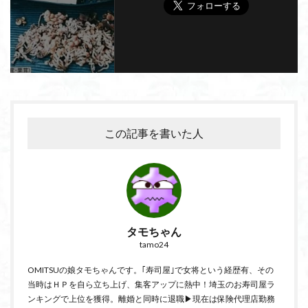
この記事を書いた人
タモちゃん
tamo24
OMITSUの娘タモちゃんです。｢寿司屋｣で女将という経歴有、その
当時はＨＰを自ら立ち上げ、集客アップに熱中！埼玉のお寿司屋ラ
ンキングで上位を獲得。離婚と同時に退職▶現在は保険代理店勤務