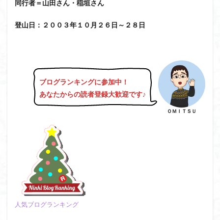
同行者＝山田さん・稲垣さん
日野町
日蓮宗総本山
日帰り
日和田山
新穂高ロープウェイ
新潟平野西縁
強風
登山日：２００３年１０月２６日～２８日
斜陽館
接触変成岩
所沢
慶良間諸島
愛知県
愛犬
愛宕神社
愛宕山
恵那市
心太店
徳島県
御手洗神社
御嶽山
後蔵
白樺林
白鳥山
奥飛騨
近江富士
金精山
ブログランキングに参加中！
あなたからの読者登録大歓迎です
♪
金山城
金尾山
金勝山
金剛證寺
野麦峠
野鳥
郡内
道東
道志山地
道志
ＯＭＩＴＳＵ
遊亀池
逗子
身延山 久遠寺
鍬柄岳
身延山
足和田山
足利
越谷市
越上山
貫ヶ岳
象の背
谷川岳
諏訪湖
西郷
西穂高口
西湖
西御荷鉾山
西峰
錫杖岳
鎖場
西伊豆
飛竜の滝
麻那姫の像
鹿野山
高館山
高木石楠花
高山植物
人気ブログランキング
高山岬
高山不動尊
高原
駒ケ岳
香川県