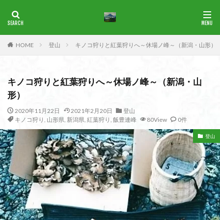
ブナ
一等三角点
花の百名山
HOME
登山
キノコ狩りと紅葉狩りへ～休場ノ峰～（新潟・山形）
カテゴリー
キノコ狩りと紅葉狩りへ～休場ノ峰～（新潟・山
タグ
形）
1965年
横尾山
津軽富士
津軽半島
津軽
2020年11月22日
2021年2月20日
登山
キノコ狩り
,
山形県
,
新潟県
,
紅葉狩り
,
飯豊連峰
80View
0件
津和野
洛北
沢登り
沖縄県
水沢山
歴史
武蔵御嶽神社
武蔵丘陵
武山
樹氷
登山
榊山
流紋岩
楢抜山
森田山
棚山
桧枝岐
桐生市
桐の花
桃畑
桃源郷
根室海峡
栃木県
林道
松崎町
東近江市
東秩父
活火山
浅草
東京都
物見山
白山書房
登山
男山
甲賀
由比