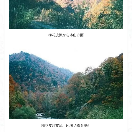
梅花皮沢から本山方面
梅花皮川支流 休場ノ峰を望む