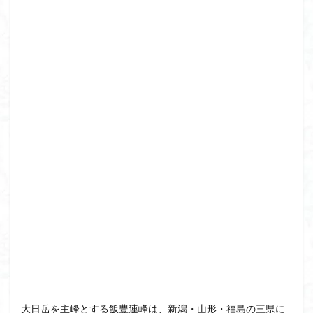
飯道神社
飯豊連峰
飯能
顔振峠
鐘撞堂山
韮崎
静岡県
青渭神社
青森県
青森ヒバ
雪崩
雪山
陣馬形山
阿武隈山地
関東平野
長野県
長者峰
長瀞かたくりの郷
長瀞
西多摩
西丹沢
百名山
神山
笠置山
笠森寺
笠森
竹寺
稲含神社
秩父連山
秩父神社
秩父吉田
秩父
秋田県
福島県
福井県
神津牧場
神奈川県
箱根
神代けやき
破風山
砲台山
石川県
石尊山
石割山
知床半島
真鶴半島
県立比企丘陵自然公園
相定ヶ峰
益山寺
皆野
百里新道
百蔵山
筑波山
節分草
西上州
自然園
藪漕ぎ
薬師岳
蕎麦
蓼科高原
蒲生岳山麓
葉山
荒幡富士
荒倉山
茨城県
茨城の自然百選
大日岳を主峰とする飯豊連峰は、新潟・山形・福島の三県に