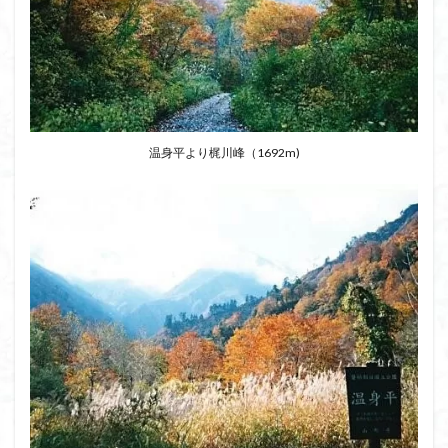
ボタンネコノメソウ
ほら貝
チゴユリ
ヤマエンゴサク
一等三角点
ロッジ山旅企画
ロッジ山旅
ロウバイ
ロープウェイ
ルドラプラヤグ
ルーティーン
リハビリ
ラベンダー畑
ラショウモンカズラ
ヨシバシオガマ
温身平より梶川峰（1692m)
ユキノシタ
ユカデ
ヤマイワカガミ
ポンポン山
ヤシオツツジ
モルゲンロート
ムラサキヤシオ
ムラサキケマン
ムツおばあさん
ミヤマキンバイ
ミヤマカタバミ
ミネザクラ
みなかみ町
みどり池
ミツマタ
ミツバツツジ
マユミ
マッターホルン
チャニー
たばこ神社
三国山脈
ウダイカンバの大木
カレンフェルト
カツラの巨木
カッコウソウ
カタクリ
カール
お花見
お坊山
オノエラン
オオイヌノフグリ
エビネ
エゾシカ
エゾシオガマ
ウメバチソウ