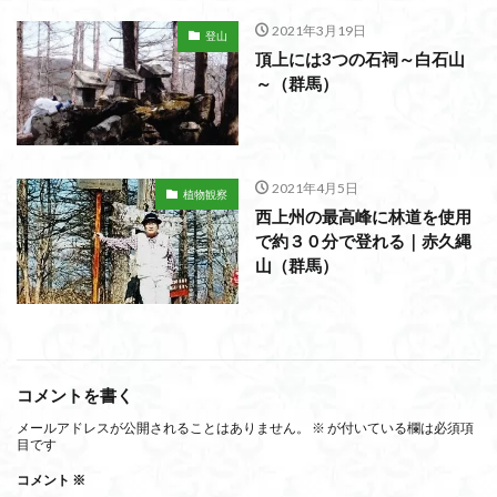
2021年3月19日
登山
頂上には3つの石祠～白石山
～（群馬）
2021年4月5日
植物観察
西上州の最高峰に林道を使用
で約３０分で登れる｜赤久縄
山（群馬）
コメントを書く
メールアドレスが公開されることはありません。
※
が付いている欄は必須項
目です
コメント
※