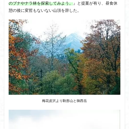
のブナやナラ林を探索してみよう。
』と提案が有り、昼食休
憩の後に変哲もないない山頂を辞した。
梅花皮沢より駒形山と御西岳