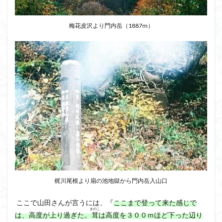
梅花皮沢より門内岳（1887m）
梶川尾根より扇の池地獄から門内岳入山口
ここで山田さんが言うには、『
ここまで登って来た感じで
きのこ
は、高度が上り過ぎた。
茸
は高度を３００ｍほど下った辺り