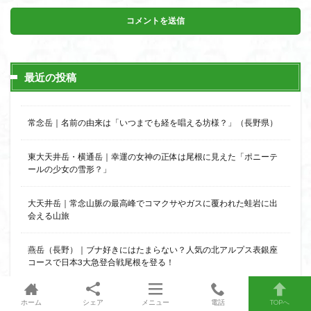
最近の投稿
常念岳｜名前の由来は「いつまでも経を唱える坊様？」（長野県）
東大天井岳・横通岳｜幸運の女神の正体は尾根に見えた「ポニーテ
ールの少女の雪形？」
大天井岳｜常念山脈の最高峰でコマクサやガスに覆われた蛙岩に出
会える山旅
燕岳（長野）｜ブナ好きにはたまらない？人気の北アルプス表銀座
コースで日本3大急登合戦尾根を登る！
高峯山（長野）｜高山植物の女王・コマクサに出会えた信州のおひ
ホーム
シェア
メニュー
電話
TOPへ
とりさま山旅へ！