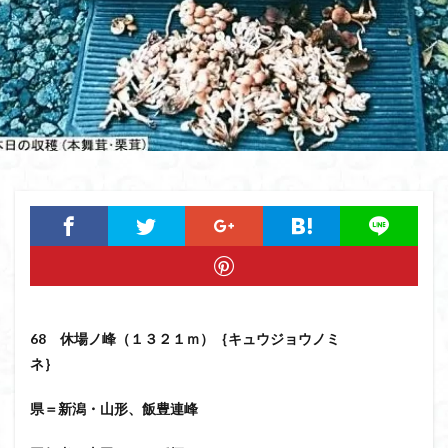
猿橋
猿投山
猪狩神社
猪狩山
猪の鼻ガ岳
狸山
物語山
物見岩
燕岳
浅間山
熊野古道
焚火
滝
滋賀県
源流
源氏物語
湿原
湖東
湖北
湖
港区
渡良瀬遊水地
清水
深田久弥
東峰
机
白髭神社
山小屋
崇台山
島根県
岸壁
岩殿山
岩根山
岩手県
岩宿の里
岐阜県
山火事
山椒
山梨県
山梨百名山
山形県
山口県
平尾山
山北
山の本
少林寺
小鹿野町
小諸
小川町
寺院
富津市
富山県
富士山
宝殿ヶ岳
68 休場ノ峰（１３２１ｍ）｛キュウジョウノミ
官ノ倉山
宇津江四十八滝
子宝
干支の山
ネ｝
平氏ヶ岳
木花開那姫命
新潟県
木暮理太郎翁
月輪寺
月山
最高峰
暗沢山
昭和３７年
県＝新潟・山形、飯豊連峰
明神峠
旧白神ブナ倶楽部
旧ブナ倶楽部