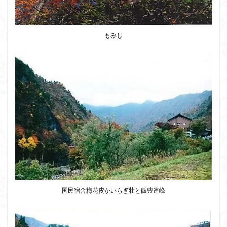
八十八か所巡り
八ヶ岳
兜造りの江戸時代後期の民家
兜山
兎藪
偉人
もみじ
信濃川上
佐野峠
佐野
佐竹寺
低山
伊香保温泉
伊豆大島
黒ブナ
検索
国民宿舎梅花皮かいらぎ壮と飯豊連峰