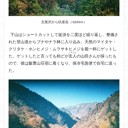
文覚沢から杁差岳（1636ｍ）
下山はショートカットして徒渉を二度ほど繰り返し、整備さ
れた登山道からブナやナラ林に入り込み、天然のマイタケ・
クリタケ・ホンヒメジ・ムラサキヒメジを籠一杯にゲットし
くろうと
た。ゲットしたと言っても殆どが
玄人
の山田さんが採ったも
ので、彼は飯豊山荘宿に着くなり、保冷宅急便で自宅に送っ
た。