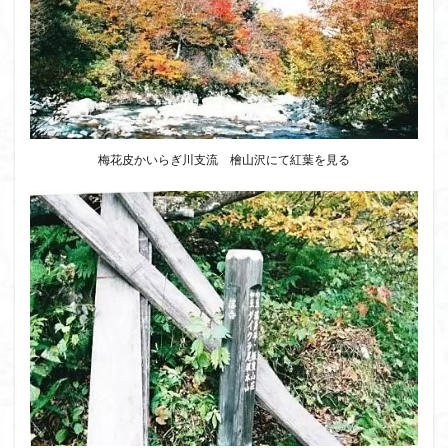
クアリ峠
ギンリョウソウ
ギンラン
キランソウ
三国山
三峰神社
奥穂高岳
吉見町
堂山
埼玉県
埼玉百名山
埼玉
城山
四津山
四尾連湖
四ノ井神社
噴気
和製マチュビチュ
周助山
吾妻
名峰
梅花皮かいらぎ川支流 檜山沢にて紅葉を見る
台東区
大パノラマ
古峰が原
古墳
単独
南部町
南木曽岳
南佐久
南会津
南アルプス南端
南アルプス
半月山
千葉県
千畳敷カール
千体荒神
十文字小屋
夕張
大仁田山
十二坊
天照皇大神宮
奥秩父
奥武蔵
奥日光
奥多摩
奥吉野
奥利根
奥久慈
奥三河
奈良県
夫神岳
太郎坊山
太田部
太田
天狗山
天然記念物
大峰山脈北部
天栄村
大高取山
大雪山旭岳ロープーウェイ
大野原神社
大谷嶺