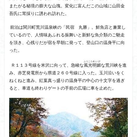
茅塚
花崗岩
花の谷
花の百名山
またがる秘境の膨大な山塊。変化に富んだこの山域に山田金
吾氏に茸採りに誘われ訪れた。
自己紹介
紅葉
自作画
能登半島
肘折温泉
羽根子山
群馬県
美人林
前泊は関川町荒川温泉峡の「民宿 丸勝」。鮮魚店と兼業し
羊背岩
羅臼
織田信長
緋寒桜
ているので、人情味あふれる振舞いと新鮮な魚介類のご馳走
絶滅危惧植物
絶景ポイント
絵画
紅葉狩り
を頂き、心残りだが宿を早朝に発って、登山口の温身平に向
った。
姥捨山
奥能登
3月
ハシリドコロ
ホタルブクロ
ブナ林
ブナ
ヒンドゥーの祠
ふうこう
めいび
Ｒ１１３号線を米沢に向って、急峻な
風光
明媚
な荒川峡を進
ヒロハコンロウソウ
ヒマラヤ杉
ヒマラヤ
み、赤芝発電所から県道２６０号線に入った。玉川沿いをく
ヒトリシズカ
ヒケゲツツジ
パワースポット
ねくねと進み、紅葉真っ盛りの温身平の中心の十文字を過ぎ
ハルユキノシタ
パノラマ
ハヌマンラングール
ると、車道も終わりゲートの手前の広場に車を止めた。
ハクサンフクロ
ホテイラン
ハクサンチドリ
ハクサンイチゲ
ハカランダ
ハイグレード
ハイキングコース
ネジバナ
ニッコウキスゲ
なまこ壁
トウゴクミツバツツジ
デリー
ツバメオモト
ツツジ
ツクモグサ
チングルマ