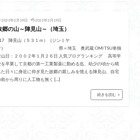
不動尊
高原
駒ケ岳
香川県
飯道神社
飯豊連峰
飯
崎
静岡県
青渭神社
青森県
青森ヒバ
雪崩
雪山
2021年2月19日
2021年2月19日
関東平野
長野県
長者峰
長瀞かたくりの郷
長瀞
西多摩
故郷の山～陣見山～（埼玉）
笠置山
笠森寺
笠森
竹寺
稲含神社
秩父連山
父
秋田県
福島県
福井県
神津牧場
神奈川県
箱根
217 陣見山（５３１ｍ）｛ジンミヤ
マ｝ 県＝埼玉 奥武蔵 OMITSU単独
山
石川県
石尊山
石割山
知床半島
真鶴半島
県立
登山日：２００２年１月２６日 人気ブログランキング 高等学
山寺
皆野
百里新道
百蔵山
筑波山
節分草
西上州
校を卒業して京都の第一工業製薬に勤める迄、幼少の頃から晴
岳
蕎麦
蓼科高原
蒲生岳山麓
葉山
荒幡富士
荒倉
れた日々に身近に仰ぎ見た故郷の親しみを憶える陣見山。自宅
茅塚
花崗岩
花の谷
花の百名山
自己紹介
紅葉
の前から周りに人工物も無く […]
折温泉
羽根子山
群馬県
美人林
羊背岩
羅臼
織田
続きを読む
絶景ポイント
絵画
紅葉狩り
姥捨山
奥能登
3月
ブナ林
ブナ
ヒンドゥーの祠
ヒロハコンロウソウ
ヒマラヤ
ヒケゲツツジ
パワースポット
ハルユキノシタ
パノラマ
ハ
ホテイラン
ハクサンチドリ
ハクサンイチゲ
ハカランダ
ネジバナ
ニッコウキスゲ
なまこ壁
トウゴクミツバツツジ