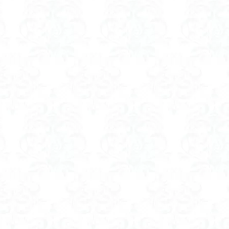
山
伊豆
八国山
八十八か所巡り
八ヶ岳
兜造りの江戸時
偉人
信濃川上
佐野峠
佐野
佐竹寺
低山
伊香
検索