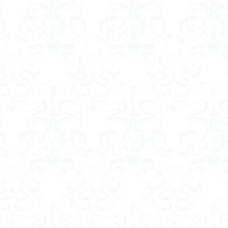
ツツジ
ツクモグサ
チングルマ
ボタンネコノメソウ
ほら貝
一等三角点
ロッジ山旅企画
ロッジ山旅
ロウバイ
ロープ
ルーティーン
リハビリ
ラベンダー畑
ラショウモンカズラ
ユカデ
ヤマイワカガミ
ポンポン山
ヤシオツツジ
モルゲンロ
ムラサキケマン
ムツおばあさん
ミヤマキンバイ
ミヤマカタバ
みどり池
ミツマタ
ミツバツツジ
マユミ
マッターホルン
三国山脈
ウダイカンバの大木
カレンフェルト
カツラの巨木
ール
お花見
お坊山
オノエラン
オオイヌノフグリ
エビ
ウメバチソウ
ウスユキソウ
キギノ沢
ウサギギク
インド
イチゲの群衆
イタヤカエデ
イカリソウ
アズマシャクナゲ
ア
ケボノスミレ
アキチョウジ
アカヤシオ
アウリ高原
カワヅザ
タツミソウ
ジジ岩・ババ岩
タチツボスミレ
タケノコ
ダケガ
ダイヤモンド富士
ダイコンソウ
そば福
シロヤシオ
シロ
ジョシマート
ショウジョウバカマ
シャクナゲ
シモツケソウ
シーク教
サンカヨウ
ザゼンソウ
コンロンソウ
コマクサ