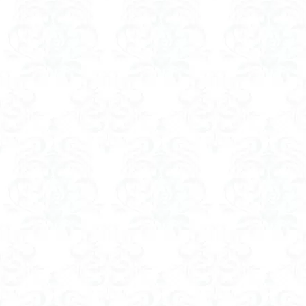
八風山
八海
兜山
兎藪
黒ブナ