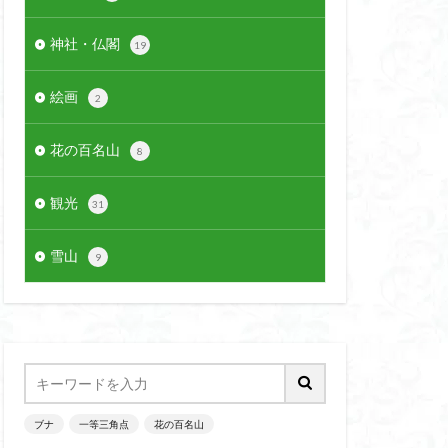
神社・仏閣
19
絵画
2
花の百名山
8
観光
31
雪山
9
ブナ
一等三角点
花の百名山