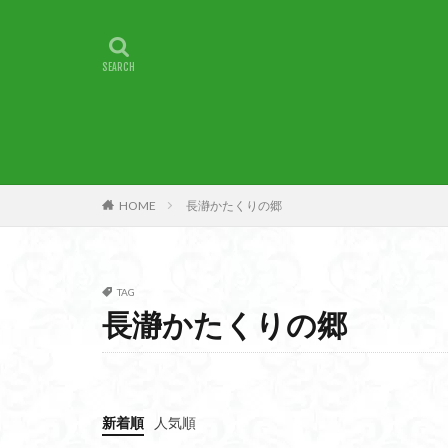
甲賀
由比
燕岳
浅間山
湖北
湖
崇台山
島根
山梨県
山梨
小諸
小川町
子宝
干支の
HOME
長瀞かたくりの郷
最高峰
暗沢
日蓮宗総本山
接触変成岩
TAG
徳島県
御手
長瀞かたくりの郷
金山城
金尾
遊亀池
逗子
貫ヶ岳
象の
新着順
人気順
錫杖岳
鎖場