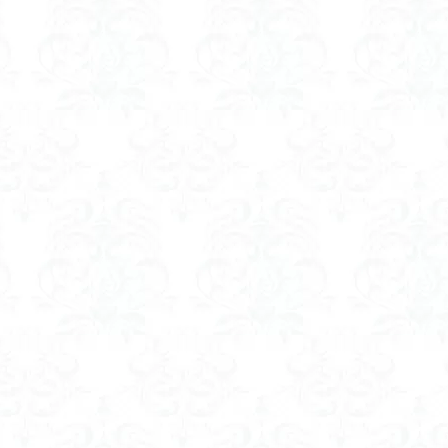
ゲンコツ山
ぐんま百名山
クルマユリ
クアリ峠
ギンリョウソ
三国山
三峰神社
奥穂高岳
吉見町
堂山
埼玉県
埼
四尾連湖
四ノ井神社
噴気
和製マチュビチュ
周助山
ノラマ
古峰が原
古墳
単独
南部町
南木曽岳
南佐
南アルプス
半月山
千葉県
千畳敷カール
千体荒神
二坊
天照皇大神宮
奥秩父
奥武蔵
奥日光
奥多摩
河
奈良県
夫神岳
太郎坊山
太田部
太田
天狗山
天栄村
大高取山
大雪山旭岳ロープーウェイ
大野原神社
大
大草鞋
大楠山
大桁山
大札山
大指山
大平山
大峰
山山麓
中信州
人名山
京都府
五百羅漢
二等三角点
慈山地
丹沢
丸山
中津川市
中山
中央アルプスロープウ
両神神社奥社
伊勢
世界遺産
下北半島
上越
上州
三角点
三湖
三浦富士
三浦半島最高峰
三浦半島
三浦ア
山地
北杜市郊外
八溝川湧水群
北日高
北区
北八ヶ岳山
前日光
前山
利根
初心者向け
初心者
冬桜
冠ヶ岳