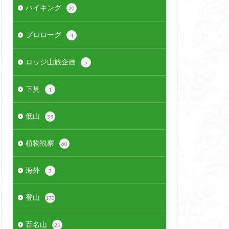
ハイキング
20
プロローグ
4
ロッジ山旅企画
5
下見
1
低山
39
植物観察
60
海外
7
登山
170
百名山
21