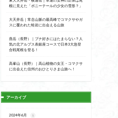
東大天井岳・横通岳｜幸運の女神の正体は尾
能
顔振峠
根に見えた「ポニーテールの少女の雪形？」
陣馬形山
西丹沢
大天井岳｜常念山脈の最高峰でコマクサやガ
スに覆われた蛙岩に出会える山旅
秩父神社
神代けやき
燕岳（長野）｜ブナ好きにはたまらない？人
比企丘陵自然公園
気の北アルプス表銀座コースで日本3大急登
自然園
合戦尾根を登る！
山
茨城県
高峯山（長野）｜高山植物の女王・コマクサ
自作画
に出会えた信州のおひとりさま山旅へ！
信長
緋寒桜
ハシリドコロ
杉
ヒマラヤ
ヌマンラングール
アーカイブ
ハイグレード
デリー
2024年6月
1