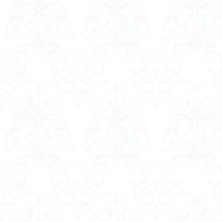
ツバメオモト
ヤマエンゴサク
ルドラプラヤグ
ユキノシタ
ムラサキヤシオ
みなかみ町
たばこ神社
カタクリ
カ
エゾシオガマ
イワカガミ
アジサイ
ア
キタミソウ
タカネシオガマ
シラネアオイ
キノコ狩り