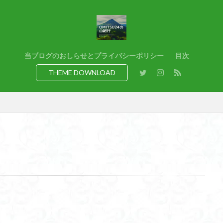
猿橋
猿投山
猪狩神社
猪狩山
猪の鼻ガ岳
狸山
熊野古道
焚火
滝
滋賀県
源流
源氏物語
湿
港区
渡良瀬遊水地
清水
深田久弥
東峰
机
白髭
県
岸壁
岩殿山
岩根山
岩手県
岩宿の里
岐阜県
当ブログのおしらせとプライバシーポリシー
目次
百名山
山形県
山口県
平尾山
山北
山の本
少林寺
THEME DOWNLOAD
寺院
富津市
富山県
富士山
宝殿ヶ岳
官ノ倉山
山
平氏ヶ岳
木花開那姫命
新潟県
木暮理太郎翁
月輪寺
山
昭和３７年
明神峠
旧白神ブナ倶楽部
旧ブナ倶楽部
日帰り
日和田山
新穂高ロープウェイ
新潟平野西縁
強風
所沢
慶良間諸島
愛知県
愛犬
愛宕神社
愛宕山
恵
洗神社
御嶽山
後蔵
白樺林
白鳥山
奥飛騨
近江富
山
金勝山
金剛證寺
野麦峠
野鳥
郡内
道東
身延山 久遠寺
鍬柄岳
身延山
足和田山
足利
越谷
背
谷川岳
諏訪湖
西郷
西穂高口
西湖
西御荷鉾山
西伊豆
飛竜の滝
麻那姫の像
鹿野山
高館山
高木