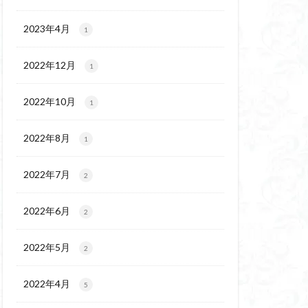
チゴユリ
ウェイ
2023年4月
1
ヨシバシオガマ
2022年12月
1
ート
ミ
ミネザクラ
2022年10月
1
チャニー
カッコウソウ
2022年8月
1
ネ
エゾシカ
イワツメクサ
2022年7月
2
ズマイチゲ
2022年6月
クラ
2
ンバの倒木
2022年5月
2
バナイワカガミ
シヴァ神
2022年4月
5
コイワカガミ