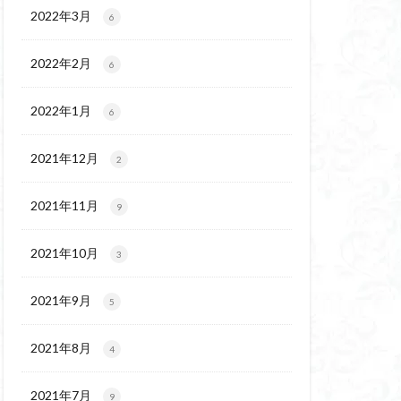
ウ
ギンラン
2022年3月
6
玉百名山
埼玉
2022年2月
吾妻
名峰
6
久
南会津
2022年1月
6
十文字小屋
夕張
奥吉野
奥利根
2021年12月
2
天然記念物
谷嶺
大菩薩嶺
2021年11月
9
沼
十国峠
二本木峠
2021年10月
3
ェイ
2021年9月
5
上信越
三重県
ルプス
三河
2021年8月
4
麓
北伊豆
兵庫県
2021年7月
9