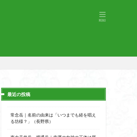
物語山
物見岩
原
湖東
神社
山小屋
山火事
山椒
小鹿野町
宇津江四十八滝
月山
日野町
斜陽館
那市
心太店
士
金精山
最近の投稿
道志山地
道志
市
越上山
常念岳｜名前の由来は「いつまでも経を唱え
西峰
る坊様？」（長野県）
石楠花
高山植物