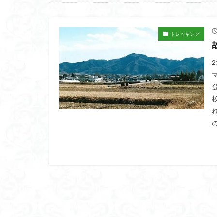
高山岬
高山
鐘撞堂山
韮
阿武隈山地
トレッキング
百名山
神山
秩父吉田
秩
破風山
砲台
相定ヶ峰
益
藪漕ぎ
薬師
茨城の自然百選
能登半島
肘
絶滅危惧植物
ホタルブクロ
ヒトリシズカ
ハクサンフクロ
ハイキングコース