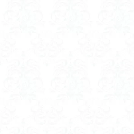
コアジサイ
キランソウ
城山
四津山
台東区
大パ
南アルプス南端
大仁田山
十
奥久慈
奥三
大峰山脈北部
大菩薩南部
北海道
三毳
事前準備
久
中央アルプス
三角点
三等
今別町
伊吹
北アルプス