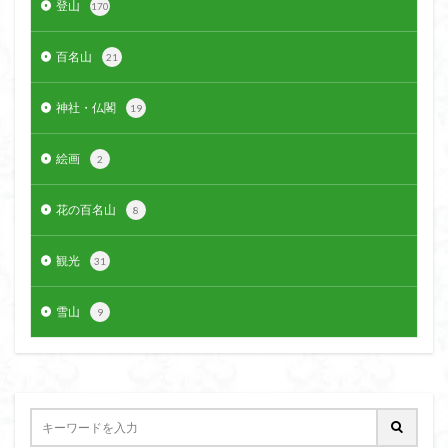
登山
170
クアリ峠
ギンリョウソウ
ギンラン
キランソウ
三国山
三峰神社
奥穂高岳
百名山
21
吉見町
堂山
埼玉県
埼玉百名山
埼玉
神社・仏閣
19
城山
四津山
四尾連湖
四ノ井神社
噴気
和製マチュビチュ
周助山
吾妻
名峰
絵画
2
台東区
大パノラマ
古峰が原
古墳
単独
南部町
南木曽岳
南佐久
南会津
花の百名山
8
南アルプス南端
南アルプス
半月山
千葉県
観光
千畳敷カール
千体荒神
十文字小屋
夕張
31
大仁田山
十二坊
天照皇大神宮
奥秩父
雪山
9
奥武蔵
奥日光
奥多摩
奥吉野
奥利根
奥久慈
奥三河
奈良県
夫神岳
太郎坊山
太田部
太田
天狗山
天然記念物
大峰山脈北部
天栄村
大高取山
大雪山旭岳ロープーウェイ
大野原神社
大谷嶺