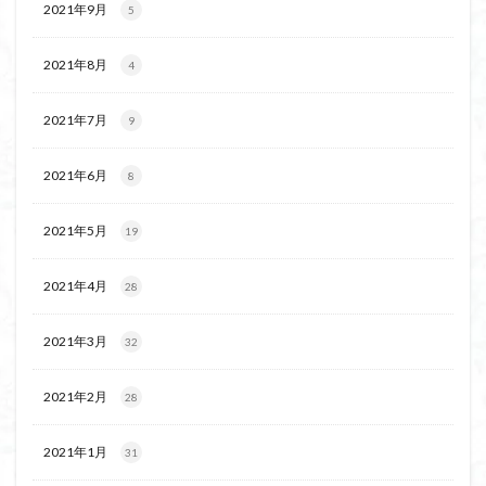
2021年9月
5
茅塚
花崗岩
花の谷
花の百名山
自己紹介
紅葉
自作画
能登半島
2021年8月
4
肘折温泉
羽根子山
群馬県
美人林
羊背岩
羅臼
織田信長
緋寒桜
2021年7月
9
絶滅危惧植物
絶景ポイント
絵画
紅葉狩り
2021年6月
8
姥捨山
奥能登
3月
ハシリドコロ
ホタルブクロ
ブナ林
ブナ
ヒンドゥーの祠
2021年5月
19
ヒロハコンロウソウ
ヒマラヤ杉
ヒマラヤ
ヒトリシズカ
ヒケゲツツジ
パワースポット
2021年4月
28
ハルユキノシタ
パノラマ
ハヌマンラングール
2021年3月
ハクサンフクロ
ホテイラン
ハクサンチドリ
32
ハクサンイチゲ
ハカランダ
ハイグレード
2021年2月
28
ハイキングコース
ネジバナ
ニッコウキスゲ
なまこ壁
トウゴクミツバツツジ
デリー
2021年1月
31
ツバメオモト
ツツジ
ツクモグサ
チングルマ