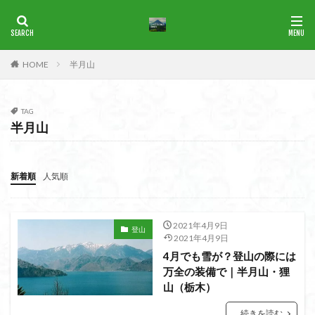
ブナ
一等三角点
花の百名山
HOME
半月山
カテゴリー
TAG
半月山
タグ
1965年
横尾山
津軽富士
津軽半島
津軽
津和野
洛北
沢登り
沖縄県
水沢山
新着順
人気順
歴史
武蔵御嶽神社
武蔵丘陵
武山
樹氷
榊山
流紋岩
楢抜山
森田山
棚山
2021年4月9日
登山
桧枝岐
桐生市
桐の花
桃畑
桃源郷
2021年4月9日
4月でも雪が？登山の際には
根室海峡
栃木県
林道
松崎町
東近江市
万全の装備で｜半月山・狸
東秩父
活火山
浅草
東京都
物見山
山（栃木）
白山書房
登山
男山
甲賀
由比
続きを読む