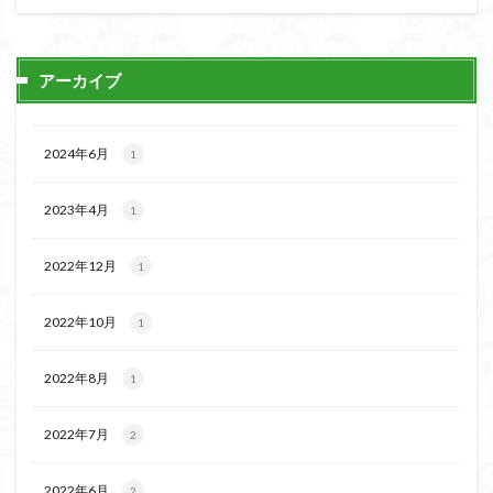
日野町
日蓮宗総本山
日帰り
日和田山
新穂高ロープウェイ
新潟平野西縁
強風
アーカイブ
斜陽館
接触変成岩
所沢
慶良間諸島
愛知県
愛犬
愛宕神社
愛宕山
恵那市
心太店
徳島県
御手洗神社
御嶽山
後蔵
2024年6月
1
白樺林
白鳥山
奥飛騨
近江富士
金精山
2023年4月
金山城
金尾山
金勝山
金剛證寺
野麦峠
1
野鳥
郡内
道東
道志山地
道志
2022年12月
1
遊亀池
逗子
身延山 久遠寺
鍬柄岳
身延山
足和田山
足利
越谷市
越上山
2022年10月
1
貫ヶ岳
象の背
谷川岳
諏訪湖
西郷
西穂高口
西湖
西御荷鉾山
西峰
錫杖岳
2022年8月
1
鎖場
西伊豆
飛竜の滝
麻那姫の像
2022年7月
2
鹿野山
高館山
高木石楠花
高山植物
高山岬
高山不動尊
高原
駒ケ岳
香川県
2022年6月
2