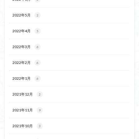
飯道神社
飯豊連峰
飯能
顔振峠
鐘撞堂山
韮崎
静岡県
青渭神社
青森県
2022年5月
2
青森ヒバ
雪崩
雪山
陣馬形山
2022年4月
5
阿武隈山地
関東平野
長野県
長者峰
長瀞かたくりの郷
長瀞
西多摩
西丹沢
2022年3月
6
百名山
神山
笠置山
笠森寺
笠森
竹寺
稲含神社
秩父連山
秩父神社
2022年2月
6
秩父吉田
秩父
秋田県
福島県
福井県
2022年1月
神津牧場
神奈川県
箱根
神代けやき
6
破風山
砲台山
石川県
石尊山
石割山
2021年12月
2
知床半島
真鶴半島
県立比企丘陵自然公園
相定ヶ峰
益山寺
皆野
百里新道
百蔵山
2021年11月
9
筑波山
節分草
西上州
自然園
藪漕ぎ
薬師岳
蕎麦
蓼科高原
蒲生岳山麓
葉山
2021年10月
3
荒幡富士
荒倉山
茨城県
茨城の自然百選