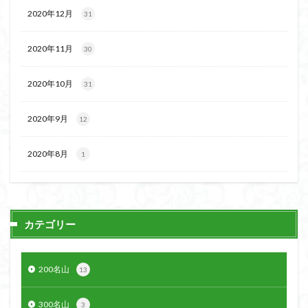
ボタンネコノメソウ
ほら貝
チゴユリ
2020年12月
31
ヤマエンゴサク
一等三角点
ロッジ山旅企画
2020年11月
30
ロッジ山旅
ロウバイ
ロープウェイ
ルドラプラヤグ
ルーティーン
リハビリ
2020年10月
31
ラベンダー畑
ラショウモンカズラ
ヨシバシオガマ
ユキノシタ
ユカデ
ヤマイワカガミ
2020年9月
12
ポンポン山
ヤシオツツジ
モルゲンロート
2020年8月
1
ムラサキヤシオ
ムラサキケマン
ムツおばあさん
ミヤマキンバイ
ミヤマカタバミ
ミネザクラ
みなかみ町
みどり池
ミツマタ
ミツバツツジ
マユミ
マッターホルン
チャニー
たばこ神社
カテゴリー
三国山脈
ウダイカンバの大木
カレンフェルト
カツラの巨木
カッコウソウ
カタクリ
カール
200名山
13
お花見
お坊山
オノエラン
オオイヌノフグリ
エビネ
エゾシカ
エゾシオガマ
ウメバチソウ
300名山
3