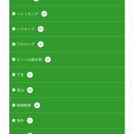
ウスユキソウ
キギノ沢
ウサギギク
インド
トレッキング
117
イワツメクサ
イワカガミ
イチゲの群衆
イタヤカエデ
イカリソウ
アズマシャクナゲ
ハイキング
20
アズマイチゲ
アジサイ
アケボノスミレ
アキチョウジ
アカヤシオ
アウリ高原
プロローグ
4
カワヅザクラ
キタミソウ
タツミソウ
ロッジ山旅企画
ジジ岩・ババ岩
タチツボスミレ
タケノコ
5
ダケガンバの倒木
タカネシオガマ
下見
1
ダイヤモンド富士
ダイコンソウ
そば福
シロヤシオ
シロバナイワカガミ
シラネアオイ
低山
39
ジョシマート
ショウジョウバカマ
シャクナゲ
シモツケソウ
シヴァ神
キノコ狩り
シーク教
植物観察
60
サンカヨウ
ザゼンソウ
コンロンソウ
海外
7
コマクサ
コイワカガミ
コアジサイ
ゲンコツ山
ぐんま百名山
クルマユリ