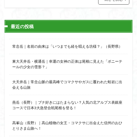
猿橋
猿投山
猪狩神社
猪狩山
猪の鼻ガ岳
狸山
物語山
物見岩
燕岳
浅間山
熊野古道
焚火
滝
滋賀県
最近の投稿
源流
源氏物語
湿原
湖東
湖北
湖
港区
渡良瀬遊水地
清水
深田久弥
東峰
常念岳｜名前の由来は「いつまでも経を唱える坊様？」（長野県）
机
白髭神社
山小屋
崇台山
島根県
岸壁
岩殿山
岩根山
岩手県
岩宿の里
東大天井岳・横通岳｜幸運の女神の正体は尾根に見えた「ポニーテ
ールの少女の雪形？」
岐阜県
山火事
山椒
山梨県
山梨百名山
山形県
山口県
平尾山
山北
山の本
大天井岳｜常念山脈の最高峰でコマクサやガスに覆われた蛙岩に出
少林寺
小鹿野町
小諸
小川町
寺院
会える山旅
富津市
富山県
富士山
宝殿ヶ岳
燕岳（長野）｜ブナ好きにはたまらない？人気の北アルプス表銀座
官ノ倉山
宇津江四十八滝
子宝
干支の山
コースで日本3大急登合戦尾根を登る！
平氏ヶ岳
木花開那姫命
新潟県
木暮理太郎翁
月輪寺
月山
最高峰
暗沢山
昭和３７年
高峯山（長野）｜高山植物の女王・コマクサに出会えた信州のおひ
とりさま山旅へ！
明神峠
旧白神ブナ倶楽部
旧ブナ倶楽部