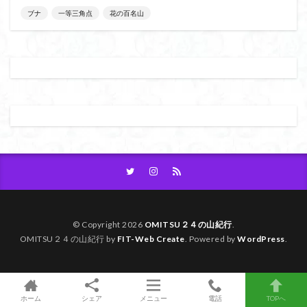
ブナ
一等三角点
花の百名山
大菩薩嶺
大菩薩南部
大草鞋
大楠山
大桁山
大札山
大指山
大平山
大峰沼
十国峠
北海道
三毳山山麓
中信州
人名山
京都府
五百羅漢
二等三角点
二本木峠
事前準備
久慈山地
丹沢
丸山
中津川市
中山
中央アルプスロープウェイ
中央アルプス
両神神社奥社
伊勢
世界遺産
下北半島
上越
上州
上信越
三重県
三角点
三等三角点
三湖
三浦富士
三浦半島最高峰
三浦半島
三浦アルプス
三河
今別町
伊吹山地
北杜市郊外
八溝川湧水群
© Copyright 2026
OMITSU２４の山紀行
.
OMITSU２４の山紀行 by
FIT-Web Create
. Powered by
WordPress
.
北日高
北区
北八ヶ岳山麓
北伊豆
北アルプス
前日光
前山
利根
初心者向け
初心者
冬桜
冠ヶ岳
兵庫県
ホーム
シェア
メニュー
電話
TOPへ
八風山
八海山
伊豆
八国山