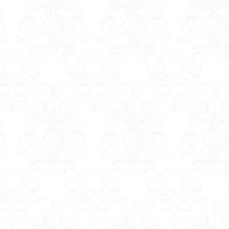
ツツジ
ツクモグサ
チングルマ
ボタンネコノメソウ
ほら貝
一等三角点
ロッジ山旅企画
ロッジ山旅
ロウバイ
ロープ
ルーティーン
リハビリ
ラベンダー畑
ラショウモンカズラ
ユカデ
ヤマイワカガミ
ポンポン山
ヤシオツツジ
モルゲンロ
ムラサキケマン
ムツおばあさん
ミヤマキンバイ
ミヤマカタバ
みどり池
ミツマタ
ミツバツツジ
マユミ
マッターホルン
三国山脈
ウダイカンバの大木
カレンフェルト
カツラの巨木
ール
お花見
お坊山
オノエラン
オオイヌノフグリ
エビ
ウメバチソウ
ウスユキソウ
キギノ沢
ウサギギク
インド
イチゲの群衆
イタヤカエデ
イカリソウ
アズマシャクナゲ
ア
ケボノスミレ
アキチョウジ
アカヤシオ
アウリ高原
カワヅザ
タツミソウ
ジジ岩・ババ岩
タチツボスミレ
タケノコ
ダケガ
ダイヤモンド富士
ダイコンソウ
そば福
シロヤシオ
シロ
ジョシマート
ショウジョウバカマ
シャクナゲ
シモツケソウ
シーク教
サンカヨウ
ザゼンソウ
コンロンソウ
コマクサ