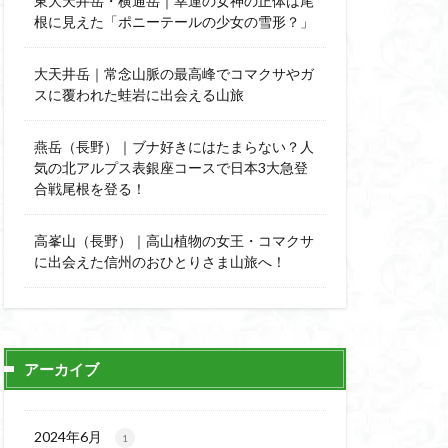
東大天井岳・横通岳｜幸運の女神の正体は尾
能
顔振峠
根に見えた「ポニーテールの少女の雪形？」
陣馬形山
西丹沢
大天井岳｜常念山脈の最高峰でコマクサやガ
スに覆われた蛙岩に出会える山旅
秩父神社
神代けやき
燕岳（長野）｜ブナ好きにはたまらない？人
比企丘陵自然公園
気の北アルプス表銀座コースで日本3大急登
自然園
合戦尾根を登る！
山
茨城県
高峯山（長野）｜高山植物の女王・コマクサ
自作画
に出会えた信州のおひとりさま山旅へ！
信長
緋寒桜
ハシリドコロ
杉
ヒマラヤ
ヌマンラングール
アーカイブ
ハイグレード
デリー
2024年6月
1