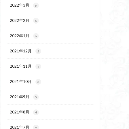
ウ
ギンラン
2022年3月
6
玉百名山
埼玉
2022年2月
吾妻
名峰
6
久
南会津
2022年1月
6
十文字小屋
夕張
奥吉野
奥利根
2021年12月
2
天然記念物
谷嶺
大菩薩嶺
2021年11月
9
沼
十国峠
二本木峠
2021年10月
3
ェイ
2021年9月
5
上信越
三重県
ルプス
三河
2021年8月
4
麓
北伊豆
兵庫県
2021年7月
9