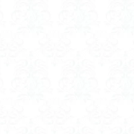
ゲンコツ山
ぐんま百名山
クルマユリ
クアリ峠
ギンリョウソ
三国山
三峰神社
奥穂高岳
吉見町
堂山
埼玉県
埼
四尾連湖
四ノ井神社
噴気
和製マチュビチュ
周助山
ノラマ
古峰が原
古墳
単独
南部町
南木曽岳
南佐
南アルプス
半月山
千葉県
千畳敷カール
千体荒神
二坊
天照皇大神宮
奥秩父
奥武蔵
奥日光
奥多摩
河
奈良県
夫神岳
太郎坊山
太田部
太田
天狗山
天栄村
大高取山
大雪山旭岳ロープーウェイ
大野原神社
大
大草鞋
大楠山
大桁山
大札山
大指山
大平山
大峰
山山麓
中信州
人名山
京都府
五百羅漢
二等三角点
慈山地
丹沢
丸山
中津川市
中山
中央アルプスロープウ
両神神社奥社
伊勢
世界遺産
下北半島
上越
上州
三角点
三湖
三浦富士
三浦半島最高峰
三浦半島
三浦ア
山地
北杜市郊外
八溝川湧水群
北日高
北区
北八ヶ岳山
前日光
前山
利根
初心者向け
初心者
冬桜
冠ヶ岳