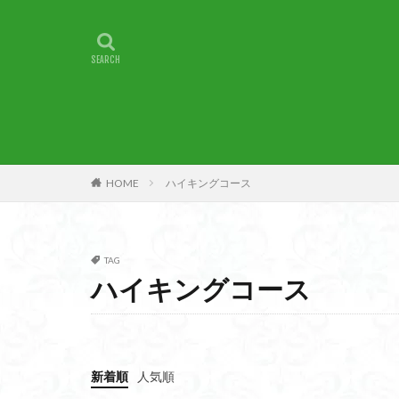
甲賀
由比
燕岳
浅間山
湖北
湖
崇台山
島根
山梨県
山梨
小諸
小川町
子宝
干支の
HOME
ハイキングコース
最高峰
暗沢
日蓮宗総本山
接触変成岩
TAG
徳島県
御手
ハイキングコース
金山城
金尾
遊亀池
逗子
貫ヶ岳
象の
新着順
人気順
錫杖岳
鎖場