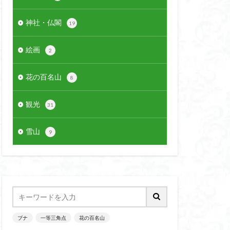
神社・仏閣
19
絵画
2
花の百名山
8
観光
31
雪山
9
ブナ
一等三角点
花の百名山