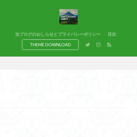
猿橋
猿投山
猪狩神社
猪狩山
猪の鼻ガ岳
狸山
熊野古道
焚火
滝
滋賀県
源流
源氏物語
湿
港区
渡良瀬遊水地
清水
深田久弥
東峰
机
白髭
県
岸壁
岩殿山
岩根山
岩手県
岩宿の里
岐阜県
当ブログのおしらせとプライバシーポリシー
目次
百名山
山形県
山口県
平尾山
山北
山の本
少林寺
THEME DOWNLOAD
寺院
富津市
富山県
富士山
宝殿ヶ岳
官ノ倉山
山
平氏ヶ岳
木花開那姫命
新潟県
木暮理太郎翁
月輪寺
山
昭和３７年
明神峠
旧白神ブナ倶楽部
旧ブナ倶楽部
日帰り
日和田山
新穂高ロープウェイ
新潟平野西縁
強風
所沢
慶良間諸島
愛知県
愛犬
愛宕神社
愛宕山
恵
洗神社
御嶽山
後蔵
白樺林
白鳥山
奥飛騨
近江富
山
金勝山
金剛證寺
野麦峠
野鳥
郡内
道東
身延山 久遠寺
鍬柄岳
身延山
足和田山
足利
越谷
背
谷川岳
諏訪湖
西郷
西穂高口
西湖
西御荷鉾山
西伊豆
飛竜の滝
麻那姫の像
鹿野山
高館山
高木