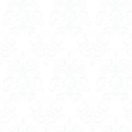
八風山
八海
兜山
兎藪
黒ブナ