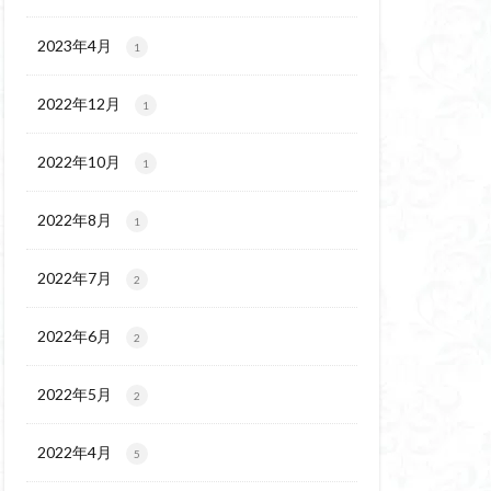
チゴユリ
ウェイ
2023年4月
1
ヨシバシオガマ
2022年12月
1
ート
ミ
ミネザクラ
2022年10月
1
チャニー
カッコウソウ
2022年8月
1
ネ
エゾシカ
イワツメクサ
2022年7月
2
ズマイチゲ
2022年6月
クラ
2
ンバの倒木
2022年5月
2
バナイワカガミ
シヴァ神
2022年4月
5
コイワカガミ