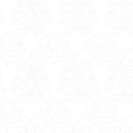
山
伊豆
八国山
八十八か所巡り
八ヶ岳
兜造りの江戸時
偉人
信濃川上
佐野峠
佐野
佐竹寺
低山
伊香
検索