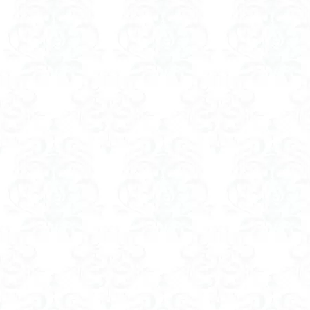
コアジサイ
キランソウ
城山
四津山
台東区
大パ
南アルプス南端
大仁田山
十
奥久慈
奥三
大峰山脈北部
大菩薩南部
北海道
三毳
事前準備
久
中央アルプス
三角点
三等
今別町
伊吹
北アルプス