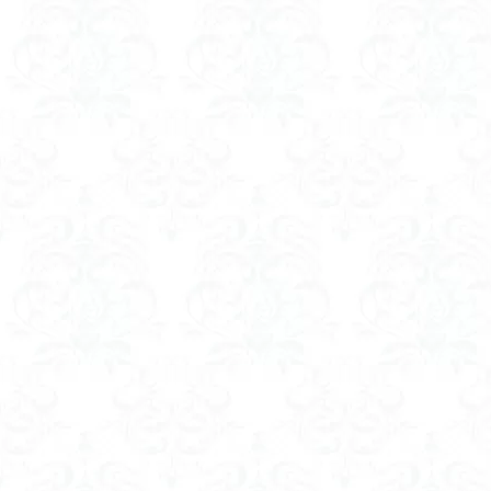
ツバメオモト
ヤマエンゴサク
ルドラプラヤグ
ユキノシタ
ムラサキヤシオ
みなかみ町
たばこ神社
カタクリ
カ
エゾシオガマ
イワカガミ
アジサイ
ア
キタミソウ
タカネシオガマ
シラネアオイ
キノコ狩り