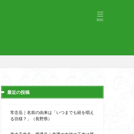
物語山
物見岩
原
湖東
神社
山小屋
山火事
山椒
小鹿野町
宇津江四十八滝
月山
日野町
斜陽館
那市
心太店
士
金精山
最近の投稿
道志山地
道志
市
越上山
常念岳｜名前の由来は「いつまでも経を唱え
西峰
る坊様？」（長野県）
石楠花
高山植物