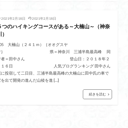
不動尊
高原
駒ケ岳
香川県
飯道神社
飯豊連峰
飯
崎
静岡県
青渭神社
青森県
青森ヒバ
雪崩
雪山
2021年2月18日
2021年2月18日
関東平野
長野県
長者峰
長瀞かたくりの郷
長瀞
西多摩
５つのハイキングコースがある～大楠山～（神奈
笠置山
笠森寺
笠森
竹寺
稲含神社
秩父連山
川）
父
秋田県
福島県
福井県
神津牧場
神奈川県
箱根
305 大楠山（２４１ｍ）｛オオグスヤ
山
石川県
石尊山
石割山
知床半島
真鶴半島
県立
マ｝ 県＝神奈川 三浦半島最高峰 同
山寺
皆野
百里新道
百蔵山
筑波山
節分草
西上州
行者＝田中さん 登山日：２０１８年２
岳
蕎麦
蓼科高原
蒲生岳山麓
葉山
荒幡富士
荒倉
月１６日 人気ブログランキング 田中さん
茅塚
花崗岩
花の谷
花の百名山
自己紹介
紅葉
宅に投宿して二日目、三浦半島最高峰の大楠山に田中氏の車で
折温泉
羽根子山
群馬県
美人林
羊背岩
羅臼
織田
家を出て開発の進んだ山稜を進 […]
絶景ポイント
絵画
紅葉狩り
姥捨山
奥能登
3月
続きを読む
ブナ林
ブナ
ヒンドゥーの祠
ヒロハコンロウソウ
ヒマラヤ
ヒケゲツツジ
パワースポット
ハルユキノシタ
パノラマ
ハ
ホテイラン
ハクサンチドリ
ハクサンイチゲ
ハカランダ
ネジバナ
ニッコウキスゲ
なまこ壁
トウゴクミツバツツジ