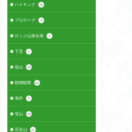
ハイキング
20
プロローグ
4
ロッジ山旅企画
5
下見
1
低山
39
植物観察
60
海外
7
登山
170
百名山
21