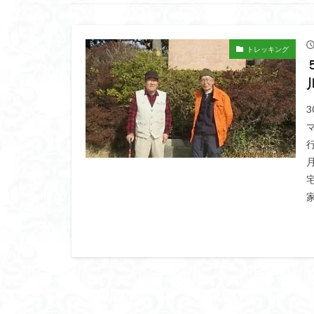
高山岬
高山
鐘撞堂山
韮
阿武隈山地
トレッキング
百名山
神山
秩父吉田
秩
破風山
砲台
相定ヶ峰
益
藪漕ぎ
薬師
茨城の自然百選
能登半島
肘
絶滅危惧植物
ホタルブクロ
ヒトリシズカ
ハクサンフクロ
ハイキングコース