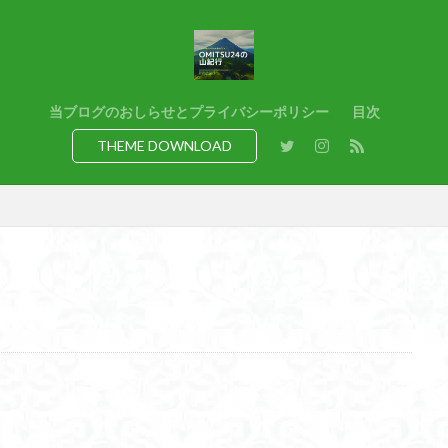
猿橋
猿投山
猪狩神社
猪狩山
猪の鼻ガ岳
狸山
熊野古道
焚火
滝
滋賀県
源流
源氏物語
湿
港区
渡良瀬遊水地
清水
深田久弥
東峰
机
白髭
県
岸壁
岩殿山
岩根山
岩手県
岩宿の里
岐阜県
当ブログのおしらせとプライバシーポリシー
目次
百名山
山形県
山口県
平尾山
山北
山の本
少林寺
THEME DOWNLOAD
寺院
富津市
富山県
富士山
宝殿ヶ岳
官ノ倉山
山
平氏ヶ岳
木花開那姫命
新潟県
木暮理太郎翁
月輪寺
山
昭和３７年
明神峠
旧白神ブナ倶楽部
旧ブナ倶楽部
日帰り
日和田山
新穂高ロープウェイ
新潟平野西縁
強風
所沢
慶良間諸島
愛知県
愛犬
愛宕神社
愛宕山
恵
洗神社
御嶽山
後蔵
白樺林
白鳥山
奥飛騨
近江富
山
金勝山
金剛證寺
野麦峠
野鳥
郡内
道東
身延山 久遠寺
鍬柄岳
身延山
足和田山
足利
越谷
背
谷川岳
諏訪湖
西郷
西穂高口
西湖
西御荷鉾山
西伊豆
飛竜の滝
麻那姫の像
鹿野山
高館山
高木