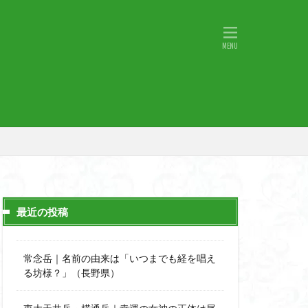
物語山
物見岩
原
湖東
神社
山小屋
山火事
山椒
小鹿野町
宇津江四十八滝
月山
日野町
斜陽館
那市
心太店
士
金精山
最近の投稿
道志山地
道志
市
越上山
常念岳｜名前の由来は「いつまでも経を唱え
西峰
る坊様？」（長野県）
石楠花
高山植物