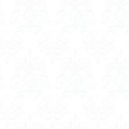
ゲンコツ山
ぐんま百名山
クルマユリ
クアリ峠
ギンリョウソ
三国山
三峰神社
奥穂高岳
吉見町
堂山
埼玉県
埼
四尾連湖
四ノ井神社
噴気
和製マチュビチュ
周助山
ノラマ
古峰が原
古墳
単独
南部町
南木曽岳
南佐
南アルプス
半月山
千葉県
千畳敷カール
千体荒神
二坊
天照皇大神宮
奥秩父
奥武蔵
奥日光
奥多摩
河
奈良県
夫神岳
太郎坊山
太田部
太田
天狗山
天栄村
大高取山
大雪山旭岳ロープーウェイ
大野原神社
大
大草鞋
大楠山
大桁山
大札山
大指山
大平山
大峰
山山麓
中信州
人名山
京都府
五百羅漢
二等三角点
慈山地
丹沢
丸山
中津川市
中山
中央アルプスロープウ
両神神社奥社
伊勢
世界遺産
下北半島
上越
上州
三角点
三湖
三浦富士
三浦半島最高峰
三浦半島
三浦ア
山地
北杜市郊外
八溝川湧水群
北日高
北区
北八ヶ岳山
前日光
前山
利根
初心者向け
初心者
冬桜
冠ヶ岳