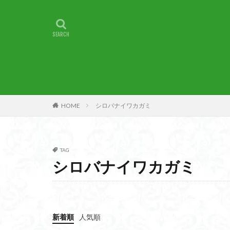
甲賀
由比
燕岳
浅間山
湖北
湖
崇台山
島根
山梨県
山梨
小諸
小川町
子宝
干支の
HOME
シロバナイワカガミ
最高峰
暗沢
日蓮宗総本山
接触変成岩
TAG
徳島県
御手
シロバナイワカガミ
金山城
金尾
遊亀池
逗子
貫ヶ岳
象の
新着順
人気順
錫杖岳
鎖場