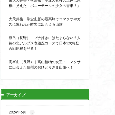
東大天井岳・横通岳｜幸運の女神の正体は尾
能
顔振峠
根に見えた「ポニーテールの少女の雪形？」
陣馬形山
西丹沢
大天井岳｜常念山脈の最高峰でコマクサやガ
スに覆われた蛙岩に出会える山旅
秩父神社
神代けやき
燕岳（長野）｜ブナ好きにはたまらない？人
比企丘陵自然公園
気の北アルプス表銀座コースで日本3大急登
自然園
合戦尾根を登る！
山
茨城県
高峯山（長野）｜高山植物の女王・コマクサ
自作画
に出会えた信州のおひとりさま山旅へ！
信長
緋寒桜
ハシリドコロ
杉
ヒマラヤ
ヌマンラングール
アーカイブ
ハイグレード
デリー
2024年6月
1