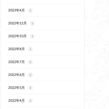
チゴユリ
ウェイ
2023年4月
1
ヨシバシオガマ
2022年12月
1
ート
ミ
ミネザクラ
2022年10月
1
チャニー
カッコウソウ
2022年8月
1
ネ
エゾシカ
イワツメクサ
2022年7月
2
ズマイチゲ
2022年6月
クラ
2
ンバの倒木
2022年5月
2
バナイワカガミ
シヴァ神
2022年4月
5
コイワカガミ