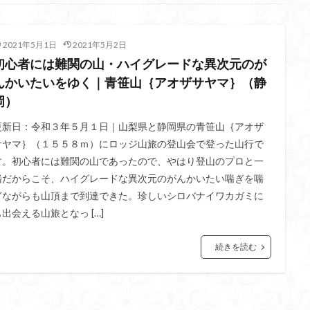
不動尊
高原
駒ケ岳
香川県
飯道神社
飯豊連峰
飯
崎
静岡県
青渭神社
青森県
青森ヒバ
雪崩
雪山
2021年5月1日
2021年5月2日
関東平野
長野県
長者峰
長瀞かたくりの郷
長瀞
西多摩
初心者には難関の山・ハイグレードな異次元のが
笠置山
笠森寺
笠森
竹寺
稲含神社
秩父連山
んかいたいをゆく｜青笹山｛アオザサヤマ｝（静
父
秋田県
福島県
福井県
神津牧場
神奈川県
箱根
岡）
山
石川県
石尊山
石割山
知床半島
真鶴半島
県立
更新日：令和３年５月１日｜山梨県と静岡県の青笹山｛アオザ
山寺
皆野
百里新道
百蔵山
筑波山
節分草
西上州
サヤマ｝（１５５８ｍ）にロッジ山旅の登山会で登った山行で
岳
蕎麦
蓼科高原
蒲生岳山麓
葉山
荒幡富士
荒倉
す。初心者には難関の山であったので、やはり登山のプロと一
茅塚
花崗岩
花の谷
花の百名山
自己紹介
紅葉
緒だからこそ、ハイグレードな異次元のがんかいたい喘ぎを喘
折温泉
羽根子山
群馬県
美人林
羊背岩
羅臼
織田
ぎながらも山頂まで到達できた。珍しいシロバナイワカガミに
も出会える山旅となっ […]
絶景ポイント
絵画
紅葉狩り
姥捨山
奥能登
3月
ブナ林
ブナ
ヒンドゥーの祠
ヒロハコンロウソウ
ヒマラヤ
続きを読む
ヒケゲツツジ
パワースポット
ハルユキノシタ
パノラマ
ハ
ホテイラン
ハクサンチドリ
ハクサンイチゲ
ハカランダ
ネジバナ
ニッコウキスゲ
なまこ壁
トウゴクミツバツツジ