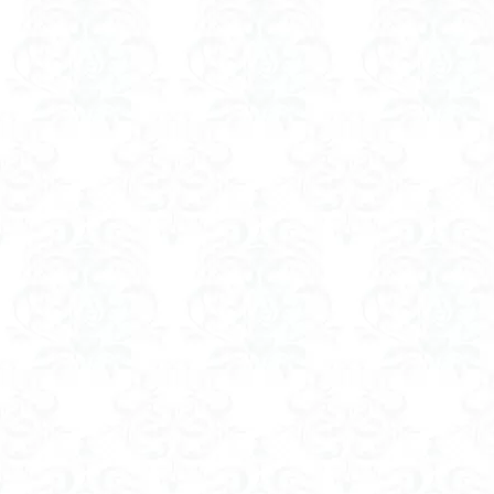
コアジサイ
キランソウ
城山
四津山
台東区
大パ
南アルプス南端
大仁田山
十
奥久慈
奥三
大峰山脈北部
大菩薩南部
北海道
三毳
事前準備
久
中央アルプス
三角点
三等
今別町
伊吹
北アルプス