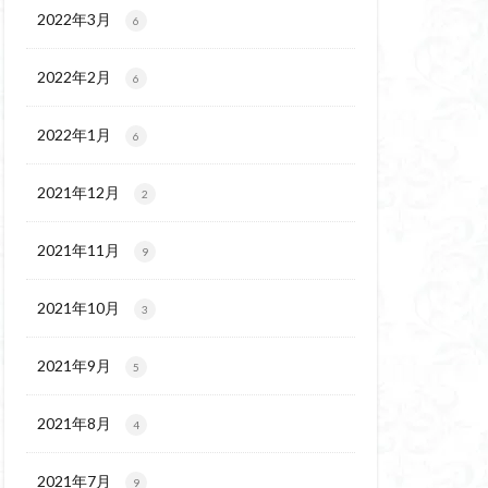
ウ
ギンラン
2022年3月
6
玉百名山
埼玉
2022年2月
吾妻
名峰
6
久
南会津
2022年1月
6
十文字小屋
夕張
奥吉野
奥利根
2021年12月
2
天然記念物
谷嶺
大菩薩嶺
2021年11月
9
沼
十国峠
二本木峠
2021年10月
3
ェイ
2021年9月
5
上信越
三重県
ルプス
三河
2021年8月
4
麓
北伊豆
兵庫県
2021年7月
9