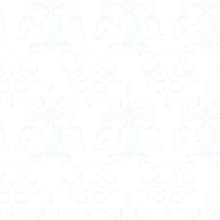
ツツジ
ツクモグサ
チングルマ
ボタンネコノメソウ
ほら貝
一等三角点
ロッジ山旅企画
ロッジ山旅
ロウバイ
ロープ
ルーティーン
リハビリ
ラベンダー畑
ラショウモンカズラ
ユカデ
ヤマイワカガミ
ポンポン山
ヤシオツツジ
モルゲンロ
ムラサキケマン
ムツおばあさん
ミヤマキンバイ
ミヤマカタバ
みどり池
ミツマタ
ミツバツツジ
マユミ
マッターホルン
三国山脈
ウダイカンバの大木
カレンフェルト
カツラの巨木
ール
お花見
お坊山
オノエラン
オオイヌノフグリ
エビ
ウメバチソウ
ウスユキソウ
キギノ沢
ウサギギク
インド
イチゲの群衆
イタヤカエデ
イカリソウ
アズマシャクナゲ
ア
ケボノスミレ
アキチョウジ
アカヤシオ
アウリ高原
カワヅザ
タツミソウ
ジジ岩・ババ岩
タチツボスミレ
タケノコ
ダケガ
ダイヤモンド富士
ダイコンソウ
そば福
シロヤシオ
シロ
ジョシマート
ショウジョウバカマ
シャクナゲ
シモツケソウ
シーク教
サンカヨウ
ザゼンソウ
コンロンソウ
コマクサ