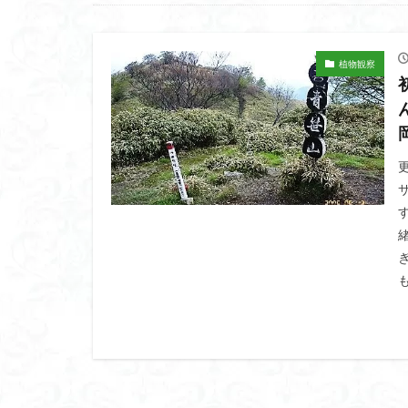
高山岬
高山
鐘撞堂山
韮
阿武隈山地
植物観察
百名山
神山
秩父吉田
秩
破風山
砲台
相定ヶ峰
益
藪漕ぎ
薬師
茨城の自然百選
能登半島
肘
絶滅危惧植物
ホタルブクロ
ヒトリシズカ
ハクサンフクロ
ハイキングコース