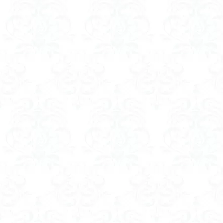
ツバメオモト
ヤマエンゴサク
ルドラプラヤグ
ユキノシタ
ムラサキヤシオ
みなかみ町
たばこ神社
カタクリ
カ
エゾシオガマ
イワカガミ
アジサイ
ア
キタミソウ
タカネシオガマ
シラネアオイ
キノコ狩り