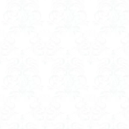
八風山
八海
兜山
兎藪
黒ブナ