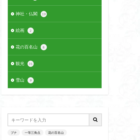
神社・仏閣
19
絵画
2
花の百名山
8
観光
31
雪山
9
ブナ
一等三角点
花の百名山