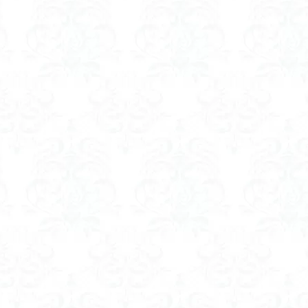
山
伊豆
八国山
八十八か所巡り
八ヶ岳
兜造りの江戸時
偉人
信濃川上
佐野峠
佐野
佐竹寺
低山
伊香
検索