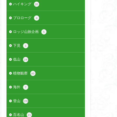
ハイキング
20
プロローグ
4
ロッジ山旅企画
5
下見
1
低山
39
植物観察
60
海外
7
登山
170
百名山
21