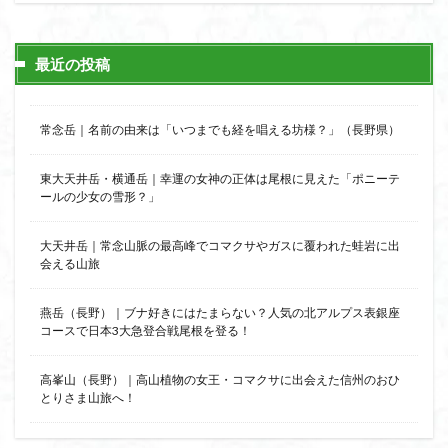
猿橋
猿投山
猪狩神社
猪狩山
猪の鼻ガ岳
狸山
物語山
物見岩
燕岳
最近の投稿
浅間山
熊野古道
焚火
滝
滋賀県
源流
源氏物語
湿原
湖東
湖北
湖
常念岳｜名前の由来は「いつまでも経を唱える坊様？」（長野県）
港区
渡良瀬遊水地
清水
深田久弥
東峰
机
白髭神社
山小屋
崇台山
島根県
東大天井岳・横通岳｜幸運の女神の正体は尾根に見えた「ポニーテ
岸壁
岩殿山
岩根山
岩手県
岩宿の里
ールの少女の雪形？」
岐阜県
山火事
山椒
山梨県
山梨百名山
大天井岳｜常念山脈の最高峰でコマクサやガスに覆われた蛙岩に出
山形県
山口県
平尾山
山北
山の本
会える山旅
少林寺
小鹿野町
小諸
小川町
寺院
富津市
富山県
富士山
宝殿ヶ岳
燕岳（長野）｜ブナ好きにはたまらない？人気の北アルプス表銀座
コースで日本3大急登合戦尾根を登る！
官ノ倉山
宇津江四十八滝
子宝
干支の山
平氏ヶ岳
木花開那姫命
新潟県
木暮理太郎翁
高峯山（長野）｜高山植物の女王・コマクサに出会えた信州のおひ
とりさま山旅へ！
月輪寺
月山
最高峰
暗沢山
昭和３７年
明神峠
旧白神ブナ倶楽部
旧ブナ倶楽部