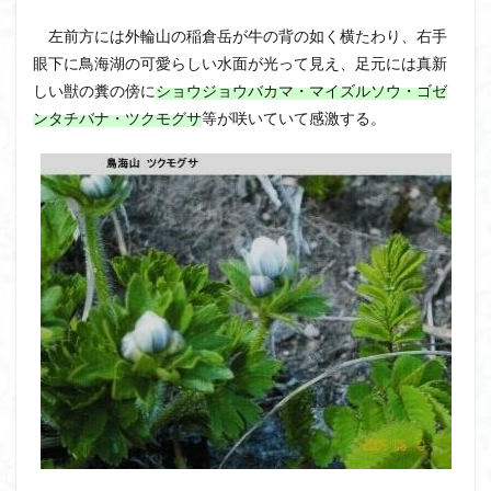
大菩薩嶺
大菩薩南部
大草鞋
大楠山
左前方には外輪山の稲倉岳が牛の背の如く横たわり、右手
大桁山
大札山
大指山
大平山
大峰沼
眼下に鳥海湖の可愛らしい水面が光って見え、足元には真新
しい獣の糞の傍に
ショウジョウバカマ・マイズルソウ・ゴゼ
十国峠
北海道
三毳山山麓
中信州
ンタチバナ・ツクモグサ
等が咲いていて感激する。
人名山
京都府
五百羅漢
二等三角点
二本木峠
事前準備
久慈山地
丹沢
丸山
中津川市
中山
中央アルプスロープウェイ
中央アルプス
両神神社奥社
伊勢
世界遺産
下北半島
上越
上州
上信越
三重県
三角点
三等三角点
三湖
三浦富士
三浦半島最高峰
三浦半島
三浦アルプス
三河
今別町
伊吹山地
北杜市郊外
八溝川湧水群
北日高
北区
北八ヶ岳山麓
北伊豆
北アルプス
前日光
前山
利根
初心者向け
初心者
冬桜
冠ヶ岳
兵庫県
八風山
八海山
伊豆
八国山