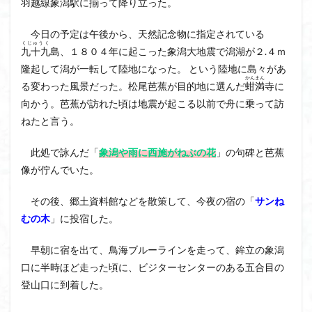
羽越線
象潟
駅に揃って降り立った。
茅塚
花崗岩
花の谷
花の百名山
自己紹介
紅葉
自作画
能登半島
今日の予定は午後から、天然記念物に指定されている
くじゅうく
九十九
島、１８０４年に起こった象潟大地震で潟湖が２.４ｍ
肘折温泉
羽根子山
群馬県
美人林
隆起して潟が一転して陸地になった。 という陸地に島々があ
羊背岩
羅臼
織田信長
緋寒桜
かん
まん
る変わった風景だった。松尾芭蕉が目的地に選んだ
蚶
満
寺に
絶滅危惧植物
絶景ポイント
絵画
紅葉狩り
向かう。芭蕉が訪れた頃は地震が起こる以前で舟に乗って訪
姥捨山
奥能登
3月
ハシリドコロ
ねたと言う。
ホタルブクロ
ブナ林
ブナ
ヒンドゥーの祠
此処で詠んだ「
象潟や雨に西施がねぶの花
」の句碑と芭蕉
ヒロハコンロウソウ
ヒマラヤ杉
ヒマラヤ
像が佇んでいた。
ヒトリシズカ
ヒケゲツツジ
パワースポット
ハルユキノシタ
パノラマ
ハヌマンラングール
その後、郷土資料館などを散策して、今夜の宿の「
サンね
むの木
」に投宿した。
ハクサンフクロ
ホテイラン
ハクサンチドリ
ハクサンイチゲ
ハカランダ
ハイグレード
早朝に宿を出て、鳥海ブルーラインを走って、鉾立の象潟
ハイキングコース
ネジバナ
ニッコウキスゲ
口に半時ほど走った頃に、ビジターセンターのある五合目の
なまこ壁
トウゴクミツバツツジ
デリー
登山口に到着した。
ツバメオモト
ツツジ
ツクモグサ
チングルマ