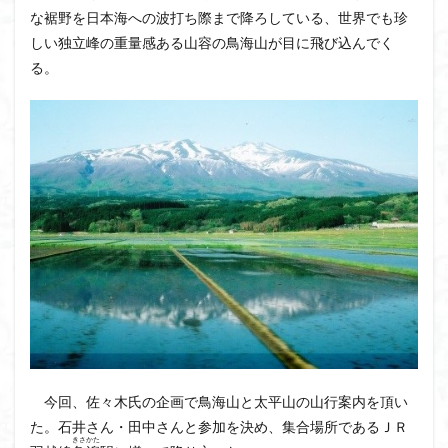
飯道神社
飯豊連峰
飯能
顔振峠
な裾野を日本海への波打ち際まで降ろしている、世界でも珍
しい独立峰の重量感ある山容の鳥海山が目に飛び込んでく
鐘撞堂山
韮崎
静岡県
青渭神社
青森県
る。
青森ヒバ
雪崩
雪山
陣馬形山
阿武隈山地
関東平野
長野県
長者峰
長瀞かたくりの郷
長瀞
西多摩
西丹沢
百名山
神山
笠置山
笠森寺
笠森
竹寺
稲含神社
秩父連山
秩父神社
秩父吉田
秩父
秋田県
福島県
福井県
神津牧場
神奈川県
箱根
神代けやき
破風山
砲台山
石川県
石尊山
石割山
知床半島
真鶴半島
県立比企丘陵自然公園
相定ヶ峰
益山寺
皆野
百里新道
百蔵山
筑波山
節分草
西上州
自然園
藪漕ぎ
今回、佐々木氏の企画で鳥海山と太平山の山行案内を頂い
薬師岳
蕎麦
蓼科高原
蒲生岳山麓
葉山
た。石井さん・田中さんと参加を決め、集合場所であるＪＲ
荒幡富士
荒倉山
茨城県
茨城の自然百選
きさかた