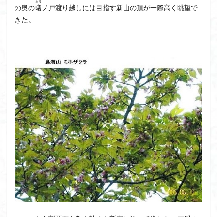
あり
の奥の
蟻
ノ戸渡り越しには目指す新山の頂が一際高く眺望で
ウスユキソウ
キギノ沢
ウサギギク
インド
きた。
イワツメクサ
イワカガミ
イチゲの群衆
イタヤカエデ
イカリソウ
アズマシャクナゲ
アズマイチゲ
アジサイ
アケボノスミレ
アキチョウジ
アカヤシオ
アウリ高原
カワヅザクラ
キタミソウ
タツミソウ
ジジ岩・ババ岩
タチツボスミレ
タケノコ
ダケガンバの倒木
タカネシオガマ
ダイヤモンド富士
ダイコンソウ
そば福
シロヤシオ
シロバナイワカガミ
シラネアオイ
ジョシマート
ショウジョウバカマ
シャクナゲ
シモツケソウ
シヴァ神
キノコ狩り
シーク教
サンカヨウ
ザゼンソウ
コンロンソウ
コマクサ
コイワカガミ
コアジサイ
ゲンコツ山
ぐんま百名山
クルマユリ