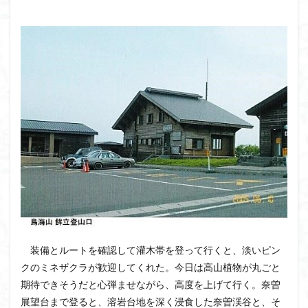
ボタンネコノメソウ
ほら貝
チゴユリ
ヤマエンゴサク
一等三角点
ロッジ山旅企画
ロッジ山旅
ロウバイ
ロープウェイ
ルドラプラヤグ
ルーティーン
リハビリ
ラベンダー畑
ラショウモンカズラ
ヨシバシオガマ
ユキノシタ
ユカデ
ヤマイワカガミ
ポンポン山
ヤシオツツジ
モルゲンロート
ムラサキヤシオ
ムラサキケマン
ムツおばあさん
ミヤマキンバイ
ミヤマカタバミ
ミネザクラ
みなかみ町
みどり池
ミツマタ
ミツバツツジ
マユミ
マッターホルン
チャニー
たばこ神社
三国山脈
ウダイカンバの大木
カレンフェルト
装備とルートを確認して灌木帯を登って行くと、淡いピン
カツラの巨木
カッコウソウ
カタクリ
カール
クのミネザクラが歓迎してくれた。今日は高山植物が丸ごと
お花見
お坊山
オノエラン
オオイヌノフグリ
期待できそうだと心弾ませながら、高度を上げて行く。奈曽
展望台まで登ると、溶岩台地を深く浸食した奈曽渓谷と、そ
エビネ
エゾシカ
エゾシオガマ
ウメバチソウ