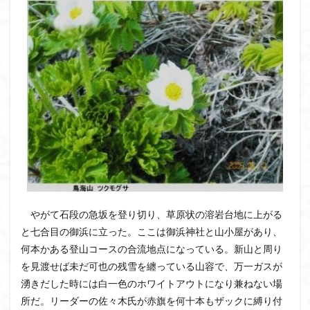
八十八か所巡り
八ヶ岳
兜造りの江戸時代後期の民家
兜山
兎藪
偉人
信濃川上
佐野峠
佐野
佐竹寺
低山
伊香保温泉
伊豆大島
黒ブナ
検索
やがて石段の急坂を登り切り、草原状の溶岩台地に上がる
と七合目の御浜に立った。ここは御浜神社と山小屋があり、
何本かある登山コースの合流地点になっている。新山と周り
を見渡せば未だ可也の残雪を纏っている山容で、万一ガスが
湧きだした時には白一色のホワイトアウトになり兼ねない場
所だ。リーダーの佐々木氏が赤旗を何十本もザックに縛り付