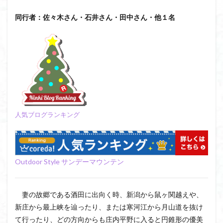
日野町
日蓮宗総本山
日帰り
日和田山
同行者：佐々木さん・石井さん・田中さん・他１名
新穂高ロープウェイ
新潟平野西縁
強風
斜陽館
接触変成岩
所沢
慶良間諸島
愛知県
愛犬
愛宕神社
愛宕山
恵那市
心太店
徳島県
御手洗神社
御嶽山
後蔵
白樺林
白鳥山
奥飛騨
近江富士
金精山
金山城
金尾山
金勝山
金剛證寺
野麦峠
野鳥
郡内
道東
道志山地
道志
人気ブログランキング
遊亀池
逗子
身延山 久遠寺
鍬柄岳
身延山
足和田山
足利
越谷市
越上山
貫ヶ岳
象の背
谷川岳
諏訪湖
西郷
Outdoor Style サンデーマウンテン
西穂高口
西湖
西御荷鉾山
西峰
錫杖岳
鎖場
西伊豆
飛竜の滝
麻那姫の像
妻の故郷である酒田に出向く時、新潟から鼠ヶ関越えや、
鹿野山
高館山
高木石楠花
高山植物
新庄から最上峡を辿ったり、または寒河江から月山道を抜け
高山岬
高山不動尊
高原
駒ケ岳
香川県
て行ったり、どの方向からも庄内平野に入ると円錐形の優美