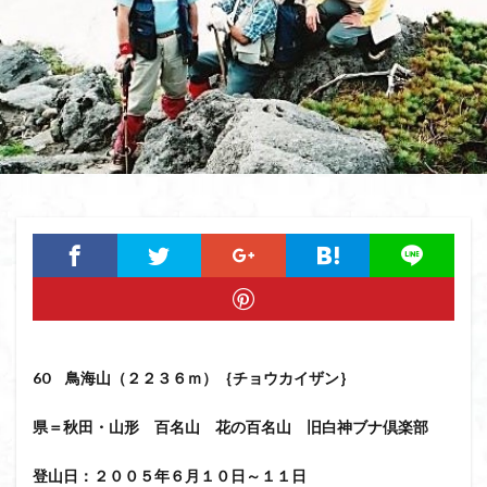
猿橋
猿投山
猪狩神社
猪狩山
猪の鼻ガ岳
狸山
物語山
物見岩
燕岳
浅間山
熊野古道
焚火
滝
滋賀県
源流
源氏物語
湿原
湖東
湖北
湖
港区
渡良瀬遊水地
清水
深田久弥
東峰
机
白髭神社
山小屋
崇台山
島根県
岸壁
岩殿山
岩根山
岩手県
岩宿の里
岐阜県
山火事
山椒
山梨県
山梨百名山
山形県
山口県
平尾山
山北
山の本
少林寺
小鹿野町
小諸
小川町
寺院
富津市
富山県
富士山
宝殿ヶ岳
官ノ倉山
宇津江四十八滝
子宝
干支の山
60 鳥海山（２２３６ｍ）｛チョウカイザン｝
平氏ヶ岳
木花開那姫命
新潟県
木暮理太郎翁
県＝秋田・山形 百名山 花の百名山 旧白神ブナ倶楽部
月輪寺
月山
最高峰
暗沢山
昭和３７年
明神峠
旧白神ブナ倶楽部
旧ブナ倶楽部
登山日：２００５年６月１０日～１１日