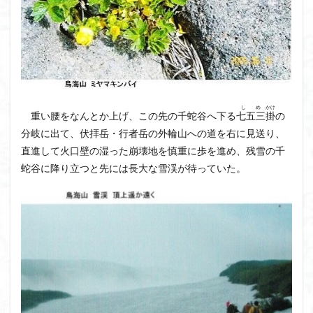
しめ
かけ
重い腰をなんとか上げ、この先の千蛇谷へ下る
七五三
掛
の
分岐に出て、伏拝岳・行者岳の外輪山への道を右に見送り、
直進して火口壁の湿った崩壊地を慎重に歩を進め、残雪の千
蛇谷に降り立つと先には長大な雪渓が待っていた。