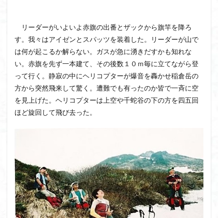
リーダーがいよいよ赤旗の出番とザックから旗竿を降ろ
す。我々はアイゼンとスパッツを装着した。リーダーが山で
は何が起こるか解らない。ガスが急に湧きだすかも知れな
い。赤旗を先ず一本建て、その後数１０ｍ毎に立てながら登
って行く。静寂の中にヘリコプターが爆音を轟かせ稲倉岳の
方から突然飛来して驚く。遭難でも有ったのか皆で一斉に空
を見上げた。ヘリコプターは上空や千蛇谷の下の方を四五回
ほど旋回して飛び去った。