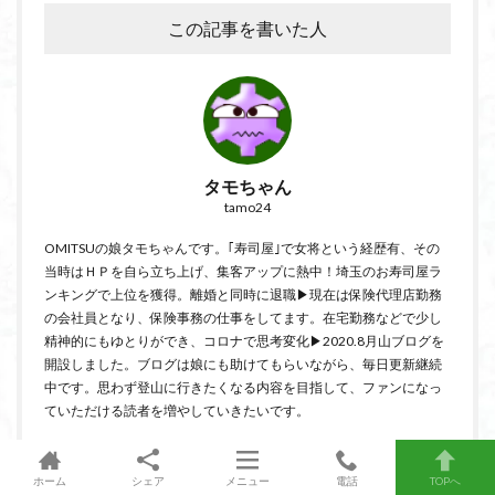
この記事を書いた人
タモちゃん
tamo24
OMITSUの娘タモちゃんです。｢寿司屋｣で女将という経歴有、その
当時はＨＰを自ら立ち上げ、集客アップに熱中！埼玉のお寿司屋ラ
ンキングで上位を獲得。離婚と同時に退職▶現在は保険代理店勤務
の会社員となり、保険事務の仕事をしてます。在宅勤務などで少し
精神的にもゆとりができ、コロナで思考変化▶2020.8月山ブログを
開設しました。ブログは娘にも助けてもらいながら、毎日更新継続
中です。思わず登山に行きたくなる内容を目指して、ファンになっ
ていただける読者を増やしていきたいです。
ホーム
シェア
メニュー
電話
TOPへ