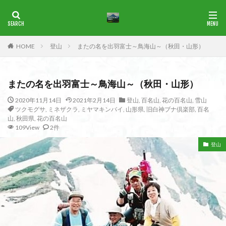
ブナ
一等三角点
花の百名山
HOME
登山
またの名を出羽富士～鳥海山～（秋田・山形）
カテゴリー
またの名を出羽富士～鳥海山～（秋田・山形）
タグ
2020年11月14日
2021年2月14日
登山
,
百名山
,
花の百名山
,
雪山
ツクモグサ
,
ミネザクラ
,
ミヤマキンバイ
,
山形県
,
旧白神ブナ倶楽部
,
百名
1965年
横尾山
津軽富士
津軽半島
津軽
山
,
秋田県
,
花の百名山
津和野
洛北
沢登り
沖縄県
水沢山
109View
2件
歴史
武蔵御嶽神社
武蔵丘陵
武山
樹氷
登山
榊山
流紋岩
楢抜山
森田山
棚山
桧枝岐
桐生市
桐の花
桃畑
桃源郷
根室海峡
栃木県
林道
松崎町
東近江市
東秩父
活火山
浅草
東京都
物見山
白山書房
登山
男山
甲賀
由比