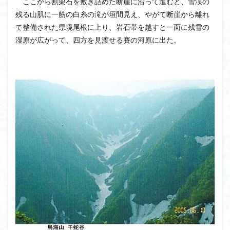
ここから割栗石を敷き詰めた断崖に沿って進むと、雪渓の
クアリ峠
ギンリョウソウ
ギンラン
残る山肌に一筋の白糸の滝が垣間見え、やがて断崖から離れ
て整備された県境尾根に上り、岩石帯を越すと一面に残雪の
キランソウ
三国山
三峰神社
奥穂高岳
湿原が広がって、四方を見渡せる賽の河原に出た。
吉見町
堂山
埼玉県
埼玉百名山
埼玉
城山
四津山
四尾連湖
四ノ井神社
噴気
和製マチュビチュ
周助山
吾妻
名峰
台東区
大パノラマ
古峰が原
古墳
単独
南部町
南木曽岳
南佐久
南会津
南アルプス南端
南アルプス
半月山
千葉県
千畳敷カール
千体荒神
十文字小屋
夕張
大仁田山
十二坊
天照皇大神宮
奥秩父
奥武蔵
奥日光
奥多摩
奥吉野
奥利根
奥久慈
奥三河
奈良県
夫神岳
太郎坊山
太田部
太田
天狗山
天然記念物
大峰山脈北部
天栄村
大高取山
大雪山旭岳ロープーウェイ
大野原神社
大谷嶺