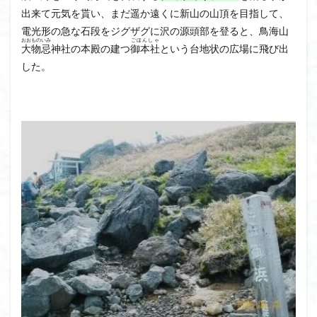
出来て元気を貰い、まだ遥か遠くに新山の山頂を目指して、
電光形の急な石段をジグザグに沢の源頭部を登ると、鳥海山
おおものいみ
ごほんしゃ
大物忌
神社の本殿の建つ
御本社
という台地状の広場に飛び出
した。