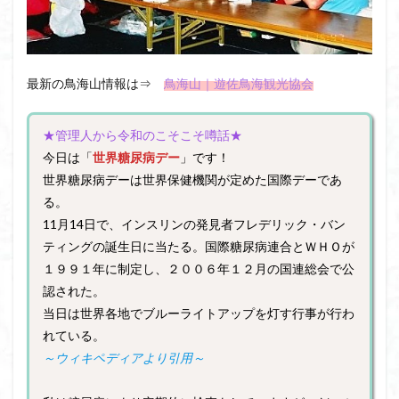
最新の鳥海山情報は⇒
鳥海山｜遊佐鳥海観光協会
★管理人から令和のこそこそ噂話★
今日は「
世界糖尿病デー
」です！
世界糖尿病デーは世界保健機関が定めた国際デーであ
る。
11月14日で、インスリンの発見者フレデリック・バン
ティングの誕生日に当たる。国際糖尿病連合とＷＨＯが
１９９１年に制定し、２００６年１２月の国連総会で公
認された。
当日は世界各地でブルーライトアップを灯す行事が行わ
れている。
～ウィキペディアより引用～