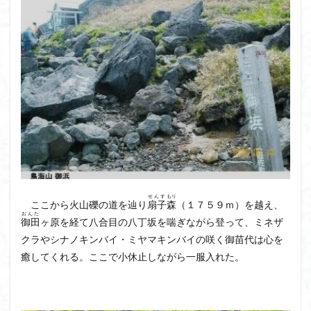
せんす
もり
ここから火山礫の道を辿り
扇子
森
（１７５９ｍ）を越え、
おんた
御田
ヶ原を経て八合目の八丁坂を喘ぎながら登って、ミネザ
クラやシナノキンバイ・ミヤマキンバイの咲く御苗代は心を
癒してくれる。ここで小休止しながら一服入れた。