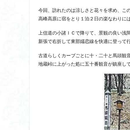
八風山
八海
今回、訪れたのは涼しさと花々を求め、こ
兜山
兎藪
高峰高原に宿をとり１泊２日の楽なわりに
黒ブナ
上信道の小諸ＩＣで降りて、景観の良い浅
新張で右折して東部嬬恋線を快適に登って
古道らしくカーブごとに十・二十と馬頭観
地蔵峠に上がった処に五十番観音が鎮座し