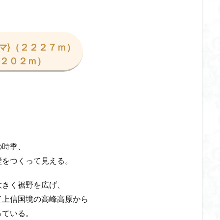
ゲンコツ山
ぐんま百名山
クルマユリ
クアリ峠
ギンリョウソ
三国山
三峰神社
奥穂高岳
吉見町
堂山
埼玉県
埼
四尾連湖
四ノ井神社
噴気
和製マチュビチュ
周助山
マ}（２２２７ｍ）
ノラマ
古峰が原
古墳
単独
南部町
南木曽岳
南佐
２２０２ｍ）
南アルプス
半月山
千葉県
千畳敷カール
千体荒神
二坊
天照皇大神宮
奥秩父
奥武蔵
奥日光
奥多摩
河
奈良県
夫神岳
太郎坊山
太田部
太田
天狗山
天栄村
大高取山
大雪山旭岳ロープーウェイ
大野原神社
大
大草鞋
大楠山
大桁山
大札山
大指山
大平山
大峰
山山麓
中信州
人名山
京都府
五百羅漢
二等三角点
の時季、
慈山地
丹沢
丸山
中津川市
中山
中央アルプスロープウ
壁をつくって見える。
両神神社奥社
伊勢
世界遺産
下北半島
上越
上州
三角点
三湖
三浦富士
三浦半島最高峰
三浦半島
三浦ア
大きく裾野を広げ、
山地
北杜市郊外
八溝川湧水群
北日高
北区
北八ヶ岳山
て上信国境の高峰高原から
前日光
前山
利根
初心者向け
初心者
冬桜
冠ヶ岳
っている。