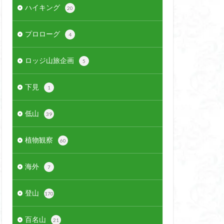
ハイキング
20
プロローグ
4
ロッジ山旅企画
5
下見
1
低山
39
植物観察
60
海外
7
登山
170
百名山
21