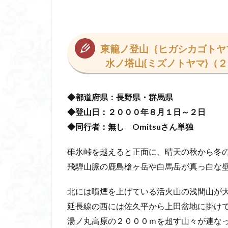
コアジサイ
キランソウ
城山
四津山
東籠ノ登山｛ヒガシカゴトヤ
台東区
大パ
水ノ塔山{ミズノトヤマ}（
南アルプス南端
大仁田山
十
◆都道府県：長野県・群馬県
奥久慈
奥三
◆登山日：２０００年８月１日～２日
大峰山脈北部
◆同行者：無し Omitsuさん単独
大菩薩南部
北海道
三毳
碓氷峠を越えると正面に、晴天の秋から冬
事前準備
久
飛騨山脈の鹿島槍ヶ岳や白馬岳が真っ白な
中央アルプス
三角点
三等
北には噴煙を上げている活火山の浅間山が
今別町
伊吹
延長線の西には佐久平から上田盆地に掛け
北アルプス
湯ノ丸高原の２０００ｍを超す山々が連な