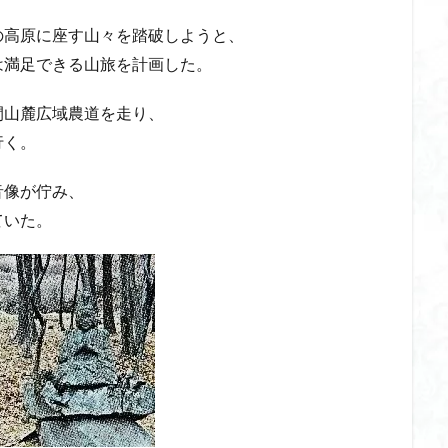
山
伊豆
八国山
八十八か所巡り
八ヶ岳
兜造りの江戸時
の高原に座す山々を踏破しようと、
偉人
信濃川上
佐野峠
佐野
佐竹寺
低山
伊香
は満足できる山旅を計画した。
間山麓広域農道を走り、
検索
行く。
音像が佇み、
ていた。