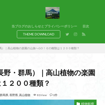
猿橋
猿投山
猪狩神社
猪狩山
猪の鼻ガ岳
狸山
熊野古道
焚火
滝
滋賀県
源流
源氏物語
湿
港区
渡良瀬遊水地
清水
深田久弥
東峰
机
白髭
県
岸壁
岩殿山
岩根山
岩手県
岩宿の里
岐阜県
当ブログのおしらせとプライバシーポリシー
目次
百名山
山形県
山口県
平尾山
山北
山の本
少林寺
THEME DOWNLOAD
寺院
富津市
富山県
富士山
宝殿ヶ岳
官ノ倉山
山
平氏ヶ岳
木花開那姫命
新潟県
木暮理太郎翁
月輪寺
馬）｜高山植物の楽園の山旅へGO！その種類は１２００種類？
山
昭和３７年
明神峠
旧白神ブナ倶楽部
旧ブナ倶楽部
日帰り
日和田山
新穂高ロープウェイ
新潟平野西縁
強風
所沢
慶良間諸島
愛知県
愛犬
愛宕神社
愛宕山
恵
長野・群馬）｜高山植物の楽園
洗神社
御嶽山
後蔵
白樺林
白鳥山
奥飛騨
近江富
山
金勝山
金剛證寺
野麦峠
野鳥
郡内
道東
は１２００種類？
身延山 久遠寺
鍬柄岳
身延山
足和田山
足利
越谷
背
谷川岳
諏訪湖
西郷
西穂高口
西湖
西御荷鉾山
群馬県
,
長野県
,
高山植物
81View
0件
西伊豆
飛竜の滝
麻那姫の像
鹿野山
高館山
高木
植物観察