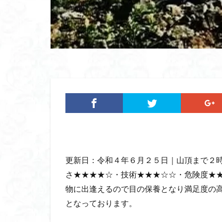
ツバメオモト
ヤマエンゴサク
ルドラプラヤグ
ユキノシタ
ムラサキヤシオ
みなかみ町
たばこ神社
カタクリ
カ
エゾシオガマ
イワカガミ
アジサイ
ア
更新日：令和４年６月２５日｜山頂まで２
キタミソウ
さ★★★★☆・技術★★★☆☆・危険度★
タカネシオガマ
物に出逢えるので目の保養となり満足度の
シラネアオイ
となっております。
キノコ狩り