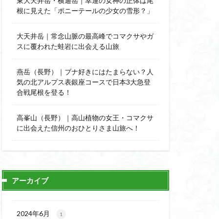
東大天井岳・横通岳｜幸運の女神の正体は尾
能
顔振峠
根に見えた「ポニーテールの少女の雪形？」
陣馬形山
西丹沢
大天井岳｜常念山脈の最高峰でコマクサやガ
スに覆われた蛙岩に出会える山旅
秩父神社
神代けやき
燕岳（長野）｜ブナ好きにはたまらない？人
比企丘陵自然公園
気の北アルプス表銀座コースで日本3大急登
自然園
合戦尾根を登る！
山
茨城県
高峯山（長野）｜高山植物の女王・コマクサ
自作画
に出会えた信州のおひとりさま山旅へ！
信長
緋寒桜
ハシリドコロ
杉
ヒマラヤ
ヌマンラングール
アーカイブ
ハイグレード
デリー
2024年6月
1