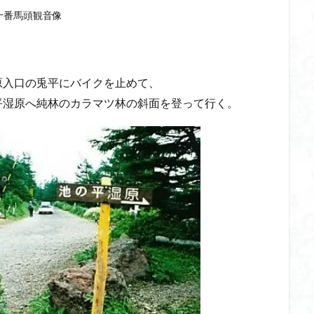
十番馬頭観音像
原入口の兎平にバイクを止めて、
平湿原へ純林のカラマツ林の斜面を登って行く。