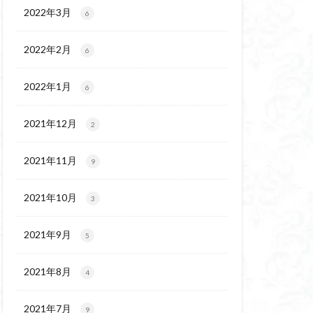
ウ
ギンラン
2022年3月
6
玉百名山
埼玉
2022年2月
吾妻
名峰
6
久
南会津
2022年1月
6
十文字小屋
夕張
奥吉野
奥利根
2021年12月
2
天然記念物
谷嶺
大菩薩嶺
2021年11月
9
沼
十国峠
二本木峠
2021年10月
3
ェイ
2021年9月
5
上信越
三重県
ルプス
三河
2021年8月
4
麓
北伊豆
兵庫県
2021年7月
9