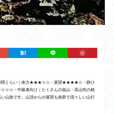
ツツジ
ツクモグサ
チングルマ
ボタンネコノメソウ
ほら貝
一等三角点
ロッジ山旅企画
ロッジ山旅
ロウバイ
ロープ
ルーティーン
リハビリ
ラベンダー畑
ラショウモンカズラ
ユカデ
ヤマイワカガミ
ポンポン山
ヤシオツツジ
モルゲンロ
ムラサキケマン
ムツおばあさん
ミヤマキンバイ
ミヤマカタバ
みどり池
ミツマタ
ミツバツツジ
マユミ
マッターホルン
三国山脈
ウダイカンバの大木
カレンフェルト
カツラの巨木
ール
お花見
お坊山
オノエラン
オオイヌノフグリ
エビ
ウメバチソウ
ウスユキソウ
キギノ沢
ウサギギク
インド
イチゲの群衆
イタヤカエデ
イカリソウ
アズマシャクナゲ
ア
ケボノスミレ
アキチョウジ
アカヤシオ
アウリ高原
カワヅザ
時間くらい｜体力★★★☆☆・展望★★★★☆・静け
タツミソウ
ジジ岩・ババ岩
タチツボスミレ
タケノコ
ダケガ
★☆☆☆・中級者向け｜たくさんの低山・高山性の植
ダイヤモンド富士
ダイコンソウ
そば福
シロヤシオ
シロ
高い山旅です。山頂からの展望も抜群で清々しい山行
ジョシマート
ショウジョウバカマ
シャクナゲ
シモツケソウ
シーク教
サンカヨウ
ザゼンソウ
コンロンソウ
コマクサ