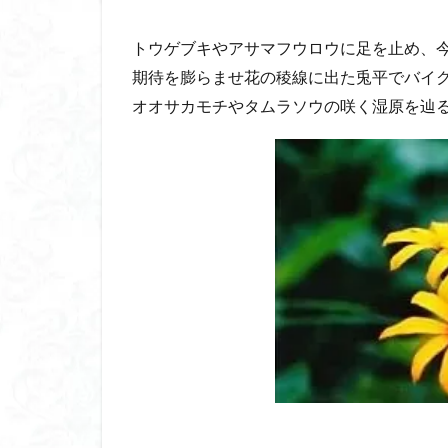
トウゲブキやアサマフウロウに足を止め、
期待を膨らませ花の稜線に出た兎平でバイ
オオサカモチやタムラソウの咲く湿原を辿