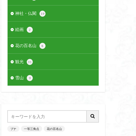
神社・仏閣
19
絵画
2
花の百名山
8
観光
31
雪山
9
ブナ
一等三角点
花の百名山