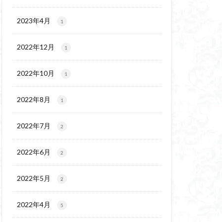
チゴユリ
ウェイ
2023年4月
1
ヨシバシオガマ
2022年12月
1
ート
ミ
ミネザクラ
2022年10月
1
チャニー
カッコウソウ
2022年8月
1
ネ
エゾシカ
イワツメクサ
2022年7月
2
ズマイチゲ
2022年6月
クラ
2
ンバの倒木
2022年5月
2
バナイワカガミ
シヴァ神
2022年4月
5
コイワカガミ