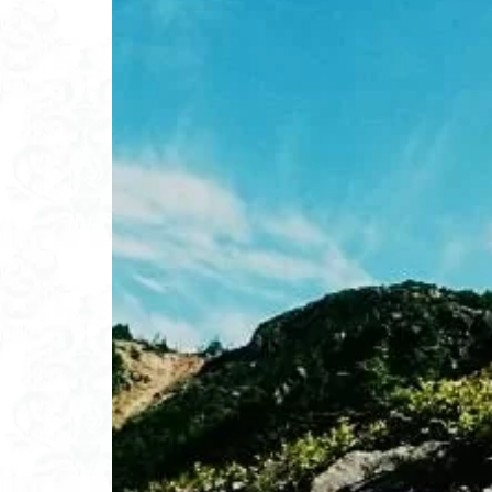
高山岬
高山
鐘撞堂山
韮
阿武隈山地
百名山
神山
秩父吉田
秩
破風山
砲台
相定ヶ峰
益
藪漕ぎ
薬師
茨城の自然百選
能登半島
肘
絶滅危惧植物
ホタルブクロ
ヒトリシズカ
ハクサンフクロ
ハイキングコース