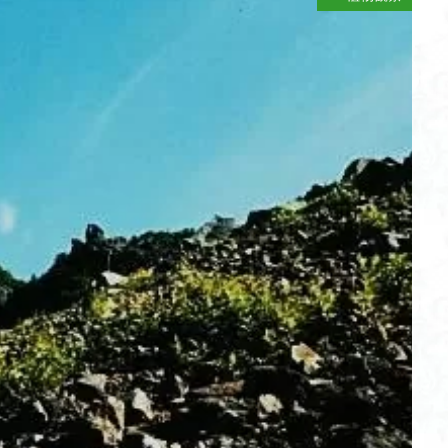
不動尊
高原
駒ケ岳
香川県
飯道神社
飯豊連峰
飯
崎
静岡県
青渭神社
青森県
青森ヒバ
雪崩
雪山
関東平野
長野県
長者峰
長瀞かたくりの郷
長瀞
西多摩
笠置山
笠森寺
笠森
竹寺
稲含神社
秩父連山
父
秋田県
福島県
福井県
神津牧場
神奈川県
箱根
山
石川県
石尊山
石割山
知床半島
真鶴半島
県立
山寺
皆野
百里新道
百蔵山
筑波山
節分草
西上州
岳
蕎麦
蓼科高原
蒲生岳山麓
葉山
荒幡富士
荒倉
茅塚
花崗岩
花の谷
花の百名山
自己紹介
紅葉
折温泉
羽根子山
群馬県
美人林
羊背岩
羅臼
織田
絶景ポイント
絵画
紅葉狩り
姥捨山
奥能登
3月
ブナ林
ブナ
ヒンドゥーの祠
ヒロハコンロウソウ
ヒマラヤ
ヒケゲツツジ
パワースポット
ハルユキノシタ
パノラマ
ハ
ホテイラン
ハクサンチドリ
ハクサンイチゲ
ハカランダ
ネジバナ
ニッコウキスゲ
なまこ壁
トウゴクミツバツツジ