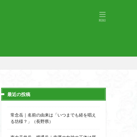
物語山
物見岩
原
湖東
神社
山小屋
山火事
山椒
小鹿野町
宇津江四十八滝
月山
日野町
斜陽館
那市
心太店
士
金精山
最近の投稿
道志山地
道志
市
越上山
常念岳｜名前の由来は「いつまでも経を唱え
西峰
る坊様？」（長野県）
石楠花
高山植物