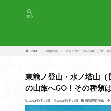
甲賀
由比
燕岳
浅間山
湖北
湖
崇台山
島根
山梨県
山梨
小諸
小川町
子宝
干支の
HOME
植物観察
東籠ノ登山・水ノ塔山（長野・群
最高峰
暗沢
日蓮宗総本山
接触変成岩
東籠ノ登山・水ノ塔山（
徳島県
御手
金山城
金尾
の山旅へGO！その種類
遊亀池
逗子
貫ヶ岳
象の
2022年6月25日
2022年6月25日
植物観察
,
登山
錫杖岳
鎖場