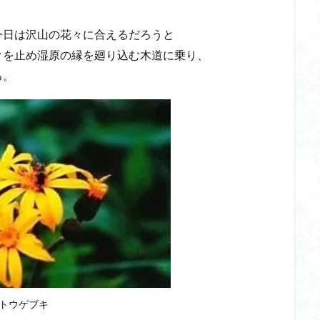
今日は沢山の花々に合えるだろうと
クを止め湿原の縁を廻り込む木道に乗り、
る。
トウゲブキ