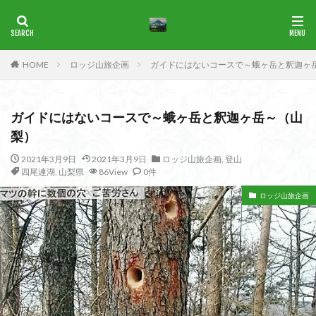
ブナ
一等三角点
花の百名山
HOME
ロッジ山旅企画
ガイドにはないコースで～蛾ヶ岳と釈迦ヶ
カテゴリー
ガイドにはないコースで～蛾ヶ岳と釈迦ヶ岳～（山
タグ
梨）
1965年
横尾山
津軽富士
津軽半島
津軽
2021年3月9日
2021年3月9日
ロッジ山旅企画
,
登山
四尾連湖
,
山梨県
86View
0件
津和野
洛北
沢登り
沖縄県
水沢山
歴史
武蔵御嶽神社
武蔵丘陵
武山
樹氷
ロッジ山旅企画
榊山
流紋岩
楢抜山
森田山
棚山
桧枝岐
桐生市
桐の花
桃畑
桃源郷
根室海峡
栃木県
林道
松崎町
東近江市
東秩父
活火山
浅草
東京都
物見山
白山書房
登山
男山
甲賀
由比