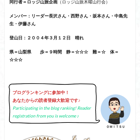
同行者＝ロッジ山旅企画
（ロッジ山旅木曜山行会）
日野町
日蓮宗総本山
日帰り
日和田山
新穂高ロープウェイ
新潟平野西縁
強風
メンバー：リーダー長沢さん・西野さん・坂本さん・中島先
斜陽館
接触変成岩
所沢
慶良間諸島
生・伊藤さん
愛知県
愛犬
愛宕神社
愛宕山
恵那市
登山日：２００４年３月１２日 晴れ
心太店
徳島県
御手洗神社
御嶽山
後蔵
白樺林
白鳥山
奥飛騨
近江富士
金精山
県＝山梨県 歩＝９時間 静＝☆☆☆ 難＝☆ 体＝
☆☆☆
金山城
金尾山
金勝山
金剛證寺
野麦峠
野鳥
郡内
道東
道志山地
道志
遊亀池
逗子
身延山 久遠寺
鍬柄岳
身延山
足和田山
足利
越谷市
越上山
ブログランキングに参加中！
貫ヶ岳
象の背
谷川岳
諏訪湖
西郷
あなたからの読者登録大歓迎です
♪
西穂高口
西湖
西御荷鉾山
西峰
錫杖岳
Participating in the blog ranking! Reader
registration from you is welcome ♪
鎖場
西伊豆
飛竜の滝
麻那姫の像
鹿野山
高館山
高木石楠花
高山植物
ＯＭＩＴＳＵ
高山岬
高山不動尊
高原
駒ケ岳
香川県