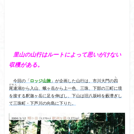
茅塚
花崗岩
花の谷
花の百名山
自己紹介
紅葉
自作画
能登半島
肘折温泉
羽根子山
群馬県
美人林
羊背岩
羅臼
織田信長
緋寒桜
絶滅危惧植物
絶景ポイント
絵画
紅葉狩り
姥捨山
奥能登
3月
ハシリドコロ
里山の山行はルートによって思いがけない
ホタルブクロ
ブナ林
ブナ
ヒンドゥーの祠
収穫がある。
ヒロハコンロウソウ
ヒマラヤ杉
ヒマラヤ
ヒトリシズカ
ヒケゲツツジ
パワースポット
し
今回の「
ロッジ山旅
」が企画した山行は、市川大門の
四
びれん
こ
ハルユキノシタ
パノラマ
ハヌマンラングール
尾連
湖
から入山、蛾ヶ岳から上一色、三珠、下部の三町に境
ハクサンフクロ
ホテイラン
ハクサンチドリ
を接する釈迦ヶ岳に足を伸ばし、下山は旧八坂峠を藪漕ぎし
て三珠町・下芦川の向島に下りた。
ハクサンイチゲ
ハカランダ
ハイグレード
ハイキングコース
ネジバナ
ニッコウキスゲ
なまこ壁
トウゴクミツバツツジ
デリー
ツバメオモト
ツツジ
ツクモグサ
チングルマ