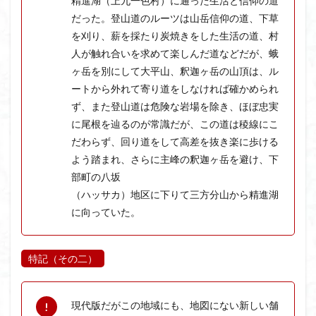
精進湖（上九一色村）に通った生活と信仰の道
ウスユキソウ
キギノ沢
ウサギギク
インド
だった。登山道のルーツは山岳信仰の道、下草
イワツメクサ
を刈り、薪を採たり炭焼きをした生活の道、村
イワカガミ
イチゲの群衆
人が触れ合いを求めて楽しんだ道などだが、蛾
イタヤカエデ
イカリソウ
アズマシャクナゲ
ヶ岳を別にして大平山、釈迦ヶ岳の山頂は、ル
アズマイチゲ
アジサイ
アケボノスミレ
ートから外れて寄り道をしなければ確かめられ
アキチョウジ
アカヤシオ
アウリ高原
ず、また登山道は危険な岩場を除き、ほぼ忠実
カワヅザクラ
キタミソウ
タツミソウ
に尾根を辿るのが常識だが、この道は稜線にこ
ジジ岩・ババ岩
だわらず、回り道をして高差を抜き楽に歩ける
タチツボスミレ
タケノコ
よう踏まれ、さらに主峰の釈迦ヶ岳を避け、下
ダケガンバの倒木
タカネシオガマ
部町の八坂
ダイヤモンド富士
ダイコンソウ
そば福
（ハッサカ）地区に下りて三方分山から精進湖
シロヤシオ
シロバナイワカガミ
シラネアオイ
に向っていた。
ジョシマート
ショウジョウバカマ
シャクナゲ
シモツケソウ
シヴァ神
キノコ狩り
シーク教
特記（その二）
サンカヨウ
ザゼンソウ
コンロンソウ
コマクサ
コイワカガミ
コアジサイ
現代版だがこの地域にも、地図にない新しい舗
ゲンコツ山
ぐんま百名山
クルマユリ