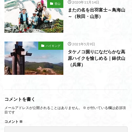
2020年11月14日
登山
またの名を出羽富士～鳥海山
～（秋田・山形）
2021年5月9日
ハイキング
タケノコ掘りになだらかな高
原ハイクを愉しめる｜鉢伏山
（兵庫）
コメントを書く
メールアドレスが公開されることはありません。
※
が付いている欄は必須項
目です
コメント
※