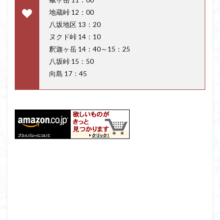
地蔵峠 12：00
八坂地区 13：20
ヌクド峠 14：10
釈迦ヶ岳 14：40～15：25
八坂峠 15：50
向島 17：45