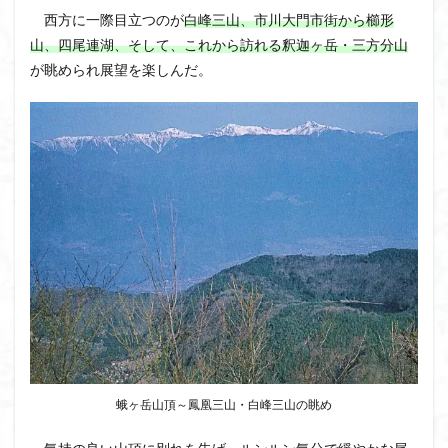
西方に一際目立つのが
白峰三山、市川大門市街から櫛形
山、四尾連湖、そして、これから訪れる釈迦ヶ岳・三方分山
が眺められ展望を楽しんだ。
蛾ヶ岳山頂～鳳凰三山・白峰三山の眺め