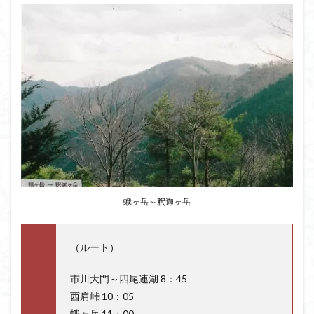
蛾ヶ岳～釈迦ヶ岳
（ルート）
市川大門～四尾連湖 8：45
西肩峠 10：05
蛾ヶ岳 11：00