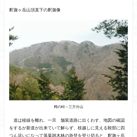
釈迦ヶ岳山頂直下の釈迦像
栂の峠～三方分山
道は稜線を離れ、一旦 舗装道路に出くわす、地図の確認
をするが新道が出来ていて解らず、枝越しに見える鞍部に四
つん這いになって落葉雑木林の急登を登り切ると、釈迦ヶ岳