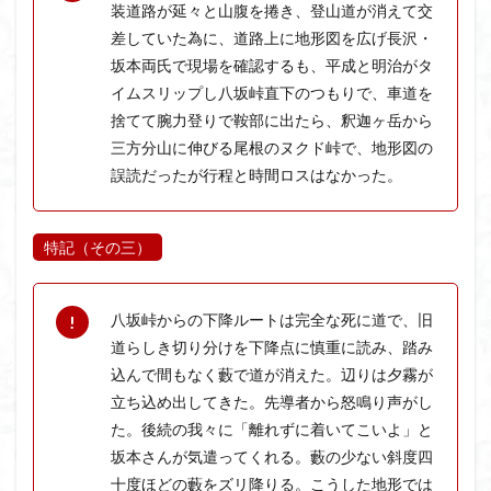
装道路が延々と山腹を捲き、登山道が消えて交
クアリ峠
ギンリョウソウ
ギンラン
差していた為に、道路上に地形図を広げ長沢・
キランソウ
三国山
三峰神社
奥穂高岳
坂本両氏で現場を確認するも、平成と明治がタ
吉見町
堂山
埼玉県
埼玉百名山
埼玉
イムスリップし八坂峠直下のつもりで、車道を
捨てて腕力登りで鞍部に出たら、釈迦ヶ岳から
城山
四津山
四尾連湖
四ノ井神社
噴気
三方分山に伸びる尾根のヌクド峠で、地形図の
和製マチュビチュ
周助山
吾妻
名峰
誤読だったが行程と時間ロスはなかった。
台東区
大パノラマ
古峰が原
古墳
単独
南部町
南木曽岳
南佐久
南会津
特記（その三）
南アルプス南端
南アルプス
半月山
千葉県
千畳敷カール
千体荒神
十文字小屋
夕張
八坂峠からの下降ルートは完全な死に道で、旧
大仁田山
十二坊
天照皇大神宮
奥秩父
道らしき切り分けを下降点に慎重に読み、踏み
奥武蔵
奥日光
奥多摩
奥吉野
奥利根
込んで間もなく藪で道が消えた。辺りは夕霧が
奥久慈
奥三河
奈良県
夫神岳
太郎坊山
立ち込め出してきた。先導者から怒鳴り声がし
太田部
太田
天狗山
天然記念物
た。後続の我々に「離れずに着いてこいよ」と
大峰山脈北部
天栄村
大高取山
坂本さんが気遣ってくれる。藪の少ない斜度四
十度ほどの藪をズリ降りる。こうした地形では
大雪山旭岳ロープーウェイ
大野原神社
大谷嶺