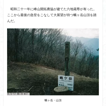
昭和二十一年に峰山開拓農協が建てた六地蔵尊が有った。
ここから最後の急登をこなして大展望が待つ蛾ヶ岳山頂を踏
んだ。
蛾ヶ岳・山頂