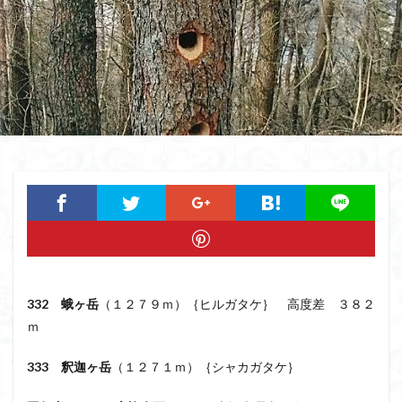
猿橋
猿投山
猪狩神社
猪狩山
猪の鼻ガ岳
狸山
物語山
物見岩
燕岳
浅間山
熊野古道
焚火
滝
滋賀県
源流
源氏物語
湿原
湖東
湖北
湖
港区
渡良瀬遊水地
清水
深田久弥
東峰
机
白髭神社
山小屋
崇台山
島根県
岸壁
岩殿山
岩根山
岩手県
岩宿の里
岐阜県
山火事
山椒
山梨県
山梨百名山
山形県
山口県
平尾山
山北
山の本
少林寺
小鹿野町
小諸
小川町
寺院
富津市
富山県
富士山
宝殿ヶ岳
332
蛾ヶ岳
（１２７９ｍ）｛ヒルガタケ｝ 高度差 ３８２
官ノ倉山
宇津江四十八滝
子宝
干支の山
ｍ
平氏ヶ岳
木花開那姫命
新潟県
木暮理太郎翁
月輪寺
月山
最高峰
暗沢山
昭和３７年
333 釈迦ヶ岳
（１２７１ｍ）｛シャカガタケ｝
明神峠
旧白神ブナ倶楽部
旧ブナ倶楽部