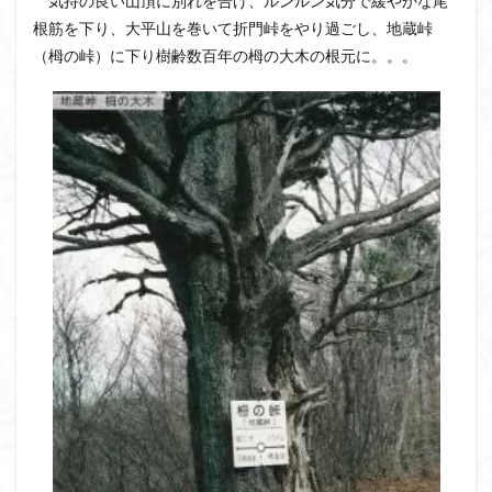
気持の良い山頂に別れを告げ、ルンルン気分で緩やかな尾
根筋を下り、大平山を巻いて折門峠をやり過ごし、地蔵峠
（栂の峠）に下り樹齢数百年の栂の大木の根元に。。。