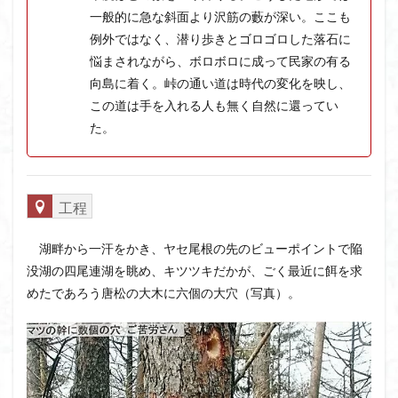
一般的に急な斜面より沢筋の藪が深い。ここも
大菩薩嶺
大菩薩南部
大草鞋
大楠山
例外ではなく、潜り歩きとゴロゴロした落石に
大桁山
大札山
大指山
大平山
大峰沼
悩まされながら、ボロボロに成って民家の有る
十国峠
北海道
三毳山山麓
中信州
向島に着く。峠の通い道は時代の変化を映し、
人名山
京都府
五百羅漢
二等三角点
この道は手を入れる人も無く自然に還ってい
た。
二本木峠
事前準備
久慈山地
丹沢
丸山
中津川市
中山
中央アルプスロープウェイ
中央アルプス
両神神社奥社
伊勢
世界遺産
工程
下北半島
上越
上州
上信越
三重県
三角点
三等三角点
三湖
三浦富士
湖畔から一汗をかき、ヤセ尾根の先のビューポイントで陥
三浦半島最高峰
三浦半島
三浦アルプス
三河
没湖の四尾連湖を眺め、キツツキだかが、ごく最近に餌を求
今別町
伊吹山地
北杜市郊外
八溝川湧水群
めたであろう唐松の大木に六個の大穴（写真）。
北日高
北区
北八ヶ岳山麓
北伊豆
北アルプス
前日光
前山
利根
初心者向け
初心者
冬桜
冠ヶ岳
兵庫県
八風山
八海山
伊豆
八国山