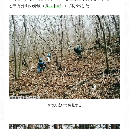
と三方分山の分岐（
ヌクド峠
）に飛び出した。
四つん這いで急登する