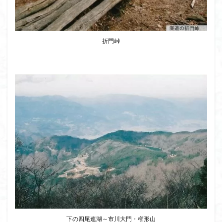
折門峠
下の四尾連湖～市川大門・櫛形山