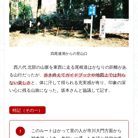
ボタンネコノメソウ
ほら貝
チゴユリ
ヤマエンゴサク
一等三角点
ロッジ山旅企画
ロッジ山旅
ロウバイ
ロープウェイ
ルドラプラヤグ
ルーティーン
リハビリ
ラベンダー畑
ラショウモンカズラ
ヨシバシオガマ
ユキノシタ
ユカデ
ヤマイワカガミ
四尾連湖からの登山口
ポンポン山
ヤシオツツジ
モルゲンロート
西八代 北部の山脈を東西に走る尾根道はかなりの距離があ
ムラサキヤシオ
ムラサキケマン
ムツおばあさん
る山行だったが、
歩き終えてガイドブックや地図上では判ら
ミヤマキンバイ
ミヤマカタバミ
ミネザクラ
ない楽しさ
と、体に汗して得られる充実感が有り、印象の深
みなかみ町
みどり池
ミツマタ
ミツバツツジ
い心に残る山旅になった。坂本さんと協議して記す。
マユミ
マッターホルン
チャニー
たばこ神社
三国山脈
ウダイカンバの大木
カレンフェルト
特記（その一）
カツラの巨木
カッコウソウ
カタクリ
カール
お花見
お坊山
オノエラン
オオイヌノフグリ
このルートはかって里の人が市川大門方面から
エビネ
エゾシカ
エゾシオガマ
ウメバチソウ