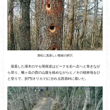
八十八か所巡り
八ヶ岳
兜造りの江戸時代後期の民家
兜山
兎藪
偉人
信濃川上
佐野峠
佐野
佐竹寺
低山
伊香保温泉
伊豆大島
黒ブナ
検索
唐松に真新しい数個の餌穴
落葉した灌木のヤセ尾根道はピークを右へ左へと巻きなが
ら登り、蛾ヶ岳の西の山腹を絡めながらヒノキの植林地をひ
と登りで、折門(オリカド)に分れる西肩峠に着いた。