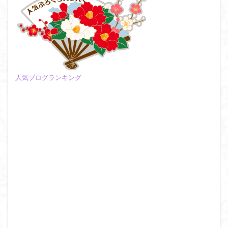
飯道神社
飯豊連峰
飯能
顔振峠
鐘撞堂山
韮崎
静岡県
青渭神社
青森県
青森ヒバ
雪崩
雪山
陣馬形山
阿武隈山地
関東平野
長野県
長者峰
長瀞かたくりの郷
長瀞
西多摩
西丹沢
人気ブログランキング
百名山
神山
笠置山
笠森寺
笠森
竹寺
稲含神社
秩父連山
秩父神社
秩父吉田
秩父
秋田県
福島県
福井県
神津牧場
神奈川県
箱根
神代けやき
破風山
砲台山
石川県
石尊山
石割山
知床半島
真鶴半島
県立比企丘陵自然公園
相定ヶ峰
益山寺
皆野
百里新道
百蔵山
筑波山
節分草
西上州
自然園
藪漕ぎ
薬師岳
蕎麦
蓼科高原
蒲生岳山麓
葉山
荒幡富士
荒倉山
茨城県
茨城の自然百選