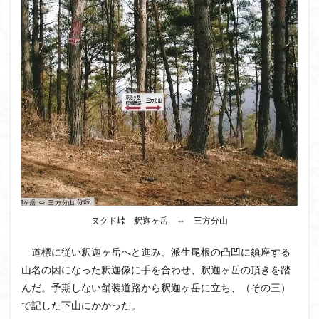
ヌクド峠 釈迦ヶ岳 ⇔ 三方分山
道標に従い釈迦ヶ岳へと進み、派生尾根の凸凹に鎮座する
山名の因になった釈迦像に手を合わせ、釈迦ヶ岳の頂きを踏
んだ。予期しない舗装道路から釈迦ヶ岳に立ち、（その三）
で記した下山にかかった。