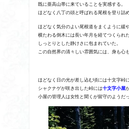
既に亜高山帯に来ていることを実感する。
ほどなく八丁の頭と呼ばれる尾根を登り詰
ほどなく気分のよい尾根道をまくように緩
横たわる倒木には長い年月を経てつくられ
しっとりとした静けさに包まれていた。
この自然界の清々しい雰囲気には、身も心
ほどなく日の光が差し込む頃には十文字峠
シャクナゲが咲き出した峠には
十文字小屋
小屋の管理人は女性と聞くが留守のようだ