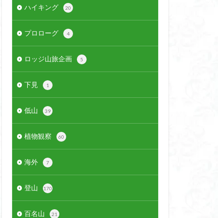
ハイキング
20
プロローグ
4
ロッジ山旅企画
5
下見
1
低山
39
植物観察
60
海外
7
登山
170
百名山
21