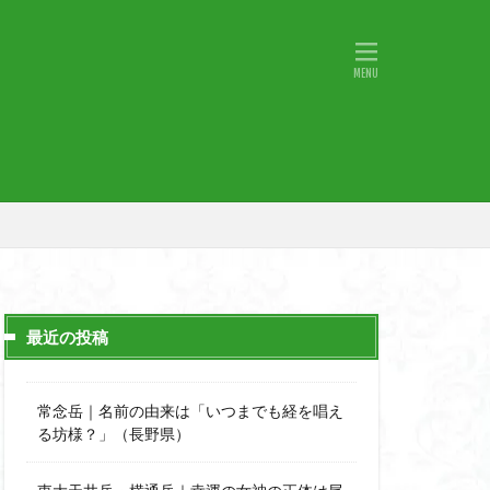
物語山
物見岩
原
湖東
神社
山小屋
山火事
山椒
小鹿野町
宇津江四十八滝
月山
日野町
斜陽館
那市
心太店
士
金精山
最近の投稿
道志山地
道志
市
越上山
常念岳｜名前の由来は「いつまでも経を唱え
西峰
る坊様？」（長野県）
石楠花
高山植物