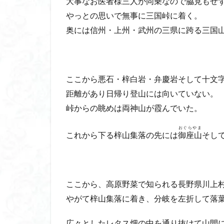
大事なお医者様三人が同乗なので脇見もせ
やっとの思いで無事に三国峠に着く。
奥には信州・上州・武州の三県に跨る三国
ここから悪石・梓白岩・弁慶岩そして十文
距離があり日帰り登山には向いていない。
峠からの眺めは両神山が霞んでいた。
おぐらやま
これから下る梓山集落の先には
御座山
そし
ここから、高原野菜で知られる長野県川上
やがて梓山集落に着き、分岐を左折して落
広々としたレタス畑の中を通り抜けて山間