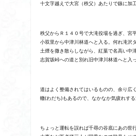
十文字越えで大宮（秩父）あたりで
鏃
に加
八風山
八海
兜山
兎藪
黒ブナ
秩父からＲ１４０号で大滝役場を過ぎ、宮
小双里から中津川林道へと入る。何れ滝沢
土煙を撒き散らしながら、紅葉で名高い中
志賀坂峠への道と別れ旧中津川林道へと入
道はよく整備されてはいるものの、余り広
轍(わだち)もあるので、なかなか気疲れす
ちょっと運転を誤れば千尋の谷底にあの世