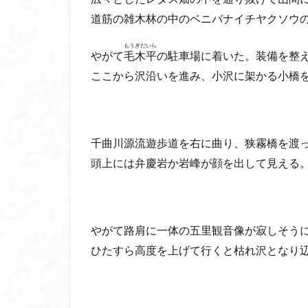
道筋の雑木林の中のベニバナイチヤクソウ
もうぎだいら
やがて
毛木平
の駐車場に着いた。装備を整
ここから沢沿いを進み、小沢に架かる小橋
千曲川源流遊歩道を右に曲り、狭霧橋を渡
頭上には弁慶岩か岩峰が顔を出して見える
やがて路肩に一体の五里観音像が寂しそう
ひたすら高度を上げて行くと枯れ沢となり