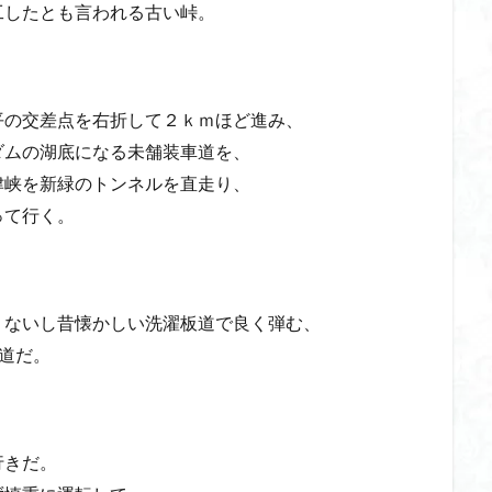
工したとも言われる古い峠。
山
伊豆
八国山
八十八か所巡り
八ヶ岳
兜造りの江戸時
偉人
信濃川上
佐野峠
佐野
佐竹寺
低山
伊香
平の交差点を右折して２ｋｍほど進み、
検索
ダムの湖底になる未舗装車道を、
津峡を新緑のトンネルを直走り、
って行く。
くないし昔懐かしい洗濯板道で良く弾む、
る道だ。
行きだ。