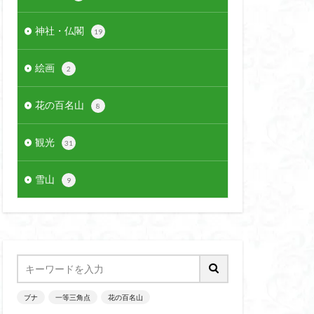
神社・仏閣
19
絵画
2
花の百名山
8
観光
31
雪山
9
ブナ
一等三角点
花の百名山