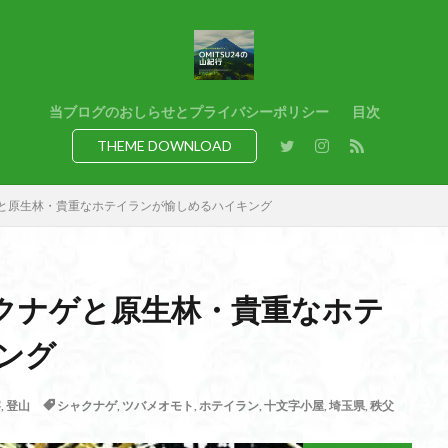
猿橋
猿投山
猪狩神社
猪狩山
猪の鼻ガ岳
狸山
熊野古道
焚火
滝
滋賀県
源流
源氏物語
湿
港区
渡良瀬遊水地
清水
深田久弥
東峰
机
白髭
県
岸壁
岩殿山
岩根山
岩手県
岩宿の里
岐阜県
当ブログのおしらせとプライバシーポリシー
目次
百名山
山形県
山口県
平尾山
山北
山の本
少林寺
THEME DOWNLOAD
寺院
富津市
富山県
富士山
宝殿ヶ岳
官ノ倉山
山
平氏ヶ岳
木花開那姫命
新潟県
木暮理太郎翁
月輪寺
と原生林・貴重なホテイランが愉しめるハイキング
山
昭和３７年
明神峠
旧白神ブナ倶楽部
旧ブナ倶楽部
日帰り
日和田山
新穂高ロープウェイ
新潟平野西縁
強風
所沢
慶良間諸島
愛知県
愛犬
愛宕神社
愛宕山
恵
クナゲと原生林・貴重なホテ
洗神社
御嶽山
後蔵
白樺林
白鳥山
奥飛騨
近江富
山
金勝山
金剛證寺
野麦峠
野鳥
郡内
道東
ング
身延山 久遠寺
鍬柄岳
身延山
足和田山
足利
越谷
背
谷川岳
諏訪湖
西郷
西穂高口
西湖
西御荷鉾山
察
,
登山
シャクナゲ
,
ツバメオモト
,
ホテイラン
,
十文字小屋
,
埼玉県
,
秩父
西伊豆
飛竜の滝
麻那姫の像
鹿野山
高館山
高木