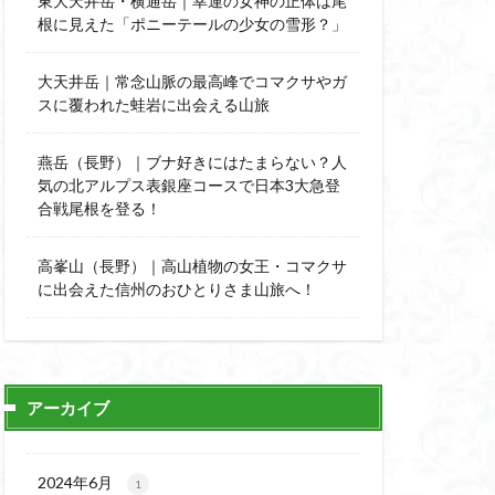
東大天井岳・横通岳｜幸運の女神の正体は尾
能
顔振峠
根に見えた「ポニーテールの少女の雪形？」
陣馬形山
西丹沢
大天井岳｜常念山脈の最高峰でコマクサやガ
スに覆われた蛙岩に出会える山旅
秩父神社
神代けやき
燕岳（長野）｜ブナ好きにはたまらない？人
比企丘陵自然公園
気の北アルプス表銀座コースで日本3大急登
自然園
合戦尾根を登る！
山
茨城県
高峯山（長野）｜高山植物の女王・コマクサ
自作画
に出会えた信州のおひとりさま山旅へ！
信長
緋寒桜
ハシリドコロ
杉
ヒマラヤ
ヌマンラングール
アーカイブ
ハイグレード
デリー
2024年6月
1