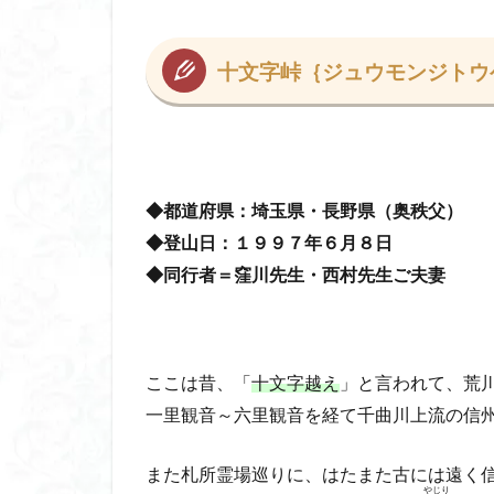
コアジサイ
キランソウ
十文字峠
｛ジュウモンジトウ
城山
四津山
台東区
大パ
南アルプス南端
大仁田山
十
◆都道府県：埼玉県・長野県（奥秩父）
奥久慈
奥三
◆登山日：１９９７年６月８日
大峰山脈北部
◆同行者＝窪川先生・西村先生ご夫妻
大菩薩南部
北海道
三毳
事前準備
久
中央アルプス
ここは昔、「
十文字越え
」と言われて、荒
三角点
三等
一里観音～六里観音を経て千曲川上流の信
今別町
伊吹
また札所霊場巡りに、はたまた古には遠く
北アルプス
やじり