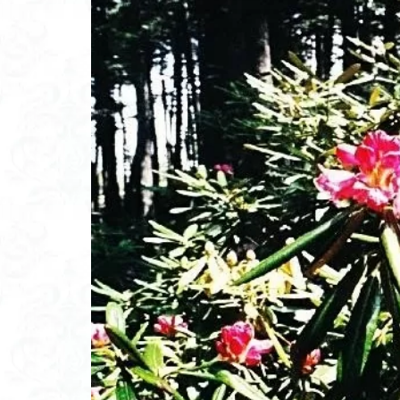
高山岬
高山
鐘撞堂山
韮
阿武隈山地
百名山
神山
秩父吉田
秩
破風山
砲台
相定ヶ峰
益
藪漕ぎ
薬師
茨城の自然百選
能登半島
肘
絶滅危惧植物
ホタルブクロ
ヒトリシズカ
ハクサンフクロ
ハイキングコース