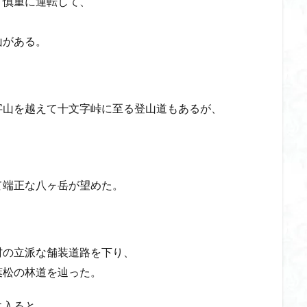
ず慎重に運転して、
山がある。
字山を越えて十文字峠に至る登山道もあるが、
て端正な八ヶ岳が望めた。
村の立派な舗装道路を下り、
葉松の林道を辿った。
に入ると、