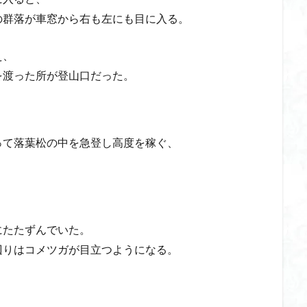
の群落が車窓から右も左にも目に入る。
え、
を渡った所が登山口だった。
って落葉松の中を急登し高度を稼ぐ、
。
にたたずんでいた。
辺りはコメツガが目立つようになる。