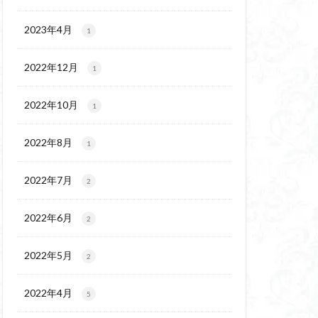
チゴユリ
ウェイ
2023年4月
1
ヨシバシオガマ
2022年12月
1
ート
ミ
ミネザクラ
2022年10月
1
チャニー
カッコウソウ
2022年8月
1
ネ
エゾシカ
イワツメクサ
2022年7月
2
ズマイチゲ
2022年6月
クラ
2
ンバの倒木
2022年5月
2
バナイワカガミ
シヴァ神
2022年4月
5
コイワカガミ