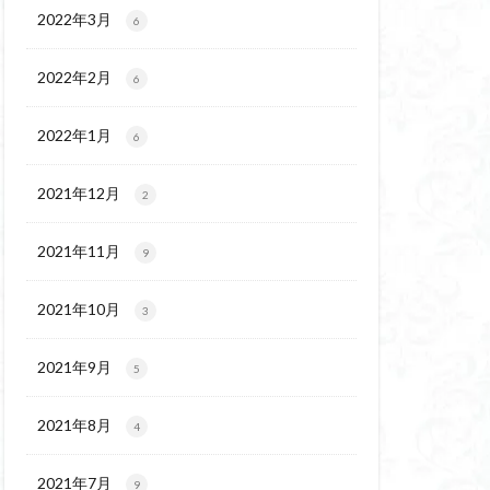
ウ
ギンラン
2022年3月
6
玉百名山
埼玉
2022年2月
吾妻
名峰
6
久
南会津
2022年1月
6
十文字小屋
夕張
奥吉野
奥利根
2021年12月
2
天然記念物
谷嶺
大菩薩嶺
2021年11月
9
沼
十国峠
二本木峠
2021年10月
3
ェイ
2021年9月
5
上信越
三重県
ルプス
三河
2021年8月
4
麓
北伊豆
兵庫県
2021年7月
9