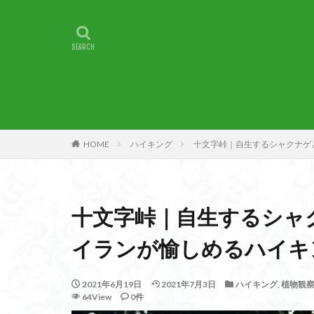
甲賀
由比
燕岳
浅間山
湖北
湖
崇台山
島根
山梨県
山梨
小諸
小川町
子宝
干支の
HOME
ハイキング
十文字峠｜自生するシャクナゲ
最高峰
暗沢
日蓮宗総本山
接触変成岩
十文字峠｜自生するシャ
徳島県
御手
金山城
金尾
イランが愉しめるハイキ
遊亀池
逗子
貫ヶ岳
象の
2021年6月19日
2021年7月3日
ハイキング
,
植物観
64View
0件
錫杖岳
鎖場