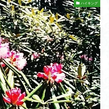
不動尊
高原
駒ケ岳
香川県
飯道神社
飯豊連峰
飯
ハイキング
崎
静岡県
青渭神社
青森県
青森ヒバ
雪崩
雪山
関東平野
長野県
長者峰
長瀞かたくりの郷
長瀞
西多摩
笠置山
笠森寺
笠森
竹寺
稲含神社
秩父連山
父
秋田県
福島県
福井県
神津牧場
神奈川県
箱根
山
石川県
石尊山
石割山
知床半島
真鶴半島
県立
山寺
皆野
百里新道
百蔵山
筑波山
節分草
西上州
岳
蕎麦
蓼科高原
蒲生岳山麓
葉山
荒幡富士
荒倉
茅塚
花崗岩
花の谷
花の百名山
自己紹介
紅葉
折温泉
羽根子山
群馬県
美人林
羊背岩
羅臼
織田
絶景ポイント
絵画
紅葉狩り
姥捨山
奥能登
3月
ブナ林
ブナ
ヒンドゥーの祠
ヒロハコンロウソウ
ヒマラヤ
ヒケゲツツジ
パワースポット
ハルユキノシタ
パノラマ
ハ
ホテイラン
ハクサンチドリ
ハクサンイチゲ
ハカランダ
ネジバナ
ニッコウキスゲ
なまこ壁
トウゴクミツバツツジ