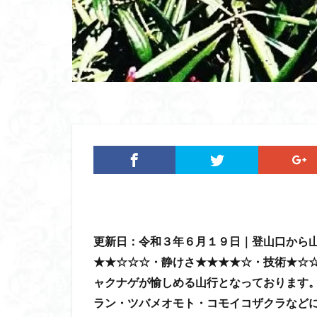
ツバメオモト
ヤマエンゴサク
ルドラプラヤグ
ユキノシタ
ムラサキヤシオ
みなかみ町
たばこ神社
カタクリ
カ
エゾシオガマ
イワカガミ
アジサイ
ア
更新日：令和３年６月１９
日｜登山口から
キタミソウ
★★☆☆☆・静けさ★★★★☆・技術★☆
タカネシオガマ
ャクナゲが愉しめる
山行となっております
シラネアオイ
ラン・ツバメオモト・コモイコザクラなど
キノコ狩り