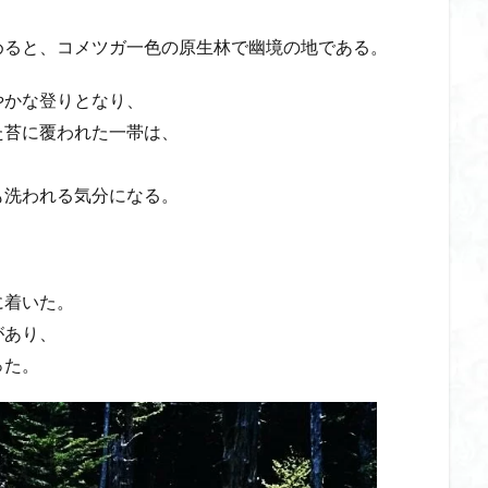
めると、コメツガ一色の原生林で幽境の地である。
やかな登りとなり、
た苔に覆われた一帯は、
も洗われる気分になる。
に着いた。
があり、
った。