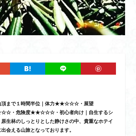
ツツジ
ツクモグサ
チングルマ
ボタンネコノメソウ
ほら貝
一等三角点
ロッジ山旅企画
ロッジ山旅
ロウバイ
ロープ
ルーティーン
リハビリ
ラベンダー畑
ラショウモンカズラ
ユカデ
ヤマイワカガミ
ポンポン山
ヤシオツツジ
モルゲンロ
ムラサキケマン
ムツおばあさん
ミヤマキンバイ
ミヤマカタバ
みどり池
ミツマタ
ミツバツツジ
マユミ
マッターホルン
三国山脈
ウダイカンバの大木
カレンフェルト
カツラの巨木
ール
お花見
お坊山
オノエラン
オオイヌノフグリ
エビ
ウメバチソウ
ウスユキソウ
キギノ沢
ウサギギク
インド
イチゲの群衆
イタヤカエデ
イカリソウ
アズマシャクナゲ
ア
ケボノスミレ
アキチョウジ
アカヤシオ
アウリ高原
カワヅザ
山頂まで１時間半位｜体力★★☆☆☆・展望
タツミソウ
ジジ岩・ババ岩
タチツボスミレ
タケノコ
ダケガ
☆☆☆・危険度★★☆☆☆・初心者向け｜自生するシ
ダイヤモンド富士
ダイコンソウ
そば福
シロヤシオ
シロ
。原生林のしっとりとした静けさの中、貴重なホテイ
ジョシマート
ショウジョウバカマ
シャクナゲ
シモツケソウ
に出会える山旅となっております。
シーク教
サンカヨウ
ザゼンソウ
コンロンソウ
コマクサ