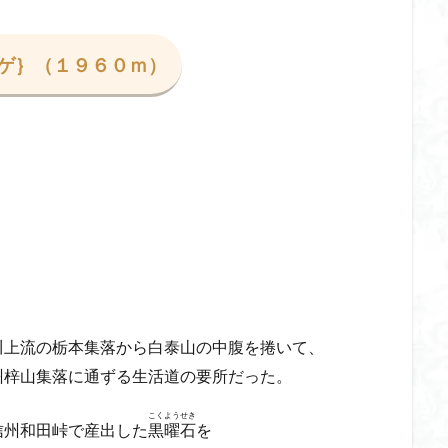
ゲンコツ山
ぐんま百名山
クルマユリ
クアリ峠
ギンリョウソ
三国山
三峰神社
奥穂高岳
吉見町
堂山
埼玉県
埼
ゲ｝（１９６０ｍ）
四尾連湖
四ノ井神社
噴気
和製マチュビチュ
周助山
ノラマ
古峰が原
古墳
単独
南部町
南木曽岳
南佐
南アルプス
半月山
千葉県
千畳敷カール
千体荒神
二坊
天照皇大神宮
奥秩父
奥武蔵
奥日光
奥多摩
河
奈良県
夫神岳
太郎坊山
太田部
太田
天狗山
天栄村
大高取山
大雪山旭岳ロープーウェイ
大野原神社
大
大草鞋
大楠山
大桁山
大札山
大指山
大平山
大峰
山山麓
中信州
人名山
京都府
五百羅漢
二等三角点
慈山地
丹沢
丸山
中津川市
中山
中央アルプスロープウ
両神神社奥社
伊勢
世界遺産
下北半島
上越
上州
川上流の栃本集落から白泰山の中腹を捲いて、
三角点
三湖
三浦富士
三浦半島最高峰
三浦半島
三浦ア
州梓山集落に通ずる生活道の要所だった。
山地
北杜市郊外
八溝川湧水群
北日高
北区
北八ヶ岳山
こくようせき
信州和田峠で産出した
黒曜石
を
前日光
前山
利根
初心者向け
初心者
冬桜
冠ヶ岳