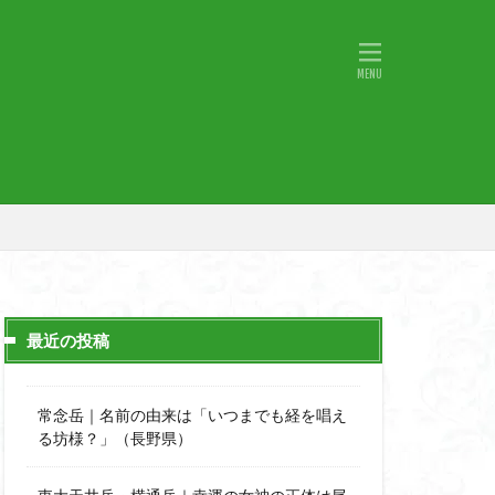
物語山
物見岩
原
湖東
神社
山小屋
山火事
山椒
小鹿野町
宇津江四十八滝
月山
日野町
斜陽館
那市
心太店
士
金精山
最近の投稿
道志山地
道志
市
越上山
常念岳｜名前の由来は「いつまでも経を唱え
西峰
る坊様？」（長野県）
石楠花
高山植物