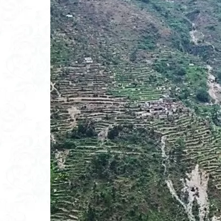
高山岬
高山
鐘撞堂山
韮
阿武隈山地
百名山
神山
秩父吉田
秩
破風山
砲台
相定ヶ峰
益
藪漕ぎ
薬師
茨城の自然百選
能登半島
肘
絶滅危惧植物
ホタルブクロ
ヒトリシズカ
ハクサンフクロ
ハイキングコース