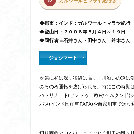
ガルワールヒマラヤ紀行②
コアジサイ
キランソウ
城山
四津山
◆都市：インド：ガルワールヒマラヤ紀行
台東区
大パ
◆登山日：２００８年６月４日～１９日
南アルプス南端
◆同行者＝石井さん・田中さん・鈴木さん
大仁田山
十
ジョシマート
奥久慈
奥三
大峰山脈北部
大菩薩南部
次第に谷は深く稜線は高く、川沿いの道は
北海道
三毳
のろのろ運転を虐げられる。特にこの時期
事前準備
久
バドリナート(ヒンドゥー教)やヘムクンド(
中央アルプス
バス(インド国産車TATA)や自家用車で送
三角点
三等
今別町
伊吹
北アルプス
辺り両側の山々は、ことごとく棚田や段々