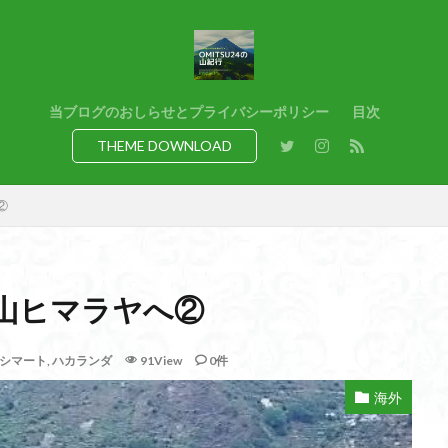
猿橋
猿投山
猪狩神社
猪狩山
猪の鼻ガ岳
狸山
熊野古道
焚火
滝
滋賀県
源流
源氏物語
湿
港区
渡良瀬遊水地
清水
深田久弥
東峰
机
白髭
県
岸壁
岩殿山
岩根山
岩手県
岩宿の里
岐阜県
当ブログのおしらせとプライバシーポリシー
目次
百名山
山形県
山口県
平尾山
山北
山の本
少林寺
THEME DOWNLOAD
寺院
富津市
富山県
富士山
宝殿ヶ岳
官ノ倉山
山
平氏ヶ岳
木花開那姫命
新潟県
木暮理太郎翁
月輪寺
②
山
昭和３７年
明神峠
旧白神ブナ倶楽部
旧ブナ倶楽部
日帰り
日和田山
新穂高ロープウェイ
新潟平野西縁
強風
所沢
慶良間諸島
愛知県
愛犬
愛宕神社
愛宕山
恵
山ヒマラヤへ②
洗神社
御嶽山
後蔵
白樺林
白鳥山
奥飛騨
近江富
山
金勝山
金剛證寺
野麦峠
野鳥
郡内
道東
シマート
,
ハカランダ
91View
0件
身延山 久遠寺
鍬柄岳
身延山
足和田山
足利
越谷
背
谷川岳
諏訪湖
西郷
西穂高口
西湖
西御荷鉾山
海外
西伊豆
飛竜の滝
麻那姫の像
鹿野山
高館山
高木