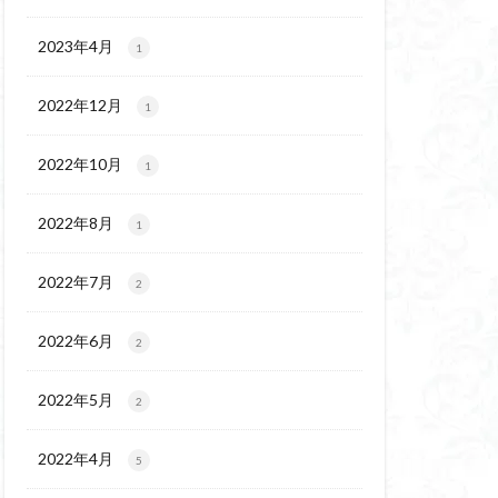
チゴユリ
ウェイ
2023年4月
1
ヨシバシオガマ
2022年12月
1
ート
ミ
ミネザクラ
2022年10月
1
チャニー
カッコウソウ
2022年8月
1
ネ
エゾシカ
イワツメクサ
2022年7月
2
ズマイチゲ
2022年6月
クラ
2
ンバの倒木
2022年5月
2
バナイワカガミ
シヴァ神
2022年4月
5
コイワカガミ