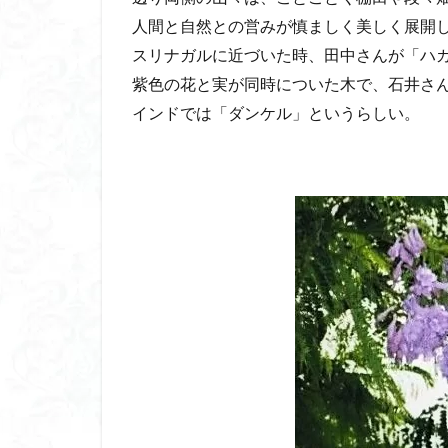
八風山
八海
人間と自然との営みが慎ましく美しく展開
兜山
兎藪
スリナガルに近づいた時、田中さんが「ハ
黒ブナ
紫色の花と実が同時についた木で、石井さ
インドでは「ダンケル」というらしい。