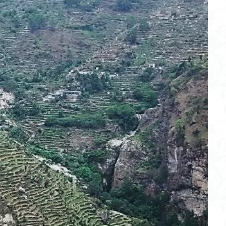
不動尊
高原
駒ケ岳
香川県
飯道神社
飯豊連峰
飯
崎
静岡県
青渭神社
青森県
青森ヒバ
雪崩
雪山
関東平野
長野県
長者峰
長瀞かたくりの郷
長瀞
西多摩
笠置山
笠森寺
笠森
竹寺
稲含神社
秩父連山
父
秋田県
福島県
福井県
神津牧場
神奈川県
箱根
山
石川県
石尊山
石割山
知床半島
真鶴半島
県立
山寺
皆野
百里新道
百蔵山
筑波山
節分草
西上州
岳
蕎麦
蓼科高原
蒲生岳山麓
葉山
荒幡富士
荒倉
茅塚
花崗岩
花の谷
花の百名山
自己紹介
紅葉
折温泉
羽根子山
群馬県
美人林
羊背岩
羅臼
織田
絶景ポイント
絵画
紅葉狩り
姥捨山
奥能登
3月
ブナ林
ブナ
ヒンドゥーの祠
ヒロハコンロウソウ
ヒマラヤ
ヒケゲツツジ
パワースポット
ハルユキノシタ
パノラマ
ハ
ホテイラン
ハクサンチドリ
ハクサンイチゲ
ハカランダ
ネジバナ
ニッコウキスゲ
なまこ壁
トウゴクミツバツツジ