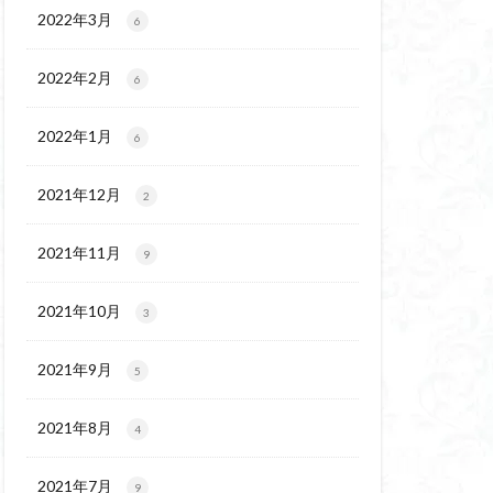
ウ
ギンラン
2022年3月
6
玉百名山
埼玉
2022年2月
吾妻
名峰
6
久
南会津
2022年1月
6
十文字小屋
夕張
奥吉野
奥利根
2021年12月
2
天然記念物
谷嶺
大菩薩嶺
2021年11月
9
沼
十国峠
二本木峠
2021年10月
3
ェイ
2021年9月
5
上信越
三重県
ルプス
三河
2021年8月
4
麓
北伊豆
兵庫県
2021年7月
9