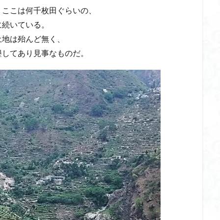
、ここは何千枚田ぐらいの、
に続いている。
土地は殆んど無く、
墾してあり見事なものだ。