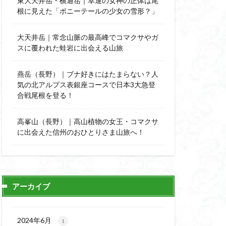
東大天井岳・横通岳｜幸運の女神の正体は尾
能
顔振峠
根に見えた「ポニーテールの少女の雪形？」
陣馬形山
西丹沢
大天井岳｜常念山脈の最高峰でコマクサやガ
スに覆われた蛙岩に出会える山旅
秩父神社
神代けやき
燕岳（長野）｜ブナ好きにはたまらない？人
比企丘陵自然公園
気の北アルプス表銀座コースで日本3大急登
自然園
合戦尾根を登る！
山
茨城県
高峯山（長野）｜高山植物の女王・コマクサ
自作画
に出会えた信州のおひとりさま山旅へ！
信長
緋寒桜
ハシリドコロ
杉
ヒマラヤ
ヌマンラングール
アーカイブ
ハイグレード
デリー
2024年6月
1