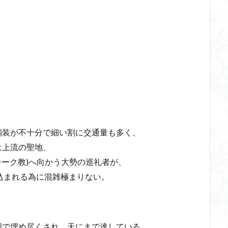
ゲンコツ山
ぐんま百名山
クルマユリ
クアリ峠
ギンリョウソ
三国山
三峰神社
奥穂高岳
吉見町
堂山
埼玉県
埼
四尾連湖
四ノ井神社
噴気
和製マチュビチュ
周助山
ノラマ
古峰が原
古墳
単独
南部町
南木曽岳
南佐
南アルプス
半月山
千葉県
千畳敷カール
千体荒神
二坊
天照皇大神宮
奥秩父
奥武蔵
奥日光
奥多摩
河
奈良県
夫神岳
太郎坊山
太田部
太田
天狗山
天栄村
大高取山
大雪山旭岳ロープーウェイ
大野原神社
大
大草鞋
大楠山
大桁山
大札山
大指山
大平山
大峰
舗装が不十分で細い割に交通量も多く、
山山麓
中信州
人名山
京都府
五百羅漢
二等三角点
は上流の聖地、
慈山地
丹沢
丸山
中津川市
中山
中央アルプスロープウ
シーク教)へ向かう大勢の巡礼者が、
両神神社奥社
伊勢
世界遺産
下北半島
上越
上州
り込まれる為に混雑極まりない。
三角点
三湖
三浦富士
三浦半島最高峰
三浦半島
三浦ア
山地
北杜市郊外
八溝川湧水群
北日高
北区
北八ヶ岳山
前日光
前山
利根
初心者向け
初心者
冬桜
冠ヶ岳
畑で埋め尽くされ、天にまで達している。