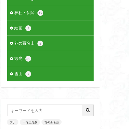
神社・仏閣
19
絵画
2
花の百名山
8
観光
31
雪山
9
ブナ
一等三角点
花の百名山