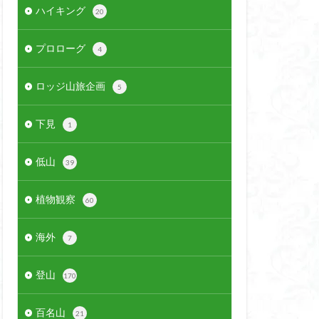
ハイキング
20
プロローグ
4
ロッジ山旅企画
5
下見
1
低山
39
植物観察
60
海外
7
登山
170
百名山
21