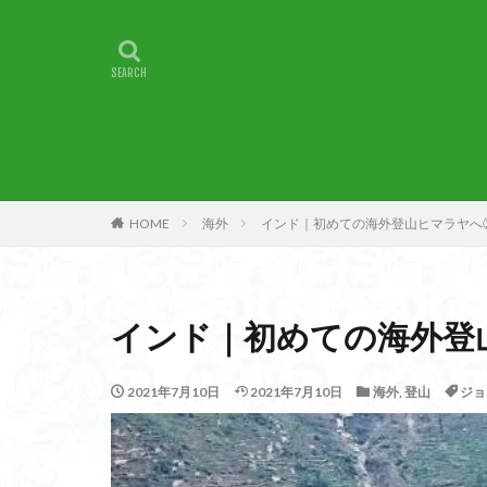
甲賀
由比
燕岳
浅間山
湖北
湖
崇台山
島根
山梨県
山梨
小諸
小川町
子宝
干支の
HOME
海外
インド｜初めての海外登山ヒマラヤへ
最高峰
暗沢
日蓮宗総本山
接触変成岩
インド｜初めての海外登
徳島県
御手
金山城
金尾
2021年7月10日
2021年7月10日
海外
,
登山
ジョ
遊亀池
逗子
貫ヶ岳
象の
錫杖岳
鎖場