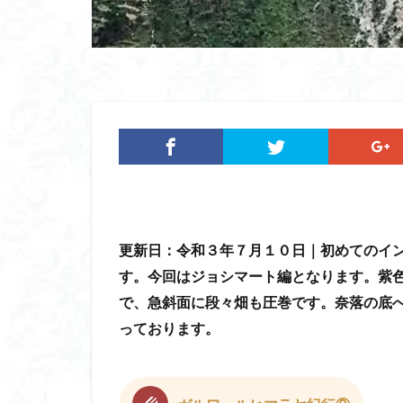
ツバメオモト
ヤマエンゴサク
ルドラプラヤグ
ユキノシタ
ムラサキヤシオ
みなかみ町
たばこ神社
カタクリ
カ
エゾシオガマ
更新日：令和３年７月１０
日｜初めてのイ
イワカガミ
す。今回はジョシマート編となります。紫
アジサイ
ア
で、急斜面に段々畑も圧巻です。奈落の底
キタミソウ
っております。
タカネシオガマ
シラネアオイ
キノコ狩り