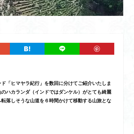
ツツジ
ツクモグサ
チングルマ
ボタンネコノメソウ
ほら貝
一等三角点
ロッジ山旅企画
ロッジ山旅
ロウバイ
ロープ
ルーティーン
リハビリ
ラベンダー畑
ラショウモンカズラ
ユカデ
ヤマイワカガミ
ポンポン山
ヤシオツツジ
モルゲンロ
ムラサキケマン
ムツおばあさん
ミヤマキンバイ
ミヤマカタバ
みどり池
ミツマタ
ミツバツツジ
マユミ
マッターホルン
三国山脈
ウダイカンバの大木
カレンフェルト
カツラの巨木
ール
お花見
お坊山
オノエラン
オオイヌノフグリ
エビ
ウメバチソウ
ウスユキソウ
キギノ沢
ウサギギク
インド
ンド「ヒマヤラ紀行」を数回に分けてご紹介いたしま
イチゲの群衆
イタヤカエデ
イカリソウ
アズマシャクナゲ
ア
色のハカランダ（インドではダンケル）がとても綺麗
ケボノスミレ
アキチョウジ
アカヤシオ
アウリ高原
カワヅザ
へ転落しそうな山道を６時間かけて移動する山旅とな
タツミソウ
ジジ岩・ババ岩
タチツボスミレ
タケノコ
ダケガ
ダイヤモンド富士
ダイコンソウ
そば福
シロヤシオ
シロ
ジョシマート
ショウジョウバカマ
シャクナゲ
シモツケソウ
シーク教
サンカヨウ
ザゼンソウ
コンロンソウ
コマクサ