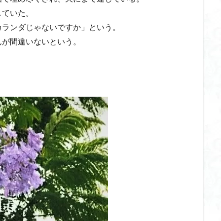
山
伊豆
八国山
八十八か所巡り
八ヶ岳
兜造りの江戸時
していた。
偉人
信濃川上
佐野峠
佐野
佐竹寺
低山
伊香
カランダじゃないですか」という。
んが間違いないという。
検索