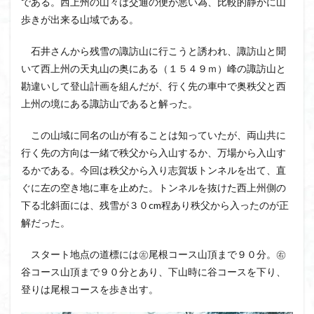
である。西上州の山々は交通の便が悪い為、比較的静かに山
茅塚
花崗岩
花の谷
花の百名山
歩きが出来る山域である。
自己紹介
紅葉
自作画
能登半島
石井さんから残雪の諏訪山に行こうと誘われ、諏訪山と聞
肘折温泉
羽根子山
群馬県
美人林
いて西上州の天丸山の奥にある（１５４９ｍ）峰の諏訪山と
羊背岩
羅臼
織田信長
緋寒桜
勘違いして登山計画を組んだが、行く先の車中で奥秩父と西
絶滅危惧植物
絶景ポイント
絵画
紅葉狩り
上州の境にある諏訪山であると解った。
姥捨山
奥能登
3月
ハシリドコロ
この山域に同名の山が有ることは知っていたが、両山共に
ホタルブクロ
ブナ林
ブナ
ヒンドゥーの祠
行く先の方向は一緒で秩父から入山するか、万場から入山す
ヒロハコンロウソウ
ヒマラヤ杉
ヒマラヤ
るかである。今回は秩父から入り志賀坂トンネルを出て、直
ヒトリシズカ
ヒケゲツツジ
パワースポット
ぐに左の空き地に車を止めた。トンネルを抜けた西上州側の
ハルユキノシタ
パノラマ
ハヌマンラングール
下る北斜面には、残雪が３０cm程あり秩父から入ったのが正
ハクサンフクロ
ホテイラン
ハクサンチドリ
解だった。
ハクサンイチゲ
ハカランダ
ハイグレード
スタート地点の道標には㊧尾根コース山頂まで９０分。㊨
ハイキングコース
ネジバナ
ニッコウキスゲ
谷コース山頂まで９０分とあり、下山時に谷コースを下り、
なまこ壁
トウゴクミツバツツジ
デリー
登りは尾根コースを歩き出す。
ツバメオモト
ツツジ
ツクモグサ
チングルマ