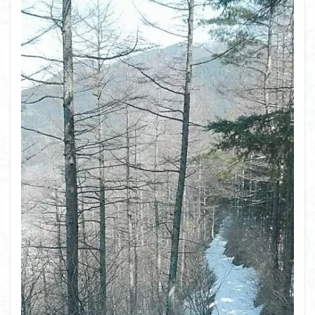
ボタンネコノメソウ
ほら貝
チゴユリ
ヤマエンゴサク
一等三角点
ロッジ山旅企画
ロッジ山旅
ロウバイ
ロープウェイ
ルドラプラヤグ
ルーティーン
リハビリ
ラベンダー畑
ラショウモンカズラ
ヨシバシオガマ
ユキノシタ
ユカデ
ヤマイワカガミ
ポンポン山
ヤシオツツジ
モルゲンロート
ムラサキヤシオ
ムラサキケマン
ムツおばあさん
ミヤマキンバイ
ミヤマカタバミ
ミネザクラ
みなかみ町
みどり池
ミツマタ
ミツバツツジ
マユミ
マッターホルン
チャニー
たばこ神社
三国山脈
ウダイカンバの大木
カレンフェルト
カツラの巨木
カッコウソウ
カタクリ
カール
お花見
お坊山
オノエラン
オオイヌノフグリ
エビネ
エゾシカ
エゾシオガマ
ウメバチソウ