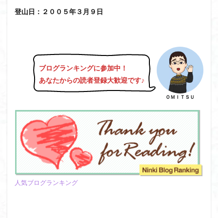
日野町
日蓮宗総本山
日帰り
日和田山
登山日：２００５年３月９日
新穂高ロープウェイ
新潟平野西縁
強風
斜陽館
接触変成岩
所沢
慶良間諸島
愛知県
愛犬
愛宕神社
愛宕山
恵那市
心太店
徳島県
御手洗神社
御嶽山
後蔵
ブログランキングに参加中！
白樺林
白鳥山
奥飛騨
近江富士
金精山
あなたからの読者登録大歓迎です♪
金山城
金尾山
金勝山
金剛證寺
野麦峠
ＯＭＩＴＳＵ
野鳥
郡内
道東
道志山地
道志
遊亀池
逗子
身延山 久遠寺
鍬柄岳
身延山
足和田山
足利
越谷市
越上山
貫ヶ岳
象の背
谷川岳
諏訪湖
西郷
西穂高口
西湖
西御荷鉾山
西峰
錫杖岳
鎖場
西伊豆
飛竜の滝
麻那姫の像
人気ブログランキング
鹿野山
高館山
高木石楠花
高山植物
高山岬
高山不動尊
高原
駒ケ岳
香川県