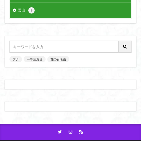
雪山
9
ブナ
一等三角点
花の百名山