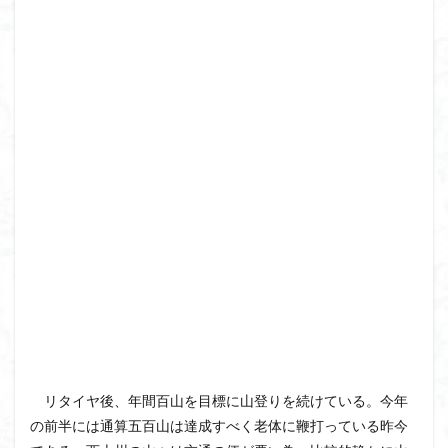
飯道神社
飯豊連峰
飯能
顔振峠
鐘撞堂山
韮崎
静岡県
青渭神社
青森県
青森ヒバ
雪崩
雪山
陣馬形山
阿武隈山地
関東平野
長野県
長者峰
長瀞かたくりの郷
長瀞
西多摩
西丹沢
百名山
神山
笠置山
笠森寺
笠森
竹寺
稲含神社
秩父連山
秩父神社
秩父吉田
秩父
秋田県
福島県
福井県
神津牧場
神奈川県
箱根
神代けやき
破風山
砲台山
石川県
石尊山
石割山
知床半島
真鶴半島
県立比企丘陵自然公園
相定ヶ峰
益山寺
皆野
百里新道
百蔵山
筑波山
節分草
西上州
自然園
藪漕ぎ
リタイヤ後、年間百山を目標に山登りを続けている。今年
薬師岳
蕎麦
蓼科高原
蒲生岳山麓
葉山
の前半には通算五百山は達成すべく老体に鞭打っている昨今
荒幡富士
荒倉山
茨城県
茨城の自然百選