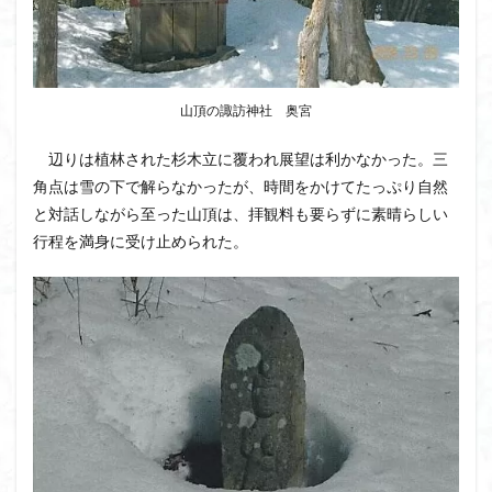
八十八か所巡り
八ヶ岳
兜造りの江戸時代後期の民家
兜山
兎藪
偉人
信濃川上
佐野峠
佐野
佐竹寺
低山
山頂の諏訪神社 奥宮
伊香保温泉
伊豆大島
黒ブナ
辺りは植林された杉木立に覆われ展望は利かなかった。三
検索
角点は雪の下で解らなかったが、時間をかけてたっぷり自然
と対話しながら至った山頂は、拝観料も要らずに素晴らしい
行程を満身に受け止められた。