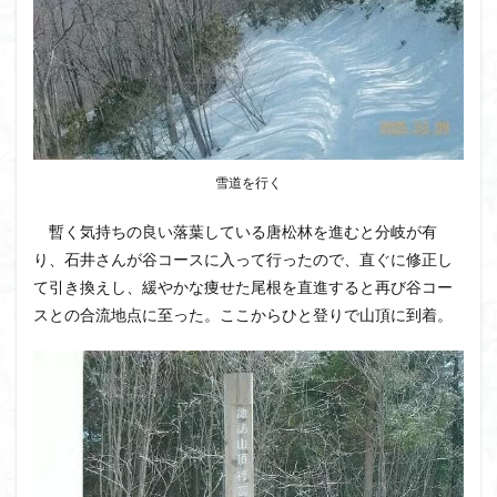
クアリ峠
ギンリョウソウ
ギンラン
キランソウ
三国山
三峰神社
奥穂高岳
吉見町
堂山
埼玉県
埼玉百名山
埼玉
城山
四津山
四尾連湖
四ノ井神社
噴気
和製マチュビチュ
周助山
吾妻
名峰
雪道を行く
台東区
大パノラマ
古峰が原
古墳
単独
南部町
南木曽岳
南佐久
南会津
暫く気持ちの良い落葉している唐松林を進むと分岐が有
南アルプス南端
南アルプス
半月山
千葉県
り、石井さんが谷コースに入って行ったので、直ぐに修正し
て引き換えし、緩やかな痩せた尾根を直進すると再び谷コー
千畳敷カール
千体荒神
十文字小屋
夕張
スとの合流地点に至った。ここからひと登りで山頂に到着。
大仁田山
十二坊
天照皇大神宮
奥秩父
奥武蔵
奥日光
奥多摩
奥吉野
奥利根
奥久慈
奥三河
奈良県
夫神岳
太郎坊山
太田部
太田
天狗山
天然記念物
大峰山脈北部
天栄村
大高取山
大雪山旭岳ロープーウェイ
大野原神社
大谷嶺