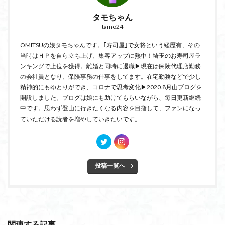
タモちゃん
tamo24
OMITSUの娘タモちゃんです。｢寿司屋｣で女将という経歴有、その
当時はＨＰを自ら立ち上げ、集客アップに熱中！埼玉のお寿司屋ラ
ンキングで上位を獲得。離婚と同時に退職▶現在は保険代理店勤務
の会社員となり、保険事務の仕事をしてます。在宅勤務などで少し
精神的にもゆとりができ、コロナで思考変化▶2020.8月山ブログを
開設しました。ブログは娘にも助けてもらいながら、毎日更新継続
中です。思わず登山に行きたくなる内容を目指して、ファンになっ
ていただける読者を増やしていきたいです。
投稿一覧へ
関連する記事