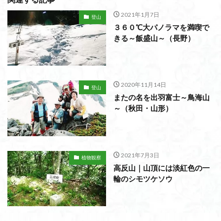
2021年1月7日
登山
３６０℃大パノラマを満喫で
きる～飯盛山～（長野）
2020年11月14日
登山
またの名を出羽富士～鳥海山
～（秋田・山形）
2021年7月3日
植物観察
高反山｜山頂には淡紅色の一
輪のシモツケソウ