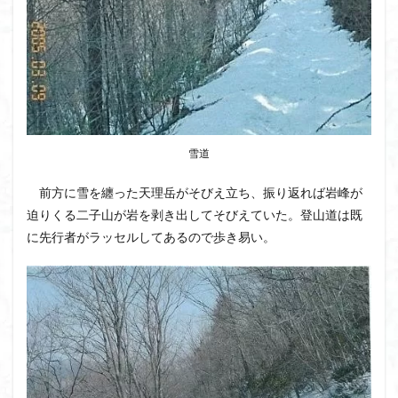
ウスユキソウ
キギノ沢
ウサギギク
インド
イワツメクサ
イワカガミ
イチゲの群衆
イタヤカエデ
イカリソウ
アズマシャクナゲ
アズマイチゲ
アジサイ
アケボノスミレ
アキチョウジ
アカヤシオ
アウリ高原
カワヅザクラ
キタミソウ
タツミソウ
雪道
ジジ岩・ババ岩
タチツボスミレ
タケノコ
前方に雪を纏った天理岳がそびえ立ち、振り返れば岩峰が
ダケガンバの倒木
タカネシオガマ
迫りくる二子山が岩を剥き出してそびえていた。登山道は既
ダイヤモンド富士
ダイコンソウ
そば福
に先行者がラッセルしてあるので歩き易い。
シロヤシオ
シロバナイワカガミ
シラネアオイ
ジョシマート
ショウジョウバカマ
シャクナゲ
シモツケソウ
シヴァ神
キノコ狩り
シーク教
サンカヨウ
ザゼンソウ
コンロンソウ
コマクサ
コイワカガミ
コアジサイ
ゲンコツ山
ぐんま百名山
クルマユリ