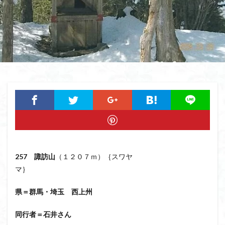
猿橋
猿投山
猪狩神社
猪狩山
猪の鼻ガ岳
狸山
物語山
物見岩
燕岳
浅間山
熊野古道
焚火
滝
滋賀県
源流
源氏物語
湿原
湖東
湖北
湖
港区
渡良瀬遊水地
清水
深田久弥
東峰
机
白髭神社
山小屋
崇台山
島根県
岸壁
岩殿山
岩根山
岩手県
岩宿の里
岐阜県
山火事
山椒
山梨県
山梨百名山
山形県
山口県
平尾山
山北
山の本
少林寺
小鹿野町
小諸
小川町
寺院
富津市
富山県
富士山
宝殿ヶ岳
257
諏訪山
（１２０７ｍ）｛スワヤ
マ｝
官ノ倉山
宇津江四十八滝
子宝
干支の山
平氏ヶ岳
木花開那姫命
新潟県
木暮理太郎翁
県＝群馬・埼玉 西上州
月輪寺
月山
最高峰
暗沢山
昭和３７年
同行者＝石井さん
明神峠
旧白神ブナ倶楽部
旧ブナ倶楽部