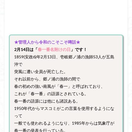
★管理人から令和のこそこそ噂話★
2月14日
は「
春一番名附けの日
」です！
1859(安政6)年2月13日、壱岐郷ノ浦の漁師53人が五島
沖で
突風に遭い全員が死亡した。
それ以前から、郷ノ浦の漁師の間で
春の初めの強い南風が「春一」と呼ばれており、
これが「春一番」の語源とされている。
春一番の語源には他にも諸説ある。
1950年代からマスコミがこの言葉を使用するようにな
って
一般でも使われるようになり、1985年からは気象庁が
春一番の発表を行っている。