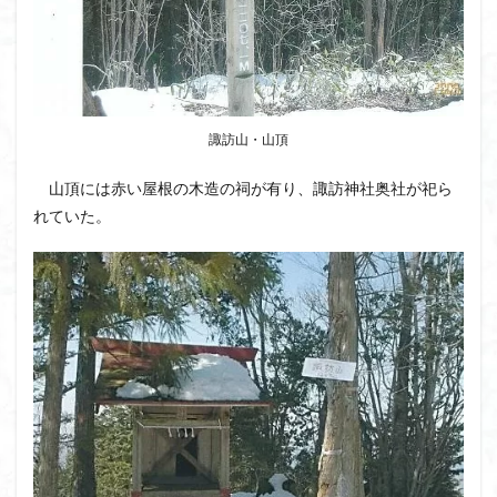
大菩薩嶺
大菩薩南部
大草鞋
大楠山
大桁山
大札山
大指山
大平山
大峰沼
十国峠
北海道
三毳山山麓
中信州
人名山
京都府
五百羅漢
二等三角点
諏訪山・山頂
二本木峠
事前準備
久慈山地
丹沢
丸山
山頂には赤い屋根の木造の祠が有り、諏訪神社奥社が祀ら
中津川市
中山
中央アルプスロープウェイ
れていた。
中央アルプス
両神神社奥社
伊勢
世界遺産
下北半島
上越
上州
上信越
三重県
三角点
三等三角点
三湖
三浦富士
三浦半島最高峰
三浦半島
三浦アルプス
三河
今別町
伊吹山地
北杜市郊外
八溝川湧水群
北日高
北区
北八ヶ岳山麓
北伊豆
北アルプス
前日光
前山
利根
初心者向け
初心者
冬桜
冠ヶ岳
兵庫県
八風山
八海山
伊豆
八国山