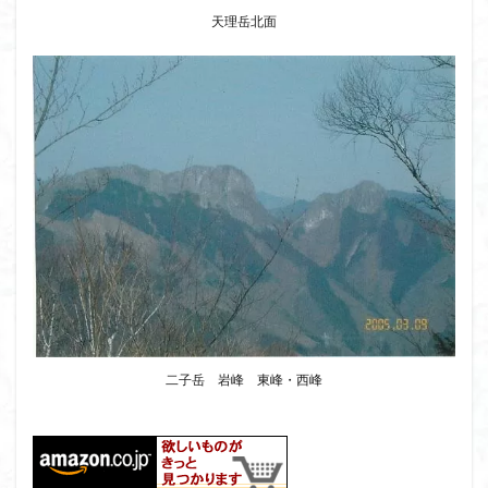
天理岳北面
二子岳 岩峰 東峰・西峰