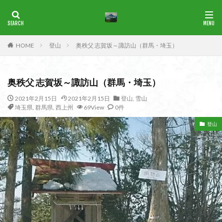
ブナ
一等三角点
花の百名山
HOME
登山
奥秩父 志賀坂～諏訪山（群馬・埼玉）
カテゴリー
奥秩父 志賀坂～諏訪山（群馬・埼玉）
タグ
2021年2月15日
2021年2月15日
登山
,
雪山
埼玉県
,
群馬県
,
西上州
69View
0件
1965年
横尾山
津軽富士
津軽半島
津軽
津和野
洛北
沢登り
沖縄県
水沢山
登山
歴史
武蔵御嶽神社
武蔵丘陵
武山
樹氷
榊山
流紋岩
楢抜山
森田山
棚山
桧枝岐
桐生市
桐の花
桃畑
桃源郷
根室海峡
栃木県
林道
松崎町
東近江市
東秩父
活火山
浅草
東京都
物見山
白山書房
登山
男山
甲賀
由比