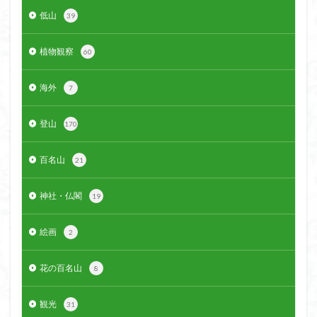
低山
39
植物観察
60
海外
7
登山
170
百名山
21
神社・仏閣
19
絵画
2
花の百名山
8
観光
31