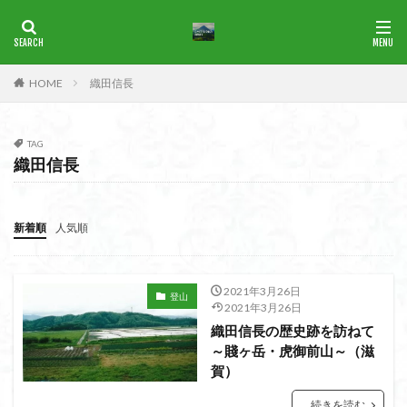
ブナ
一等三角点
花の百名山
HOME
織田信長
カテゴリー
TAG
織田信長
タグ
1965年
横尾山
津軽富士
津軽半島
津軽
津和野
洛北
沢登り
沖縄県
水沢山
新着順
人気順
歴史
武蔵御嶽神社
武蔵丘陵
武山
樹氷
榊山
流紋岩
楢抜山
森田山
棚山
2021年3月26日
登山
桧枝岐
桐生市
桐の花
桃畑
桃源郷
2021年3月26日
織田信長の歴史跡を訪ねて
根室海峡
栃木県
林道
松崎町
東近江市
～賤ヶ岳・虎御前山～（滋
東秩父
活火山
浅草
東京都
物見山
賀）
白山書房
登山
男山
甲賀
由比
続きを読む