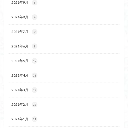
2021年9月
5
茅塚
花崗岩
花の谷
花の百名山
自己紹介
紅葉
自作画
能登半島
2021年8月
4
肘折温泉
羽根子山
群馬県
美人林
羊背岩
羅臼
織田信長
緋寒桜
2021年7月
9
絶滅危惧植物
絶景ポイント
絵画
紅葉狩り
2021年6月
8
姥捨山
奥能登
3月
ハシリドコロ
ホタルブクロ
ブナ林
ブナ
ヒンドゥーの祠
2021年5月
19
ヒロハコンロウソウ
ヒマラヤ杉
ヒマラヤ
ヒトリシズカ
ヒケゲツツジ
パワースポット
2021年4月
28
ハルユキノシタ
パノラマ
ハヌマンラングール
2021年3月
ハクサンフクロ
ホテイラン
ハクサンチドリ
32
ハクサンイチゲ
ハカランダ
ハイグレード
2021年2月
28
ハイキングコース
ネジバナ
ニッコウキスゲ
なまこ壁
トウゴクミツバツツジ
デリー
2021年1月
31
ツバメオモト
ツツジ
ツクモグサ
チングルマ