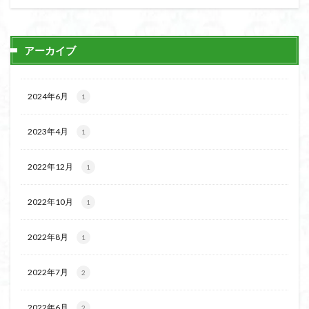
日野町
日蓮宗総本山
日帰り
日和田山
新穂高ロープウェイ
新潟平野西縁
強風
アーカイブ
斜陽館
接触変成岩
所沢
慶良間諸島
愛知県
愛犬
愛宕神社
愛宕山
恵那市
心太店
徳島県
御手洗神社
御嶽山
後蔵
2024年6月
1
白樺林
白鳥山
奥飛騨
近江富士
金精山
2023年4月
金山城
金尾山
金勝山
金剛證寺
野麦峠
1
野鳥
郡内
道東
道志山地
道志
2022年12月
1
遊亀池
逗子
身延山 久遠寺
鍬柄岳
身延山
足和田山
足利
越谷市
越上山
2022年10月
1
貫ヶ岳
象の背
谷川岳
諏訪湖
西郷
西穂高口
西湖
西御荷鉾山
西峰
錫杖岳
2022年8月
1
鎖場
西伊豆
飛竜の滝
麻那姫の像
2022年7月
2
鹿野山
高館山
高木石楠花
高山植物
高山岬
高山不動尊
高原
駒ケ岳
香川県
2022年6月
2