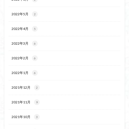
飯道神社
飯豊連峰
飯能
顔振峠
鐘撞堂山
韮崎
静岡県
青渭神社
青森県
2022年5月
2
青森ヒバ
雪崩
雪山
陣馬形山
2022年4月
5
阿武隈山地
関東平野
長野県
長者峰
長瀞かたくりの郷
長瀞
西多摩
西丹沢
2022年3月
6
百名山
神山
笠置山
笠森寺
笠森
竹寺
稲含神社
秩父連山
秩父神社
2022年2月
6
秩父吉田
秩父
秋田県
福島県
福井県
2022年1月
神津牧場
神奈川県
箱根
神代けやき
6
破風山
砲台山
石川県
石尊山
石割山
2021年12月
2
知床半島
真鶴半島
県立比企丘陵自然公園
相定ヶ峰
益山寺
皆野
百里新道
百蔵山
2021年11月
9
筑波山
節分草
西上州
自然園
藪漕ぎ
薬師岳
蕎麦
蓼科高原
蒲生岳山麓
葉山
2021年10月
3
荒幡富士
荒倉山
茨城県
茨城の自然百選