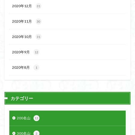
ボタンネコノメソウ
ほら貝
チゴユリ
2020年12月
31
ヤマエンゴサク
一等三角点
ロッジ山旅企画
2020年11月
30
ロッジ山旅
ロウバイ
ロープウェイ
ルドラプラヤグ
ルーティーン
リハビリ
2020年10月
31
ラベンダー畑
ラショウモンカズラ
ヨシバシオガマ
ユキノシタ
ユカデ
ヤマイワカガミ
2020年9月
12
ポンポン山
ヤシオツツジ
モルゲンロート
2020年8月
1
ムラサキヤシオ
ムラサキケマン
ムツおばあさん
ミヤマキンバイ
ミヤマカタバミ
ミネザクラ
みなかみ町
みどり池
ミツマタ
ミツバツツジ
マユミ
マッターホルン
チャニー
たばこ神社
カテゴリー
三国山脈
ウダイカンバの大木
カレンフェルト
カツラの巨木
カッコウソウ
カタクリ
カール
200名山
13
お花見
お坊山
オノエラン
オオイヌノフグリ
エビネ
エゾシカ
エゾシオガマ
ウメバチソウ
300名山
3