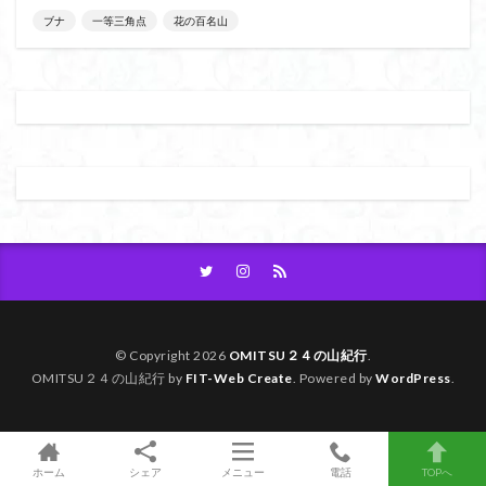
ブナ
一等三角点
花の百名山
大菩薩嶺
大菩薩南部
大草鞋
大楠山
大桁山
大札山
大指山
大平山
大峰沼
十国峠
北海道
三毳山山麓
中信州
人名山
京都府
五百羅漢
二等三角点
二本木峠
事前準備
久慈山地
丹沢
丸山
中津川市
中山
中央アルプスロープウェイ
中央アルプス
両神神社奥社
伊勢
世界遺産
下北半島
上越
上州
上信越
三重県
三角点
三等三角点
三湖
三浦富士
三浦半島最高峰
三浦半島
三浦アルプス
三河
今別町
伊吹山地
北杜市郊外
八溝川湧水群
© Copyright 2026
OMITSU２４の山紀行
.
OMITSU２４の山紀行 by
FIT-Web Create
. Powered by
WordPress
.
北日高
北区
北八ヶ岳山麓
北伊豆
北アルプス
前日光
前山
利根
初心者向け
初心者
冬桜
冠ヶ岳
兵庫県
ホーム
シェア
メニュー
電話
TOPへ
八風山
八海山
伊豆
八国山