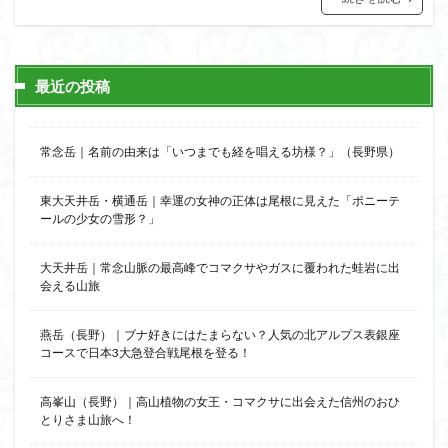
猿橋
猿投山
猪狩神社
猪狩山
猪の鼻ガ岳
狸山
物語山
物見岩
燕岳
浅間山
熊野古道
焚火
滝
滋賀県
最近の投稿
源流
源氏物語
湿原
湖東
湖北
湖
港区
渡良瀬遊水地
清水
深田久弥
東峰
常念岳｜名前の由来は「いつまでも経を唱える坊様？」（長野県）
机
白髭神社
山小屋
崇台山
島根県
岸壁
岩殿山
岩根山
岩手県
岩宿の里
東大天井岳・横通岳｜幸運の女神の正体は尾根に見えた「ポニーテ
ールの少女の雪形？」
岐阜県
山火事
山椒
山梨県
山梨百名山
山形県
山口県
平尾山
山北
山の本
大天井岳｜常念山脈の最高峰でコマクサやガスに覆われた蛙岩に出
少林寺
小鹿野町
小諸
小川町
寺院
会える山旅
富津市
富山県
富士山
宝殿ヶ岳
燕岳（長野）｜ブナ好きにはたまらない？人気の北アルプス表銀座
官ノ倉山
宇津江四十八滝
子宝
干支の山
コースで日本3大急登合戦尾根を登る！
平氏ヶ岳
木花開那姫命
新潟県
木暮理太郎翁
月輪寺
月山
最高峰
暗沢山
昭和３７年
高峯山（長野）｜高山植物の女王・コマクサに出会えた信州のおひ
とりさま山旅へ！
明神峠
旧白神ブナ倶楽部
旧ブナ倶楽部