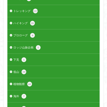
ウスユキソウ
キギノ沢
ウサギギク
インド
トレッキング
117
イワツメクサ
イワカガミ
イチゲの群衆
イタヤカエデ
イカリソウ
アズマシャクナゲ
ハイキング
20
アズマイチゲ
アジサイ
アケボノスミレ
アキチョウジ
アカヤシオ
アウリ高原
プロローグ
4
カワヅザクラ
キタミソウ
タツミソウ
ロッジ山旅企画
ジジ岩・ババ岩
タチツボスミレ
タケノコ
5
ダケガンバの倒木
タカネシオガマ
下見
1
ダイヤモンド富士
ダイコンソウ
そば福
シロヤシオ
シロバナイワカガミ
シラネアオイ
低山
39
ジョシマート
ショウジョウバカマ
シャクナゲ
シモツケソウ
シヴァ神
キノコ狩り
シーク教
植物観察
60
サンカヨウ
ザゼンソウ
コンロンソウ
海外
7
コマクサ
コイワカガミ
コアジサイ
ゲンコツ山
ぐんま百名山
クルマユリ