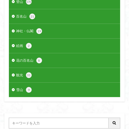
登山
170
クアリ峠
ギンリョウソウ
ギンラン
キランソウ
三国山
三峰神社
奥穂高岳
百名山
21
吉見町
堂山
埼玉県
埼玉百名山
埼玉
神社・仏閣
19
城山
四津山
四尾連湖
四ノ井神社
噴気
和製マチュビチュ
周助山
吾妻
名峰
絵画
2
台東区
大パノラマ
古峰が原
古墳
単独
南部町
南木曽岳
南佐久
南会津
花の百名山
8
南アルプス南端
南アルプス
半月山
千葉県
観光
千畳敷カール
千体荒神
十文字小屋
夕張
31
大仁田山
十二坊
天照皇大神宮
奥秩父
雪山
9
奥武蔵
奥日光
奥多摩
奥吉野
奥利根
奥久慈
奥三河
奈良県
夫神岳
太郎坊山
太田部
太田
天狗山
天然記念物
大峰山脈北部
天栄村
大高取山
大雪山旭岳ロープーウェイ
大野原神社
大谷嶺