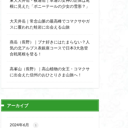
東大天井岳・横通岳｜幸運の女神の正体は尾
能
顔振峠
根に見えた「ポニーテールの少女の雪形？」
陣馬形山
西丹沢
大天井岳｜常念山脈の最高峰でコマクサやガ
スに覆われた蛙岩に出会える山旅
秩父神社
神代けやき
燕岳（長野）｜ブナ好きにはたまらない？人
比企丘陵自然公園
気の北アルプス表銀座コースで日本3大急登
自然園
合戦尾根を登る！
山
茨城県
高峯山（長野）｜高山植物の女王・コマクサ
自作画
に出会えた信州のおひとりさま山旅へ！
信長
緋寒桜
ハシリドコロ
杉
ヒマラヤ
ヌマンラングール
アーカイブ
ハイグレード
デリー
2024年6月
1