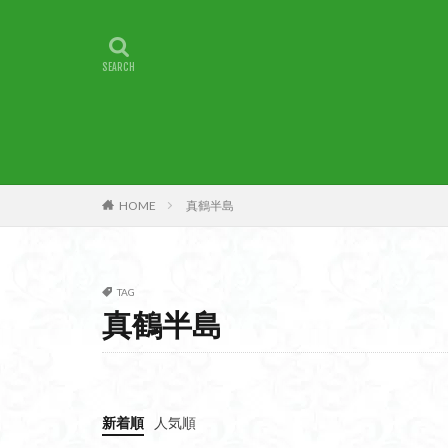
甲賀
由比
燕岳
浅間山
湖北
湖
崇台山
島根
山梨県
山梨
小諸
小川町
子宝
干支の
HOME
真鶴半島
最高峰
暗沢
日蓮宗総本山
接触変成岩
TAG
徳島県
御手
真鶴半島
金山城
金尾
遊亀池
逗子
貫ヶ岳
象の
新着順
人気順
錫杖岳
鎖場