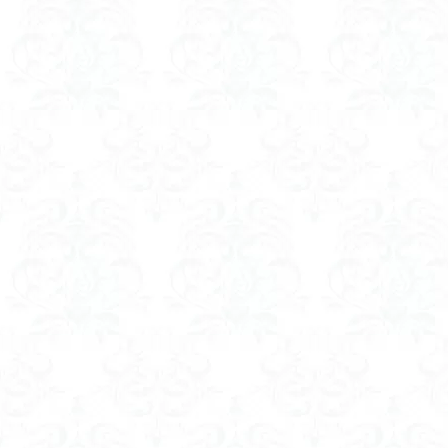
コアジサイ
キランソウ
城山
四津山
台東区
大パ
南アルプス南端
大仁田山
十
奥久慈
奥三
大峰山脈北部
大菩薩南部
北海道
三毳
事前準備
久
中央アルプス
三角点
三等
今別町
伊吹
北アルプス