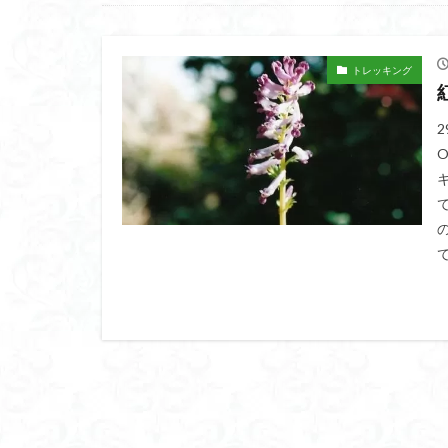
高山岬
高山
鐘撞堂山
韮
阿武隈山地
トレッキング
百名山
神山
秩父吉田
秩
破風山
砲台
相定ヶ峰
益
藪漕ぎ
薬師
茨城の自然百選
て
能登半島
肘
絶滅危惧植物
ホタルブクロ
ヒトリシズカ
ハクサンフクロ
ハイキングコース