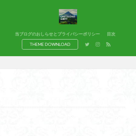
猿橋
猿投山
猪狩神社
猪狩山
猪の鼻ガ岳
狸山
熊野古道
焚火
滝
滋賀県
源流
源氏物語
湿
港区
渡良瀬遊水地
清水
深田久弥
東峰
机
白髭
県
岸壁
岩殿山
岩根山
岩手県
岩宿の里
岐阜県
当ブログのおしらせとプライバシーポリシー
目次
百名山
山形県
山口県
平尾山
山北
山の本
少林寺
THEME DOWNLOAD
寺院
富津市
富山県
富士山
宝殿ヶ岳
官ノ倉山
山
平氏ヶ岳
木花開那姫命
新潟県
木暮理太郎翁
月輪寺
山
昭和３７年
明神峠
旧白神ブナ倶楽部
旧ブナ倶楽部
日帰り
日和田山
新穂高ロープウェイ
新潟平野西縁
強風
所沢
慶良間諸島
愛知県
愛犬
愛宕神社
愛宕山
恵
洗神社
御嶽山
後蔵
白樺林
白鳥山
奥飛騨
近江富
山
金勝山
金剛證寺
野麦峠
野鳥
郡内
道東
身延山 久遠寺
鍬柄岳
身延山
足和田山
足利
越谷
背
谷川岳
諏訪湖
西郷
西穂高口
西湖
西御荷鉾山
西伊豆
飛竜の滝
麻那姫の像
鹿野山
高館山
高木