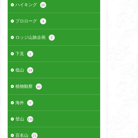
ハイキング
20
プロローグ
4
ロッジ山旅企画
5
下見
1
低山
39
植物観察
60
海外
7
登山
170
百名山
21