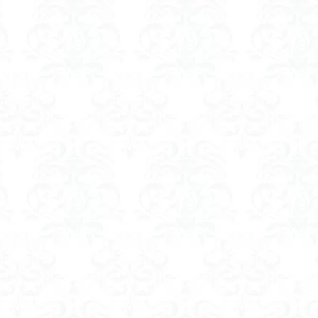
ゲンコツ山
ぐんま百名山
クルマユリ
クアリ峠
ギンリョウソ
三国山
三峰神社
奥穂高岳
吉見町
堂山
埼玉県
埼
四尾連湖
四ノ井神社
噴気
和製マチュビチュ
周助山
ノラマ
古峰が原
古墳
単独
南部町
南木曽岳
南佐
南アルプス
半月山
千葉県
千畳敷カール
千体荒神
二坊
天照皇大神宮
奥秩父
奥武蔵
奥日光
奥多摩
河
奈良県
夫神岳
太郎坊山
太田部
太田
天狗山
天栄村
大高取山
大雪山旭岳ロープーウェイ
大野原神社
大
大草鞋
大楠山
大桁山
大札山
大指山
大平山
大峰
山山麓
中信州
人名山
京都府
五百羅漢
二等三角点
慈山地
丹沢
丸山
中津川市
中山
中央アルプスロープウ
両神神社奥社
伊勢
世界遺産
下北半島
上越
上州
三角点
三湖
三浦富士
三浦半島最高峰
三浦半島
三浦ア
山地
北杜市郊外
八溝川湧水群
北日高
北区
北八ヶ岳山
前日光
前山
利根
初心者向け
初心者
冬桜
冠ヶ岳