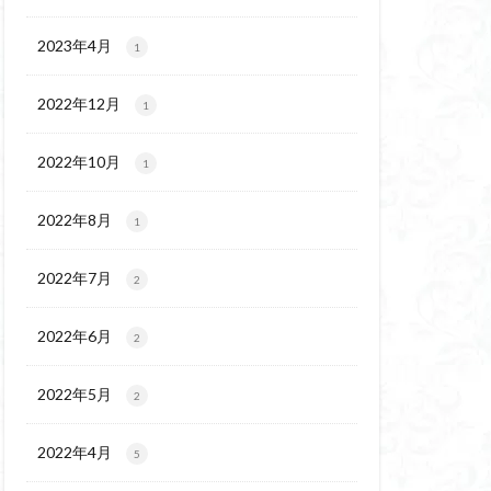
チゴユリ
ウェイ
2023年4月
1
ヨシバシオガマ
2022年12月
1
ート
ミ
ミネザクラ
2022年10月
1
チャニー
カッコウソウ
2022年8月
1
ネ
エゾシカ
イワツメクサ
2022年7月
2
ズマイチゲ
2022年6月
クラ
2
ンバの倒木
2022年5月
2
バナイワカガミ
シヴァ神
2022年4月
5
コイワカガミ