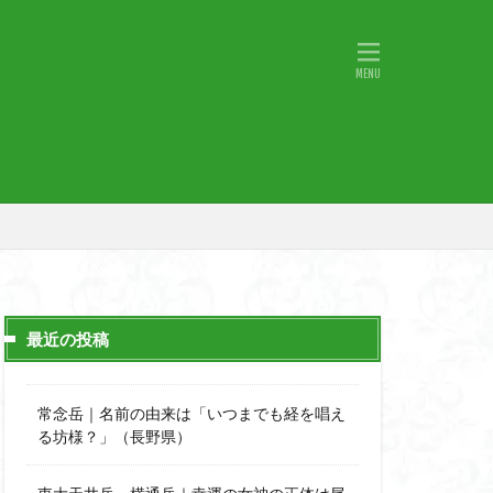
物語山
物見岩
原
湖東
神社
山小屋
山火事
山椒
小鹿野町
宇津江四十八滝
月山
日野町
斜陽館
那市
心太店
士
金精山
最近の投稿
道志山地
道志
市
越上山
常念岳｜名前の由来は「いつまでも経を唱え
西峰
る坊様？」（長野県）
石楠花
高山植物