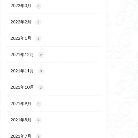
ウ
ギンラン
2022年3月
6
玉百名山
埼玉
2022年2月
吾妻
名峰
6
久
南会津
2022年1月
6
十文字小屋
夕張
奥吉野
奥利根
2021年12月
2
天然記念物
谷嶺
大菩薩嶺
2021年11月
9
沼
十国峠
二本木峠
2021年10月
3
ェイ
2021年9月
5
上信越
三重県
ルプス
三河
2021年8月
4
麓
北伊豆
兵庫県
2021年7月
9