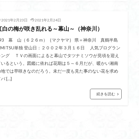
不動尊
高原
駒ケ岳
香川県
飯道神社
飯豊連峰
飯
崎
静岡県
青渭神社
青森県
青森ヒバ
雪崩
雪山
2021年2月23日
2021年2月24日
関東平野
長野県
長者峰
長瀞かたくりの郷
長瀞
西多摩
紅白の梅が咲き乱れる～幕山～（神奈川）
笠置山
笠森寺
笠森
竹寺
稲含神社
秩父連山
父
秋田県
福島県
福井県
神津牧場
神奈川県
箱根
293 幕 山（６２６ｍ）｛マクヤマ｝ 県＝神奈川 真鶴半島
OMITSU単独 登山日：２００２年３月１６日 人気ブログラン
山
石川県
石尊山
石割山
知床半島
真鶴半島
県立
キング ＴＶの画面によると幕山でタツナミソウが見頃を迎え
山寺
皆野
百里新道
百蔵山
筑波山
節分草
西上州
ているという。図鑑に依れば花期は５～６月だが、暖かい湘南
岳
蕎麦
蓼科高原
蒲生岳山麓
葉山
荒幡富士
荒倉
の地では早咲きなのだろう。未だ一度も見た事のない花を求め
茅塚
花崗岩
花の谷
花の百名山
自己紹介
紅葉
バ […]
折温泉
羽根子山
群馬県
美人林
羊背岩
羅臼
織田
続きを読む
絶景ポイント
絵画
紅葉狩り
姥捨山
奥能登
3月
ブナ林
ブナ
ヒンドゥーの祠
ヒロハコンロウソウ
ヒマラヤ
ヒケゲツツジ
パワースポット
ハルユキノシタ
パノラマ
ハ
ホテイラン
ハクサンチドリ
ハクサンイチゲ
ハカランダ
ネジバナ
ニッコウキスゲ
なまこ壁
トウゴクミツバツツジ