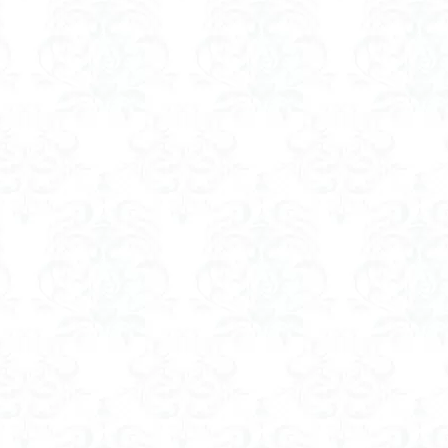
山
伊豆
八国山
八十八か所巡り
八ヶ岳
兜造りの江戸時
偉人
信濃川上
佐野峠
佐野
佐竹寺
低山
伊香
検索