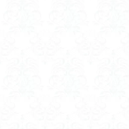
八風山
八海
兜山
兎藪
黒ブナ