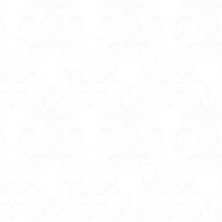
ツツジ
ツクモグサ
チングルマ
ボタンネコノメソウ
ほら貝
一等三角点
ロッジ山旅企画
ロッジ山旅
ロウバイ
ロープ
ルーティーン
リハビリ
ラベンダー畑
ラショウモンカズラ
ユカデ
ヤマイワカガミ
ポンポン山
ヤシオツツジ
モルゲンロ
ムラサキケマン
ムツおばあさん
ミヤマキンバイ
ミヤマカタバ
みどり池
ミツマタ
ミツバツツジ
マユミ
マッターホルン
三国山脈
ウダイカンバの大木
カレンフェルト
カツラの巨木
ール
お花見
お坊山
オノエラン
オオイヌノフグリ
エビ
ウメバチソウ
ウスユキソウ
キギノ沢
ウサギギク
インド
イチゲの群衆
イタヤカエデ
イカリソウ
アズマシャクナゲ
ア
ケボノスミレ
アキチョウジ
アカヤシオ
アウリ高原
カワヅザ
タツミソウ
ジジ岩・ババ岩
タチツボスミレ
タケノコ
ダケガ
ダイヤモンド富士
ダイコンソウ
そば福
シロヤシオ
シロ
ジョシマート
ショウジョウバカマ
シャクナゲ
シモツケソウ
シーク教
サンカヨウ
ザゼンソウ
コンロンソウ
コマクサ