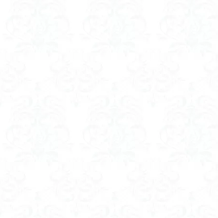
ツバメオモト
ヤマエンゴサク
ルドラプラヤグ
ユキノシタ
ムラサキヤシオ
みなかみ町
たばこ神社
カタクリ
カ
エゾシオガマ
イワカガミ
アジサイ
ア
キタミソウ
タカネシオガマ
シラネアオイ
キノコ狩り