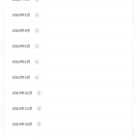
飯道神社
飯豊連峰
飯能
顔振峠
鐘撞堂山
韮崎
静岡県
青渭神社
青森県
2022年5月
2
青森ヒバ
雪崩
雪山
陣馬形山
2022年4月
5
阿武隈山地
関東平野
長野県
長者峰
長瀞かたくりの郷
長瀞
西多摩
西丹沢
2022年3月
6
百名山
神山
笠置山
笠森寺
笠森
竹寺
稲含神社
秩父連山
秩父神社
2022年2月
6
秩父吉田
秩父
秋田県
福島県
福井県
2022年1月
神津牧場
神奈川県
箱根
神代けやき
6
破風山
砲台山
石川県
石尊山
石割山
2021年12月
2
知床半島
真鶴半島
県立比企丘陵自然公園
相定ヶ峰
益山寺
皆野
百里新道
百蔵山
2021年11月
9
筑波山
節分草
西上州
自然園
藪漕ぎ
薬師岳
蕎麦
蓼科高原
蒲生岳山麓
葉山
2021年10月
3
荒幡富士
荒倉山
茨城県
茨城の自然百選