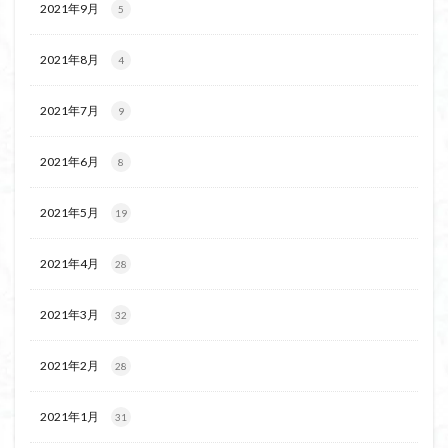
2021年9月
5
茅塚
花崗岩
花の谷
花の百名山
自己紹介
紅葉
自作画
能登半島
2021年8月
4
肘折温泉
羽根子山
群馬県
美人林
羊背岩
羅臼
織田信長
緋寒桜
2021年7月
9
絶滅危惧植物
絶景ポイント
絵画
紅葉狩り
2021年6月
8
姥捨山
奥能登
3月
ハシリドコロ
ホタルブクロ
ブナ林
ブナ
ヒンドゥーの祠
2021年5月
19
ヒロハコンロウソウ
ヒマラヤ杉
ヒマラヤ
ヒトリシズカ
ヒケゲツツジ
パワースポット
2021年4月
28
ハルユキノシタ
パノラマ
ハヌマンラングール
2021年3月
ハクサンフクロ
ホテイラン
ハクサンチドリ
32
ハクサンイチゲ
ハカランダ
ハイグレード
2021年2月
28
ハイキングコース
ネジバナ
ニッコウキスゲ
なまこ壁
トウゴクミツバツツジ
デリー
2021年1月
31
ツバメオモト
ツツジ
ツクモグサ
チングルマ