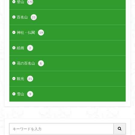
登山
170
クアリ峠
ギンリョウソウ
ギンラン
キランソウ
三国山
三峰神社
奥穂高岳
百名山
21
吉見町
堂山
埼玉県
埼玉百名山
埼玉
神社・仏閣
19
城山
四津山
四尾連湖
四ノ井神社
噴気
和製マチュビチュ
周助山
吾妻
名峰
絵画
2
台東区
大パノラマ
古峰が原
古墳
単独
南部町
南木曽岳
南佐久
南会津
花の百名山
8
南アルプス南端
南アルプス
半月山
千葉県
観光
千畳敷カール
千体荒神
十文字小屋
夕張
31
大仁田山
十二坊
天照皇大神宮
奥秩父
雪山
9
奥武蔵
奥日光
奥多摩
奥吉野
奥利根
奥久慈
奥三河
奈良県
夫神岳
太郎坊山
太田部
太田
天狗山
天然記念物
大峰山脈北部
天栄村
大高取山
大雪山旭岳ロープーウェイ
大野原神社
大谷嶺