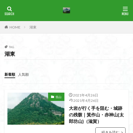
ブナ
一等三角点
花の百名山
HOME
湖東
カテゴリー
TAG
湖東
タグ
1965年
横尾山
津軽富士
津軽半島
津軽
津和野
洛北
沢登り
沖縄県
水沢山
新着順
人気順
歴史
武蔵御嶽神社
武蔵丘陵
武山
樹氷
榊山
流紋岩
楢抜山
森田山
棚山
2021年4月26日
低山
桧枝岐
桐生市
桐の花
桃畑
桃源郷
2021年4月26日
大岩が行く手を阻む・城跡
根室海峡
栃木県
林道
松崎町
東近江市
の残骸｜箕作山・赤神山{太
東秩父
活火山
浅草
東京都
物見山
郎坊山}（滋賀）
白山書房
登山
男山
甲賀
由比
続きを読む