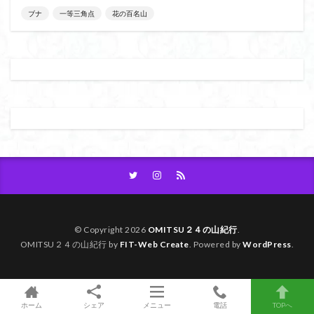
ブナ
一等三角点
花の百名山
大菩薩嶺
大菩薩南部
大草鞋
大楠山
大桁山
大札山
大指山
大平山
大峰沼
十国峠
北海道
三毳山山麓
中信州
人名山
京都府
五百羅漢
二等三角点
二本木峠
事前準備
久慈山地
丹沢
丸山
中津川市
中山
中央アルプスロープウェイ
中央アルプス
両神神社奥社
伊勢
世界遺産
下北半島
上越
上州
上信越
三重県
三角点
三等三角点
三湖
三浦富士
三浦半島最高峰
三浦半島
三浦アルプス
三河
今別町
伊吹山地
北杜市郊外
八溝川湧水群
© Copyright 2026
OMITSU２４の山紀行
.
OMITSU２４の山紀行 by
FIT-Web Create
. Powered by
WordPress
.
北日高
北区
北八ヶ岳山麓
北伊豆
北アルプス
前日光
前山
利根
初心者向け
初心者
冬桜
冠ヶ岳
兵庫県
ホーム
シェア
メニュー
電話
TOPへ
八風山
八海山
伊豆
八国山