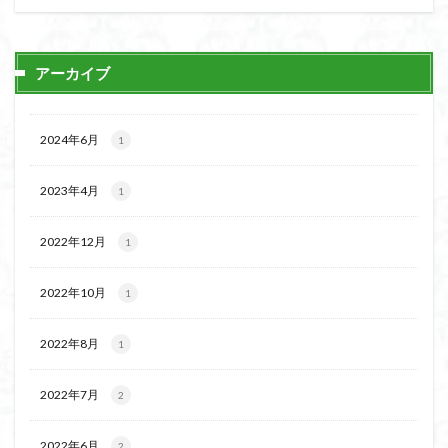
日野町
日蓮宗総本山
日帰り
日和田山
新穂高ロープウェイ
新潟平野西縁
強風
アーカイブ
斜陽館
接触変成岩
所沢
慶良間諸島
愛知県
愛犬
愛宕神社
愛宕山
恵那市
心太店
徳島県
御手洗神社
御嶽山
後蔵
2024年6月
1
白樺林
白鳥山
奥飛騨
近江富士
金精山
2023年4月
金山城
金尾山
金勝山
金剛證寺
野麦峠
1
野鳥
郡内
道東
道志山地
道志
2022年12月
1
遊亀池
逗子
身延山 久遠寺
鍬柄岳
身延山
足和田山
足利
越谷市
越上山
2022年10月
1
貫ヶ岳
象の背
谷川岳
諏訪湖
西郷
西穂高口
西湖
西御荷鉾山
西峰
錫杖岳
2022年8月
1
鎖場
西伊豆
飛竜の滝
麻那姫の像
2022年7月
2
鹿野山
高館山
高木石楠花
高山植物
高山岬
高山不動尊
高原
駒ケ岳
香川県
2022年6月
2