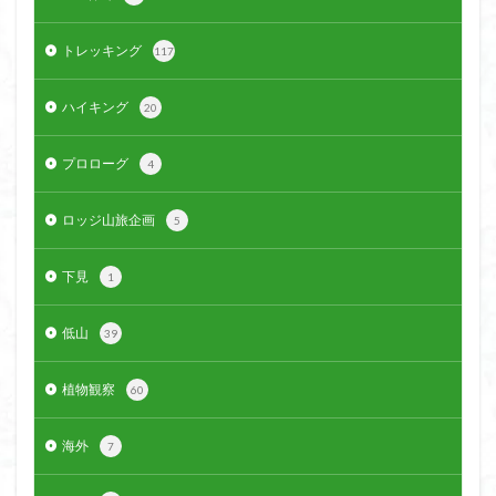
ウスユキソウ
キギノ沢
ウサギギク
インド
トレッキング
117
イワツメクサ
イワカガミ
イチゲの群衆
イタヤカエデ
イカリソウ
アズマシャクナゲ
ハイキング
20
アズマイチゲ
アジサイ
アケボノスミレ
アキチョウジ
アカヤシオ
アウリ高原
プロローグ
4
カワヅザクラ
キタミソウ
タツミソウ
ロッジ山旅企画
ジジ岩・ババ岩
タチツボスミレ
タケノコ
5
ダケガンバの倒木
タカネシオガマ
下見
1
ダイヤモンド富士
ダイコンソウ
そば福
シロヤシオ
シロバナイワカガミ
シラネアオイ
低山
39
ジョシマート
ショウジョウバカマ
シャクナゲ
シモツケソウ
シヴァ神
キノコ狩り
シーク教
植物観察
60
サンカヨウ
ザゼンソウ
コンロンソウ
海外
7
コマクサ
コイワカガミ
コアジサイ
ゲンコツ山
ぐんま百名山
クルマユリ