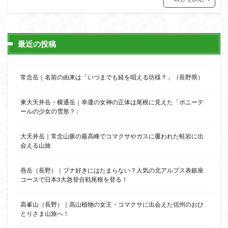
猿橋
猿投山
猪狩神社
猪狩山
猪の鼻ガ岳
狸山
物語山
物見岩
燕岳
浅間山
熊野古道
焚火
滝
滋賀県
最近の投稿
源流
源氏物語
湿原
湖東
湖北
湖
港区
渡良瀬遊水地
清水
深田久弥
東峰
常念岳｜名前の由来は「いつまでも経を唱える坊様？」（長野県）
机
白髭神社
山小屋
崇台山
島根県
岸壁
岩殿山
岩根山
岩手県
岩宿の里
東大天井岳・横通岳｜幸運の女神の正体は尾根に見えた「ポニーテ
ールの少女の雪形？」
岐阜県
山火事
山椒
山梨県
山梨百名山
山形県
山口県
平尾山
山北
山の本
大天井岳｜常念山脈の最高峰でコマクサやガスに覆われた蛙岩に出
少林寺
小鹿野町
小諸
小川町
寺院
会える山旅
富津市
富山県
富士山
宝殿ヶ岳
燕岳（長野）｜ブナ好きにはたまらない？人気の北アルプス表銀座
官ノ倉山
宇津江四十八滝
子宝
干支の山
コースで日本3大急登合戦尾根を登る！
平氏ヶ岳
木花開那姫命
新潟県
木暮理太郎翁
月輪寺
月山
最高峰
暗沢山
昭和３７年
高峯山（長野）｜高山植物の女王・コマクサに出会えた信州のおひ
とりさま山旅へ！
明神峠
旧白神ブナ倶楽部
旧ブナ倶楽部