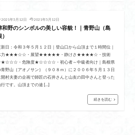
不動尊
高原
駒ケ岳
香川県
飯道神社
飯豊連峰
飯
崎
静岡県
青渭神社
青森県
青森ヒバ
雪崩
雪山
2021年5月12日
2021年5月12日
関東平野
長野県
長者峰
長瀞かたくりの郷
長瀞
西多摩
津和野のシンボルの美しい容貌！｜青野山（島
笠置山
笠森寺
笠森
竹寺
稲含神社
秩父連山
根）
父
秋田県
福島県
福井県
神津牧場
神奈川県
箱根
更新日：令和３年５月１２日｜登山口から山頂まで１時間位｜
山
石川県
石尊山
石割山
知床半島
真鶴半島
県立
体力★★★☆☆・展望★★★★★・静けさ★★★★☆・技術
山寺
皆野
百里新道
百蔵山
筑波山
節分草
西上州
★★☆☆☆・危険度★☆☆☆☆・初心者～中級者向け｜島根県
岳
蕎麦
蓼科高原
蒲生岳山麓
葉山
荒幡富士
荒倉
の青野山｛アオノサン｝（９０８ｍ）に２００６年５月１３日
茅塚
花崗岩
花の谷
花の百名山
自己紹介
紅葉
に開村夫妻の企画で師匠の石井さんと山友の田中さんと登った
折温泉
羽根子山
群馬県
美人林
羊背岩
羅臼
織田
山行です。山頂までの途 […]
絶景ポイント
絵画
紅葉狩り
姥捨山
奥能登
3月
続きを読む
ブナ林
ブナ
ヒンドゥーの祠
ヒロハコンロウソウ
ヒマラヤ
ヒケゲツツジ
パワースポット
ハルユキノシタ
パノラマ
ハ
ホテイラン
ハクサンチドリ
ハクサンイチゲ
ハカランダ
ネジバナ
ニッコウキスゲ
なまこ壁
トウゴクミツバツツジ