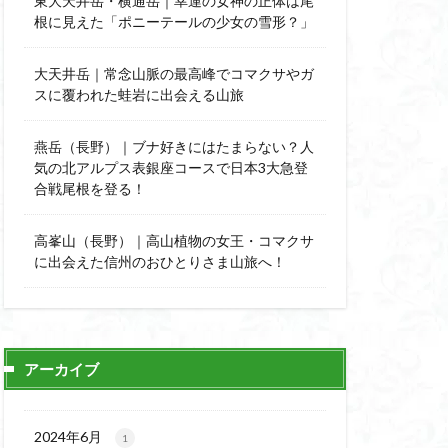
東大天井岳・横通岳｜幸運の女神の正体は尾
能
顔振峠
根に見えた「ポニーテールの少女の雪形？」
陣馬形山
西丹沢
大天井岳｜常念山脈の最高峰でコマクサやガ
スに覆われた蛙岩に出会える山旅
秩父神社
神代けやき
燕岳（長野）｜ブナ好きにはたまらない？人
比企丘陵自然公園
気の北アルプス表銀座コースで日本3大急登
自然園
合戦尾根を登る！
山
茨城県
高峯山（長野）｜高山植物の女王・コマクサ
自作画
に出会えた信州のおひとりさま山旅へ！
信長
緋寒桜
ハシリドコロ
杉
ヒマラヤ
ヌマンラングール
アーカイブ
ハイグレード
デリー
2024年6月
1