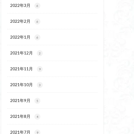
ウ
ギンラン
2022年3月
6
玉百名山
埼玉
2022年2月
吾妻
名峰
6
久
南会津
2022年1月
6
十文字小屋
夕張
奥吉野
奥利根
2021年12月
2
天然記念物
谷嶺
大菩薩嶺
2021年11月
9
沼
十国峠
二本木峠
2021年10月
3
ェイ
2021年9月
5
上信越
三重県
ルプス
三河
2021年8月
4
麓
北伊豆
兵庫県
2021年7月
9