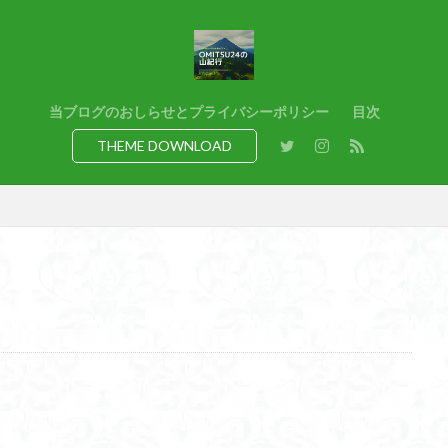
猿橋
猿投山
猪狩神社
猪狩山
猪の鼻ガ岳
狸山
熊野古道
焚火
滝
滋賀県
源流
源氏物語
湿
港区
渡良瀬遊水地
清水
深田久弥
東峰
机
白髭
県
岸壁
岩殿山
岩根山
岩手県
岩宿の里
岐阜県
当ブログのおしらせとプライバシーポリシー
目次
百名山
山形県
山口県
平尾山
山北
山の本
少林寺
THEME DOWNLOAD
寺院
富津市
富山県
富士山
宝殿ヶ岳
官ノ倉山
山
平氏ヶ岳
木花開那姫命
新潟県
木暮理太郎翁
月輪寺
山
昭和３７年
明神峠
旧白神ブナ倶楽部
旧ブナ倶楽部
日帰り
日和田山
新穂高ロープウェイ
新潟平野西縁
強風
所沢
慶良間諸島
愛知県
愛犬
愛宕神社
愛宕山
恵
洗神社
御嶽山
後蔵
白樺林
白鳥山
奥飛騨
近江富
山
金勝山
金剛證寺
野麦峠
野鳥
郡内
道東
身延山 久遠寺
鍬柄岳
身延山
足和田山
足利
越谷
背
谷川岳
諏訪湖
西郷
西穂高口
西湖
西御荷鉾山
西伊豆
飛竜の滝
麻那姫の像
鹿野山
高館山
高木