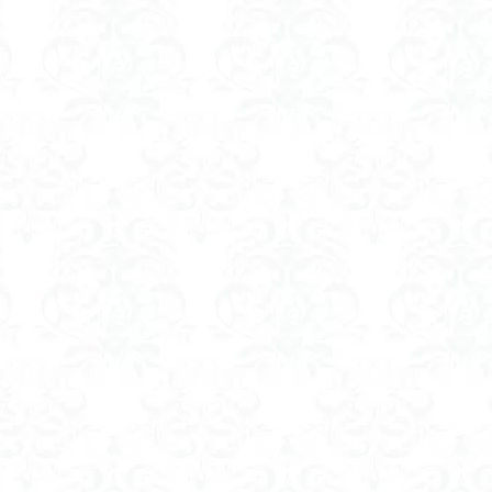
ゲンコツ山
ぐんま百名山
クルマユリ
クアリ峠
ギンリョウソ
三国山
三峰神社
奥穂高岳
吉見町
堂山
埼玉県
埼
四尾連湖
四ノ井神社
噴気
和製マチュビチュ
周助山
ノラマ
古峰が原
古墳
単独
南部町
南木曽岳
南佐
南アルプス
半月山
千葉県
千畳敷カール
千体荒神
二坊
天照皇大神宮
奥秩父
奥武蔵
奥日光
奥多摩
河
奈良県
夫神岳
太郎坊山
太田部
太田
天狗山
天栄村
大高取山
大雪山旭岳ロープーウェイ
大野原神社
大
大草鞋
大楠山
大桁山
大札山
大指山
大平山
大峰
山山麓
中信州
人名山
京都府
五百羅漢
二等三角点
慈山地
丹沢
丸山
中津川市
中山
中央アルプスロープウ
両神神社奥社
伊勢
世界遺産
下北半島
上越
上州
三角点
三湖
三浦富士
三浦半島最高峰
三浦半島
三浦ア
山地
北杜市郊外
八溝川湧水群
北日高
北区
北八ヶ岳山
前日光
前山
利根
初心者向け
初心者
冬桜
冠ヶ岳