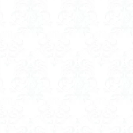
山
伊豆
八国山
八十八か所巡り
八ヶ岳
兜造りの江戸時
偉人
信濃川上
佐野峠
佐野
佐竹寺
低山
伊香
検索