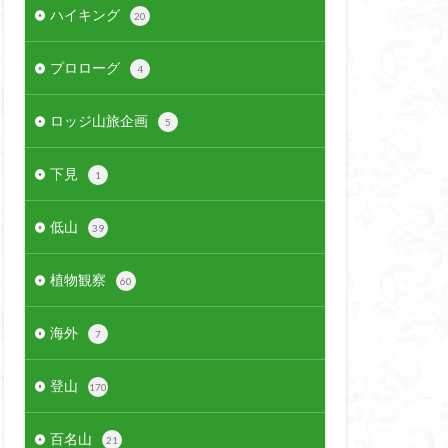
ハイキング
20
プロローグ
4
ロッジ山旅企画
5
下見
1
低山
39
植物観察
60
海外
7
登山
170
百名山
21