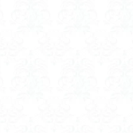
ツツジ
ツクモグサ
チングルマ
ボタンネコノメソウ
ほら貝
一等三角点
ロッジ山旅企画
ロッジ山旅
ロウバイ
ロープ
ルーティーン
リハビリ
ラベンダー畑
ラショウモンカズラ
ユカデ
ヤマイワカガミ
ポンポン山
ヤシオツツジ
モルゲンロ
ムラサキケマン
ムツおばあさん
ミヤマキンバイ
ミヤマカタバ
みどり池
ミツマタ
ミツバツツジ
マユミ
マッターホルン
三国山脈
ウダイカンバの大木
カレンフェルト
カツラの巨木
ール
お花見
お坊山
オノエラン
オオイヌノフグリ
エビ
ウメバチソウ
ウスユキソウ
キギノ沢
ウサギギク
インド
イチゲの群衆
イタヤカエデ
イカリソウ
アズマシャクナゲ
ア
ケボノスミレ
アキチョウジ
アカヤシオ
アウリ高原
カワヅザ
タツミソウ
ジジ岩・ババ岩
タチツボスミレ
タケノコ
ダケガ
ダイヤモンド富士
ダイコンソウ
そば福
シロヤシオ
シロ
ジョシマート
ショウジョウバカマ
シャクナゲ
シモツケソウ
シーク教
サンカヨウ
ザゼンソウ
コンロンソウ
コマクサ