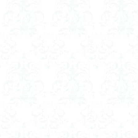
八風山
八海
兜山
兎藪
黒ブナ