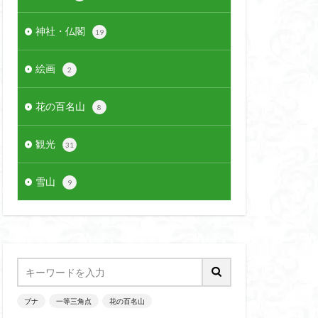
神社・仏閣
19
絵画
2
花の百名山
8
観光
31
雪山
9
ブナ
一等三角点
花の百名山