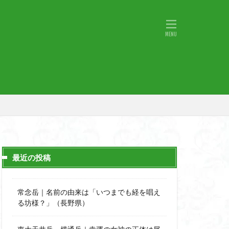
物語山
物見岩
原
湖東
神社
山小屋
山火事
山椒
小鹿野町
宇津江四十八滝
月山
日野町
斜陽館
那市
心太店
士
金精山
最近の投稿
道志山地
道志
市
越上山
常念岳｜名前の由来は「いつまでも経を唱え
西峰
る坊様？」（長野県）
石楠花
高山植物