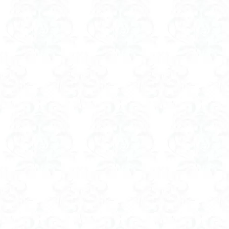
コアジサイ
キランソウ
城山
四津山
台東区
大パ
南アルプス南端
大仁田山
十
奥久慈
奥三
大峰山脈北部
大菩薩南部
北海道
三毳
事前準備
久
中央アルプス
三角点
三等
今別町
伊吹
北アルプス