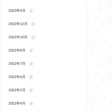
チゴユリ
ウェイ
2023年4月
1
ヨシバシオガマ
2022年12月
1
ート
ミ
ミネザクラ
2022年10月
1
チャニー
カッコウソウ
2022年8月
1
ネ
エゾシカ
イワツメクサ
2022年7月
2
ズマイチゲ
2022年6月
クラ
2
ンバの倒木
2022年5月
2
バナイワカガミ
シヴァ神
2022年4月
5
コイワカガミ