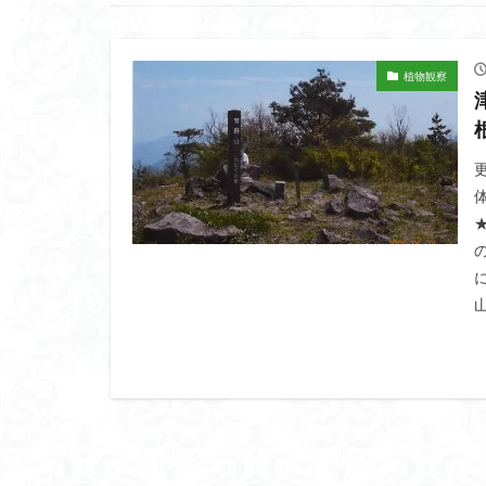
高山岬
高山
鐘撞堂山
韮
阿武隈山地
植物観察
百名山
神山
秩父吉田
秩
破風山
砲台
相定ヶ峰
益
藪漕ぎ
薬師
茨城の自然百選
能登半島
肘
絶滅危惧植物
ホタルブクロ
ヒトリシズカ
ハクサンフクロ
ハイキングコース