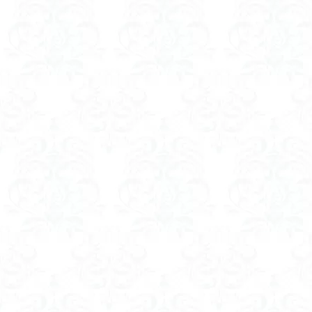
ツバメオモト
ヤマエンゴサク
ルドラプラヤグ
ユキノシタ
ムラサキヤシオ
みなかみ町
たばこ神社
カタクリ
カ
エゾシオガマ
イワカガミ
アジサイ
ア
キタミソウ
タカネシオガマ
シラネアオイ
キノコ狩り