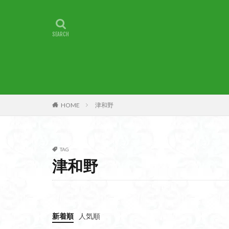
甲賀
由比
燕岳
浅間山
湖北
湖
崇台山
島根
山梨県
山梨
小諸
小川町
子宝
干支の
HOME
津和野
最高峰
暗沢
日蓮宗総本山
接触変成岩
TAG
徳島県
御手
津和野
金山城
金尾
遊亀池
逗子
貫ヶ岳
象の
新着順
人気順
錫杖岳
鎖場