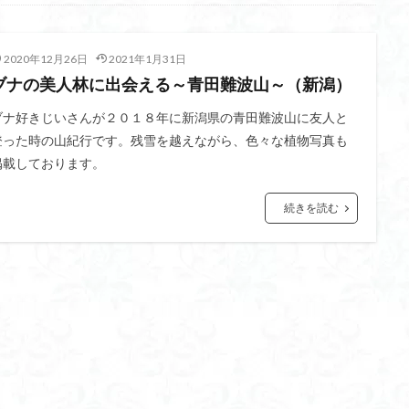
不動尊
高原
駒ケ岳
香川県
飯道神社
飯豊連峰
飯
崎
静岡県
青渭神社
青森県
青森ヒバ
雪崩
雪山
2020年12月26日
2021年1月31日
関東平野
長野県
長者峰
長瀞かたくりの郷
長瀞
西多摩
ブナの美人林に出会える～青田難波山～（新潟）
笠置山
笠森寺
笠森
竹寺
稲含神社
秩父連山
父
秋田県
福島県
福井県
神津牧場
神奈川県
箱根
ブナ好きじいさんが２０１８年に新潟県の青田難波山に友人と
登った時の山紀行です。残雪を越えながら、色々な植物写真も
山
石川県
石尊山
石割山
知床半島
真鶴半島
県立
掲載しております。
山寺
皆野
百里新道
百蔵山
筑波山
節分草
西上州
岳
蕎麦
蓼科高原
蒲生岳山麓
葉山
荒幡富士
荒倉
続きを読む
茅塚
花崗岩
花の谷
花の百名山
自己紹介
紅葉
折温泉
羽根子山
群馬県
美人林
羊背岩
羅臼
織田
絶景ポイント
絵画
紅葉狩り
姥捨山
奥能登
3月
ブナ林
ブナ
ヒンドゥーの祠
ヒロハコンロウソウ
ヒマラヤ
ヒケゲツツジ
パワースポット
ハルユキノシタ
パノラマ
ハ
ホテイラン
ハクサンチドリ
ハクサンイチゲ
ハカランダ
ネジバナ
ニッコウキスゲ
なまこ壁
トウゴクミツバツツジ