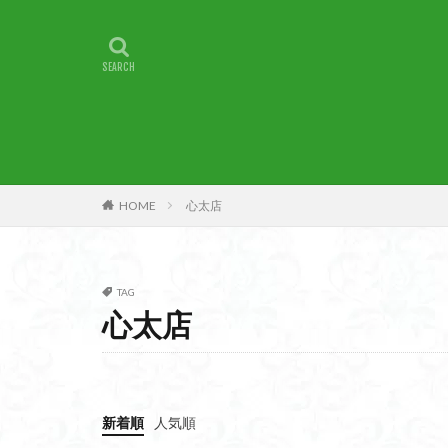
甲賀
由比
燕岳
浅間山
湖北
湖
崇台山
島根
山梨県
山梨
小諸
小川町
子宝
干支の
HOME
心太店
最高峰
暗沢
日蓮宗総本山
接触変成岩
TAG
徳島県
御手
心太店
金山城
金尾
遊亀池
逗子
貫ヶ岳
象の
新着順
人気順
錫杖岳
鎖場