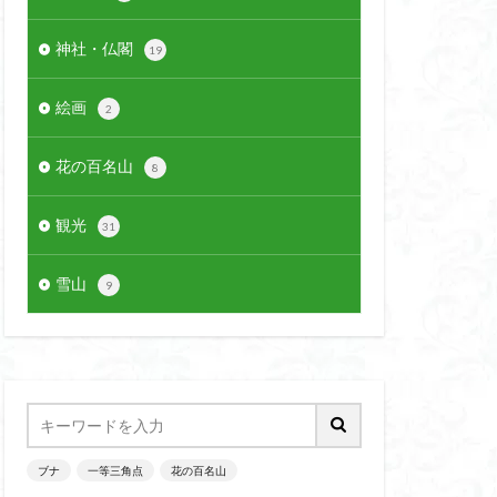
神社・仏閣
19
絵画
2
花の百名山
8
観光
31
雪山
9
ブナ
一等三角点
花の百名山