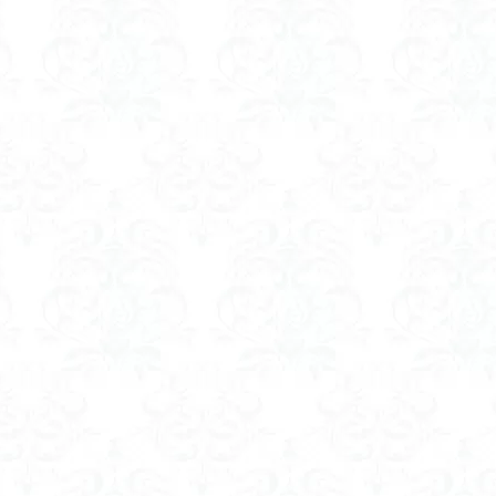
ゲンコツ山
ぐんま百名山
クルマユリ
クアリ峠
ギンリョウソ
三国山
三峰神社
奥穂高岳
吉見町
堂山
埼玉県
埼
四尾連湖
四ノ井神社
噴気
和製マチュビチュ
周助山
ノラマ
古峰が原
古墳
単独
南部町
南木曽岳
南佐
南アルプス
半月山
千葉県
千畳敷カール
千体荒神
二坊
天照皇大神宮
奥秩父
奥武蔵
奥日光
奥多摩
河
奈良県
夫神岳
太郎坊山
太田部
太田
天狗山
天栄村
大高取山
大雪山旭岳ロープーウェイ
大野原神社
大
大草鞋
大楠山
大桁山
大札山
大指山
大平山
大峰
山山麓
中信州
人名山
京都府
五百羅漢
二等三角点
慈山地
丹沢
丸山
中津川市
中山
中央アルプスロープウ
両神神社奥社
伊勢
世界遺産
下北半島
上越
上州
三角点
三湖
三浦富士
三浦半島最高峰
三浦半島
三浦ア
山地
北杜市郊外
八溝川湧水群
北日高
北区
北八ヶ岳山
前日光
前山
利根
初心者向け
初心者
冬桜
冠ヶ岳