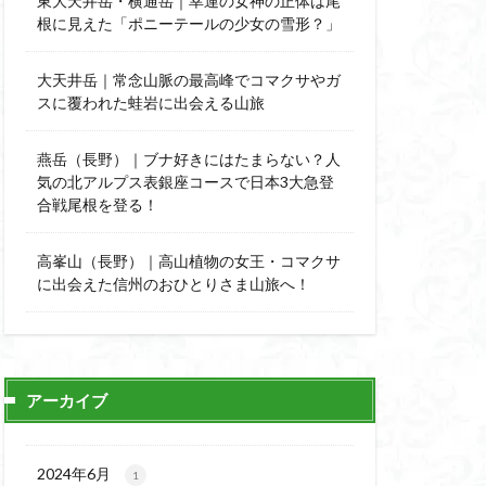
東大天井岳・横通岳｜幸運の女神の正体は尾
能
顔振峠
根に見えた「ポニーテールの少女の雪形？」
陣馬形山
西丹沢
大天井岳｜常念山脈の最高峰でコマクサやガ
スに覆われた蛙岩に出会える山旅
秩父神社
神代けやき
燕岳（長野）｜ブナ好きにはたまらない？人
比企丘陵自然公園
気の北アルプス表銀座コースで日本3大急登
自然園
合戦尾根を登る！
山
茨城県
高峯山（長野）｜高山植物の女王・コマクサ
自作画
に出会えた信州のおひとりさま山旅へ！
信長
緋寒桜
ハシリドコロ
杉
ヒマラヤ
ヌマンラングール
アーカイブ
ハイグレード
デリー
2024年6月
1