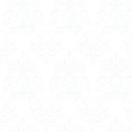
コアジサイ
キランソウ
城山
四津山
台東区
大パ
南アルプス南端
大仁田山
十
奥久慈
奥三
大峰山脈北部
大菩薩南部
北海道
三毳
事前準備
久
中央アルプス
三角点
三等
今別町
伊吹
北アルプス