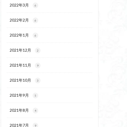
ウ
ギンラン
2022年3月
6
玉百名山
埼玉
2022年2月
吾妻
名峰
6
久
南会津
2022年1月
6
十文字小屋
夕張
奥吉野
奥利根
2021年12月
2
天然記念物
谷嶺
大菩薩嶺
2021年11月
9
沼
十国峠
二本木峠
2021年10月
3
ェイ
2021年9月
5
上信越
三重県
ルプス
三河
2021年8月
4
麓
北伊豆
兵庫県
2021年7月
9