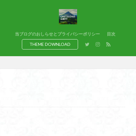
猿橋
猿投山
猪狩神社
猪狩山
猪の鼻ガ岳
狸山
熊野古道
焚火
滝
滋賀県
源流
源氏物語
湿
港区
渡良瀬遊水地
清水
深田久弥
東峰
机
白髭
県
岸壁
岩殿山
岩根山
岩手県
岩宿の里
岐阜県
当ブログのおしらせとプライバシーポリシー
目次
百名山
山形県
山口県
平尾山
山北
山の本
少林寺
THEME DOWNLOAD
寺院
富津市
富山県
富士山
宝殿ヶ岳
官ノ倉山
山
平氏ヶ岳
木花開那姫命
新潟県
木暮理太郎翁
月輪寺
山
昭和３７年
明神峠
旧白神ブナ倶楽部
旧ブナ倶楽部
日帰り
日和田山
新穂高ロープウェイ
新潟平野西縁
強風
所沢
慶良間諸島
愛知県
愛犬
愛宕神社
愛宕山
恵
洗神社
御嶽山
後蔵
白樺林
白鳥山
奥飛騨
近江富
山
金勝山
金剛證寺
野麦峠
野鳥
郡内
道東
身延山 久遠寺
鍬柄岳
身延山
足和田山
足利
越谷
背
谷川岳
諏訪湖
西郷
西穂高口
西湖
西御荷鉾山
西伊豆
飛竜の滝
麻那姫の像
鹿野山
高館山
高木