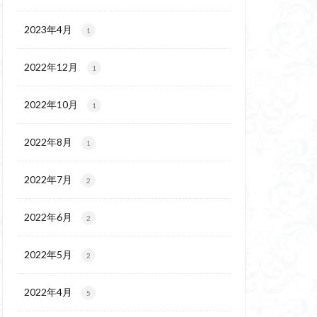
チゴユリ
ウェイ
2023年4月
1
ヨシバシオガマ
2022年12月
1
ート
ミ
ミネザクラ
2022年10月
1
チャニー
カッコウソウ
2022年8月
1
ネ
エゾシカ
イワツメクサ
2022年7月
2
ズマイチゲ
2022年6月
クラ
2
ンバの倒木
2022年5月
2
バナイワカガミ
シヴァ神
2022年4月
5
コイワカガミ