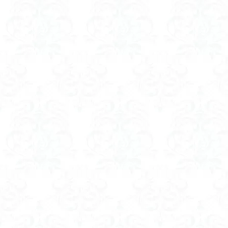
ツバメオモト
ヤマエンゴサク
ルドラプラヤグ
ユキノシタ
ムラサキヤシオ
みなかみ町
たばこ神社
カタクリ
カ
エゾシオガマ
イワカガミ
アジサイ
ア
キタミソウ
タカネシオガマ
シラネアオイ
キノコ狩り