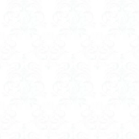
八風山
八海
兜山
兎藪
黒ブナ