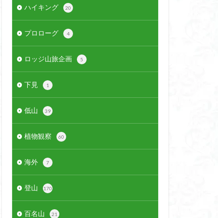
ハイキング
20
プロローグ
4
ロッジ山旅企画
5
下見
1
低山
39
植物観察
60
海外
7
登山
170
百名山
21