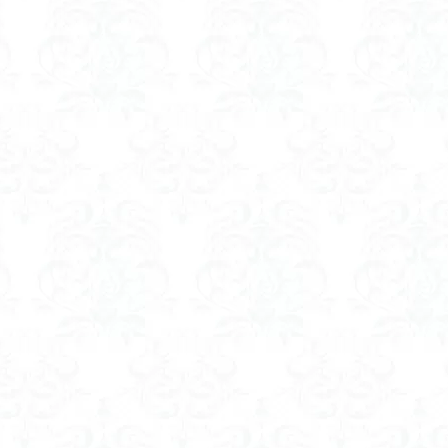
山
伊豆
八国山
八十八か所巡り
八ヶ岳
兜造りの江戸時
偉人
信濃川上
佐野峠
佐野
佐竹寺
低山
伊香
検索