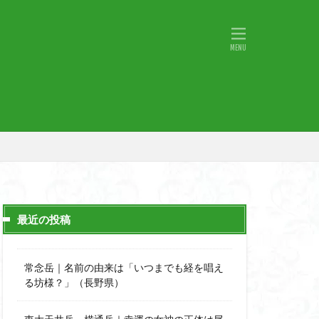
物語山
物見岩
原
湖東
神社
山小屋
山火事
山椒
小鹿野町
宇津江四十八滝
月山
日野町
斜陽館
那市
心太店
士
金精山
最近の投稿
道志山地
道志
市
越上山
常念岳｜名前の由来は「いつまでも経を唱え
西峰
る坊様？」（長野県）
石楠花
高山植物