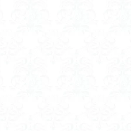
ツツジ
ツクモグサ
チングルマ
ボタンネコノメソウ
ほら貝
一等三角点
ロッジ山旅企画
ロッジ山旅
ロウバイ
ロープ
ルーティーン
リハビリ
ラベンダー畑
ラショウモンカズラ
ユカデ
ヤマイワカガミ
ポンポン山
ヤシオツツジ
モルゲンロ
ムラサキケマン
ムツおばあさん
ミヤマキンバイ
ミヤマカタバ
みどり池
ミツマタ
ミツバツツジ
マユミ
マッターホルン
三国山脈
ウダイカンバの大木
カレンフェルト
カツラの巨木
ール
お花見
お坊山
オノエラン
オオイヌノフグリ
エビ
ウメバチソウ
ウスユキソウ
キギノ沢
ウサギギク
インド
イチゲの群衆
イタヤカエデ
イカリソウ
アズマシャクナゲ
ア
ケボノスミレ
アキチョウジ
アカヤシオ
アウリ高原
カワヅザ
タツミソウ
ジジ岩・ババ岩
タチツボスミレ
タケノコ
ダケガ
ダイヤモンド富士
ダイコンソウ
そば福
シロヤシオ
シロ
ジョシマート
ショウジョウバカマ
シャクナゲ
シモツケソウ
シーク教
サンカヨウ
ザゼンソウ
コンロンソウ
コマクサ