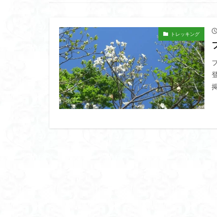
高山岬
高山
鐘撞堂山
韮
阿武隈山地
トレッキング
百名山
神山
秩父吉田
秩
破風山
砲台
相定ヶ峰
益
藪漕ぎ
薬師
茨城の自然百選
能登半島
肘
絶滅危惧植物
ホタルブクロ
ヒトリシズカ
ハクサンフクロ
ハイキングコース