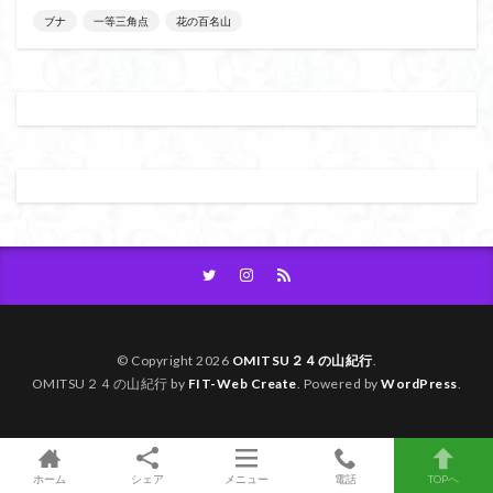
ブナ
一等三角点
花の百名山
大菩薩嶺
大菩薩南部
大草鞋
大楠山
大桁山
大札山
大指山
大平山
大峰沼
十国峠
北海道
三毳山山麓
中信州
人名山
京都府
五百羅漢
二等三角点
二本木峠
事前準備
久慈山地
丹沢
丸山
中津川市
中山
中央アルプスロープウェイ
中央アルプス
両神神社奥社
伊勢
世界遺産
下北半島
上越
上州
上信越
三重県
三角点
三等三角点
三湖
三浦富士
三浦半島最高峰
三浦半島
三浦アルプス
三河
今別町
伊吹山地
北杜市郊外
八溝川湧水群
© Copyright 2026
OMITSU２４の山紀行
.
OMITSU２４の山紀行 by
FIT-Web Create
. Powered by
WordPress
.
北日高
北区
北八ヶ岳山麓
北伊豆
北アルプス
前日光
前山
利根
初心者向け
初心者
冬桜
冠ヶ岳
兵庫県
ホーム
シェア
メニュー
電話
TOPへ
八風山
八海山
伊豆
八国山