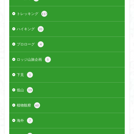
ウスユキソウ
キギノ沢
ウサギギク
インド
トレッキング
117
イワツメクサ
イワカガミ
イチゲの群衆
イタヤカエデ
イカリソウ
アズマシャクナゲ
ハイキング
20
アズマイチゲ
アジサイ
アケボノスミレ
アキチョウジ
アカヤシオ
アウリ高原
プロローグ
4
カワヅザクラ
キタミソウ
タツミソウ
ロッジ山旅企画
ジジ岩・ババ岩
タチツボスミレ
タケノコ
5
ダケガンバの倒木
タカネシオガマ
下見
1
ダイヤモンド富士
ダイコンソウ
そば福
シロヤシオ
シロバナイワカガミ
シラネアオイ
低山
39
ジョシマート
ショウジョウバカマ
シャクナゲ
シモツケソウ
シヴァ神
キノコ狩り
シーク教
植物観察
60
サンカヨウ
ザゼンソウ
コンロンソウ
海外
7
コマクサ
コイワカガミ
コアジサイ
ゲンコツ山
ぐんま百名山
クルマユリ