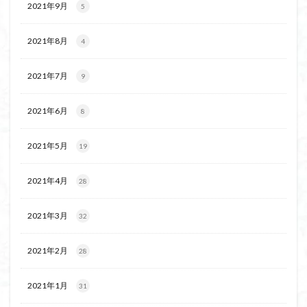
2021年9月
5
茅塚
花崗岩
花の谷
花の百名山
自己紹介
紅葉
自作画
能登半島
2021年8月
4
肘折温泉
羽根子山
群馬県
美人林
羊背岩
羅臼
織田信長
緋寒桜
2021年7月
9
絶滅危惧植物
絶景ポイント
絵画
紅葉狩り
2021年6月
8
姥捨山
奥能登
3月
ハシリドコロ
ホタルブクロ
ブナ林
ブナ
ヒンドゥーの祠
2021年5月
19
ヒロハコンロウソウ
ヒマラヤ杉
ヒマラヤ
ヒトリシズカ
ヒケゲツツジ
パワースポット
2021年4月
28
ハルユキノシタ
パノラマ
ハヌマンラングール
2021年3月
ハクサンフクロ
ホテイラン
ハクサンチドリ
32
ハクサンイチゲ
ハカランダ
ハイグレード
2021年2月
28
ハイキングコース
ネジバナ
ニッコウキスゲ
なまこ壁
トウゴクミツバツツジ
デリー
2021年1月
31
ツバメオモト
ツツジ
ツクモグサ
チングルマ