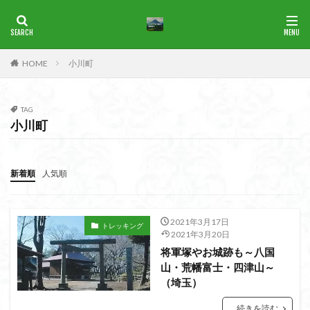
ブナ
一等三角点
花の百名山
HOME
小川町
カテゴリー
TAG
小川町
タグ
1965年
横尾山
津軽富士
津軽半島
津軽
津和野
洛北
沢登り
沖縄県
水沢山
新着順
人気順
歴史
武蔵御嶽神社
武蔵丘陵
武山
樹氷
榊山
流紋岩
楢抜山
森田山
棚山
2021年3月17日
トレッキング
桧枝岐
桐生市
桐の花
桃畑
桃源郷
2021年3月20日
将軍塚やお城跡も～八国
根室海峡
栃木県
林道
松崎町
東近江市
山・荒幡富士・四津山～
東秩父
活火山
浅草
東京都
物見山
（埼玉）
白山書房
登山
男山
甲賀
由比
続きを読む