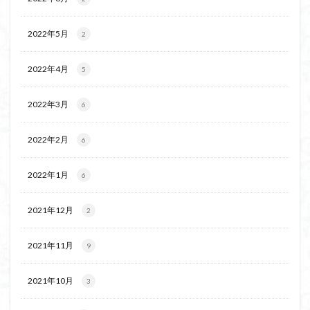
飯道神社
飯豊連峰
飯能
顔振峠
鐘撞堂山
韮崎
静岡県
青渭神社
青森県
2022年5月
2
青森ヒバ
雪崩
雪山
陣馬形山
2022年4月
5
阿武隈山地
関東平野
長野県
長者峰
長瀞かたくりの郷
長瀞
西多摩
西丹沢
2022年3月
6
百名山
神山
笠置山
笠森寺
笠森
竹寺
稲含神社
秩父連山
秩父神社
2022年2月
6
秩父吉田
秩父
秋田県
福島県
福井県
2022年1月
神津牧場
神奈川県
箱根
神代けやき
6
破風山
砲台山
石川県
石尊山
石割山
2021年12月
2
知床半島
真鶴半島
県立比企丘陵自然公園
相定ヶ峰
益山寺
皆野
百里新道
百蔵山
2021年11月
9
筑波山
節分草
西上州
自然園
藪漕ぎ
薬師岳
蕎麦
蓼科高原
蒲生岳山麓
葉山
2021年10月
3
荒幡富士
荒倉山
茨城県
茨城の自然百選