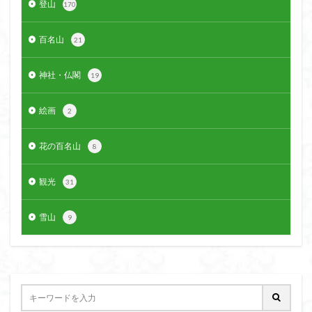
登山
170
クアリ峠
ギンリョウソウ
ギンラン
キランソウ
三国山
三峰神社
奥穂高岳
百名山
21
吉見町
堂山
埼玉県
埼玉百名山
埼玉
神社・仏閣
19
城山
四津山
四尾連湖
四ノ井神社
噴気
和製マチュビチュ
周助山
吾妻
名峰
絵画
2
台東区
大パノラマ
古峰が原
古墳
単独
南部町
南木曽岳
南佐久
南会津
花の百名山
8
南アルプス南端
南アルプス
半月山
千葉県
観光
千畳敷カール
千体荒神
十文字小屋
夕張
31
大仁田山
十二坊
天照皇大神宮
奥秩父
雪山
9
奥武蔵
奥日光
奥多摩
奥吉野
奥利根
奥久慈
奥三河
奈良県
夫神岳
太郎坊山
太田部
太田
天狗山
天然記念物
大峰山脈北部
天栄村
大高取山
大雪山旭岳ロープーウェイ
大野原神社
大谷嶺