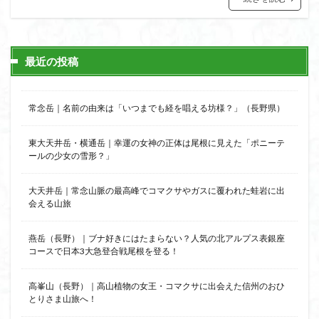
猿橋
猿投山
猪狩神社
猪狩山
猪の鼻ガ岳
狸山
物語山
物見岩
燕岳
浅間山
熊野古道
焚火
滝
滋賀県
最近の投稿
源流
源氏物語
湿原
湖東
湖北
湖
港区
渡良瀬遊水地
清水
深田久弥
東峰
常念岳｜名前の由来は「いつまでも経を唱える坊様？」（長野県）
机
白髭神社
山小屋
崇台山
島根県
岸壁
岩殿山
岩根山
岩手県
岩宿の里
東大天井岳・横通岳｜幸運の女神の正体は尾根に見えた「ポニーテ
ールの少女の雪形？」
岐阜県
山火事
山椒
山梨県
山梨百名山
山形県
山口県
平尾山
山北
山の本
大天井岳｜常念山脈の最高峰でコマクサやガスに覆われた蛙岩に出
少林寺
小鹿野町
小諸
小川町
寺院
会える山旅
富津市
富山県
富士山
宝殿ヶ岳
燕岳（長野）｜ブナ好きにはたまらない？人気の北アルプス表銀座
官ノ倉山
宇津江四十八滝
子宝
干支の山
コースで日本3大急登合戦尾根を登る！
平氏ヶ岳
木花開那姫命
新潟県
木暮理太郎翁
月輪寺
月山
最高峰
暗沢山
昭和３７年
高峯山（長野）｜高山植物の女王・コマクサに出会えた信州のおひ
とりさま山旅へ！
明神峠
旧白神ブナ倶楽部
旧ブナ倶楽部