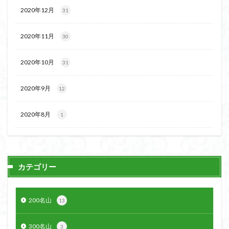
ボタンネコノメソウ
ほら貝
チゴユリ
2020年12月
31
ヤマエンゴサク
一等三角点
ロッジ山旅企画
2020年11月
30
ロッジ山旅
ロウバイ
ロープウェイ
ルドラプラヤグ
ルーティーン
リハビリ
2020年10月
31
ラベンダー畑
ラショウモンカズラ
ヨシバシオガマ
ユキノシタ
ユカデ
ヤマイワカガミ
2020年9月
12
ポンポン山
ヤシオツツジ
モルゲンロート
2020年8月
1
ムラサキヤシオ
ムラサキケマン
ムツおばあさん
ミヤマキンバイ
ミヤマカタバミ
ミネザクラ
みなかみ町
みどり池
ミツマタ
ミツバツツジ
マユミ
マッターホルン
チャニー
たばこ神社
カテゴリー
三国山脈
ウダイカンバの大木
カレンフェルト
カツラの巨木
カッコウソウ
カタクリ
カール
200名山
13
お花見
お坊山
オノエラン
オオイヌノフグリ
エビネ
エゾシカ
エゾシオガマ
ウメバチソウ
300名山
3