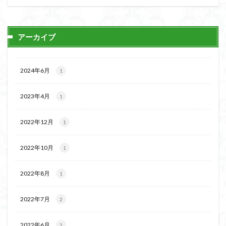
日野町
日蓮宗総本山
日帰り
日和田山
新穂高ロープウェイ
新潟平野西縁
強風
アーカイブ
斜陽館
接触変成岩
所沢
慶良間諸島
愛知県
愛犬
愛宕神社
愛宕山
恵那市
心太店
徳島県
御手洗神社
御嶽山
後蔵
2024年6月
1
白樺林
白鳥山
奥飛騨
近江富士
金精山
2023年4月
金山城
金尾山
金勝山
金剛證寺
野麦峠
1
野鳥
郡内
道東
道志山地
道志
2022年12月
1
遊亀池
逗子
身延山 久遠寺
鍬柄岳
身延山
足和田山
足利
越谷市
越上山
2022年10月
1
貫ヶ岳
象の背
谷川岳
諏訪湖
西郷
西穂高口
西湖
西御荷鉾山
西峰
錫杖岳
2022年8月
1
鎖場
西伊豆
飛竜の滝
麻那姫の像
2022年7月
2
鹿野山
高館山
高木石楠花
高山植物
高山岬
高山不動尊
高原
駒ケ岳
香川県
2022年6月
2