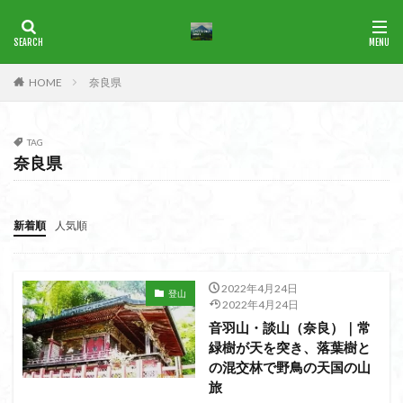
ブナ
一等三角点
花の百名山
HOME
奈良県
カテゴリー
TAG
奈良県
タグ
1965年
横尾山
津軽富士
津軽半島
津軽
津和野
洛北
沢登り
沖縄県
水沢山
新着順
人気順
歴史
武蔵御嶽神社
武蔵丘陵
武山
樹氷
榊山
流紋岩
楢抜山
森田山
棚山
2022年4月24日
登山
桧枝岐
桐生市
桐の花
桃畑
桃源郷
2022年4月24日
音羽山・談山（奈良）｜常
根室海峡
栃木県
林道
松崎町
東近江市
緑樹が天を突き、落葉樹と
東秩父
活火山
浅草
東京都
物見山
の混交林で野鳥の天国の山
白山書房
登山
男山
甲賀
由比
旅