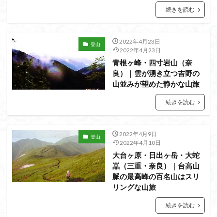
猿橋
猿投山
猪狩神社
猪狩山
続きを読む
猪の鼻ガ岳
狸山
物語山
物見岩
燕岳
浅間山
熊野古道
焚火
滝
滋賀県
2022年4月23日
登山
源流
源氏物語
湿原
湖東
湖北
湖
2022年4月23日
青根ヶ峰・四寸岩山（奈
港区
渡良瀬遊水地
清水
深田久弥
東峰
良）｜雲が湧き立つ吉野の
机
白髭神社
山小屋
崇台山
島根県
山並みが望めた静かな山旅
岸壁
岩殿山
岩根山
岩手県
岩宿の里
続きを読む
岐阜県
山火事
山椒
山梨県
山梨百名山
山形県
山口県
平尾山
山北
山の本
2022年4月9日
少林寺
小鹿野町
小諸
小川町
寺院
登山
2022年4月10日
富津市
富山県
富士山
宝殿ヶ岳
大台ヶ原・日出ヶ岳・大蛇
官ノ倉山
宇津江四十八滝
子宝
干支の山
嵓（三重・奈良）｜台高山
脈の最高峰の百名山はスリ
平氏ヶ岳
木花開那姫命
新潟県
木暮理太郎翁
リングな山旅
月輪寺
月山
最高峰
暗沢山
昭和３７年
続きを読む
明神峠
旧白神ブナ倶楽部
旧ブナ倶楽部