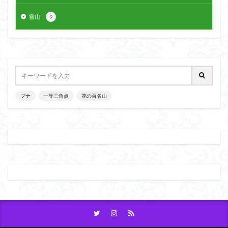
八十八か所巡り
八ヶ岳
雪山
9
兜造りの江戸時代後期の民家
兜山
兎藪
偉人
信濃川上
佐野峠
佐野
佐竹寺
低山
伊香保温泉
伊豆大島
黒ブナ
検索
ブナ
一等三角点
花の百名山