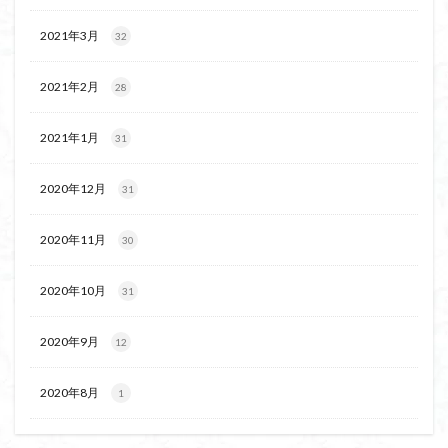
ウスユキソウ
キギノ沢
ウサギギク
インド
2021年3月
32
イワツメクサ
イワカガミ
イチゲの群衆
イタヤカエデ
イカリソウ
アズマシャクナゲ
2021年2月
28
アズマイチゲ
アジサイ
アケボノスミレ
2021年1月
アキチョウジ
31
アカヤシオ
アウリ高原
カワヅザクラ
キタミソウ
タツミソウ
2020年12月
31
ジジ岩・ババ岩
タチツボスミレ
タケノコ
ダケガンバの倒木
タカネシオガマ
2020年11月
30
ダイヤモンド富士
ダイコンソウ
そば福
シロヤシオ
シロバナイワカガミ
シラネアオイ
2020年10月
31
ジョシマート
ショウジョウバカマ
シャクナゲ
2020年9月
12
シモツケソウ
シヴァ神
キノコ狩り
シーク教
サンカヨウ
ザゼンソウ
コンロンソウ
2020年8月
1
コマクサ
コイワカガミ
コアジサイ
ゲンコツ山
ぐんま百名山
クルマユリ