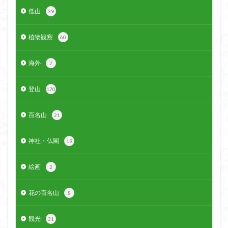
低山
大菩薩嶺
39
大菩薩南部
大草鞋
大楠山
大桁山
大札山
大指山
大平山
大峰沼
植物観察
60
十国峠
北海道
三毳山山麓
中信州
人名山
京都府
五百羅漢
二等三角点
海外
7
二本木峠
事前準備
久慈山地
丹沢
丸山
中津川市
中山
中央アルプスロープウェイ
登山
170
中央アルプス
両神神社奥社
伊勢
世界遺産
百名山
21
下北半島
上越
上州
上信越
三重県
三角点
三等三角点
三湖
三浦富士
神社・仏閣
19
三浦半島最高峰
三浦半島
三浦アルプス
三河
今別町
伊吹山地
北杜市郊外
八溝川湧水群
絵画
2
北日高
北区
北八ヶ岳山麓
北伊豆
花の百名山
8
北アルプス
前日光
前山
利根
初心者向け
初心者
冬桜
冠ヶ岳
兵庫県
観光
31
八風山
八海山
伊豆
八国山