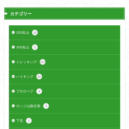
クアリ峠
ギンリョウソウ
ギンラン
カテゴリー
キランソウ
三国山
三峰神社
奥穂高岳
吉見町
堂山
埼玉県
埼玉百名山
埼玉
城山
四津山
四尾連湖
四ノ井神社
噴気
200名山
13
和製マチュビチュ
周助山
吾妻
名峰
300名山
3
台東区
大パノラマ
古峰が原
古墳
単独
南部町
南木曽岳
南佐久
南会津
トレッキング
117
南アルプス南端
南アルプス
半月山
千葉県
千畳敷カール
千体荒神
十文字小屋
夕張
ハイキング
20
大仁田山
十二坊
天照皇大神宮
奥秩父
プロローグ
4
奥武蔵
奥日光
奥多摩
奥吉野
奥利根
奥久慈
奥三河
奈良県
夫神岳
太郎坊山
ロッジ山旅企画
5
太田部
太田
天狗山
天然記念物
大峰山脈北部
天栄村
大高取山
下見
1
大雪山旭岳ロープーウェイ
大野原神社
大谷嶺