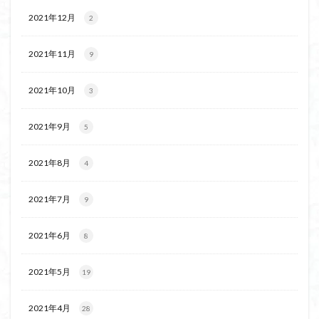
ボタンネコノメソウ
ほら貝
チゴユリ
2021年12月
2
ヤマエンゴサク
一等三角点
ロッジ山旅企画
2021年11月
ロッジ山旅
9
ロウバイ
ロープウェイ
ルドラプラヤグ
ルーティーン
リハビリ
2021年10月
3
ラベンダー畑
ラショウモンカズラ
ヨシバシオガマ
ユキノシタ
ユカデ
ヤマイワカガミ
2021年9月
5
ポンポン山
ヤシオツツジ
モルゲンロート
ムラサキヤシオ
ムラサキケマン
ムツおばあさん
2021年8月
4
ミヤマキンバイ
ミヤマカタバミ
ミネザクラ
2021年7月
9
みなかみ町
みどり池
ミツマタ
ミツバツツジ
マユミ
マッターホルン
チャニー
たばこ神社
2021年6月
8
三国山脈
ウダイカンバの大木
カレンフェルト
カツラの巨木
カッコウソウ
カタクリ
カール
2021年5月
19
お花見
お坊山
オノエラン
オオイヌノフグリ
2021年4月
28
エビネ
エゾシカ
エゾシオガマ
ウメバチソウ