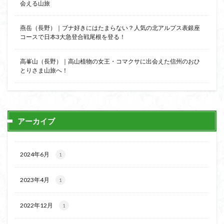
会える山旅
飯道神社
飯豊連峰
飯能
顔振峠
鐘撞堂山
韮崎
静岡県
青渭神社
青森県
燕岳（長野）｜ブナ好きにはたまらない？人気の北アルプス表銀座
コースで日本3大急登合戦尾根を登る！
青森ヒバ
雪崩
雪山
陣馬形山
阿武隈山地
関東平野
長野県
長者峰
高峯山（長野）｜高山植物の女王・コマクサに出会えた信州のおひ
長瀞かたくりの郷
長瀞
西多摩
西丹沢
とりさま山旅へ！
百名山
神山
笠置山
笠森寺
笠森
竹寺
稲含神社
秩父連山
秩父神社
秩父吉田
秩父
秋田県
福島県
福井県
アーカイブ
神津牧場
神奈川県
箱根
神代けやき
破風山
砲台山
石川県
石尊山
石割山
2024年6月
1
知床半島
真鶴半島
県立比企丘陵自然公園
相定ヶ峰
益山寺
皆野
百里新道
百蔵山
2023年4月
1
筑波山
節分草
西上州
自然園
藪漕ぎ
薬師岳
蕎麦
蓼科高原
蒲生岳山麓
葉山
2022年12月
1
荒幡富士
荒倉山
茨城県
茨城の自然百選