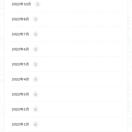
2022年10月
茅塚
花崗岩
1
花の谷
花の百名山
自己紹介
紅葉
自作画
能登半島
2022年8月
1
肘折温泉
羽根子山
群馬県
美人林
羊背岩
羅臼
織田信長
緋寒桜
2022年7月
2
絶滅危惧植物
絶景ポイント
絵画
紅葉狩り
姥捨山
奥能登
3月
ハシリドコロ
2022年6月
2
ホタルブクロ
ブナ林
ブナ
ヒンドゥーの祠
2022年5月
2
ヒロハコンロウソウ
ヒマラヤ杉
ヒマラヤ
ヒトリシズカ
ヒケゲツツジ
パワースポット
2022年4月
5
ハルユキノシタ
パノラマ
ハヌマンラングール
ハクサンフクロ
ホテイラン
ハクサンチドリ
2022年3月
6
ハクサンイチゲ
ハカランダ
ハイグレード
2022年2月
6
ハイキングコース
ネジバナ
ニッコウキスゲ
なまこ壁
トウゴクミツバツツジ
デリー
2022年1月
6
ツバメオモト
ツツジ
ツクモグサ
チングルマ