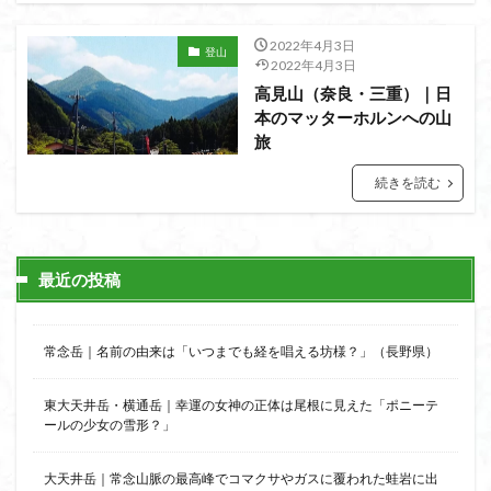
日野町
日蓮宗総本山
日帰り
日和田山
新穂高ロープウェイ
新潟平野西縁
2022年4月3日
強風
登山
2022年4月3日
斜陽館
接触変成岩
所沢
慶良間諸島
高見山（奈良・三重）｜日
愛知県
愛犬
愛宕神社
愛宕山
恵那市
本のマッターホルンへの山
旅
心太店
徳島県
御手洗神社
御嶽山
後蔵
白樺林
白鳥山
奥飛騨
近江富士
金精山
続きを読む
金山城
金尾山
金勝山
金剛證寺
野麦峠
野鳥
郡内
道東
道志山地
道志
遊亀池
逗子
身延山 久遠寺
鍬柄岳
最近の投稿
身延山
足和田山
足利
越谷市
越上山
貫ヶ岳
象の背
谷川岳
諏訪湖
西郷
常念岳｜名前の由来は「いつまでも経を唱える坊様？」（長野県）
西穂高口
西湖
西御荷鉾山
西峰
錫杖岳
東大天井岳・横通岳｜幸運の女神の正体は尾根に見えた「ポニーテ
鎖場
西伊豆
飛竜の滝
麻那姫の像
ールの少女の雪形？」
鹿野山
高館山
高木石楠花
高山植物
高山岬
高山不動尊
高原
駒ケ岳
香川県
大天井岳｜常念山脈の最高峰でコマクサやガスに覆われた蛙岩に出