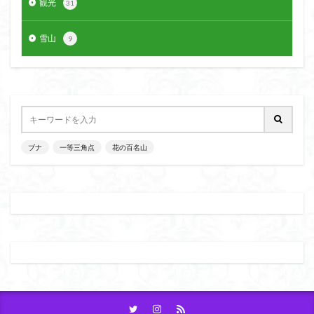
観光
31
大菩薩嶺
大菩薩南部
大草鞋
大楠山
大桁山
大札山
大指山
大平山
大峰沼
雪山
9
十国峠
北海道
三毳山山麓
中信州
人名山
京都府
五百羅漢
二等三角点
二本木峠
事前準備
久慈山地
丹沢
丸山
中津川市
中山
中央アルプスロープウェイ
中央アルプス
両神神社奥社
伊勢
世界遺産
ブナ
一等三角点
花の百名山
下北半島
上越
上州
上信越
三重県
三角点
三等三角点
三湖
三浦富士
三浦半島最高峰
三浦半島
三浦アルプス
三河
今別町
伊吹山地
北杜市郊外
八溝川湧水群
北日高
北区
北八ヶ岳山麓
北伊豆
北アルプス
前日光
前山
利根
初心者向け
初心者
冬桜
冠ヶ岳
兵庫県
八風山
八海山
伊豆
八国山