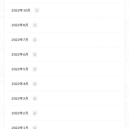
飯道神社
飯豊連峰
飯能
顔振峠
2022年10月
1
鐘撞堂山
韮崎
静岡県
青渭神社
青森県
青森ヒバ
雪崩
雪山
陣馬形山
2022年8月
1
阿武隈山地
関東平野
長野県
長者峰
長瀞かたくりの郷
長瀞
西多摩
西丹沢
2022年7月
2
百名山
神山
笠置山
笠森寺
笠森
2022年6月
2
竹寺
稲含神社
秩父連山
秩父神社
秩父吉田
秩父
秋田県
福島県
福井県
2022年5月
2
神津牧場
神奈川県
箱根
神代けやき
破風山
砲台山
石川県
石尊山
石割山
2022年4月
5
知床半島
真鶴半島
県立比企丘陵自然公園
2022年3月
相定ヶ峰
6
益山寺
皆野
百里新道
百蔵山
筑波山
節分草
西上州
自然園
藪漕ぎ
2022年2月
6
薬師岳
蕎麦
蓼科高原
蒲生岳山麓
葉山
荒幡富士
荒倉山
茨城県
茨城の自然百選
2022年1月
6