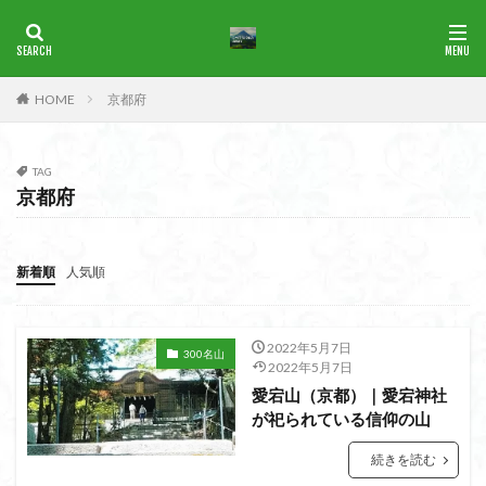
ブナ
一等三角点
花の百名山
HOME
京都府
カテゴリー
TAG
京都府
タグ
1965年
横尾山
津軽富士
津軽半島
津軽
津和野
洛北
沢登り
沖縄県
水沢山
新着順
人気順
歴史
武蔵御嶽神社
武蔵丘陵
武山
樹氷
榊山
流紋岩
楢抜山
森田山
棚山
2022年5月7日
300名山
桧枝岐
桐生市
桐の花
桃畑
桃源郷
2022年5月7日
愛宕山（京都）｜愛宕神社
根室海峡
栃木県
林道
松崎町
東近江市
が祀られている信仰の山
東秩父
活火山
浅草
東京都
物見山
続きを読む
白山書房
登山
男山
甲賀
由比