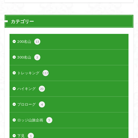
ウスユキソウ
キギノ沢
ウサギギク
インド
イワツメクサ
イワカガミ
イチゲの群衆
カテゴリー
イタヤカエデ
イカリソウ
アズマシャクナゲ
アズマイチゲ
アジサイ
アケボノスミレ
200名山
13
アキチョウジ
アカヤシオ
アウリ高原
カワヅザクラ
キタミソウ
タツミソウ
300名山
3
ジジ岩・ババ岩
タチツボスミレ
タケノコ
ダケガンバの倒木
タカネシオガマ
トレッキング
117
ダイヤモンド富士
ダイコンソウ
そば福
ハイキング
シロヤシオ
20
シロバナイワカガミ
シラネアオイ
ジョシマート
ショウジョウバカマ
シャクナゲ
プロローグ
4
シモツケソウ
シヴァ神
キノコ狩り
シーク教
サンカヨウ
ザゼンソウ
コンロンソウ
ロッジ山旅企画
5
コマクサ
コイワカガミ
コアジサイ
ゲンコツ山
ぐんま百名山
クルマユリ
下見
1