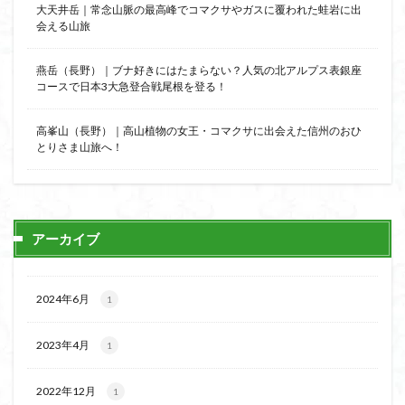
大天井岳｜常念山脈の最高峰でコマクサやガスに覆われた蛙岩に出
日野町
日蓮宗総本山
日帰り
日和田山
会える山旅
新穂高ロープウェイ
新潟平野西縁
強風
斜陽館
接触変成岩
所沢
慶良間諸島
燕岳（長野）｜ブナ好きにはたまらない？人気の北アルプス表銀座
コースで日本3大急登合戦尾根を登る！
愛知県
愛犬
愛宕神社
愛宕山
恵那市
心太店
徳島県
御手洗神社
御嶽山
後蔵
高峯山（長野）｜高山植物の女王・コマクサに出会えた信州のおひ
白樺林
白鳥山
奥飛騨
近江富士
金精山
とりさま山旅へ！
金山城
金尾山
金勝山
金剛證寺
野麦峠
野鳥
郡内
道東
道志山地
道志
遊亀池
逗子
身延山 久遠寺
鍬柄岳
アーカイブ
身延山
足和田山
足利
越谷市
越上山
貫ヶ岳
象の背
谷川岳
諏訪湖
西郷
2024年6月
1
西穂高口
西湖
西御荷鉾山
西峰
錫杖岳
鎖場
西伊豆
飛竜の滝
麻那姫の像
2023年4月
1
鹿野山
高館山
高木石楠花
高山植物
高山岬
高山不動尊
高原
駒ケ岳
香川県
2022年12月
1