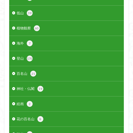
クアリ峠
ギンリョウソウ
ギンラン
低山
39
キランソウ
三国山
三峰神社
奥穂高岳
吉見町
堂山
埼玉県
埼玉百名山
埼玉
植物観察
60
城山
四津山
四尾連湖
四ノ井神社
噴気
和製マチュビチュ
周助山
吾妻
名峰
海外
7
台東区
大パノラマ
古峰が原
古墳
単独
登山
170
南部町
南木曽岳
南佐久
南会津
南アルプス南端
南アルプス
半月山
千葉県
百名山
21
千畳敷カール
千体荒神
十文字小屋
夕張
大仁田山
十二坊
天照皇大神宮
奥秩父
神社・仏閣
19
奥武蔵
奥日光
奥多摩
奥吉野
奥利根
絵画
奥久慈
2
奥三河
奈良県
夫神岳
太郎坊山
太田部
太田
天狗山
天然記念物
花の百名山
8
大峰山脈北部
天栄村
大高取山
大雪山旭岳ロープーウェイ
大野原神社
大谷嶺