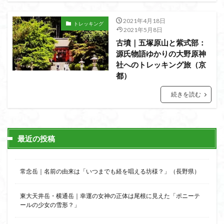
猿橋
猿投山
猪狩神社
猪狩山
猪の鼻ガ岳
狸山
物語山
物見岩
燕岳
2021年4月18日
トレッキング
2021年5月8日
浅間山
熊野古道
焚火
滝
滋賀県
古墳｜五塚原山と紫式部：
源流
源氏物語
湿原
湖東
湖北
湖
源氏物語ゆかりの大野原神
社へのトレッキング旅（京
港区
渡良瀬遊水地
清水
深田久弥
東峰
都）
机
白髭神社
山小屋
崇台山
島根県
続きを読む
岸壁
岩殿山
岩根山
岩手県
岩宿の里
岐阜県
山火事
山椒
山梨県
山梨百名山
山形県
山口県
平尾山
山北
山の本
最近の投稿
少林寺
小鹿野町
小諸
小川町
寺院
富津市
富山県
富士山
宝殿ヶ岳
官ノ倉山
宇津江四十八滝
子宝
干支の山
常念岳｜名前の由来は「いつまでも経を唱える坊様？」（長野県）
平氏ヶ岳
木花開那姫命
新潟県
木暮理太郎翁
東大天井岳・横通岳｜幸運の女神の正体は尾根に見えた「ポニーテ
月輪寺
月山
最高峰
暗沢山
昭和３７年
ールの少女の雪形？」
明神峠
旧白神ブナ倶楽部
旧ブナ倶楽部