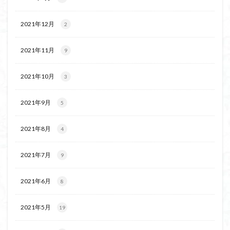
茅塚
花崗岩
花の谷
花の百名山
自己紹介
紅葉
自作画
能登半島
2021年12月
2
肘折温泉
羽根子山
群馬県
美人林
2021年11月
9
羊背岩
羅臼
織田信長
緋寒桜
絶滅危惧植物
絶景ポイント
絵画
紅葉狩り
2021年10月
3
姥捨山
奥能登
3月
ハシリドコロ
ホタルブクロ
ブナ林
ブナ
ヒンドゥーの祠
2021年9月
5
ヒロハコンロウソウ
ヒマラヤ杉
ヒマラヤ
2021年8月
4
ヒトリシズカ
ヒケゲツツジ
パワースポット
ハルユキノシタ
パノラマ
ハヌマンラングール
2021年7月
9
ハクサンフクロ
ホテイラン
ハクサンチドリ
ハクサンイチゲ
ハカランダ
ハイグレード
2021年6月
8
ハイキングコース
ネジバナ
ニッコウキスゲ
2021年5月
なまこ壁
19
トウゴクミツバツツジ
デリー
ツバメオモト
ツツジ
ツクモグサ
チングルマ