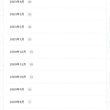
2021年4月
28
ボタンネコノメソウ
ほら貝
チゴユリ
ヤマエンゴサク
一等三角点
ロッジ山旅企画
2021年3月
32
ロッジ山旅
ロウバイ
ロープウェイ
ルドラプラヤグ
ルーティーン
リハビリ
2021年2月
28
ラベンダー畑
ラショウモンカズラ
ヨシバシオガマ
2021年1月
31
ユキノシタ
ユカデ
ヤマイワカガミ
ポンポン山
ヤシオツツジ
モルゲンロート
2020年12月
31
ムラサキヤシオ
ムラサキケマン
ムツおばあさん
ミヤマキンバイ
ミヤマカタバミ
ミネザクラ
2020年11月
30
みなかみ町
みどり池
ミツマタ
ミツバツツジ
2020年10月
31
マユミ
マッターホルン
チャニー
たばこ神社
三国山脈
ウダイカンバの大木
カレンフェルト
2020年9月
12
カツラの巨木
カッコウソウ
カタクリ
カール
お花見
お坊山
オノエラン
オオイヌノフグリ
2020年8月
1
エビネ
エゾシカ
エゾシオガマ
ウメバチソウ