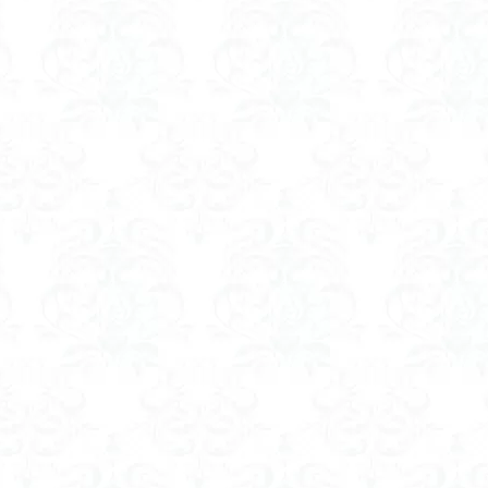
山
伊豆
八国山
八十八か所巡り
八ヶ岳
兜造りの江戸時
偉人
信濃川上
佐野峠
佐野
佐竹寺
低山
伊香
検索