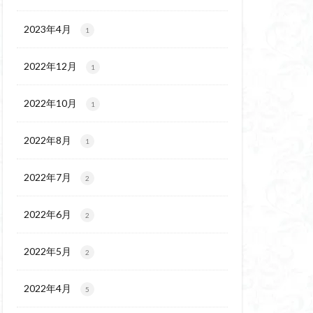
チゴユリ
ウェイ
2023年4月
1
ヨシバシオガマ
2022年12月
1
ート
ミ
ミネザクラ
2022年10月
1
チャニー
カッコウソウ
2022年8月
1
ネ
エゾシカ
イワツメクサ
2022年7月
2
ズマイチゲ
2022年6月
クラ
2
ンバの倒木
2022年5月
2
バナイワカガミ
シヴァ神
2022年4月
5
コイワカガミ