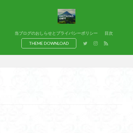
猿橋
猿投山
猪狩神社
猪狩山
猪の鼻ガ岳
狸山
熊野古道
焚火
滝
滋賀県
源流
源氏物語
湿
港区
渡良瀬遊水地
清水
深田久弥
東峰
机
白髭
県
岸壁
岩殿山
岩根山
岩手県
岩宿の里
岐阜県
当ブログのおしらせとプライバシーポリシー
目次
百名山
山形県
山口県
平尾山
山北
山の本
少林寺
THEME DOWNLOAD
寺院
富津市
富山県
富士山
宝殿ヶ岳
官ノ倉山
山
平氏ヶ岳
木花開那姫命
新潟県
木暮理太郎翁
月輪寺
山
昭和３７年
明神峠
旧白神ブナ倶楽部
旧ブナ倶楽部
日帰り
日和田山
新穂高ロープウェイ
新潟平野西縁
強風
所沢
慶良間諸島
愛知県
愛犬
愛宕神社
愛宕山
恵
洗神社
御嶽山
後蔵
白樺林
白鳥山
奥飛騨
近江富
山
金勝山
金剛證寺
野麦峠
野鳥
郡内
道東
身延山 久遠寺
鍬柄岳
身延山
足和田山
足利
越谷
背
谷川岳
諏訪湖
西郷
西穂高口
西湖
西御荷鉾山
西伊豆
飛竜の滝
麻那姫の像
鹿野山
高館山
高木