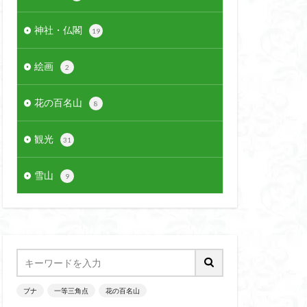
神社・仏閣
19
絵画
2
花の百名山
8
観光
31
雪山
9
ブナ
一等三角点
花の百名山