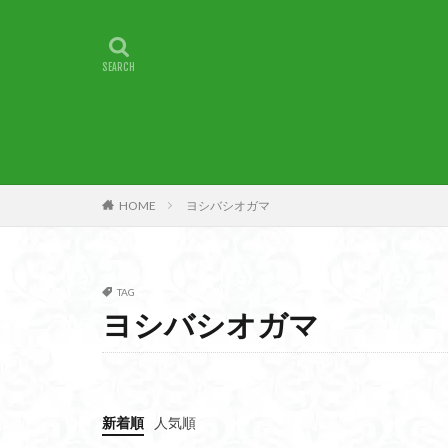
甲賀
由比
燕岳
浅間山
湖北
湖
崇台山
島根
山梨県
山梨
小諸
小川町
子宝
干支の
HOME
ヨシバシオガマ
最高峰
暗沢
日蓮宗総本山
接触変成岩
TAG
徳島県
御手
ヨシバシオガマ
金山城
金尾
遊亀池
逗子
貫ヶ岳
象の
新着順
人気順
錫杖岳
鎖場