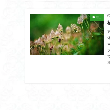
高山岬
高山
鐘撞堂山
韮
阿武隈山地
登山
百名山
神山
秩父吉田
秩
破風山
砲台
相定ヶ峰
益
藪漕ぎ
薬師
茨城の自然百選
能登半島
肘
絶滅危惧植物
ホタルブクロ
ヒトリシズカ
ハクサンフクロ
ハイキングコース