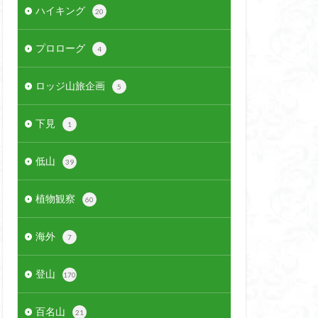
ハイキング
20
プロローグ
4
ロッジ山旅企画
5
下見
1
低山
39
植物観察
60
海外
7
登山
170
百名山
21