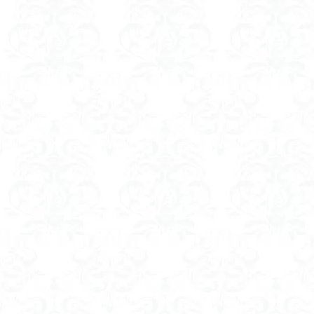
コアジサイ
キランソウ
城山
四津山
台東区
大パ
南アルプス南端
大仁田山
十
奥久慈
奥三
大峰山脈北部
大菩薩南部
北海道
三毳
事前準備
久
中央アルプス
三角点
三等
今別町
伊吹
北アルプス