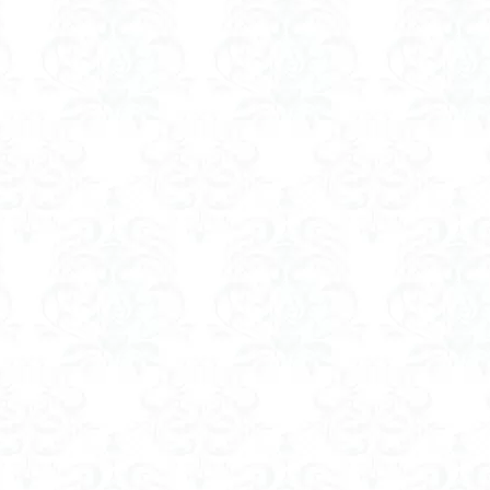
ゲンコツ山
ぐんま百名山
クルマユリ
クアリ峠
ギンリョウソ
三国山
三峰神社
奥穂高岳
吉見町
堂山
埼玉県
埼
四尾連湖
四ノ井神社
噴気
和製マチュビチュ
周助山
ノラマ
古峰が原
古墳
単独
南部町
南木曽岳
南佐
南アルプス
半月山
千葉県
千畳敷カール
千体荒神
二坊
天照皇大神宮
奥秩父
奥武蔵
奥日光
奥多摩
河
奈良県
夫神岳
太郎坊山
太田部
太田
天狗山
天栄村
大高取山
大雪山旭岳ロープーウェイ
大野原神社
大
大草鞋
大楠山
大桁山
大札山
大指山
大平山
大峰
山山麓
中信州
人名山
京都府
五百羅漢
二等三角点
慈山地
丹沢
丸山
中津川市
中山
中央アルプスロープウ
両神神社奥社
伊勢
世界遺産
下北半島
上越
上州
三角点
三湖
三浦富士
三浦半島最高峰
三浦半島
三浦ア
山地
北杜市郊外
八溝川湧水群
北日高
北区
北八ヶ岳山
前日光
前山
利根
初心者向け
初心者
冬桜
冠ヶ岳