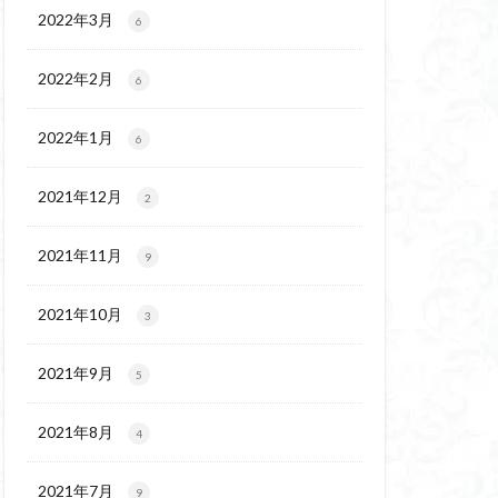
ウ
ギンラン
2022年3月
6
玉百名山
埼玉
2022年2月
吾妻
名峰
6
久
南会津
2022年1月
6
十文字小屋
夕張
奥吉野
奥利根
2021年12月
2
天然記念物
谷嶺
大菩薩嶺
2021年11月
9
沼
十国峠
二本木峠
2021年10月
3
ェイ
2021年9月
5
上信越
三重県
ルプス
三河
2021年8月
4
麓
北伊豆
兵庫県
2021年7月
9