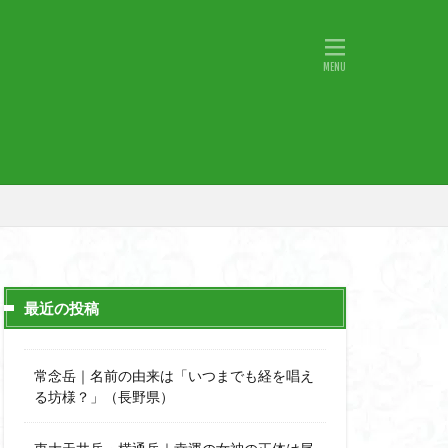
物語山
物見岩
原
湖東
神社
山小屋
山火事
山椒
小鹿野町
宇津江四十八滝
月山
日野町
斜陽館
那市
心太店
士
金精山
最近の投稿
道志山地
道志
市
越上山
常念岳｜名前の由来は「いつまでも経を唱え
西峰
る坊様？」（長野県）
石楠花
高山植物