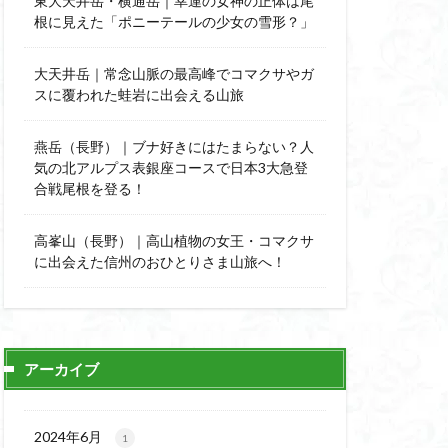
東大天井岳・横通岳｜幸運の女神の正体は尾
能
顔振峠
根に見えた「ポニーテールの少女の雪形？」
陣馬形山
西丹沢
大天井岳｜常念山脈の最高峰でコマクサやガ
スに覆われた蛙岩に出会える山旅
秩父神社
神代けやき
燕岳（長野）｜ブナ好きにはたまらない？人
比企丘陵自然公園
気の北アルプス表銀座コースで日本3大急登
自然園
合戦尾根を登る！
山
茨城県
高峯山（長野）｜高山植物の女王・コマクサ
自作画
に出会えた信州のおひとりさま山旅へ！
信長
緋寒桜
ハシリドコロ
杉
ヒマラヤ
ヌマンラングール
アーカイブ
ハイグレード
デリー
2024年6月
1