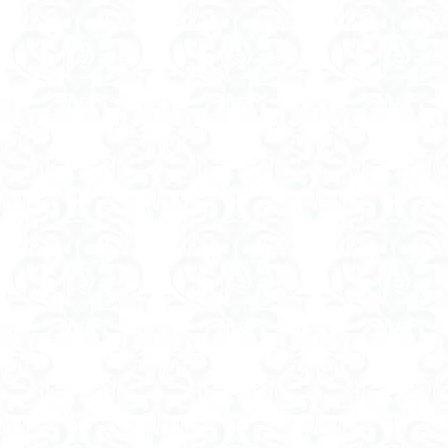
ツバメオモト
ヤマエンゴサク
ルドラプラヤグ
ユキノシタ
ムラサキヤシオ
みなかみ町
たばこ神社
カタクリ
カ
エゾシオガマ
イワカガミ
アジサイ
ア
キタミソウ
タカネシオガマ
シラネアオイ
キノコ狩り