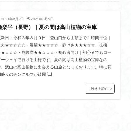
不動尊
高原
駒ケ岳
香川県
飯道神社
飯豊連峰
飯
崎
静岡県
青渭神社
青森県
青森ヒバ
雪崩
雪山
2021年8月9日
2021年8月9日
関東平野
長野県
長者峰
長瀞かたくりの郷
長瀞
西多摩
極楽平（長野）｜夏の間は高山植物の宝庫
笠置山
笠森寺
笠森
竹寺
稲含神社
秩父連山
父
秋田県
福島県
福井県
神津牧場
神奈川県
箱根
更新日：令和３年８月９日｜登山口から山頂まで１時間半位｜
体力★☆☆☆☆・展望★★☆☆☆・静けさ★★★☆☆・技術
山
石川県
石尊山
石割山
知床半島
真鶴半島
県立
★★☆☆☆・危険度★★☆☆☆・初心者向け｜初心者でもロー
山寺
皆野
百里新道
百蔵山
筑波山
節分草
西上州
プーウェイで行ける山行です。夏の間は高山植物の宝庫なの
岳
蕎麦
蓼科高原
蒲生岳山麓
葉山
荒幡富士
荒倉
で、沢山の高山植物に出会える山旅となっております。特に花
茅塚
花崗岩
花の谷
花の百名山
自己紹介
紅葉
期盛りのチングルマが綺麗 […]
折温泉
羽根子山
群馬県
美人林
羊背岩
羅臼
織田
続きを読む
絶景ポイント
絵画
紅葉狩り
姥捨山
奥能登
3月
ブナ林
ブナ
ヒンドゥーの祠
ヒロハコンロウソウ
ヒマラヤ
ヒケゲツツジ
パワースポット
ハルユキノシタ
パノラマ
ハ
ホテイラン
ハクサンチドリ
ハクサンイチゲ
ハカランダ
ネジバナ
ニッコウキスゲ
なまこ壁
トウゴクミツバツツジ