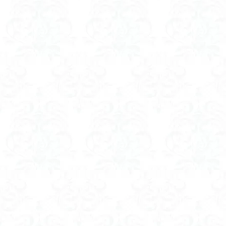
八風山
八海
兜山
兎藪
黒ブナ