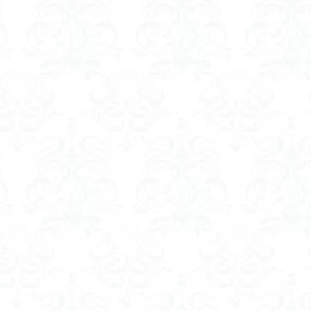
ツツジ
ツクモグサ
チングルマ
ボタンネコノメソウ
ほら貝
一等三角点
ロッジ山旅企画
ロッジ山旅
ロウバイ
ロープ
ルーティーン
リハビリ
ラベンダー畑
ラショウモンカズラ
ユカデ
ヤマイワカガミ
ポンポン山
ヤシオツツジ
モルゲンロ
ムラサキケマン
ムツおばあさん
ミヤマキンバイ
ミヤマカタバ
みどり池
ミツマタ
ミツバツツジ
マユミ
マッターホルン
三国山脈
ウダイカンバの大木
カレンフェルト
カツラの巨木
ール
お花見
お坊山
オノエラン
オオイヌノフグリ
エビ
ウメバチソウ
ウスユキソウ
キギノ沢
ウサギギク
インド
イチゲの群衆
イタヤカエデ
イカリソウ
アズマシャクナゲ
ア
ケボノスミレ
アキチョウジ
アカヤシオ
アウリ高原
カワヅザ
タツミソウ
ジジ岩・ババ岩
タチツボスミレ
タケノコ
ダケガ
ダイヤモンド富士
ダイコンソウ
そば福
シロヤシオ
シロ
ジョシマート
ショウジョウバカマ
シャクナゲ
シモツケソウ
シーク教
サンカヨウ
ザゼンソウ
コンロンソウ
コマクサ